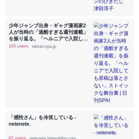
昆虫ってカルシウム少ないのか。知らんかった。調べたら
少年ジャンプ出身・ギャグ漫画家2
コオロギのカルシウム分はエビの600分の1程度。
人が当時の「過酷すぎる週刊連載」
を振り返る。「ヘルニアで入院して
─ニュース :: 【研究発表】昆虫学の大問題＝「昆虫はなぜ海にいな
いのか」に関する新仮説
も原稿は落とさない」ストイックな
105 users
nikkan-spa.jp
舞台裏 | 日刊SPA!
論文では「淡水はカルシウムも酸素も不足してて両方に不
利だから両方が拮抗してるのでは」とあって面白い。海に
いる鋏角類（カブトガニ・ウミグモ）はカルシウムを使わ
ずキチンを強化してる筈だが、酵素が違うのか？
─ニュース :: 【研究発表】昆虫学の大問題＝「昆虫はなぜ海にいな
「感性さん」を冷笑している -
いのか」に関する新仮説
netenete.
62 users
nete-nete.hatenablog.com