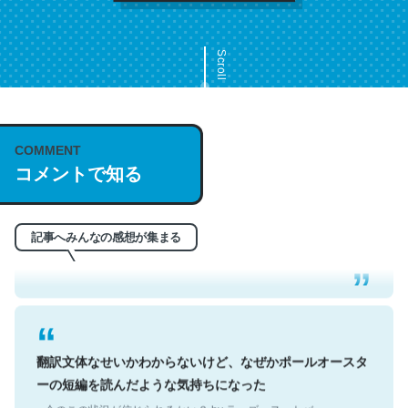
Scroll
COMMENT
これは名文。彼はとてもクレバーなんだろうなと凄く思
コメントで知る
う。英語少しでも読める人は原文もお勧め。自分はこの流
れ好き。Let’s Fucking Go. Then Covid hit. Shit.
─今のこの状況が信じられるかい？ by ラーズ・ヌートバー
記事へみんなの感想が集まる
翻訳文体なせいかわからないけど、なぜかポールオースタ
ーの短編を読んだような気持ちになった
─今のこの状況が信じられるかい？ by ラーズ・ヌートバー