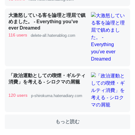
大激怒している客を論理と理屈で鎮
これを元に考えるとカルシウムを大量に使う脊椎動物と貝
めました。 - Everything you've
ever Dreamed
類は苦労してるんだな…。腹足類だと殻を無くしてナメク
116 users
delete-all.hatenablog.com
ジになったり努力してるし。
─ニュース :: 【研究発表】昆虫学の大問題＝「昆虫はなぜ海にいな
いのか」に関する新仮説
「政治運動としての喫煙・ギルティ
消費」を考える - シロクマの屑籠
ウチもEchoを実家に置いて４年。でたまに覗いてる。ぼ
ちぼちRingも置こうかと画策中。あと、Googleマップで
120 users
p-shirokuma.hatenadiary.com
位置情報を共有してる。電池残量や充電中かが分かるので
これ見て生きてるなって分かる。
─たまにLINEするくらいだった遠方の父67歳と僕。ITツール導入で
もっと読む
コミュニケーションが劇的に変化した｜tayorini by LIFULL介護