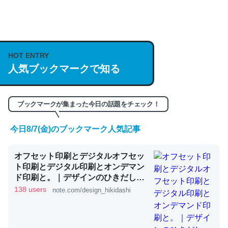
何気にChatGPTの仕組み、特に「トークン」について解
説してる記事が少ないので貴重な良記事。/続編来た
HOT ENTRY
https://isobe324649.hatenablog.com/entry/2023/03/27
人気ブックマークで知る
/064121
─GPTの仕組みと限界についての考察（１） - conceptualization
ブックマークが集まった今日の話題をチェック！
今日8/7(金)のブックマーク人気記事
これは良記事。32768トークンだと英語小説100ページ分
オフセット印刷とデジタルオフセッ
くらい。小説でいう「ずっと前の伏線」は回収されないけ
ト印刷とデジタル印刷とオンデマン
ど、短期記憶というには多い分量。進化すればするほど分
ド印刷と。｜デザインのひきだし
かりやすく強くなりそう
津田淳子
138 users
note.com/design_hikidashi
─GPTの仕組みと限界についての考察（１） - conceptualization