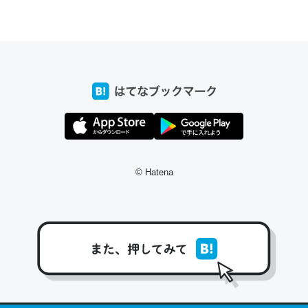
ちょうど同じ理由でEcho Show 8を設定中でした。Prime
とかSpotifyを支払う孝行もできる。一生で親と会える残
り時間を日数にすると1週間とかの人が多いそうだけど、
それを実質100倍以上に伸ばす効果があるはず……
─たまにLINEするくらいだった遠方の父67歳と僕。ITツール導入で
コミュニケーションが劇的に変化した｜tayorini by LIFULL介護
© Hatena
私も3年前ぐらいに祖母の家に設置した。ポケットWifiみ
たいなのでネット環境作ったけどAlexaしか使わないので
回線代ほとんどかからないですよ。参考：
https://toyoshi.hatenablog.com/entry/2019/05/15/1805
34