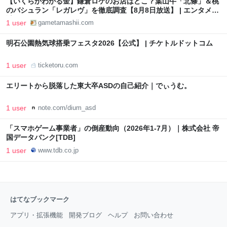
【いくらかわかる金】鎌倉ロケのお店はどこ？葉山牛「北條」＆桃
のバシュラン「レガレヴ」を徹底調査【8月8日放送】 | エンタメ＆
謎解きGAME魂
1 user
gametamashii.com
明石公園熱気球搭乗フェスタ2026【公式】 | チケトルドットコム
1 user
ticketoru.com
エリートから脱落した東大卒ASDの自己紹介｜でぃうむ。
1 user
note.com/dium_asd
「スマホゲーム事業者」の倒産動向（2026年1-7月）｜株式会社 帝
国データバンク[TDB]
1 user
www.tdb.co.jp
はてなブックマーク
アプリ・拡張機能
開発ブログ
ヘルプ
お問い合わせ