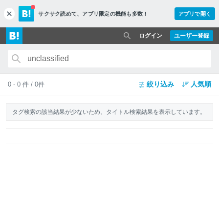
サクサク読めて、
アプリ限定の機能も多数！
アプリで開く
c
l
o
ログイン
ユーザー登録
s
e
絞り込み
人気順
0 - 0 件 / 0件
タグ検索の該当結果が少ないため、タイトル検索結果を表示しています。