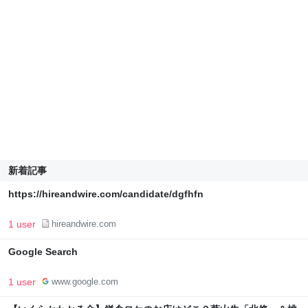
新着記事
https://hireandwire.com/candidate/dgfhfn
1 user
hireandwire.com
Google Search
1 user
www.google.com