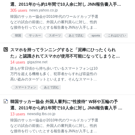
いう。問題となった試合の一つは、12年のW杯ブラジ
選、2011年から約1年間で10人余に対し JNN報告書入手
（TBS NEWS DIG Powered by JNN） - Yahoo!ニュース
305
users
news.yahoo.co.jp
韓国のサッカー協会が2010年代のワールドカップ予選
などの試合の前後に、外国人の審判員らに対し、性的
な接待を行っていたとする報告書をJNNが入手しまし
た。 【写真で見る】韓国サッカー協会 外国人審判
韓国
サッカー
スポーツ
あとで読む
sports
これはひどい
に“性接待” W杯や五輪の予選、2011年から約1年間で
国際
性
社会
汚職
10人余に対し JNN報告書入手 JNNが入手した韓国政
府の資料によりますと、大韓サッカー協会は2011年3
スマホを持ってランニングすると「泥棒にひったくられ
月からのおよそ1年間に、韓国で行われたワールドカ
た」と認識されてスマホが使用不可能になってしまうとの
ップやオリンピックの予選などあわせて7試合で、外
報告
14
users
gigazine.net
国人審判ら10人あまりに対し、性的な接待を行ってい
誰もが常日頃から持ち歩いているスマートフォンは10
たということです。 費用は1回あたり日本円で最大12
万円を超える機種も多く、犯罪者からすれば収益性の
万円ほどで、協会の副会長の承認まで行われ、協会の
高い盗みのターゲットといえます。そんなスマートフ
法人カードで支払われていました。 韓国代表チーム
ォン泥棒を防ぐための防犯機能のせいで、「ランニン
は、この7試合は5勝2分の成績で、負けはありません
スマートフォン
あとで読む
グするとスマホが使えなくなってしまう」とプログラ
でした。 韓国国民 「本当に我が国の恥さらしだと思
マーのファビアン・ギーセン氏が嘆いています。 Post
う。根本からやり直さないといけない」 「スポ
by @[email protected] View on Mastodon ギーセン氏
韓国サッカー協会 外国人審判に“性接待” W杯や五輪の予
は、「最近のアップデート移行、私のスマートフォン
選、2011年から約1年間で10人余に対し JNN報告書入手 |
はランニングしているのを『誰かがスマートフォンを
TBS NEWS DIG
13
users
newsdig.tbs.co.jp
奪って走り去った』と認識するようになりました。こ
韓国のサッカー協会が2010年代のワールドカップ予選
れによってスクリーンがすぐにロックされ、私がペー
などの試合の前後に、外国人の審判員らに対し、性的
ス管理に使っているアプリから追い出されてしまいま
な接待を行っていたとする報告書をJNNが入手しまし
す」と報告しました。 ギーセン氏は他のユーザーへの