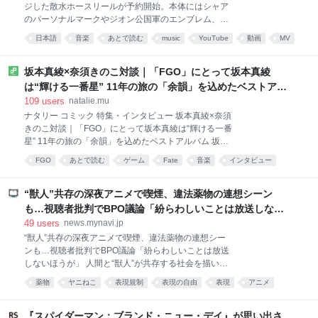
ジした散水ホースリールが予約開始。本体にはシャア
ロリアンと強いフォースを秘めた子ども・グローグー
のパーソナルマークやジオン公国軍のエンブレム、型
の活躍を描く冒険活劇。製作費は推計1億6,500万ドル
式番号などを配置
（＋宣伝費）と低予算ながら、世界興行収入は3億
日本語
音楽
あとで読む
music
YouTube
動画
MV
4,500万ドル（約552億円）とディズニーの期待値には
届かな
坂本真綾×奈須きのこ対談｜「FGO」にとって坂本真綾
は“輝ける一番星” 11年の旅の「余韻」を込めたベストアル
バム - コミックナタリー 特集・インタビュー
109
users
natalie.mu
ナタリー コミック 特集・インタビュー 坂本真綾×奈須
きのこ対談｜「FGO」にとって坂本真綾は“輝ける一番
星” 11年の旅の「余韻」を込めたベストアルバム 坂本
真綾「『Fate/Grand Order』主題歌ベストアルバム 余
FGO
あとで読む
ゲーム
Fate
音楽
インタビュー
韻」 PR 2026年8月6日 坂本真綾がスマートフォン向
game
けゲーム「Fate/Grand Order」（以下、「FGO」）の
ために手がけてきた主題歌を収録した「『Fate/Grand
“獣人”共存の深夜アニメで喫煙、違法薬物の連想シーン
Order』主題歌ベストアルバム 余韻」が、7月29日に
も…視聴者批判でBPO議論「紛らわしいことは放送しない
発売された。同作は、2015年の「FGO」リリースに合
ほうが」
49
users
news.mynavi.jp
わせて発表された「色彩」から、2025年末に展開され
“獣人”共存の深夜アニメで喫煙、違法薬物の連想シー
た「FGO」第2部終章の主題歌「時計」まで、坂本と
ンも…視聴者批判でBPO議論「紛らわしいことは放送
「FGO」11年間の歩みを1枚にまとめたベスト盤だ。
しないほうが」 人間と“獣人”が共存する社会を描いた
コミックナタリーではベストアルバムのリリースを記
深夜アニメの喫煙・薬物描写について、7月28日に行
念して、坂本と、「FGO」のシナリオや総監督を務め
薬物
ヤニねこ
表現規制
表現の自由
表現
アニメ
われた放送倫理・番組向上機構(BPO)の青少年委員会
る奈須きのこ（TYPE-M
anime
oooooo
人物
で、表現の自由や青少年への影響をめぐって意見が交
わされた。 対象となったのは、平日深夜に放送された
『スパイダーマン：ブランド・ニュー・デイ』が思い出さ