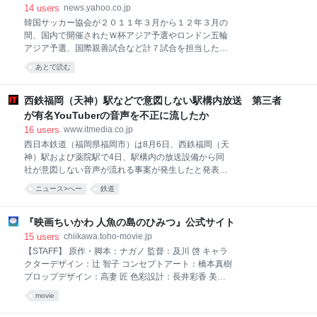
ース
14
users
news.yahoo.co.jp
韓国サッカー協会が２０１１年３月から１２年３月の
間、国内で開催されたＷ杯アジア予選やロンドン五輪
アジア予選、国際親善試合など計７試合を担当した外
国人審判員ら十数人に対して、不適切な性的接待を行
あとで読む
っていたと、韓国の放送局「ＪＴＢＣ」が独占情報と
して報じた。 【写真】あ然…韓国の美女サポーターも
頭を抱える… ＪＴＢＣは韓国サッカー協会が外国人審
西鉄福岡（天神）駅などで意図しない駅構内放送 第三者
判員に性的接待を行った内容と、その決済明細が記載
が有名YouTuberの音声を不正に流したか
された文化体育観光部の監査報告書を入手。「試合当
16
users
www.itmedia.co.jp
日や前日の夜に、数十万ウォンずつ風俗店の費用を支
西日本鉄道（福岡県福岡市）は8月6日、西鉄福岡（天
払っていた」という。 ＪＴＢＣの報道によると、１２
神）駅および薬院駅で4日、駅構内の放送設備から同
年２月２９日のＷ杯予選、韓国―クウェート戦後、
社が意図しない音声が流れる事案が発生したと発表し
「ソウル市江南区駅三洞にあるマッサージ店で韓国サ
た。原因は不明だが、第三者が不正な手段で音声を流
ッカー協会の法人カードを使って５０万ウォンが決済
ニュース>へー
鉄道
した可能性があるという。 西日本鉄道は音声の内容に
された。文化体育観光部はクウェート戦を担当した審
は触れていないが、SNSには駅構内と見られる場所
判２人に対する性的接待であると判断した」と伝え
で、YouTuber・動ありさんのような声による下品な音
『映画ちいかわ 人魚の島のひみつ』公式サイト
た。 さらに、代金を支払った韓
声が流れる動画が出回っている。動ありさんも状況を
15
users
chiikawa.toho-movie.jp
把握しており、自身のXアカウントで「『不審な音
【STAFF】 原作・脚本：ナガノ 監督：及川 啓 キャラ
声』として自分が世間に広まってると思いませんでし
クターデザイン：辻 智子 コンセプトアート：橋本真樹
た」と自身の声と認めつつ関与を否定している。 西日
プロップデザイン：高妻 匠 色彩設計：長井彩香 美術
本鉄道は警察に相談済み。被害届の提出も含めて対応
監督：眞﨑 萌 CG監督：中野祥典 撮影監督：岡﨑正春
movie
を検討しているという。
編集：髙橋 歩 音響監督：土屋雅紀 音響効果：倉橋裕
宗（オトナリウム） 音楽：トクマルシューゴ／上水樽