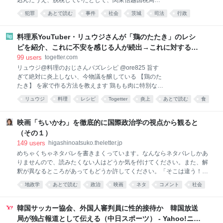
込んだうえ、脱税していたとして、関東信越国税局は
懲戒免職の処分にしました。 懲戒免職になったのは…
犯罪
あとで読む
事件
社会
茨城
司法
行政
これはひどい
料理系YouTuber・リュウジさんが「鶏のたたき」のレシ
ピを紹介、これに不安を感じる人が続出→これに対するリ
ュウジさんの回答「頼む、料理はレシピ通りに作れ」
99
users
togetter.com
リュウジ@料理のおじさんバズレシピ @ore825 旨す
ぎて絶対に炎上しない、今物議を醸している 【鶏のた
たき】 を家で作る方法を教えます 鶏もも肉に特別な処
理をして大葉やみょうがなどの薬味と一緒にいただき
リュウジ
料理
レシピ
Togetter
炎上
あとで読む
食
ます 夏に食うとたまりません この調理法、絶対覚えた
謎
Twitter
方がいいです youtu.be/s0jWxvy14_4
pic.x.com/JGcDVqZigW 2026-08-06 20:12:10
映画「ちいかわ」を徹底的に国際政治学の視点から観ると
（その１）
149
users
higashinoatsuko.theletter.jp
めちゃくちゃネタバレを書きまくっています。なんならネタバレしかあ
りませんので、読みたくない人はどうか気を付けてください。また、解
釈が異なるところがあってもどうか許してください。「そこは違う！」
というところがあれば、コメントくださいね。めちゃくちゃ長いので、
地政学
あとで読む
政治
映画
ネタ
コメント
社会
何回かに分けて書きます。これは「その１」です。
外交
韓国サッカー協会、外国人審判員に性的接待か 韓国放送
局が独占報道として伝える（中日スポーツ） - Yahoo!ニュ