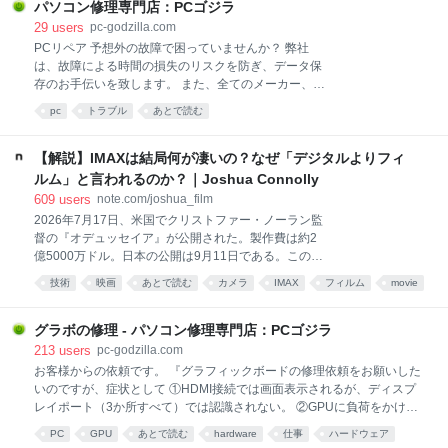
パソコン修理専門店：PCゴジラ
す。その
29
users
pc-godzilla.com
PCリペア 予想外の故障で困っていませんか？ 弊社
は、故障による時間の損失のリスクを防ぎ、データ保
存のお手伝いを致します。 また、全てのメーカー、機
種など専門的な修理を提供します。 お手持ちの PC の
pc
トラブル
あとで読む
調子が悪かったり、壊れたのかも．．．と思ったらフ
ォームからお問い合わせください。 24時間以内にお見
積りを返信させて頂きます。 また、その際、PCの現
【解説】IMAXは結局何が凄いの？なぜ「デジタルよりフィ
在の状態、型番など、出来る限り詳細をお知らせくだ
ルム」と言われるのか？｜Joshua Connolly
さい。 その他、色々なトラブル等ございましたらお気
609
users
note.com/joshua_film
軽にご相談ください。
2026年7月17日、米国でクリストファー・ノーラン監
督の『オデュッセイア』が公開された。製作費は約2
億5000万ドル。日本の公開は9月11日である。この映
画には、映画史上「初」の肩書きがひとつ付いてい
技術
映画
あとで読む
カメラ
IMAX
フィルム
movie
る。全編がIMAXフィルムカメラで撮影された、史上最
解説
世界
映画館
初の長編映画だということだ。 ところで、IMAXとい
う技術が衆人の元でデビューしたのは1970年、大阪万
グラボの修理 - パソコン修理専門店：PCゴジラ
博の富士グループパビリオンだったというのはご存知
213
users
pc-godzilla.com
だろうか。そこで上映された『Tiger Child』が世界初
お客様からの依頼です。 『グラフィックボードの修理依頼をお願いした
のIMAX作品とされる。つまり半世紀以上前に生まれ
いのですが、症状として ①HDMI接続では画面表示されるが、ディスプ
た、しかもフィルムという過去の技術が、2026年のい
レイポート（3か所すべて）では認識されない。 ②GPUに負荷をかける
ま、業界最高額クラスの超大作を丸ごと任されてい
がファンが回らない。このためGPU温度が90度を超える。 ③ドライバ
PC
GPU
あとで読む
hardware
仕事
ハードウェア
る。スマホですら8K動画が撮れる時代に、なぜだろう
ーの確認を行ったが正常で、5080と認識もされている。 ④HDMI接続で