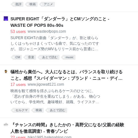
直木賞を受賞した真藤順丈の小説のことであり、読ん
批評
映画
アニメ
でみたものの、思ったより普通だったのだが、映画の
ほうはとても良かった。映画もストーリーは原作に準
じているため、そこまで騒ぐ必要のないものだったの
SUPER EIGHT「ダンダーラ」とCMソングのこと -
だけれども、なにより、画がとてもよかった。アメリ
WASTE OF POPS 80s-90s
カ統治下においての当時の暮らしぶりから始まり、沖
53
users
www.wasteofpops.com
縄刑務所暴動、宮森小学校米軍機墜落事故、コザ暴動
SUPER EIGHTの新曲「ダンダーラ」が、割と彼らら
など、写真でしか見ることが出来なかった、沖縄の歴
しくはっちゃけまくっている曲で、気になったのです
史が再現し、息を吹き返したようにスクリーンに投影
が。 旧ジャニーズ勢のMVもリリース前から普通にフ
されているところ、とりわけ、コザ暴動において、ク
ルヴァージョンが公開されるようになりましたなあ、
ラブの女性だったかが、サンシンをかき鳴らし、歌っ
CM
音楽
あとで読む
music
という感慨を抱きつつ、この曲を書いたのは誰だと確
ているのを見て、ぼろぼろと泣いてしまった。あそこ
認したら山本加津彦氏。 西野カナの「パッ」「手をつ
には、心のどこかで希求していたカタストロフィが不
なぐ理由」といったシングル楽曲、またAKB48、乃木
犠牲から責任へ。大人になるとは、バランスを取り続ける
意に訪れた瞬間にこそ、歌わざる
坂46、欅坂46あたりのシングルのカップリング曲の作
こと。感想『スパイダーマン：ブランド・ニュー・デイ』
曲を手がけている方です。 割としっとり目の曲が多い
- ジゴワットレポート
17
users
www.jigowatt121.com
人が何でこんな曲を、と思ったのですが、コンペか何
映画を観て感情を揺さぶられるケースのひとつに、
かで楽曲のテーマに合わせて、自分の「置きにいきが
「思わず自身の半生を重ねてしまう」がある。 物心つ
ち」なところから思い切り外してチャレンジしてみた
いてから、学生時代、趣味嗜好、就職、ライフステー
ところ、うまくいったとかでしょうか。よいことで
ジの変化。その時々の選択や決断、日常の機微が、フ
す。 問題は、シングル表題曲にしてカラオケDAMの
セルクマ
映画
あとで読む
ィクションのフィルターを通してスクリーンに映し出
CMソングとしてタイアップが付いているこの曲で、
される。そう感じた時、ぎゅっと心臓を握られるよう
MVの冒頭で「ダンダーラ」の英字綴りとして
な感動を覚えるのだ。 この点でディズニー映画の攻撃
『チャンスの時間』きしたかの・高野父になる!父親の経験
「DAMDARA
力がいやというほど高いのはさておき、ヒーロー映画
人数を徹底調査! - 青春ゾンビ
においてはスパイダーマンが強い。もちろん私は全身
22
users
hiko1985.hatenablog.com