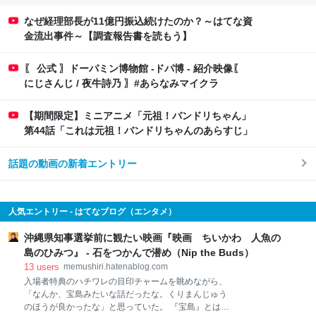
なぜ経理部長が11億円振込続けたのか？～はてな資
金流出事件～【調査報告書を読もう】
〖 公式 〗ドーパミン博物館 -ドパ博 - 紹介映像〖
にじさんじ / 夜牛詩乃 〗#あらなみマイクラ
【期間限定】ミニアニメ「元祖！バンドリちゃん」
第44話「これは元祖！バンドリちゃんのあらすじ」
話題の動画の新着エントリー
人気エントリー - はてなブログ（エンタメ）
沖縄県知事選挙前に観たい映画『映画 ちいかわ 人魚の
島のひみつ』 - 石をつかんで潜め（Nip the Buds）
13
users
memushiri.hatenablog.com
入場者特典のハチワレの目印チャームを眺めながら、
「なんか、宝島みたいな話だったな。くりまんじゅう
のほうが良かったな」と思っていた。 『宝島』とは、