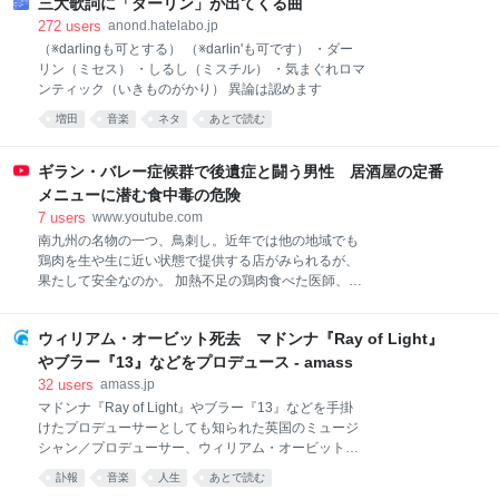
SONIC 2026 にジャミロクワイが登場！9 年ぶりとな
三大歌詞に「ダーリン」が出てくる曲
る日本公演を記念して、「ヴ ァーチャル・インサニテ
272
users
anond.hatelabo.jp
ィ」「コズミック・ガール」「キャンド・ヒート」の
（※darlingも可とする） （※darlin'も可です） ・ダー
日本語字幕付き MV が公開。 ジャミロクワイ日本公式
リン（ミセス） ・しるし（ミスチル） ・気まぐれロマ
サイト：
ンティック（いきものがかり） 異論は認めます
https://www.sonymusic.co.jp/artist/Jamiroquai/ 【来日
増田
音楽
ネタ
あとで読む
公演情報】 『SUMMER SONIC 2026』 ジャミロクワ
イ出演日程：大阪 8⽉14 日（金）、東京 8⽉16 日
（日） 東京会場：ZOZO マリンスタジア
ギラン・バレー症候群で後遺症と闘う男性 居酒屋の定番
メニューに潜む食中毒の危険
7
users
www.youtube.com
南九州の名物の一つ、鳥刺し。近年では他の地域でも
鶏肉を生や生に近い状態で提供する店がみられるが、
果たして安全なのか。 加熱不足の鶏肉食べた医師、車
いす生活に「避けられたリスクだった」
https://www.asahi.com/articles/ASV7Y0FK3V7YUTIL0
ウィリアム・オービット死去 マドンナ『Ray of Light』
17M.html?ref=youtube #鳥刺し #ギランバレー症候群
#カンピロバクター #九州 #居酒屋
やブラー『13』などをプロデュース - amass
32
users
amass.jp
マドンナ『Ray of Light』やブラー『13』などを手掛
けたプロデューサーとしても知られた英国のミュージ
シャン／プロデューサー、ウィリアム・オービット
（William Orbit）が死去。家族らがSNSで発表。69歳
訃報
音楽
人生
あとで読む
でした。 以下、声明より 「ウィリアム・オービット