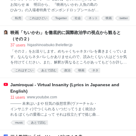
など、写真でしか見ることが出来なかった、沖縄の歴
お知らせ 🎀 明日から、 『映画ちいかわ 人魚の島の
史が再現し、息を吹き返したようにスクリーンに投影
ひみつ』の入場者特典で ボンボンドロップシールが配
されているところ、とりわけ、コザ暴動において、ク
布されます🐚💕✨ ※数量限定・無くなり次第終了とな
ラブの女性だったかが、サンシンをかき鳴らし、歌っ
転売
これはひどい
Togetter
社会
ネット
映画
twitter
ります。 ※同一上映回でお渡しする入場者特典はお一
ているのを見て、ぼろぼろと泣いてしまった。あそこ
人様お一つです。お一人様が複数枚の座席指定券をお
には、心のどこかで希求していたカタストロフィが不
持ちいただいた場合でも、お一人様お一つのお渡しと
映画「ちいかわ」を徹底的に国際政治学の視点から観ると
意に訪れた瞬間にこそ、歌わざる
なります。 #映画ちいかわ 🎬注意事項など詳細はこ
（その２）
ちらから chiikawa.toho-movie.jp/specialitem.ht…
37
users
higashinoatsuko.theletter.jp
2026-08-07 18:00:06
「その２」をお送りします。めちゃくちゃネタバレを書きまくっていま
す。なんならネタバレしかありませんので、読みたくない人はどうか気
を付けてください。また、解釈が異なるところがあってもどうか許して
ください。「そこは違う！」というところがあれば、コメントください
これはすごい
あとで読む
政治
映画
ネタ
ね。
Jamiroquai - Virtual Insanity (Lyrics in Japanese and
English)
11
users
www.youtube.com
――― 未来はいまや 狂気の仮想世界(ヴァーチャル・
インサニティ)でつくられる いつだってうまく統治さ
れる ぼくらの愛着によって それは役立たずで捻じ曲が
った ぼくらの最新テクノロジーに注がれる ああ もう
music
あとで読む
何も聴こえない みんなで地底に住んでるから ―――
（「ヴァーチャル・インサニティ」より SUMMER