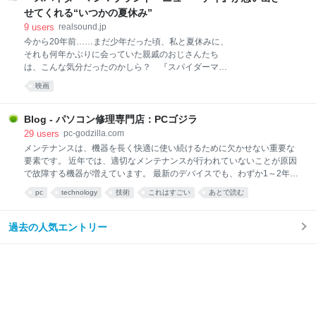
コメディーアニメ。人間と、猫を擬人化したキャラク
せてくれる“いつかの夏休み”
ターである「獣人」が共存する社会を舞台に、たばこ
9
users
realsound.jp
から手が放せない猫耳の若い女性と、その友人たちの
今から20年前……まだ少年だった頃、私と夏休みに、
生活を描いている。 BPO事務局が入る千代田放送会館
それも何年かぶりに会っていた親戚のおじさんたち
「表現の自由という意味では許容の範囲内」 公開され
は、こんな気分だったのかしら？ 『スパイダーマ
た議事概要によると、視聴者からは「喫煙描写が繰り
ン：ブランド・ニュー・デイ』（2026年）は超王道の
返され、違法薬物とみられるものの使用シーンもあ
映画
ヒーロー映画であり、恐らく40歳以上の観客にとって
り、深夜帯とはいえ問題ではないか」などと批判する
は、いつかの夏休みを思い出させる作品である。 ピー
意見が寄せられた。 担当委員は、子どもが視聴する可
ター・パーカー（トム・ホランド）は、スパイダーマ
Blog - パソコン修理専門店：PCゴジラ
能性が低
ンとしてニューヨークの平和を守っている。しかし、
29
users
pc-godzilla.com
いろいろあったすえに親友ネッド（ジェイコブ・バタ
メンテナンスは、機器を長く快適に使い続けるために欠かせない重要な
ロン）、そして最愛のガールフレンドMJ（ゼンデイ
要素です。 近年では、適切なメンテナンスが行われていないことが原因
ヤ）に存在を忘れられてしまった。ヒーローとしては
で故障する機器が増えています。 最新のデバイスでも、わずか1～2年の
順調にキャリアを積んでいるが、心は孤独に苛まれ、
使用で不具合が発生するケースは珍しくありません。 高性能な機器ほ
pc
technology
技術
これはすごい
あとで読む
未知なる敵は現れて、自分の体の異常まで表れ始め
ど、定期的なメンテナンスが重要になります。 特に、性能を最大限に引
る。かくしてスパイダーマンはガタガタの人生に悩み
き出す設計のハイエンドモデルは、高温環境で動作することが多いた
つつ、かつてない危機に立ち向かうのであった。 『シ
め、適切なメンテナンスが欠かせません。 時間の経過とともに、冷却用
過去の人気エントリー
ビル・ウォー／キャプテン・アメリカ』（2016年）で
ヒートシンクにはホコリが蓄積し、放熱性能が低下します。 また、熱伝
スパイダーマンが初登場
導材（サーマルインターフェース材）も高温の影響で劣化し、本来の性
能を十分に発揮できなくなります。 その結果、高性能グラフィックスカ
ードやゲーミングノートPCなどの高価な機器が故障してしまうケースも
少なくありません。 過熱によってCPUやGPUが故障すると、交換部品
が高額なため、