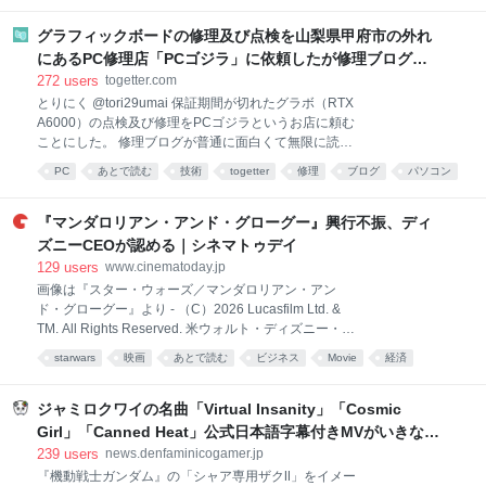
か？ 思えば、「大作を観るならやっぱりIMAXで」と
修理
blog
ガジェット
も電源投入後、メーカーロゴマークが表示されないままWINDOW画面ま
いう感覚は、もうすっかり定着していると言えるだろ
で進む。 ⑤外観に変形や傷等はなく端子抜けなどはなかった。 電源は
グラフィックボードの修理及び点検を山梨県甲府市の外れ
う。話題の大作が公開されれば、IMA
1000Wを使用しているので、電力不足ではないと考えます。 数時間置い
にあるPC修理店「PCゴジラ」に依頼したが修理ブログが
てから、再度組み立てディスプレイポート接続を行ったり、ケーブルの
面白くて無限に読めてしまう
272
users
togetter.com
交換など試しましたが 症状は改善されませんでした。 お忙しい中大変申
とりにく @tori29umai 保証期間が切れたグラボ（RTX
し訳ありませんが、よろしくお願いします。 』 目視で見える火傷跡を一
A6000）の点検及び修理をPCゴジラというお店に頼む
つ発見した。さらに詳しく検査したところ、目立った損傷は
ことにした。 修理ブログが普通に面白くて無限に読ん
でしまうなコレ… pc-godzilla.com/category/%e3%8…
PC
あとで読む
技術
togetter
修理
ブログ
パソコン
2026-08-04 17:55:30 グラボの修理 - パソコン修理専
役に立つ
craft
読み物
門店：PCゴジラ グラボの修理はPCゴジラへ！基板の
損傷・電源回路の異常・映像出力の不具合など、豊富
『マンダロリアン・アンド・グローグー』興行不振、ディ
な修理実績をもとにグラボの修理に特化して対応して
ズニーCEOが認める｜シネマトゥデイ
います。見積もり無料・全国対応・メーカー修理より
129
users
www.cinematoday.jp
低価格。原因の特定か… 1 user パソコン修理専門店：
画像は『スター・ウォーズ／マンダロリアン・アン
PCゴジラ
ド・グローグー』より - （C）2026 Lucasfilm Ltd. &
TM. All Rights Reserved. 米ウォルト・ディズニー・カ
ンパニーのCEOであるジョシュ・ダマロが、映画『ス
starwars
映画
あとで読む
ビジネス
Movie
経済
ター・ウォーズ／マンダロリアン・アンド・グローグ
ー』の興行成績が振るわなかったことを認めた。
Varietyほか各メディアが報じた。 【画像】かわいすぎ
ジャミロクワイの名曲「Virtual Insanity」「Cosmic
る！来日したペドロ・パスカル＆グローグー 『スタ
Girl」「Canned Heat」公式日本語字幕付きMVがいきなり
ー・ウォーズ』7年ぶりの劇場映画として製作された
公開！「SUMMER SONIC 2026」での9年ぶりとなる日本
239
users
news.denfaminicogamer.jp
本作は、ドラマシリーズ「マンダロリアン」（ディズ
公演を記念して
『機動戦士ガンダム』の「シャア専用ザクⅡ」をイメー
ニープラスで独占配信中）で活躍する賞金稼ぎマンダ