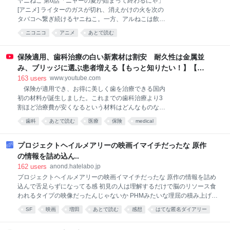
ヤニねこ 第6話「ニャーの夏が始まって終わるにゃ」
[アニメ] ライターのガスが切れ、消えかけの火を次の
タバコへ繋ぎ続けるヤニねこ。一方、アルねこは飲み
会中...
ニコニコ
アニメ
あとで読む
保険適用、歯科治療の白い新素材は割安 耐久性は金属並
み、ブリッジに選ぶ患者増える【もっと知りたい！】【グ
ッド！モーニング】(2026年8月3日)
163
users
www.youtube.com
保険が適用でき、お得に美しく歯を治療できる国内
初の材料が誕生しました。これまでの歯科治療より3
割ほど治療費が安くなるという材料はどんなものなの
でしょうか。 ■歯科技工士の負担軽減に まるで本物
歯科
あとで読む
医療
保険
medical
の歯のような自然な白さ。実はこれ、樹脂製のブロッ
クを削って作られた人工の歯です。 開発したのは、
高知に本社を構える歯科材料メーカーです。
プロジェクトヘイルメアリーの映画イマイチだったな 原作
YAMAKIN 加藤喬大主席研究員 「材料の中心、補強
の情報を詰め込ん..
材料としてガラス繊維製で作られた芯棒を配置してい
162
users
anond.hatelabo.jp
るところ。4年間にわたり研究開発、辛抱しながら開
プロジェクトヘイルメアリーの映画イマイチだったな 原作の情報を詰め
発したという両方を合わせてSHIN－BOW（シンボ
込んで舌足らずになってる感 初見の人は理解するだけで脳のリソース食
ー）という製品名になっている。歯を失った場合、保
われるタイプの映像だったんじゃないか PHMみたいな理屈の積み上げそ
険で白い歯でブリッジが製作可能」 ブリッジ治療と
のものが快楽装置な作品はプロットだけ使って別解釈の脚本にした方が
は、虫歯などで歯を失った場合、その両隣の歯を土台
SF
映画
増田
あとで読む
感想
はてな匿名ダイアリー
楽しめたんじゃないかなあ 押井守が言ってたみたいにある程度原作無視
にして橋をかけるように人工の歯を固定する治療法で
マネジメント
った方がいい場合あるよな
す。 特に奥歯のブリッジには強いかむ力がかかりま