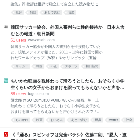
のイベントに呼ばれて久しぶりに来日してビックリし
論集』評 批評は批評で独立して自立した読み物だ これ
たのが、掛布さんの髪の毛が増えていたんだよ。それ
までちゃんと読んだことがなく、「最後の単行本」と
に一番驚いたんだ」とニヤリ。 それに爆笑した有働が
批評
雑誌
あとで読む
音楽
いうキャッチコピーをきっかけに、何か感傷的な気持
「そうね。掛布さんね。みんなちょっと年を召されて
ちで読み進めようとした人は、あまりの挑発的な文体
ね。確かにね…」とバツが悪そうに応じると、バース
に面食らうだろう。一体この人はなぜずっと怒りっぱ
韓国サッカー協会、外国人審判らに性的接待か 日本人含
氏は「でも、岡田さんは髪の毛
なしなのかと。それはもちろん、自分たち以外すべて
むとの報道：朝日新聞
のロック・ジャーナリズムがゴミだったからだ。 日本
61
users
www.asahi.com
のロック批評を考える上で読まなくてはいけない本が
韓国サッカー協会が外国人の審判らを性接待していた
出た。2026年6月9日に刊行された『メディアとしての
と、現地メディアが報じた。2011～12年に韓国で開か
ロックン・ロール 渋谷陽一評論集』である。雑誌
れたワールドカップ（W杯）やオリンピック（五輪）
『ロッキング・オン』『CUT』をはじめ数々の雑誌を
の出場をかけた予選などに携わった審判らで、日本
創刊してきた編集者であり、音楽ジャーナリストであ
サッカー
韓国
不正
スポーツ
朝日新聞
人…
り、2025年7月に亡くなった渋谷陽一が、様々な媒体
に書いてきた原稿を、「1972-1996」「1997-2025」
ちいかわ映画を観終わって帰ろうとしたら、おそらく小学
生くらいの女子からおまけを譲ってもらえないかと声をか
けられたが、おっさんはこのように返答しました
88
users
togetter.com
餅太郎 @SQTZ8m3z0JiPOoB ちいかわ映画、朝一上
映終わって帰ろうとしたら、おそらく小学生女子から
おまけを譲ってもらえないかと声かけされたので「こ
んな時間に一人でちいかわ見に来るようなおっさんは
ちいかわ
映画
おっさん
あとで読む
玩具
twitter
社会
ほぼ異常者だから関わらないように気をつけて」と返
答した 2026-08-08 10:54:16
《『踊る』スピンオフは完全バラシ》佐藤二朗、“恩人・渡