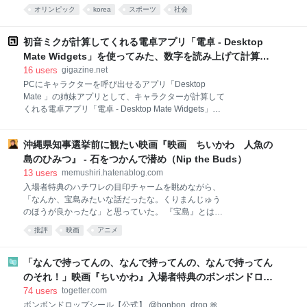
た。JNNが入手した韓国政府の資料によりますと、大
リプライで、「驚くべきことにこの動作を無効にする
オリンピック
korea
スポーツ
社会
韓サッカ…
方法がまったくわかりません。ましてや、『ランニン
グのタイム計測に使っているア
初音ミクが計算してくれる電卓アプリ「電卓 - Desktop
Mate Widgets」を使ってみた、数字を読み上げて計算に
悩む姿も見せてくれる
16
users
gigazine.net
PCにキャラクターを呼び出せるアプリ「Desktop
Mate 」の姉妹アプリとして、キャラクターが計算して
くれる電卓アプリ「電卓 - Desktop Mate Widgets」が
登場しました。PCでもスマートフォンでも使えるとの
ことなので、実際に使ってみました。 Desktop Mate
沖縄県知事選挙前に観たい映画『映画 ちいかわ 人魚の
Widgets | お気に入りのキャラクターと使えるちょっと
楽しいウィジェットシリーズ
島のひみつ』 - 石をつかんで潜め（Nip the Buds）
https://www.infiniteloop.co.jp/desktopmate/widgets/ 電
13
users
memushiri.hatenablog.com
卓 - Desktop Mate WidgetsはWindows・macOS・
入場者特典のハチワレの目印チャームを眺めながら、
iOS・Androidに対応しています。今回はiOS版を使っ
「なんか、宝島みたいな話だったな。くりまんじゅう
てみます。まずApp Storeの配布ページにアクセスして
のほうが良かったな」と思っていた。 『宝島』とは、
無料で入手。 電卓 - Desktop Mate Widgetsの画面はこ
直木賞を受賞した真藤順丈の小説のことであり、読ん
批評
映画
アニメ
んな感じ。電卓の背景として、開発企業であるイ
でみたものの、思ったより普通だったのだが、映画の
ほうはとても良かった。映画もストーリーは原作に準
じているため、そこまで騒ぐ必要のないものだったの
「なんで持ってんの、なんで持ってんの、なんで持ってん
だけれども、なにより、画がとてもよかった。アメリ
のそれ！」映画『ちいかわ』入場者特典のボンボンドロッ
カ統治下においての当時の暮らしぶりから始まり、沖
プシールが配布期間前にフリマサイトで出品される
74
users
togetter.com
縄刑務所暴動、宮森小学校米軍機墜落事故、コザ暴動
ボンボンドロップシール【公式】 @bonbon_drop 🎀