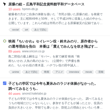
力 アニメーションプロデューサー：溝口 侃 アニメー
原爆の絵 – 広島平和記念資料館平和データベース
ション制作：サイピク 製作：川上洋一 古澤佳寛 エグ
10
users
hpmm-db.jp
ゼクティブプロデューサー：松崎容子 プロデュース：
被爆者の方がご自身の体験を描いた「市民が描いた原爆の絵」を検索で
今福太郎 プロデューサー：小峯雅隆 障子直登 宣伝プ
きます。主に昭和49年と50年、そして平成14年に収集した絵の中から、
ロデューサー：林原祥一 斎藤愛子 狩野裕明 製作幹
公開しています。これらの絵は市民の手による原爆被災の記録であり、
事：QTORY inc. 配給：東宝 【CAST】 ちいかわ：青
核兵器が人間に何をもたらすかを示す貴重な証言です。被爆前の街のよ
social
art
あとで読む
木 遥 ハチワレ：田中誠人 うさぎ：小澤亜李 モモン
うすや市民生活などを描いた「わがなつかしの広島」の絵もあわせて公
ガ：井口裕香 くりまんじゅう：淺井孝行 ラッコ：内田
開しています。画像の利用については広島平和記念資料館学芸展示課
雄馬 シーサー：島袋美由利 古本屋：春海百乃 島二郎
（代表電話082-242-7796）にお問い合わせください。
映画『ちいかわ』セイレーン役・鈴木みのり、原作者から
の選考理由を告白 本番は「震えでみんなを吹き飛ばす
ぞ」と意気込む
89
users
www.oricon.co.jp
島二郎役の最上嗣生は「サパー」を家で練習 映画『映
画ちいかわ 人魚の島のひみつ』（公開中）で声優を務
めた、ちいかわ役の青木遥、ハチワレ役の田中誠人、
うさぎ役の小澤亜李、島二郎役の最上嗣生、セイレー
anime
あとで読む
映画
アニメ
interview
movie
芸能
ン役の鈴木みのりのロングインタビューが解禁。最
上、鈴木がそれぞれ役柄の見どころについて語った。
【画像】こわっ!「サパー」する島二郎を赤い目で見つ
子どもの学区では今年も夏休みのラジオ体操がなかった。
めるセイレーン 映画で重要なキャラクターである島二
調べてみるとうち..
郎役の最上はアクションシーンについて「セイレーン
44
users
anond.hatelabo.jp
に聞かせる『サパー』の部分は、そのままいった方が
子どもの学区では今年も夏休みのラジオ体操がなかった。 調べてみると
面白いだろうなと思って演じました。水中でぶくぶく
うちの地域だけじゃないらしい。参加する子どもが減ったとか、役員の
言いながら戦うシーンは、普段なら水中のシーンは口
負担が大きいとか、早朝でも暑いとか、防犯上の理由とかいろいろ事情
を触ったりしますが、今回はもっと島二郎っぽいのが