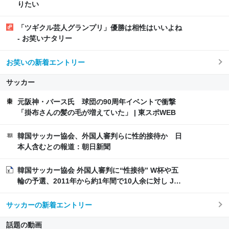
りたい
「ツギクル芸人グランプリ」優勝は相性はいいよね
- お笑いナタリー
お笑いの新着エントリー
サッカー
元阪神・バース氏 球団の90周年イベントで衝撃
「掛布さんの髪の毛が増えていた」 | 東スポWEB
韓国サッカー協会、外国人審判らに性的接待か 日
本人含むとの報道：朝日新聞
韓国サッカー協会 外国人審判に“性接待” W杯や五
輪の予選、2011年から約1年間で10人余に対し JNN
報告書入手 | TBS NEWS DIG
サッカーの新着エントリー
話題の動画