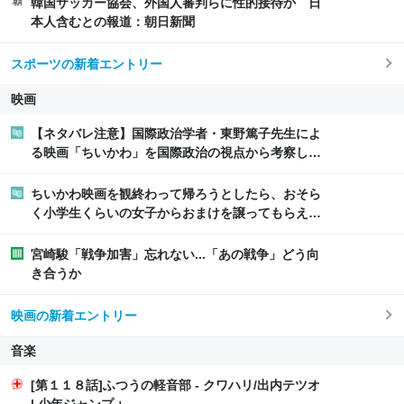
韓国サッカー協会、外国人審判らに性的接待か 日
本人含むとの報道：朝日新聞
スポーツの新着エントリー
映画
【ネタバレ注意】国際政治学者・東野篤子先生によ
る映画「ちいかわ」を国際政治の視点から考察した
記事がガチすぎてとても勉強になる
ちいかわ映画を観終わって帰ろうとしたら、おそら
く小学生くらいの女子からおまけを譲ってもらえな
いかと声をかけられたが、おっさんはこのように返
答しました
宮崎駿「戦争加害」忘れない...「あの戦争」どう向
き合うか
映画の新着エントリー
音楽
[第１１８話]ふつうの軽音部 - クワハリ/出内テツオ