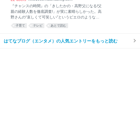
タイツは着ないし、蜘蛛のパワーも持っていないが、
『チャンスの時間』の「きしたかの・高野父になる!父
スパイダーマンは地に足のついた質感で「個」の話を
親の経験人数を徹底調査!」が実に素晴らしかった。高
する。「ピーター・パーカー」の話をする。だからこ
野さんの“哀しくて可笑しい”というピエロのようなあ
そ、重ねやすい。 最新作『スパイダーマン：ブラン
りように異様に弱くて、『水曜日のダウンタウン』の
ド・ニュー・デイ』。MCUにおける本作の立ち位置、
子育て
テレビ
あとで読む
飛び込み企画ですら、ずっと涙目で見てしまうくらい
監督の来歴やサブキャラクターの活躍、例のサプライ
なので、今回の企画はさすがに嗚咽。家族のアルバム
ズなど、語りたいポイントは沢山ある。ある、が、私
写真がどれも良くて泣いて、父と息子の顔がそっくり
はてなブログ（エンタメ）の人気エントリーをもっと読む
は本作のテーマ性にひどく感銘
ということにも泣いて、と大忙しだった。古い家父長
制的な価値観だ、みたいな批判もあるかもしれない
が、それを他者に押し付けているわけでもないので、
誰にも文句は言わせまい。「頼んだぞ 長男坊」で泣い
てもいいじゃないか。血の繋がりの有無関係なく、“受
け継がれていくもの”にわたしは弱い。 このたび第一
子が誕生し、父親になった高野。そんな折に、自分の
父親について考える機会が多くなり、その人柄や女性
経験人数を調べていこう、ということになる。人柄は
まだしも経験人数とはな