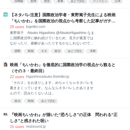
宮崎駿
戦争
歴史
軍事
あとで読む
フィリピン
日本
どう語ればよいのか—―。 『「あの戦争」は何だった
のか』（講談社現代新書）著者の歴史家・辻田真佐憲
さんが、戦争を「われわれのもの」として捉えるため
【ネタバレ注意】国際政治学者・東野篤子先生による映画
に、これまでの「語り」を見つめ直します。 （※本記
「ちいかわ」を国際政治の視点から考察した記事がガチす
事は、辻田真佐憲『「あの戦争」は何だったのか』の
ぎてとても勉強になる
29
users
togetter.com
一部を抜粋・編集しています） 「許そう、だが忘れな
東野篤子 Atsuko Higashino @AtsukoHigashino なま
い」記憶は残すべきだが、恨みは残すべきではない。
じ国際政治学に触れ続けているため、見方が素直では
このような文言は、戦後の和解に向けたメッセージと
なかったり、曲解があったりするかもしれないのです
して世界的に広く見られる。フィリピンはまさにその
が、ちいかわ映画を徹頭徹尾、国際政治学的に観ると
好例だった。 フィリピンについては、前著『ルポ国威
国際
映画
ネタ
政治
あとで読む
考察
おうなってしまうのか書いてみました。たぶん3回シ
発揚』（中央公論新社）で詳しく言及したため繰り返
リーズになりそうです。ネタバレ注意です。
しは避けるが、同国では「許そう、だが忘れない」が
higashinoatsuko.theletter.jp/posts/c035a501… 2026-
映画「ちいかわ」を徹底的に国際政治学の視点から観ると
あの戦争の記憶と継承
08-07 22:15:51 映画「ちいかわ」を徹底的に国際政治
（その３・最終回）
学の視点から観ると（その１） | 東野篤子が読み解く
22
users
higashinoatsuko.theletter.jp
ヨーロッパ国際政治 めちゃくちゃネタバレを書きまく
「その２」をお送りします。めちゃくちゃネタバレを
っています。なんならネタバレしかありませんので、
書きまくっています。なんならネタバレしかありませ
読みたくない人はどうか気を付けてください。また、
んので、読みたくない人は...
解釈が異なるところがあってもどうか許してくださ
い。「そこは違う！」という… 11 users
政治
映画
あとで読む
higashinoatsuk
『映画ちいかわ』が描いた“恐ろしさ”の正体 問われる“正
しさ”と残された呪い
15
users
realsound.jp