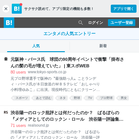
サクサク読めて、
アプリ限定の機能も多数！
アプリで開く
c
l
o
ログイン
ユーザー登録
s
e
エンタメの人気エントリー
人気
新着
元阪神・バース氏 球団の90周年イベントで衝撃「掛布さ
んの髪の毛が増えていた」 | 東スポWEB
80
users
www.tokyo-sports.co.jp
元プロ野球選手で阪神の〝最強助っ人〟ことランデ
ィ・バース氏が８日放送のＭＢＳテレビ「おしゃべり
小料理ゆみこ」に出演。現役時代にともにクリーンア
ップを担った掛布雅之氏、岡田彰布氏の裏話を披露し
スポーツ
あとで読む
ネタ
野球
TV
プロ野球
男女
た。 大の虎党として知られるＭＣの有働由美子から、
sports
今のタイガースの印象を聞かれたバース氏は「今のタ
イガースの選手はみんなスピードがある。掛布さんも
渋谷陽一のロック批評とは何だったのか？ ばるぼらの
岡田さんもみんな遅かった」と指摘。「その代わりに
『メディアとしてのロックン・ロール 渋谷陽一評論集』
私たちはホームランを打った」と付け加え、ニッコリ
評
71
users
realsound.jp
と笑った。 有働が「３人は仲良しやったんですか？」
渋谷陽一のロック批評とは何だったのか？ ばるぼら
と質問すると、バース氏は「阪神タイガース９０周年
の『メディアとしてのロックン・ロール 渋谷陽一評