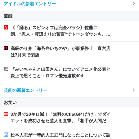
ア | 文春オンライン
アイドルの新着エントリー
芸能
《『踊る』スピンオフは完全バラシ》佐藤二
朗、“恩人・渡辺えりの苦言”でトーンダウンも、X
再始動で“ノロケ砲”をお見舞いした現在【橋本愛と
トラブル】
高級のり弁「海苔弁いちのや」が事業停止 直営店
は7月末で閉店
『みいちゃんと山田さん』についてアニメ化公表と
炎上で思うこと：ロマン優光連載404
芸能の新着エントリー
お笑い
3か月で20キロ減！「無料のChatGPTだけ」でダイ
エットを成功させた芸人を直撃。「相手が人間だっ
たらムリ」な減量メソッドに驚き | 日刊SPA!
松本人志が一時的人工肛門になったことについて語