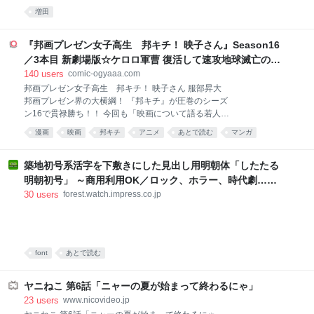
はあるんだろう。 合理的な理由ばかりだと思う。 でも、少し寂しい。
いいのかなと思って、家で練習したりしました。いろ
増田
ラジオ体操って子どもの運動としてはそこまで大したことはない。それ
んな音も入ってより泡っぽい音になっていたらいいな
でも朝早く起きて近所の公園に行って、顔見知りの子や大人と会って、
と。原作よりもアクションシーンが増えている印象が
終わったらスタンプを押してもらう、無料で参加できる夏休みのイベン
『邦画プレゼン女子高生 邦キチ！ 映子さん』Season16
あるので、その分気合も入
トだった。 最近は「体験格差」という言葉をよく聞く。なんとなく旅行
／3本目 新劇場版☆ケロロ軍曹 復活して速攻地球滅亡の危
やガチの習い事みたいな大きな話を思い浮かべがちだけど、本当はラジ
機であります！ - 服部昇大 | COMIC OGYAAA!!
140
users
comic-ogyaaa.com
オ体操みたいな地域に行けば誰でも参加できる体験もその一つだったん
邦画プレゼン女子高生 邦キチ！ 映子さん 服部昇大
じゃないかと思う。 うちも共働きだし、昔と同じように続けるのが難し
邦画プレゼン界の大横綱！ 『邦キチ』が圧巻のシーズ
いのは理解できる。でも、子どもがお金をかけずに地域とつながる機会
ン16で貫禄勝ち！！ 今回も「映画について語る若人の
は少しずつ減っている気
部」を舞台に、比類なき邦画中毒女子高生・邦キチ
漫画
映画
邦キチ
アニメ
あとで読む
マンガ
が、まずまずの洋画好きな部長・洋一を相手に絶妙な
チョイスの邦画（一部例外アリ）を愚直にプレゼン！
プレゼン！！プレゼン！！！ その視点、その愛情、そ
築地初号系活字を下敷きにした見出し用明朝体「したたる
の圧力ーー。全てにおいてシーズン15を凌駕ッ！！ 銀
明朝初号」 ～商用利用OK／ロック、ホラー、時代劇……
河系初の邦画プレゼン漫画、…今回もがっぷり四つで
端正な明朝では物足りない“強い言葉”のために
30
users
forest.watch.impress.co.jp
す！！ 【※映画について語る若人の部への映画相談
も、「ファンレターを送る」からご応募ください。質
問の冒頭に【映画相談】とタイトルを付けて、ペンネ
ームも忘れずにご記入ください。（例：【映画相談】
P.N. ホウキチ）※質問を漫画で紹介する際は、質問内
font
あとで読む
容を一部変更させていただく場合がございます。】
ヤニねこ 第6話「ニャーの夏が始まって終わるにゃ」
23
users
www.nicovideo.jp