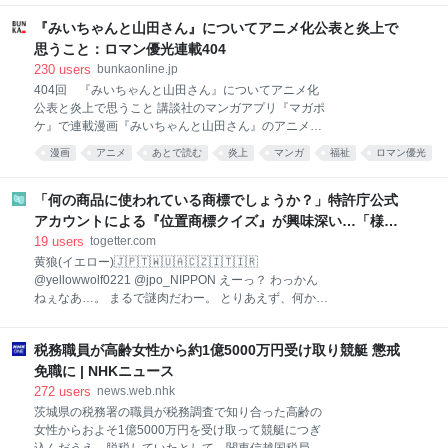
1956年12月15日 - 2026年7月23日 ウィリアム・オー
ビットの家族および友人一同は、深い悲しみととも
『みいちゃんと山田さん』についてアニメ化公表と炎上で
に、ウィリアムが2026年7月23日に自宅で亡くなった
思うこと：ロマン優光連載404
ことをお知らせいたします。 彼の訃報に、私たちは深
230
users
bunkaonline.jp
い悲しみに包まれています。 私たちと、彼の音楽、友
404回 『みいちゃんと山田さん』についてアニメ化
情、優しさを通して人生に触れた多くの人々にとっ
公表と炎上で思うこと 講談社のマンガアプリ『マガポ
て、彼の存在はかけがえのないものであり、その死は
ケ』で連載漫画『みいちゃんと山田さん』のアニメ化
大きな喪失となることでしょう。 この困難な時期に、
されるという情報が発表され、どういうプラットホー
ウィリアムの家族と親しい友人たちのプライバシーを
漫画
アニメ
あとで読む
炎上
マンガ
福祉
ロマン優光
ムで公開され、どういうスタッフで製作されるか不明
尊重していただきますよう、心よりお願い申し上げま
みいちゃんと山田さん
表現規制
表現の自由
のまま、アニメ化されることの是非についてSNS上で
す」 ウィリアム・オ
は議論が盛り上がっている。 アニメ化に関する詳細に
「何の商品に使われている商標でしょうか？」特許庁公式
ついてはわかっていないが、スポンサーの問題等を考
アカウントによる『位置商標クイズ』が興味深い…「様々
えれば地上波アニメではなくNetflixのような配信サー
な種類の味」があるあの商品のパッケージ、あれって商標
19
users
togetter.com
ビスで製作されるのではないかと思う。 この作品につ
なんだ！
黄狼(イエロー)🇯🇵🇹🇼🇺🇦🇨🇿🇮🇹🇮🇷
いてはこの連載で過去に触れたことがある（『みいち
@yellowwolf0221 @jpo_NIPPON えーっ？ わっかん
ゃんと山田さん』について思うこと：ロマン優光連載
ねぇなあ…。 まるで謎肉だわー。 とりあえず、何かの
368）ので、改めて自分の評価を書くことはしないが
カップみたいだから、カップ麺の名前を回答にっしん
「この作品は作者の体験をベースに軽度知的障害の人
てみようかな。 でもカップ麺もたくさんあるからな
や取材などで得た水商売や風俗、パパ活等に従事する
税務職員が高齢女性から約1億5000万円受け取り競艇 懲戒
あ。 迷うなあ。プレーンなのとシーフードとカレーの
人や客の極端で不快なエピソードを過剰に積み込み、
どれにするかくらいに迷うなあ。 ３分待ってもらって
免職に | NHKニュース
体裁程度の
いいですか？ 2026-08-07 10:19:00
272
users
news.web.nhk
茨城県の税務署の職員が税務調査で知り合った高齢の
女性からおよそ1億5000万円を受け取って競艇につぎ