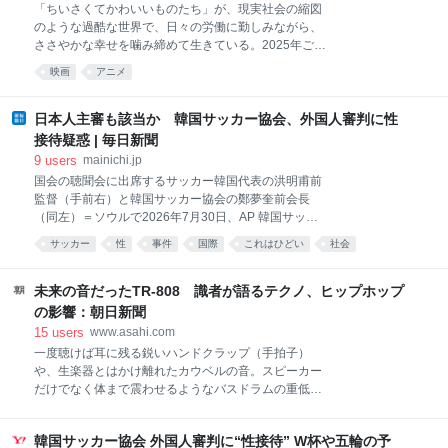
「ちいさくてかわいいものたち」が、現実社会の縮図
のような過酷な世界で、日々の労働に勤しみながら、
ささやかな幸せを噛み締めて生きている。2025年ご
ろ、やたらとかわいい見た目のカブトムシのぬいぐる
映画
アニメ
みを持ち歩く友人がきっかけで『ちいかわ』のアニメ
を配信で追いかけるように観始めた時から、本作が内
包する独特のコンセプト……キャラクターのキュート
日本人主審も該当か 韓国サッカー協会、外国人審判に性
な見た目に反して、ままならない現実が容赦なく襲い
接待疑惑 | 毎日新聞
かかるシビアな世界観については、ある程度理解して
9
users
mainichi.jp
いるつもりであった。『映画ちいかわ 人魚の島のひみ
国会の聴聞会に出席するサッカー韓国代表の洪明甫前
つ』を観て、その理解が甘かったことを痛感する。 筆
監督（手前右）と韓国サッカー協会の鄭夢奎前会長
者は、その擬態型が推しという友人も「とにかくやば
（同左）＝ソウルで2026年7月30日、AP 韓国サッカ
い」と語っていたセイレーン編（島編）が映画として
ー協会が、2011～12年に行われた韓国男子代表の試合
公開されることが発表された時から、まっさらな状態
サッカー
性
事件
国際
これはひどい
社会
で外国人審判らに性的接待をしていた疑いが浮上し
で物語を楽しむために、原作を読むのをやめた。そし
た。聯合ニュースやMBCテレビなどの韓国主要メディ
て今回、劇場で鑑賞してから原作も読んだのだが、ま
アが7日、報じた。接待を受けたとされる審判の中に
未来の音だったTR-808 識者が語るテクノ、ヒップホップ
あなんとも恐ろしく、哀しく
は日本人も含まれていたという。 主審と副審ら4人は
の影響：朝日新聞
日本人 報道によると、文化体育観光省が16年に協会へ
15
users
www.asahi.com
の監査をまとめた報告書に、11年3月～12年3月に国内
一度聴けば耳に残る鋭いハンドクラップ（手拍子）
で開かれたワールドカップ（W杯）予選1試合、オリン
や、生楽器とはかけ離れたカウベルの音。スピーカー
ピック予選2試合など計7試合で外国人審判や試合監督
だけでなく体まで震わせるようなバスドラムの重低
官らに性的接待が行われたと記されていた。報告書は
音……。1980～82年に日本のローランドが生産したリ
当時、公表されていなかった。 協会は審判らをマッサ
ズム…
ージ店に案内し、法人カードで費用を支払っていたと
韓国サッカー協会 外国人審判に“性接待” W杯や五輪の予