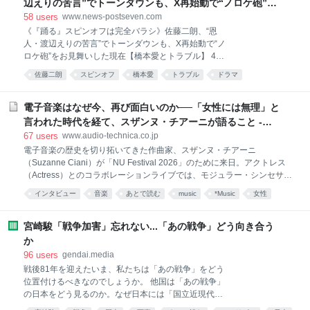
辺えりの苦言”でトーンダウンも、X再始動で“ノロケ砲”を
お見舞いした現在【橋本愛とトラブル】
58
users
www.news-postseven.com
《『踊る』スピンオフは完全バラシ》佐藤二朗、“恩
人・渡辺えりの苦言”でトーンダウンも、X再始動で“ノ
ロケ砲”をお見舞いした現在【橋本愛とトラブル】 4月
期に放送されたドラマ『夫婦別姓刑事』（フジテレビ
佐藤二朗
スピンオフ
橋本愛
トラブル
ドラマ
系）で共演した橋本愛（30）とのトラブルが発覚した
コンプライアンス
ハラスメント
芸能
俳優・佐藤二朗（57）。主演を務める予定だった映画
『踊る大捜査線 N.E.W. メトロポリスを駆け抜けろ！』
電子音楽はなぜ今、再び面白いのか──「女性には無理」と
（9月18日公開）のスピンオフ作品の撮影中止が正式
言われた時代を経て、スザンヌ・チアーニが語ること -
に決まったという。 フジテレビ関係者が明かす。 「7
Always Listening by Audio-Technica（オーディオテク
67
users
www.audio-technica.co.jp
月より撮影スタートする予定でしたが、騒動を受け
ニカ）
電子音楽の歴史を切り拓いてきた作曲家、スザンヌ・チアーニ
て、フジが主演の佐藤さん側に降板を通達したと聞い
（Suzanne Ciani）が「NU Festival 2026」のために来日。アクトレス
ています。 それでも本広克行監督は、〈降板じゃない
（Actress）とのコラボレーションライブでは、モジュラー・シンセサイ
から！一旦中止して整えてるだけ…〉などとXに投稿
ザーのパイオニアであるBuchlaを使用したクアドラフォニック（4チャ
して粘っていましたが、つい先日、撮影の完全バラシ
インタビュー
音楽
あとで読む
music
*Music
女性
ンネルサラウンド）パフォーマンスを披露し、会場を立体的な音響空間
の通達が関係者に入ったそうです。それだけ局側が佐
へと変貌させた。 本インタビューでは、音楽ジャーナリストの原雅明
藤さんの行為を問題視したということでしょう」 なお
が、そのライブを起点に彼女独自の音楽観を探る。80歳を迎えた今なお
宮崎駿「戦争加害」忘れない...「あの戦争」どう向き合う
フ
進化を続ける、電子音楽のパイオニアの現在地とは。 私は作曲家、そし
か
て機械を愛する人。「女性には無理だ」というジェンダーバイアスの中
96
users
gendai.media
で Buchlaはもう一方の雄・Moogとは異なり、楽器のような鍵盤は付い
戦後81年を迎えたいま、私たちは「あの戦争」をどう
ておらず、タッチプレートやパッド、シーケンサーを使って無限の音を
位置付けるべきなのでしょうか。 他国は「あの戦争」
生成するシステムを作った。鍵盤を備えたMoogは
の日本をどう見るのか。なぜ日本には「国立近現代史
博物館」が存在しないのか。私たちは「あの戦争」を