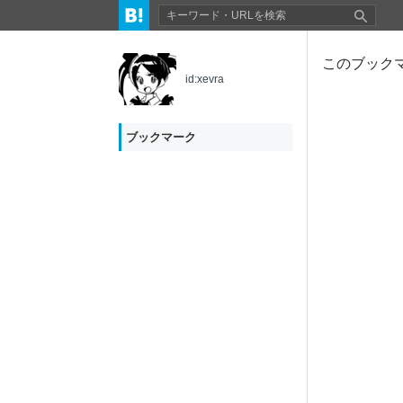
このブック
id:xevra
ブックマーク