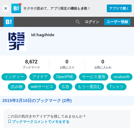
サクサク読めて、
アプリ限定の機能も多数！
アプリで開く
c
l
o
ログイン
ユーザー登録
s
e
id:hagihide
8,672
0
0
ブックマーク
お気に入り
お気に入られ
インディー
アイデア
OpenPNE
サービス運用
oculusrift
読み物
webサービス
広告
もう一度読む
Tシャツ
2015年3月10日のブックマーク (2件)
この日の気付きやアイデアを残してみませんか？
ブックマークコメントでメモをする