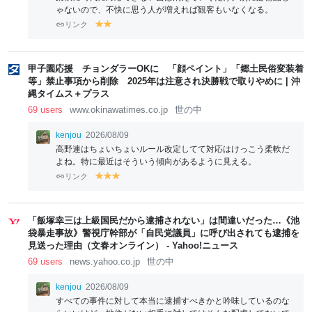
ゃないので、不快に思う人が増えれば観客もいなくなる。
リンク
y
y
el
el
lo
lo
w
w
甲子園応援 チョンダラーOKに 「顔ペイント」「郷土民俗変装着
等」禁止事項から削除 2025年は注意され決勝戦で取りやめに | 沖
縄タイムス＋プラス
69 users
www.okinawatimes.co.jp
世の中
kenjou
2026/08/09
高野連はちょいちょいルール改定してて対応はけっこう柔軟だ
よね。特に最近はそういう傾向があるように見える。
リンク
y
y
y
el
el
el
lo
lo
lo
w
w
w
「飯塚幸三は上級国民だから逮捕されない」は間違いだった…《池
袋暴走事故》警視庁幹部が「自民党議員」に呼び出されても逮捕を
見送った理由（文春オンライン） - Yahoo!ニュース
69 users
news.yahoo.co.jp
世の中
kenjou
2026/08/09
すべての事件に対して本当に逮捕すべきかと吟味しているのな