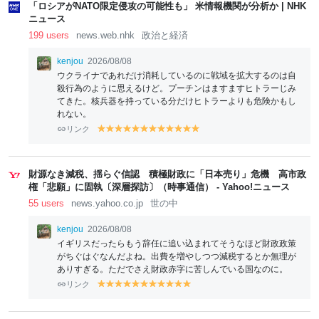
n
w
w
「ロシアがNATO限定侵攻の可能性も」 米情報機関が分析か | NHK
ニュース
199 users
news.web.nhk
政治と経済
kenjou
2026/08/08
ウクライナであれだけ消耗しているのに戦域を拡大するのは自
殺行為のように思えるけど。プーチンはますますヒトラーじみ
てきた。核兵器を持っている分だけヒトラーよりも危険かもし
れない。
リンク
y
y
y
y
y
y
y
y
y
y
y
y
el
el
el
el
el
el
el
el
el
el
el
el
lo
lo
lo
lo
lo
lo
lo
lo
lo
lo
lo
lo
w
w
w
w
w
w
w
w
w
w
w
w
財源なき減税、揺らぐ信認 積極財政に「日本売り」危機 高市政
権「悲願」に固執〔深層探訪〕（時事通信） - Yahoo!ニュース
55 users
news.yahoo.co.jp
世の中
kenjou
2026/08/08
イギリスだったらもう辞任に追い込まれてそうなほど財政政策
がちぐはぐなんだよね。出費を増やしつつ減税するとか無理が
ありすぎる。ただでさえ財政赤字に苦しんでいる国なのに。
リンク
y
y
y
y
y
y
y
y
y
y
y
el
el
el
el
el
el
el
el
el
el
el
lo
lo
lo
lo
lo
lo
lo
lo
lo
lo
lo