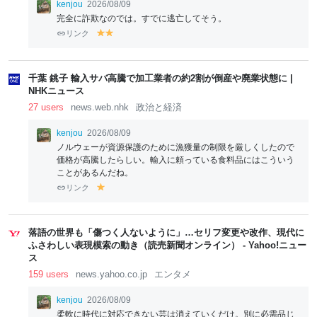
kenjou
2026/08/09
完全に詐欺なのでは。すでに逃亡してそう。
リンク
y
y
el
el
lo
lo
w
w
千葉 銚子 輸入サバ高騰で加工業者の約2割が倒産や廃業状態に |
NHKニュース
27 users
news.web.nhk
政治と経済
kenjou
2026/08/09
ノルウェーが資源保護のために漁獲量の制限を厳しくしたので
価格が高騰したらしい。輸入に頼っている食料品にはこういう
ことがあるんだね。
リンク
y
el
lo
w
落語の世界も「傷つく人ないように」…セリフ変更や改作、現代に
ふさわしい表現模索の動き（読売新聞オンライン） - Yahoo!ニュー
ス
159 users
news.yahoo.co.jp
エンタメ
kenjou
2026/08/09
柔軟に時代に対応できない芸は消えていくだけ。別に必需品じ