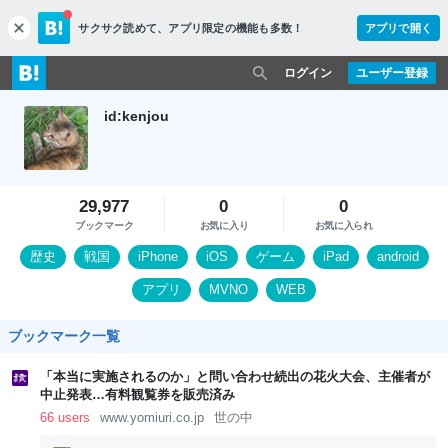
サクサク読めて、
アプリ限定の機能も多数！
アプリで開く
c
l
o
ログイン
ユーザー登録
s
e
id:kenjou
29,977
0
0
ブックマーク
お気に入り
お気に入られ
歴史
戦国
iPhone
iOS
ゲーム
iPad
android
アプリ
MVNO
WEB
ブックマーク一覧
「本当に実施されるのか」と問い合わせ続出の花火大会、主催者が
中止発表…有料観覧券を販売済み
66 users
www.yomiuri.co.jp
世の中