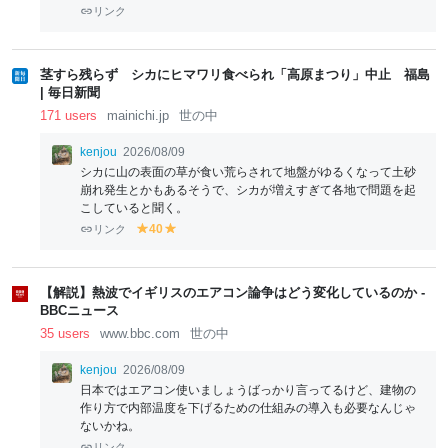
リンク
茎すら残らず シカにヒマワリ食べられ「高原まつり」中止 福島
| 毎日新聞
171 users
mainichi.jp
世の中
kenjou
2026/08/09
シカに山の表面の草が食い荒らされて地盤がゆるくなって土砂
崩れ発生とかもあるそうで、シカが増えすぎて各地で問題を起
こしていると聞く。
リンク
40
y
y
el
el
lo
lo
w
w
【解説】熱波でイギリスのエアコン論争はどう変化しているのか -
BBCニュース
35 users
www.bbc.com
世の中
kenjou
2026/08/09
日本ではエアコン使いましょうばっかり言ってるけど、建物の
作り方で内部温度を下げるための仕組みの導入も必要なんじゃ
ないかね。
リンク