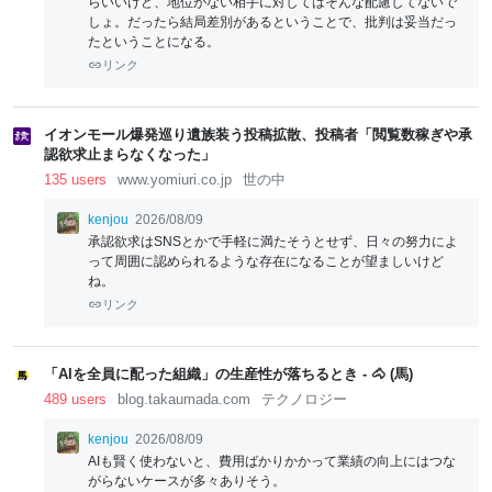
らいいけど、地位がない相手に対してはそんな配慮してないで
しょ。だったら結局差別があるということで、批判は妥当だっ
たということになる。
リンク
イオンモール爆発巡り遺族装う投稿拡散、投稿者「閲覧数稼ぎや承
認欲求止まらなくなった」
135 users
www.yomiuri.co.jp
世の中
kenjou
2026/08/09
承認欲求はSNSとかで手軽に満たそうとせず、日々の努力によ
って周囲に認められるような存在になることが望ましいけど
ね。
リンク
「AIを全員に配った組織」の生産性が落ちるとき - 🐴 (馬)
489 users
blog.takaumada.com
テクノロジー
kenjou
2026/08/09
AIも賢く使わないと、費用ばかりかかって業績の向上にはつな
がらないケースが多々ありそう。