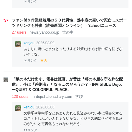
リンク
ファン付き作業服着用の５０代男性、熱中症の疑いで死亡…スポー
ツドリンクも持参（読売新聞オンライン） - Yahoo!ニュース
27 users
news.yahoo.co.jp
世の中
kenjou
2026/08/09
あまりに暑いと水分とったりする対策だけでは熱中症を防げな
いそうな。
リンク
y
y
el
el
lo
lo
w
w
「紙の本だけ出す、電書は拒否」が昔は『町の本屋を守る粋な配
慮』、今は『差別者』となる…のだろうか？ - INVISIBLE Dojo.
ーQUIET & COLORFUL PLACE-
120 users
m-dojo.hatenadiary.com
学び
kenjou
2026/08/08
文学系や学術系などあまり売れる見込みのない本は電書化する
コストもしんどいんじゃないかな。ビジネス的にペイする見込
みがないと電書化もされないだろう。
リンク