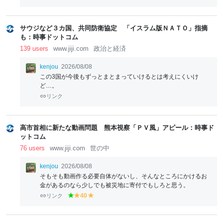
サウジなど３カ国、共同防衛協定 「イスラム版ＮＡＴＯ」指摘
も：時事ドットコム
139 users
www.jiji.com
政治と経済
kenjou
2026/08/08
この3国が今後もずっとまとまっていけるとは考えにくいけ
ど…。
リンク
高市首相に新たな動画問題 熊本視察「ＰＶ風」アピール：時事ド
ットコム
76 users
www.jiji.com
世の中
kenjou
2026/08/08
そもそも動画作る必要自体がないし、そんなところにかけるお
金があるのなら少しでも被災地に寄付でもしろと思う。
リンク
40
g
y
y
re
el
el
e
lo
lo