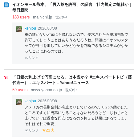
w
w
w
w
w
w
w
w
w
w
w
イオンモール熊本、「再入館を許可」の証言 社内規定に抵触か |
毎日新聞
183 users
mainichi.jp
世の中
kenjou
2026/08/08
車の鍵がないと家にも帰れないので、要求されたら現場判断で
許可してしまうことはありうるだろうね。問題はイオンのスタ
ッフが許可を出していいかどうかを判断できるシステムがなか
ったことにあるのでは。
リンク
「日銀の利上げで円高になる」は本当か？ #エキスパートトピ（藤
代宏一） - エキスパート - Yahoo!ニュース
59 users
news.yahoo.co.jp
世の中
kenjou
2026/08/08
アメリカの長期金利が高止まりしているので、0.25%動かした
ところですぐに円高になることはないだろうけど、じわじわと
上げていけば過度な円安になるのを抑える効果はあるでしょ。
それはそれで重要。
リンク
21
y
y
el
el