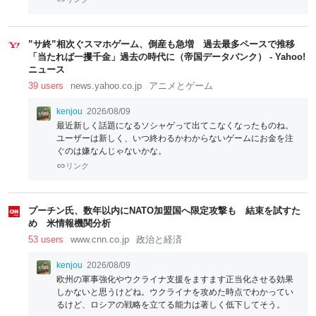
”サ終”相次ぐスマホゲーム、倒産も急増 過去最多ペースで推移
「当たれば一攫千金」過去の時代に（帝国データバンク） - Yahoo!
ニュース
39 users
news.yahoo.co.jp
アニメとゲーム
kenjou
2026/08/09
最近新しく話題になるソシャゲって出てこなくなったものね。
ユーザーは新しく、いつ終わるかわからないゲームにお金を注
ぐのは嫌なんじゃないかな。
リンク
プーチン氏、数年以内にNATO加盟国へ限定攻撃も 結束を試すた
め 米情報機関分析
53 users
www.cnn.co.jp
政治と経済
kenjou
2026/08/09
欧州の軍事強化やウクライナ支援をますます正当化させる効果
しかないと思うけどね。ウクライナを攻めた時点でわかってい
るけど、ロシアの戦略を立てる能力は著しく低下してそう。