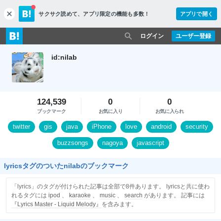
サクサク読めて、
アプリ限定の機能も多数！
アプリで開く
c
l
o
ログイン
ユーザー登録
s
e
id:nilab
124,539
0
0
ブックマーク
お気に入り
お気に入られ
twitter
gis
java
iPhone
love
android
security
buzzsongs
nagoya
javascript
lyricsタグのついたnilabのブックマーク
「lyrics」のタグが付けられた記事は全部で8件あります。 lyricsと共に使わ
れるタグには
ipod
、
karaoke
、
music
、
search
があります。 記事には
『Lyrics Master - Liquid Melody』
を含みます。