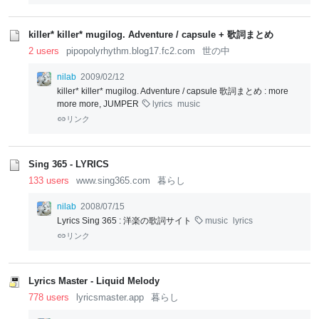
killer* killer* mugilog. Adventure / capsule + 歌詞まとめ
2 users
pipopolyrhythm.blog17.fc2.com
世の中
nilab
2009/02/12
killer* killer* mugilog. Adventure / capsule 歌詞まとめ : more
more more, JUMPER
lyrics
music
リンク
Sing 365 - LYRICS
133 users
www.sing365.com
暮らし
nilab
2008/07/15
Lyrics Sing 365 : 洋楽の歌詞サイト
music
lyrics
リンク
Lyrics Master - Liquid Melody
778 users
lyricsmaster.app
暮らし