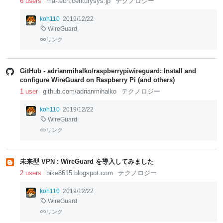
6 users
ma-tech.centurysys.jp
テクノロジー
koh110
2019/12/22
WireGuard
リンク
GitHub - adrianmihalko/raspberrypiwireguard: Install and
configure WireGuard on Raspberry Pi (and others)
1 user
github.com/adrianmihalko
テクノロジー
koh110
2019/12/22
WireGuard
リンク
未来型 VPN : WireGuard を導入してみました
2 users
bike8615.blogspot.com
テクノロジー
koh110
2019/12/22
WireGuard
リンク