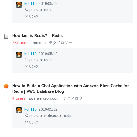
koh110
2019/05/12
pubsub
redis
リンク
How fast is Redis? – Redis
237 users
redis.io
テクノロジー
koh110
2019/05/12
pubsub
redis
リンク
How to Build a Chat Application with Amazon ElastiCache for
Redis | AWS Database Blog
4 users
aws.amazon.com
テクノロジー
koh110
2019/05/12
pubsub
websocket
redis
リンク