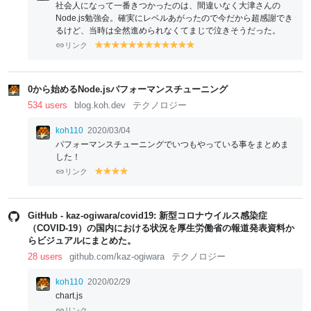
社会人になって一番きつかったのは、間違いなく大津さんの
Node.js勉強会。確実にレベルあがったので今だから超感謝でき
るけど、当時は全然進められなくてまじで泣きそうだった。
リンク
y
y
y
y
y
y
y
y
y
y
y
y
el
el
el
el
el
el
el
el
el
el
el
el
lo
lo
lo
lo
lo
lo
lo
lo
lo
lo
lo
lo
w
w
w
w
w
w
w
w
w
w
w
w
0から始めるNode.jsパフォーマンスチューニング
534 users
blog.koh.dev
テクノロジー
koh110
2020/03/04
パフォーマンスチューニングでいつもやっている事をまとめま
した！
リンク
y
y
y
y
el
el
el
el
lo
lo
lo
lo
w
w
w
w
GitHub - kaz-ogiwara/covid19: 新型コロナウイルス感染症
（COVID-19）の国内における状況を厚生労働省の報道発表資料か
らビジュアルにまとめた。
28 users
github.com/kaz-ogiwara
テクノロジー
koh110
2020/02/29
chart.js
リンク