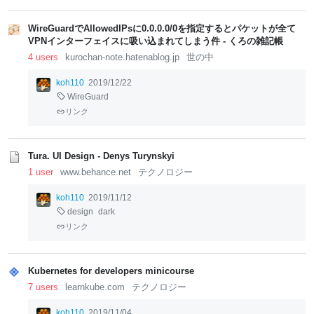
WireGuardでAllowedIPsに0.0.0.0/0を指定するとパケットが全て
VPNインターフェイスに吸い込まれてしまう件 - くろの雑記帳
4 users
kurochan-note.hatenablog.jp
世の中
koh110
2019/12/22
WireGuard
リンク
Tura. UI Design - Denys Turynskyi
1 user
www.behance.net
テクノロジー
koh110
2019/11/12
design
dark
リンク
Kubernetes for developers minicourse
7 users
learnkube.com
テクノロジー
koh110
2019/11/04