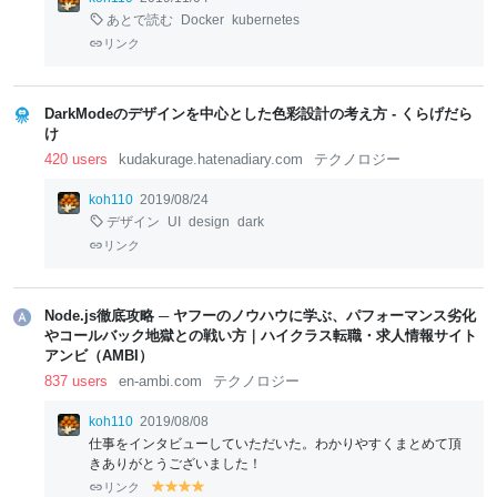
あとで読む
Docker
kubernetes
リンク
DarkModeのデザインを中心とした色彩設計の考え方 - くらげだら
け
420 users
kudakurage.hatenadiary.com
テクノロジー
koh110
2019/08/24
デザイン
UI
design
dark
リンク
Node.js徹底攻略 ─ ヤフーのノウハウに学ぶ、パフォーマンス劣化
やコールバック地獄との戦い方｜ハイクラス転職・求人情報サイト
アンビ（AMBI）
837 users
en-ambi.com
テクノロジー
koh110
2019/08/08
仕事をインタビューしていただいた。わかりやすくまとめて頂
きありがとうございました！
リンク
y
y
y
y