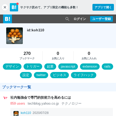
サクサク読めて、
アプリ限定の機能も多数！
アプリで開く
c
l
o
ログイン
ユーザー登録
s
e
id:koh110
270
0
0
ブックマーク
お気に入り
お気に入られ
デザイン
トリガー
起業
javascript
extension
rails
設定
twitter
ビジネス
ライフハック
ブックマーク一覧
社内勉強会で専門的技術力を高めるには
859 users
techblog.yahoo.co.jp
テクノロジー
koh110
2020/07/28