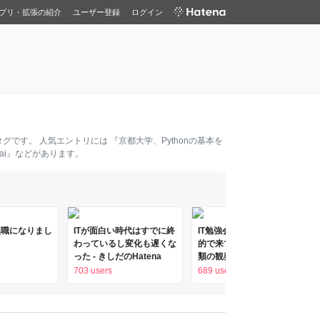
プリ・拡張の紹介
ユーザー登録
ログイン
タグです。 人気エントリには
『京都大学、Pythonの基本を
ai』
などがあります。
無職になりまし
ITが面白い時代はすでに終
IT勉強会の懇親会に飲食目
わっているし変化も遅くな
的で来ていると疑われる人
った - きしだのHatena
類の観察 - 積極的にメモっ
ていく姿勢
703 users
689 users