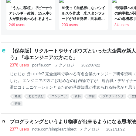
「うんこ移植」でピーナツ
AI使って自然界にないウイ
“現場職への
アレルギー改善、15人中6
ルスを作成 米スタンフォ
の約半数が関
人が数粒食べられるよう
ードが成果発表 - 日本経済
への危機感 |
に ヒトの実証は初
新聞
249 users
203 users
84 users
Science系列誌掲載
【保存版】リクルートやサイボウズといった大企業が新人
う」「非エンジニアの方にも」
2378 users
posfie.com
テクノロジー
2022/07/22
じゅじゅ @jujulife7 完全無料で学べる有名企業のエンジニア研修資
した。 エンジニアの方にお勧めなのは勿論ですが、総合職・デザイナ
滑にコミュニケーションとるための基礎知識が求められる時代かと思う
是非保存して勉強みてください。 pic.twitter.com/sDek1U43q5 2022-07-21
勉強
あとで読む
エンジニア
資料
学習
プログラミング
教
研修
プログラミングというより物事が出来るようになる思考法
2377 users
note.com/simplearchitect
テクノロジー
2021/11/22