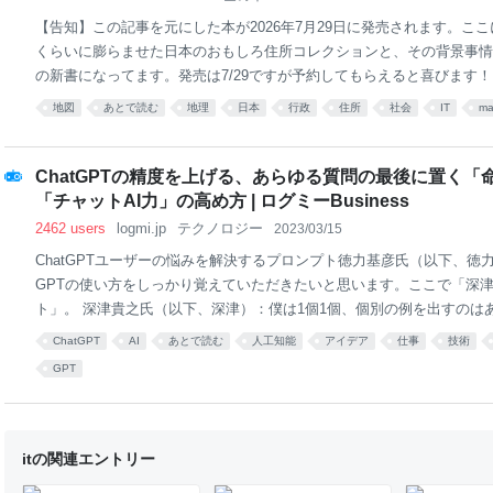
ます。 そういう会社を自分が回したらどうなるかな、と考えたことが
【告知】この記事を元にした本が2026年7月29日に発売されます。ここ
ういう方にピッタリなケーススタディかと思っていま
くらいに膨らませた日本のおもしろ住所コレクションと、その背景事情
の新書になってます。発売は7/29ですが予約してもらえると喜びます！ 
ィリエイトリンクはこちらです。 紙書籍版： https://amzn.to/4aODg0e Kind
地図
あとで読む
地理
日本
行政
住所
社会
IT
m
mzn.to/44k4Lv0 直接購入する場合は4344988086で検索してくだ
のことにAIを使いたいだとかデジタル音痴」だの「住所の正規化なんてEx
作れそう」だの、たいへんフットワークの軽やかな言説の数々に、位置
ChatGPTの精度を上げる、あらゆる質問の最後に置く
住所の正規化や名寄せに少しでも関わったことのあるエンジニアが総立
「チャットAI力」の高め方 | ログミーBusiness
ていたのも記憶に新しい今日この頃ですが（202
2462 users
logmi.jp
テクノロジー
2023/03/15
ChatGPTユーザーの悩みを解決するプロンプト徳力基彦氏（以下、徳力
GPTの使い方をしっかり覚えていただきたいと思います。ここで「深
ト」。 深津貴之氏（以下、深津）：僕は1個1個、個別の例を出すのは
です。さっき言ったように原理原則を1個理解すれば、全部その原理原
ChatGPT
AI
あとで読む
人工知能
アイデア
仕事
技術
が好きですね。 なので今日も、細かいプロンプトを出すよりは、だい
GPT
べてを解決するプロンプトを1個出すので、これだけ覚えて帰りましょ
トですと、一気にプログラミングっぽい感じになってきました（笑）。
サンプルですね。 深津：僕がいろいろ試した中で、それなりにいい感
トです。 徳力：最初に聞くのを忘れましたけど、深津さんはChatGP
itの関連エントリー
るんですか？ 感覚として。当然数え