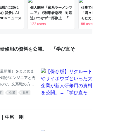
転職”に20代
個人開発「家系ラーメンマ
仕事で成果を出すには
心 背景にAI
ニア」で利用者急増 対応
「図々しさ」が必要そう -
 NHKニュース
追いつかず一部停止 「よ
モヒカン技術ブログ
り信頼していただけるアプ
122 users
88 users
リに」
研修用の資料を公開。→「学び直そ
料（最新版）をまとめま
ー職がエンジニアと円
ので、文系職の方も
 22:50:52
育
企業
仕事
｜牛尾 剛