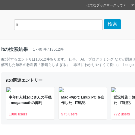
はてなブックマークって？
ア
itの検索結果
1 - 40 件 / 13512件
it
に関するエントリは
13512
件あります。
仕事
、
AI
、
プログラミング
などが関連
解説した無料の教科書「素晴らしすぎる」「非常にわかりやすくて良い」 | Ledge.
itの関連エントリー
中年IT人材おじさんの平穏
Mac やめて Linux PC を自
近況報告：
- megamouthの葬列
作した - IT戦記
た - IT戦記
1080 users
975 users
772 users