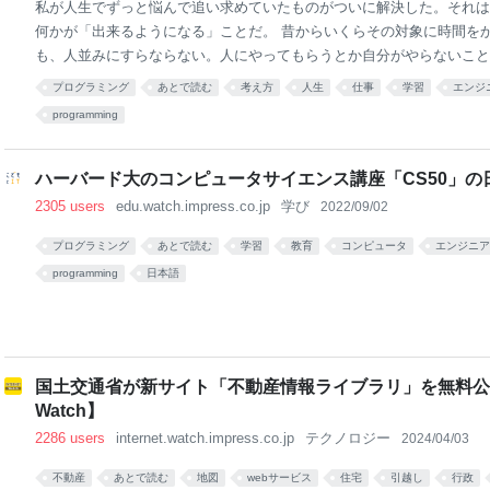
私が人生でずっと悩んで追い求めていたものがついに解決した。それは
何かが「出来るようになる」ことだ。 昔からいくらその対象に時間を
も、人並みにすらならない。人にやってもらうとか自分がやらないこと
くのだが、自分が何かが出来るようになるということに関しては人生５
プログラミング
あとで読む
考え方
人生
仕事
学習
エンジ
で、それが自分の自己肯定感や、人並みに生きることへの罪悪感を生ん
programming
したかった問題 No.1 だ。だからそれをずっと解決しようと頑張ってき
解決方法私はクソ不器用で、なにやってもできないので、人生で出来た
け定めた。ギター演奏と、プログラミング。ギター演奏に関しては少し
ハーバード大のコンピュータサイエンス講座「CS50」
的な問題を一つ上げるとすると、「ゆっくりから、メトロノームで練習
2305 users
edu.watch.impress.co.jp
学び
2022/09/02
ギターはもう何十年も演奏しているのに弾ける感がなかっ
プログラミング
あとで読む
学習
教育
コンピュータ
エンジニア
programming
日本語
国土交通省が新サイト「不動産情報ライブラリ」を無料公
Watch】
2286 users
internet.watch.impress.co.jp
テクノロジー
2024/04/03
不動産
あとで読む
地図
webサービス
住宅
引越し
行政