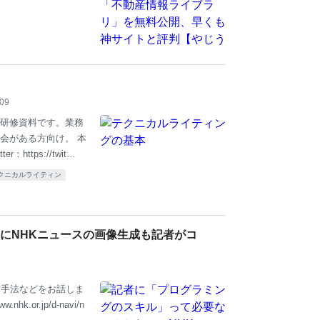
/09
研修資料です。業務
会がある方向け。 本
：https://twit…
クニカルライティン
にNHKニュースの画像生成も記者がコ
材手法などをお話しま
r.jp/d-navi/n