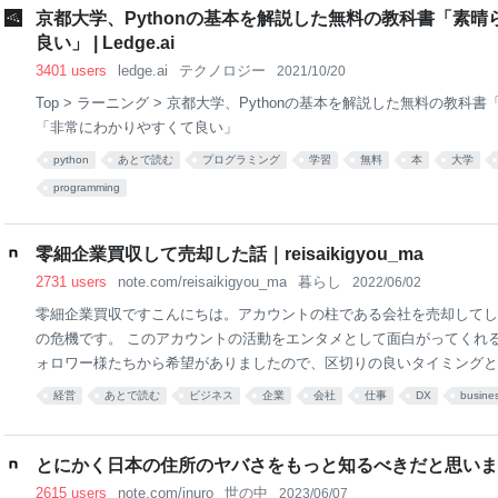
京都大学、Pythonの基本を解説した無料の教科書「素
良い」 | Ledge.ai
3401 users
ledge.ai
テクノロジー
2021/10/20
Top > ラーニング > 京都大学、Pythonの基本を解説した無料の教科
「非常にわかりやすくて良い」
python
あとで読む
プログラミング
学習
無料
本
大学
programming
零細企業買収して売却した話｜reisaikigyou_ma
2731 users
note.com/reisaikigyou_ma
暮らし
2022/06/02
零細企業買収ですこんにちは。アカウントの柱である会社を売却してし
の危機です。 このアカウントの活動をエンタメとして面白がってくれ
ォロワー様たちから希望がありましたので、区切りの良いタイミングと
しておきます。 ちなみに、前回のDXnoteは私一人の作業メモですが
経営
あとで読む
ビジネス
企業
会社
仕事
DX
busine
の視点を合算しています。 このアカウントで情報提供していた対象会
ともう一人の友人で投資をしており、経営のもろもろも二人でやいのや
た案件なのでした。ということでそんな二人分のメモです、どうぞ。 
とにかく日本の住所のヤバさをもっと知るべきだと思います｜
街中にある、どうやって生き延びてるかわからない、ちっちゃい会社っ
2615 users
note.com/inuro
世の中
2023/06/07