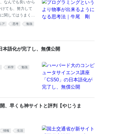
、なんでも良いから
かけても、努力して
に関してはうまくい
０年目だが、絶望的
ニア
思考
勉強
でいた。人生で解決
た。 ギター演奏での
らいいことを２つだ
前に解決した。根本
の日本語化が完了し、無償公開
する」これだけだ。
科学
勉強
開、早くも神サイトと評判【やじうま
情報
生活