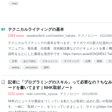
map
テクニカルライティングの基本
2263 users
speakerdeck.com/naohiro_nakata
テクノロジー
2022/06
テクニカルライティングの基本を学べます。サイボウズの新入社員向け
マニュアル、報告書、仕様書、技術解説書などのドキュメントを書く機
資料をもとにした書籍も発売中です：https://amzn.asia/d/2hQNEk2 Twitter
文章
あとで読む
ドキュメント
ライティング
仕事
開発
テ
writing
document
資料
記者に「プログラミングのスキル」って必要なの？ちなみ
ードを書いてます｜NHK取材ノート
2231 users
note.com/nhk_syuzai
テクノロジー
2021/08/30
NHKのニュースや番組をつくっている私たちが取材に込めた思いや取
す。一緒に「取材ノート」をつくっていきましょう。サイトはhttps://www.nhk.o