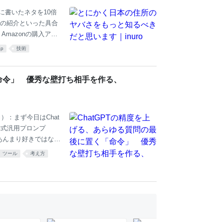
ある人もいるはず。そ
に書いたネタを10倍
の紹介といった具合
Amazonの購入アフ
le版： https://a
ap
技術
さい！ 「住所の揺らぎ程度
celで2時間あれば
情報界隈のみならず
「命令」 優秀な壁打ち相手を作る、
ちでマサカリを投げ
）：まず今日はChat
津式汎用プロンプ
あんまり好きではない
則から引っ張れる方向
ツール
考え方
たいあなたの悩みのす
う。 徳力：プロンプ
これ（スライド）が
じになる汎用プロンプ
Tを何回ぐらい使ってい