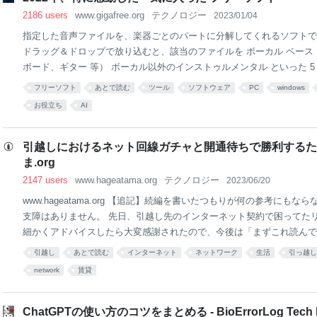
2186 users
www.gigafree.org
テクノロジー
2023/01/04
指定した音声ファイルを、楽器ごとのパートに分解してくれるソフトで
ドラッグ＆ドロップで放り込むと、該当のファイルを ボーカル ベース 
ボード、ギター 等） ボーカル以外のインストゥルメンタル といった 5
してくれます。 処理を GPU（CUDA）で実行することもできます。
フリーソフト
あとで読む
ツール
ソフトウェア
PC
windows
お役立ち
AI
引越しにおけるネット回線ガチャと開通待ちで勝利するための
ま.org
2147 users
www.hageatama.org
テクノロジー
2023/06/20
www.hageatama.org 【追記】続編を書いたつもりが何の参考にも
支障はありません。 先日、引越し先のインターネット契約で困ってたリ
細かくアドバイスしたら大変感謝されたので、今後は「まずこれ読んで
うな記事を書き残しておきます。 直近3年で3回引越し、プロバイダ利
引越し
あとで読む
インターネット
ネットワーク
生活
引っ越し
た素人記事でして、気になる点があればどんどんとフィードバックして
network
賃貸
のでご指摘お願いします。 6/21（更新翌朝）：光コンセントがある前
い？と言われて、確かにそう思ったので改訂。LANケーブルについての記
追記）: 不動産屋さんと光コラボについて追記 【主張の概要】 光コン
ChatGPTの使い方のコツをまとめる - BioErrorLog Tech 