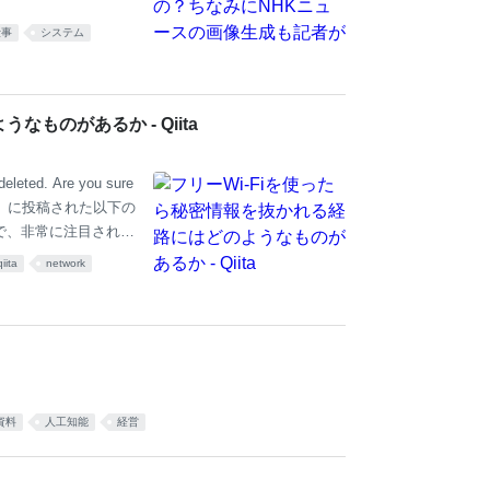
仕事
システム
ものがあるか - Qiita
 deleted. Are you sure
4月29日）に投稿された以下の
とで、非常に注目されて
いながら会社の機密情
qiita
network
26L1Bj32Z — ス
23 これに対して、私は以下
資料
人工知能
経営