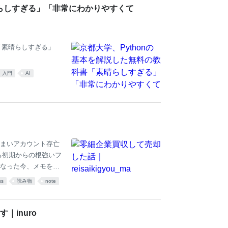
晴らしすぎる」「非常にわかりやすくて
書「素晴らしすぎる」
入門
AI
まいアカウント存亡
る初期からの根強いフ
なった今、メモを残
、今回のメモは二人分
ss
読み物
note
社に対しては、実は僕
いの言ってやってき
ケーススタディとして
inuro
て無数にあると思い