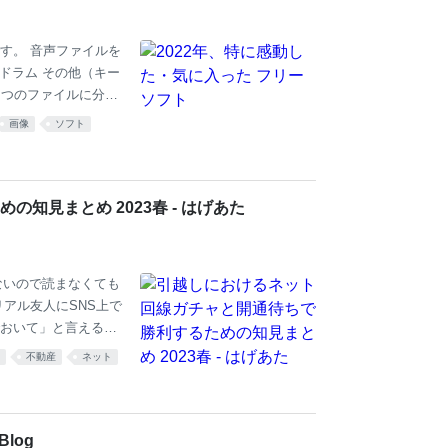
す。 音声ファイルを
ドラム その他（キー
 つのファイルに分解
画像
ソフト
知見まとめ 2023春 - はげあた
ならないので読まなくても
アル友人にSNS上で
おいて」と言えるよ
用4種の経験をまとめ
不動産
ネット
充実させていきたい
提で動くのは厳しくな
述追加。 6/21（夜
セントが元からある物
Blog