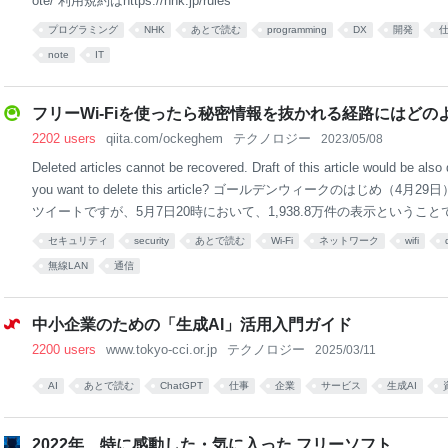
ote/ 利用規約はhttps://nhk.jp/rules
プログラミング
NHK
あとで読む
programming
DX
開発
note
IT
フリーWi-Fiを使ったら秘密情報を抜かれる経路にはどのような
2202 users
qiita.com/ockeghem
テクノロジー
2023/05/08
Deleted articles cannot be recovered. Draft of this article would be also
you want to delete this article? ゴールデンウィークのはじめ（
ツイートですが、5月7日20時において、1,938.8万件の表示というこ
いることが分かります。 我が名はアシタカ！スタバのFreeWi-Fiを使
セキュリティ
security
あとで読む
Wi-Fi
ネットワーク
wifi
報を扱う仕事をしてたら全部抜かれた。どうすればよい！ pic.twitter.com/e
無線LAN
通信
タバでMacを開くエンジニア (@MacopeninSUTABA) April 29, 20
のようにツイートしましたが、 これ入社試験の問題にしようかな。『
中小企業のための「生成AI」活用入門ガイド
2200 users
www.tokyo-cci.or.jp
テクノロジー
2025/03/11
AI
あとで読む
ChatGPT
仕事
企業
サービス
生成AI
2022年、特に感動した・気に入った フリーソフト