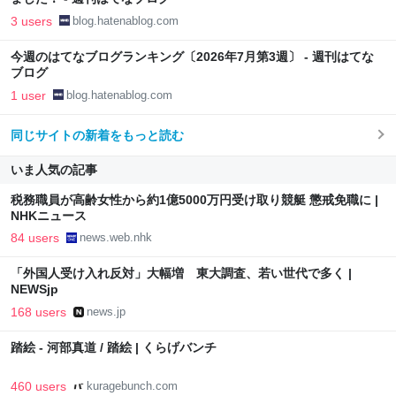
3 users
blog.hatenablog.com
今週のはてなブログランキング〔2026年7月第3週〕 - 週刊はてな
ブログ
1 user
blog.hatenablog.com
同じサイトの新着をもっと読む
いま人気の記事
税務職員が高齢女性から約1億5000万円受け取り競艇 懲戒免職に |
NHKニュース
84 users
news.web.nhk
「外国人受け入れ反対」大幅増 東大調査、若い世代で多く |
NEWSjp
168 users
news.jp
踏絵 - 河部真道 / 踏絵 | くらげバンチ
460 users
kuragebunch.com