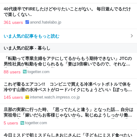
40代後半でFIREしたけどやりたいことがない。 毎日遊んでるだけ
で楽しくない..
361 users
anond.hatelabo.jp
いま人気の記事をもっと読む
いま人気の記事 - 暮らし
「転勤って専業主婦をアテにしてるからもう期待できない」JTCの
男性社員が転勤を命じられるも「妻は3倍稼いでるので、それなら
辞める」と言ったら、転勤がなくなった
88 users
togetter.com
これぞ着るエアコン!! コンビニで買える冷凍ペットボトルで体を
冷やす山善の水冷ベストがロードバイクにちょうどいい【ぼっち・
ざ・ろーど！その14】【空いた時間でなにしてる？】
145 users
internet.watch.impress.co.jp
旦那の実家に行った時、「思ってたんと違う」となった話… 自分は
実祖母に「嫁いだらお客様じゃないから。恥じぬようしっかり働
け」と言われていたので、嫁ぎ先で嫌われたら終わりと思い、張り
5 users
togetter.com
切っていた
今日ミスドで初ミスドらしきおじさんに「子どもにミスド食べたい