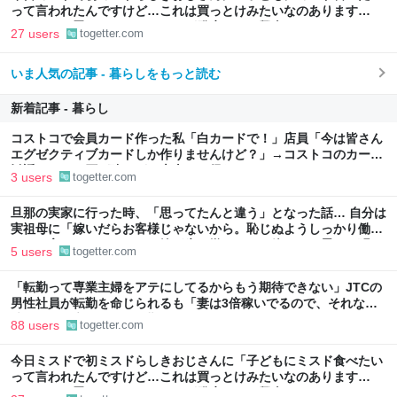
って言われたんですけど…これは買っとけみたいなのあります
か…？」と尋ねられるイベントが発生して、興奮した
27 users
togetter.com
いま人気の記事 - 暮らしをもっと読む
新着記事 - 暮らし
コストコで会員カード作った私「白カードで！」店員「今は皆さん
エグゼクティブカードしか作りませんけど？」→コストコのカード
勧誘はやたら圧が強いが、本当にお得なの？
3 users
togetter.com
旦那の実家に行った時、「思ってたんと違う」となった話… 自分は
実祖母に「嫁いだらお客様じゃないから。恥じぬようしっかり働
け」と言われていたので、嫁ぎ先で嫌われたら終わりと思い、張り
5 users
togetter.com
切っていた
「転勤って専業主婦をアテにしてるからもう期待できない」JTCの
男性社員が転勤を命じられるも「妻は3倍稼いでるので、それなら
辞める」と言ったら、転勤がなくなった
88 users
togetter.com
今日ミスドで初ミスドらしきおじさんに「子どもにミスド食べたい
って言われたんですけど…これは買っとけみたいなのあります
か…？」と尋ねられるイベントが発生して、興奮した