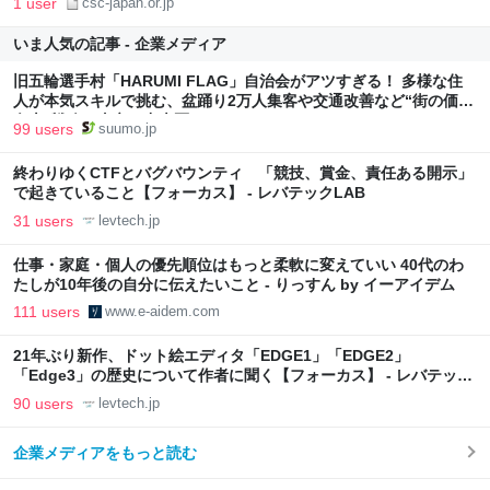
1 user
csc-japan.or.jp
いま人気の記事 - 企業メディア
旧五輪選手村「HARUMI FLAG」自治会がアツすぎる！ 多様な住
人が本気スキルで挑む、盆踊り2万人集客や交通改善など“街の価値
向上”戦略 東京・中央区
99 users
suumo.jp
終わりゆくCTFとバグバウンティ 「競技、賞金、責任ある開示」
で起きていること【フォーカス】 - レバテックLAB
31 users
levtech.jp
仕事・家庭・個人の優先順位はもっと柔軟に変えていい 40代のわ
たしが10年後の自分に伝えたいこと - りっすん by イーアイデム
111 users
www.e-aidem.com
21年ぶり新作、ドット絵エディタ「EDGE1」「EDGE2」
「Edge3」の歴史について作者に聞く【フォーカス】 - レバテック
LAB
90 users
levtech.jp
企業メディアをもっと読む