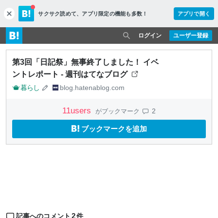
サクサク読めて、
アプリ限定の機能も多数！
アプリで開く
c
l
o
ログイン
ユーザー登録
s
e
第3回「日記祭」無事終了しました！ イベ
ントレポート - 週刊はてなブログ
暮らし
blog.hatenablog.com
11
users
2
がブックマーク
ブックマークを追加
2
記事へのコメント
件