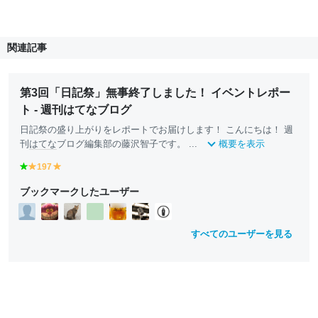
関連記事
第3回「日記祭」無事終了しました！ イベントレポー
ト - 週刊はてなブログ
日記祭の盛り上がりをレポートでお届けします！ こんにちは！ 週
刊
はてな
ブログ編集部の藤沢智子です。 ...
概要を表示
g
197
y
y
r
e
e
ブックマークしたユーザー
e
ll
ll
e
o
o
n
w
w
すべてのユーザーを見る