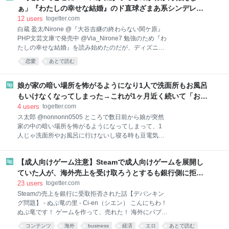
2026-08-05 18:00:44 電ファミニコゲーマー
ぁ」『わたしの幸せな結婚』のド直球ざまあ系シンデレラ
@denfaminicogame 開発者への独占取材、制作秘話、
ストーリーが若者にヒットしているという事実に考え込む
12
users
togetter.com
業界分析など「他では読めない」記事を配信。ゲーム
白蔵 盈太/Nirone @『大谷吉継の終わらない関ケ原』
の魅力を、作り手の想いとともにお伝えします。時に
PHP文芸文庫で発売中 @Via_Nirone7 勉強のため『わ
マニアック、時にポップに。すべてのゲームファンに
たしの幸せな結婚』を読み始めたのだが、ディズニー
向けて情報をお届けします。
ですらプリンセスが王子様を頼らなくなったこの令和
news.denfaminicogamer.jp
恋愛
あとで読む
に、このド直球ざまあ系シンデレラストーリーが若者
にヒットしているという事実に「小説ってどこにニー
ズが転がってるのかわかんねえなぁ」と、ずっと考え
娘が家の暗い場所を怖がるようになり1人で洗面所もお風呂
込んでる。 継母と義妹に 2026-08-03 20:43:46 白蔵
もいけなくなってしまった→これが1ヶ月近く続いて「お化
盈太/Nirone @『大谷吉継の終わらない関ケ原』PHP
けじゃない！知らない人がいたの！」と言われて話が変わ
4
users
togetter.com
文芸文庫で発売中 @Via_Nirone7 虐められ倒して育っ
ってきた
ス太郎 @nonnonn0505 ところで数日前から娘が突然
た何の才能もないヒロイン（実は死んだ母から受け継
家の中の暗い場所を怖がるようになってしまって、1
いだ異能力を秘めてるっぽいのだが、まだ発現してな
人じゃ洗面所やお風呂に行けないし寝る時も豆電気つ
いだけ）が、これまでに何人も縁談を断ってきた冷酷
けないと寝られなくなってしまったんだけど何？何か
で気難しい（と思われてるだけで実は優しい）名家の
いるの⁇理由も教えてくれないんだけど何⁇聞き
御曹司の元に捨てられるように縁談に出されたが、超
【成人向けゲーム注意】Steamで成人向けゲームを展開し
た……いや聞きたくないやめて⁇⁇ 2026-07-12
絶イケ
02:06:58 ス太郎 @nonnonn0505 これいまだに続いて
ていた人が、海外売上を受け取ろうとするも銀行側に拒否
て、こないだ誰もいない私の部屋の豆電気がついてた
される→発生している売上から税金だけ取られる事態に
23
users
togetter.com
という理由で大泣きしたので「お化けはうちにはこな
Steamの売上を銀行に受取拒否された話【デバンキン
いよ。ママの死んだお父さんめちゃめちゃ怖かったか
グ問題】 - ぬぷ竜の里 - Ci-en（シエン） こんにちわ！
らお化けが来たら全部殺してくれるよ」と宥めたら
ぬぷ竜です！ ゲームを作って、売れた！ 海外にパブリ
「お化けじゃない！…知らない人がいたの！！」と叫
ッシャーを通して、Steamで売れた！ パブリッシャー
コンテンツ
海外
business
経済
エロ
あとで読む
ばれて、話が変わってきた x.com/nonnonn0505/st…