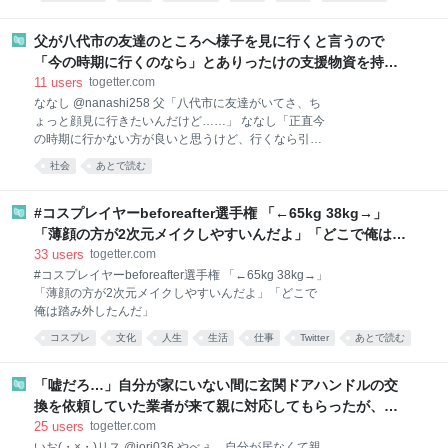
さんからこちらに送金したらしいぞ～ 銀行が受け取っ
2026-08-05 13:41:24
てくれない！ 久しぶりにこの問… 3 users ci-en
⚡Game*Spark⚡ @gamespark 数十万本ヒット成人向
父が八代市の友達のところへ様子を見に行くと言うので
け『ヤリステメスブター』開発者、Steamからの売上
「今の時期に行くのなら」とありったけの支援物資を持た
を銀行に受け取り拒否されたことを明かす。今も続く
せたところ、梨を大量にもらって帰ってきた
11
users
togetter.com
「銀行による成人向けコンテンツの規制」
ななし @nanashi258 父「八代市に友達がいてさ、ち
gamespark.jp/article/2026/0… 入金拒否をされたとし
ょっと顔見に行きたいんだけど……」 ななし「正直今
ても売上金額自体には納税の義務があり、お金が入っ
の時期に行かない方が良いと思うけど、行くなら引か
てこない状態で税金を支払う必要が
れない程度にありったけ物資持ってけ。水とお茶6箱
pic.x.com/PC1ACtkyfI 2026-08-05 13:16:03
社会
あとで読む
と、カップラーメン、カレー、ご飯、お菓子、ウェッ
トティッシュだ」ｼｭﾊﾞﾊﾞ 梨を大量にもらって帰ってき
た 2026-08-04 20:42:53 ななし @nanashi258 ﾋｴｴたく
#コスプレイヤーbeforeafter選手権 「←65kg 38kg→」
さん反応をいただいてしまい初のインプレゾンビまで
「薄顔の方が2次元メイクしやすいんだよ」「どこで俺は踏
🙇 「事前に必要な物を聞いた方がいい」と言ったので
み外したんだ」
33
users
togetter.com
すが「そんな失礼なことは出来ない！」という高齢者
#コスプレイヤーbeforeafter選手権 「←65kg 38kg→」
謎マナーが発動してヒアリング出来ず、とりあえず大
「薄顔の方が2次元メイクしやすいんだよ」「どこで
量にあっても困らない物を持たせました 行ってみれば
俺は踏み外したんだ」
井戸完備のお宅だったそう🤗 2026-08-05 18:29:19
コスプレ
文化
人生
生活
仕事
Twitter
あとで読む
「嘘だろ…」自分が家にいない間に玄関ドアハンドルの交
換を依頼していた業者が来て親に対応してもらったが、子
供の工作みたいな作業で11万円… 消費者ホットラインに電
25
users
togetter.com
いお(・×・)リス @iori036 やべぇ 自分が居なくて親