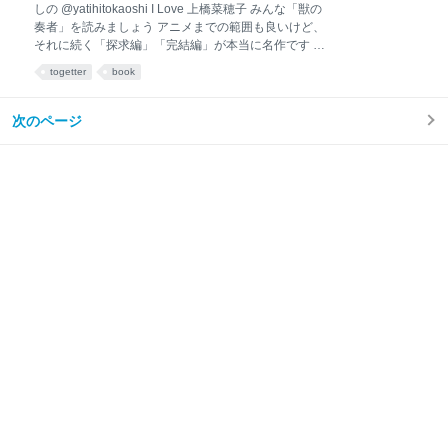
しの @yatihitokaoshi I Love 上橋菜穂子 みんな「獣の
奏者」を読みましょう アニメまでの範囲も良いけど、
それに続く「探求編」「完結編」が本当に名作です と
ても胸が苦しくなります 原作小説勢におかれまして
togetter
book
は、アニメ版の主題歌である「雫」をぜひ聞いてくだ
さい あまりにも「獣の奏者」の歌だから 2026-08-04
22:39:07 しの @yatihitokaoshi 獣の奏者は良いですよ
次のページ
すごくざっくり言うと、獣医師の物語です ただし対象
は犬のようなペットではなく、軍用として使役されて
いる「闘蛇(とうだ)」という架空の生き物 獣医師たち
はただの獣医師ではなく、同時に兵器の管理人でもあ
るわけです 主人公エリンは闘蛇を育てる村に生まれ、
x.com/yatihitokaoshi… 2026-08-04 23:18:42 しの
@yatihitokaoshi 優秀な獣医師であ