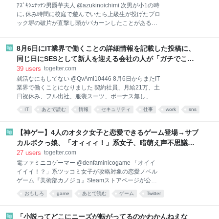
「投げた子って？」と聞いた
ｱｽﾞｷｼｭﾃｯﾃﾝ男爵芋夫人 @azukinoichimi 次男が小1の時
に､休み時間に校庭で遊んでいたら上級生が投げたブロ
ック塀の破片が直撃し頭がパカーンしたことがある。
学校から電話を受け､慌てて病院に行く身支度をしなが
ら電話の最後に焦りや怒りの感情を必死に押し堪えて
8月6日にIT業界で働くことの詳細情報を記載した投稿に、
私は聞いた… x.com/okugaikoukok/s… 2026-08-05
07:33:47 ハト @okugaikoukok 【お願い】 私事で恐縮
同じ日にSESとして新人を迎える会社の人が「ガチでこの
ですが、皆さんが知ってる「怖い話」を教えてくださ
人来る説あるんだけど」とコメント→入社前から身バレの
39
users
togetter.com
い。思わずゾッとした話や怪談、なんでもお待ちして
可能性が…
就活なにもしてない @QvAmi10446 8月6日からまたIT
います。 身長2m以上ある白い女が窓からヌーって入
業界で働くことになりました 契約社員、月給21万、土
ってきたことある 2026-07-24 18:13:58
日祝休み、フル出社、服装スーツ、ボーナス無し、最
寄り銀座線、コーヒー飲み放題、交通費全額支給 仕事
IT
あとで読む
情報
セキュリティ
仕事
work
sns
内容は運用保守というもので、リースしてるPCが故障
togetter
人生
したら新しいものと交換、PCキッティング、手順書作
成 この契約内容でした 2026-07-28 11:43:02 就活なに
【神ゲー】4人のオタク女子と恋愛できるゲーム登場→サブ
もしてない @QvAmi10446 明日からITの仕事が始まり
カルボクっ娘、「オィィィ！」系女子、暗萌え声不思議ち
ます めちゃくちゃ緊張するけど怒られないように頑張
ゃん、暗黒微笑夢女子…「直視できない」
27
users
togetter.com
る だけど月給21万の仕事じゃ一生働いてもタワーマン
電ファミニコゲーマー @denfaminicogame 「オイイ
ションに住めないし、底辺で辛い人生をずっと歩むの
イイイ！？」系ツッコミ女子が攻略対象の恋愛ノベル
は本当に嫌です お金持ちにどうしてもなりたいんです
ゲーム『美術部カノジョ』Steamストアページが公開
人生ガチで変えるために20時から明日の作戦会議＆FX
news.denfaminicogamer.jp/news/2608052a ボクっ娘
配信します 2026-08-05 16:13:58
おもしろ
game
あとで読む
ゲーム
Twitter
サブカル女子や、萌え声不思議ちゃん女子と“痛かわい
い”青春を謳歌。恋多き暗黒微笑の夢女子は、主人公が
眼中にないため攻略対象外 pic.x.com/XmzCFj0C2s
「小説ってどこにニーズが転がってるのかわかんねえな