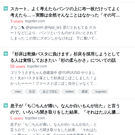
ことですので、八代のご自宅に近いところで二次避難
的に使っていただき、疲れを回復していただくことに
スカート、よく考えたらパンツの上に布一枚だけってよく
貢献してくれそうです。早期の宿泊受け入れ開始をお
考えたら…→実際は全然そんなことはなかった「その可能
願い申し上げました。 台風が接近していることから、
性にロマンを感じることができる」
3
users
togetter.com
明朝に一旦日本海側に退避するとのことですが、その
きなこ🐤 @qinacom @App_le1 逆だとおもてる スカ
後はフル回転していただきたいと思います！ 2026-08-
ートなどにより、パンツというものがエロいとされて
05 10:54:48
しまった この世にズボンしかなければ、下に履いてる
ものは別にエロくも何ともない なわけあるかい 2026-
08-05 03:19:55 りょーま @ryomamattsu03
「杉床は乾燥パスタに負けます」杉床を採用しようとして
@qinacom @App_le1 高校生とかだと、スカートの下
体操服履いてる人も多いからそんなエロないけど、逆
る人は覚悟しておきたい「杉の柔らかさ」についての話
にズボンだと確実にその下パンツなわけで、しかも割
58
users
togetter.com
とピチッとするからエロさが倍増します。(個人の感
ゴリラうさぎちゃん@建築中 @YURUUSG やりまし
想) 2026-08-05 05:13:51
た！夫がパスタを落として杉床ぼこぼこしました！よ
かったーーー！ファーストぼこぼこ自分じゃなくて！
これで第二波いつでもいけます！！！✌️いやーほっと
misc
生活
あとで読む
twitter
建築
togetter
した！ 杉床を採用しようとしている方々へ忠告です。
杉床は乾燥パスタに負けます。豆腐くらいやわやわで
す。 pic.x.com/kcC81xM17R 2026-08-05 20:00:49
息子が「ち〇ちんが痛い。なんか白いもんが出た」と言う
ので、いろいろ聞き取りをした結果、「それはたぶん膿や
な」と話した後、Googleの検索履歴を見たら「ち〇こから
5
users
togetter.com
ウニが出た」と残ってた
息子が「ち〇ちんが痛い。なんか白いもんが出た」と
言うので、いろいろ聞き取りをした結果、「それはた