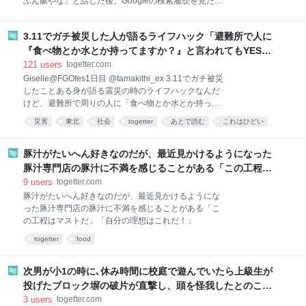
ぶん膿やな」と話した後、Googleの検索履歴を見たら
「ち〇こからウニが出た」と残ってた
3.11でガチ被災した人が語るライフハック「避難所で人に
『食べ物とか水とか持ってますか？』と言われてもYESと
答えちゃダメ」→苦い経験談が寄せられる
121
users
togetter.com
Giselle@FGOfes1日目 @tamakithi_ex 3.11でガチ被災
したことある身が語る震災の時のライフハックなんだ
けど、避難所で周りの人に「食べ物とか水とか持って
ますか？」って言われても、YESって答えちゃだめ
災害
東北
社会
togetter
あとで読む
これはひどい
よ。「避難してる皆さんのために寄付してください」
って言われるから。断れないくらい言われるから。備
蓄を人に言わない方がいい。 2026-08-05 19:21:34
豚汁がたいへん好きなのだが、最近見かけるようになった
Giselle@FGOfes1日目 @tamakithi_ex チョコのひとつ
豚汁専門店の豚汁に不満を感じることがある「この工程は
でも提供したら、子連れが無心に来る。もう無いと言
マストだ」「自分の理想はこれだ！」
9
users
togetter.com
っても「あるはずだ」と決め付けられる。頭のおかし
豚汁がたいへん好きなのだが、最近見かけるようにな
いやつに勝手にバッグを漁られる。 結果として避難所
った豚汁専門店の豚汁に不満を感じることがある「こ
にいられなくなるので、物資は提供しないのが吉。備
の工程はマストだ」「自分の理想はこれだ！」
蓄の共有は家族間だけにしようね。 2026-08-05
19:21:35 Giselle@FGOfes1日目 @tamakithi_ex
togetter
food
次男が小1の時に､休み時間に校庭で遊んでいたら上級生が
投げたブロック塀の破片が直撃し、頭を怪我したとのこと
で学校から電話→焦りや怒りの感情を必死に押し堪えて
3
users
togetter.com