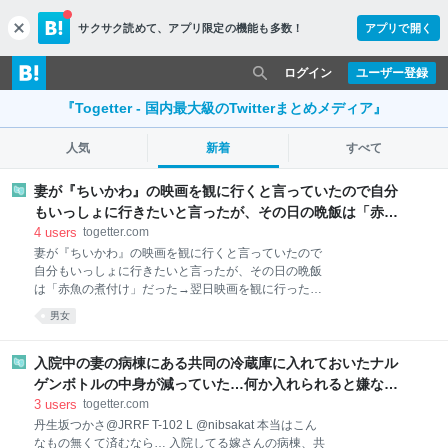
サクサク読めて、
アプリ限定の機能も多数！
アプリで開く
c
l
o
ログイン
ユーザー登録
s
e
『Togetter - 国内最大級のTwitterまとめメディア』
人気
新着
すべて
妻が『ちいかわ』の映画を観に行くと言っていたので自分
もいっしょに行きたいと言ったが、その日の晩飯は「赤魚
の煮付け」だった→翌日映画を観に行ったら、しばらく妻
4
users
togetter.com
の顔を直視できなかった
妻が『ちいかわ』の映画を観に行くと言っていたので
自分もいっしょに行きたいと言ったが、その日の晩飯
は「赤魚の煮付け」だった→翌日映画を観に行った
ら、しばらく妻の顔を直視できなかった
男女
入院中の妻の病棟にある共同の冷蔵庫に入れておいたナル
ゲンボトルの中身が減っていた…何か入れられると嫌なの
で、3Dプリンタで「鍵を開けないと蓋が回せないやつ」を
3
users
togetter.com
作った
丹生坂つかさ@JRRF T-102 L @nibsakat 本当はこん
なもの無くて済むなら… 入院してる嫁さんの病棟、共