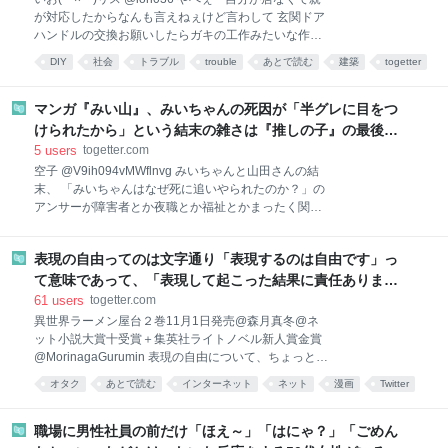
話するも「難しいです」
が対応したからなんも言えねぇけど言わして 玄関ドア
ハンドルの交換お願いしたらガキの工作みたいな作業
なんだが 古いから母材も割れるのもわかる 直しがマス
DIY
社会
トラブル
trouble
あとで読む
建築
togetter
キング 下穴あけてないだろって斜めビス クローザーも
ダメですねって言われて交換 掃除なし 計￥110800 嘘
だろ… pic.x.com/aGZzapNcQ2 2026-08-04 14:39:25
マンガ『みい山』、みいちゃんの死因が「半グレに目をつ
けられたから」という結末の雑さは『推しの子』の最後を
思い出す「ネタにはなるけど面白くはない」
5
users
togetter.com
空子 @V9ih094vMWflnvg みいちゃんと山田さんの結
末、 「みいちゃんはなぜ死に追いやられたのか？」の
アンサーが障害者とか夜職とか福祉とかまったく関係
なく、 「覚醒剤の入手ルート持ってるような半グレに
目を付けられたから」なのマジで何の社会性も無い漫
表現の自由ってのは文字通り「表現するのは自由です」っ
画だったな。 2026-08-03 18:15:25
て意味であって、「表現して起こった結果に責任ありませ
ん」じゃないんだよ
61
users
togetter.com
異世界ラーメン屋台２巻11月1日発売@森月真冬@ネ
ット小説大賞十受賞＋集英社ライトノベル新人賞金賞
@MorinagaGurumin 表現の自由について、ちょっと勘
違いしてる人多くない？ 表現の自由ってのは文字通り
オタク
あとで読む
インターネット
ネット
漫画
Twitter
「表現するのは自由です」って意味であって、「表現
アニメ
社会
して起こった結果に責任ありません」じゃないんだ
よ。 みい山で作者の過去の発言が叩かれたり編集の話
職場に男性社員の前だけ「ほえ～」「はにゃ？」「ごめん
が切り取られたりしてるのは、まさしく表現の自由の