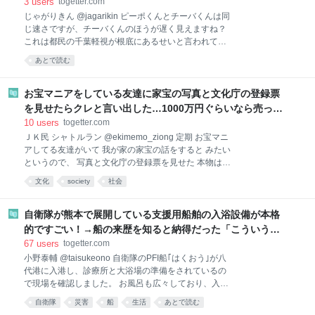
が続出する
3
users
togetter.com
かう『僕の恋が腐る前に』隔週連載 comic-
じゃがりきん @jagarikin ピーポくんとチーバくんは同
days.com/episode/122074…｜完結『服を着るならこ
じ速さですが、チーバくんのほうが遅く見えますね？
んなふうに』全18巻｜仕事(lit.link/shimanoyae)｜
これは都民の千葉軽視が根底にあるせいと言われてい
shimanoyae@gmail.com
ます pic.x.com/0xlbtFZtt8 2026-08-03 04:37:53
あとで読む
お宝マニアをしている友達に家宝の写真と文化庁の登録票
を見せたらクレと言い出した…1000万円ぐらいなら売って
もいいと思ったが、タダでクレと言うので断ったら激怒さ
10
users
togetter.com
れた話
ＪＫ民 シャトルラン @ekimemo_ziong 定期 お宝マニ
アしてる友達がいて 我が家の家宝の話をすると みたい
というので、 写真と文化庁の登録票を見せた 本物は博
物館で展示中 そしたらクレと言い出した 一億二億はし
文化
society
社会
て普通の人は買えないので、1000万円ぐらいなら売っ
てもいいかなと思った その人はタダでクレというので
断ったらその人激怒 2026-08-05 11:54:13 ＪＫ民 シャ
自衛隊が熊本で展開している支援用船舶の入浴設備が本格
トルラン @ekimemo_ziong そのときカチンときたの
的ですごい！→船の来歴を知ると納得だった「こういう活
が3つ ①この様なお宝を君みたいな身分の低い人間が
用の仕方はいいね」
67
users
togetter.com
持っていいものではないと ②俺がこんなに欲しいと頭
小野泰輔 @taisukeono 自衛隊のPFI船｢はくおう｣が八
下げてるのになんでくれないのかと逆ギレ ③その人の
代港に入港し、診療所と大浴場の準備をされているの
SNSに他の人が、誠心誠意伝えればわかってもらえま
で現場を確認しました。 お風呂も広々しており、入浴
すよと擁護の書き込み 2026-08-05 12:00:35
後もゆっくりしていただけますし、キッズルームも備
自衛隊
災害
船
生活
あとで読む
えています！ 今後、300室の宿泊受け入れも行うとの