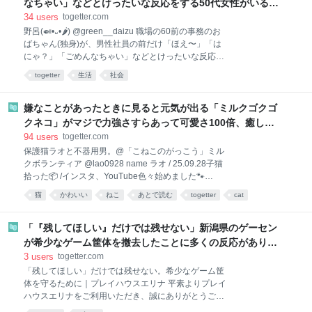
なちゃい」などとけったいな反応をする50代女性がいるの
結果なの。 2026-08-04 11:05:47 異世界ラーメン屋台
で、裏で「カードキャプターババア」と呼んでいる→「う
34
users
togetter.com
２巻11月1日発売@森月真冬@ネット小説大賞十受賞
ちの職場にもいます」「仕事ができるならそれでいいでは
野呂(🍛•᎑•🌶) @green__daizu 職場の60前の事務のお
＋集英社ライトノベル新人賞金賞 @MorinagaGurumin
ばちゃん(独身)が、男性社員の前だけ「ほえ〜」「は
ないか」
人は何を言うのも描くのも自由だけど、それを見て不
にゃ？」「ごめんなちゃい」などとけったいな反応し
快に思ったり攻撃される可能性も受け入れなきゃいけ
てるので裏でカードキャプターババアと呼んでいる。
ない。 編集部の「落ちていく才能」はその最たるもの
togetter
生活
社会
汝のあるべき姿に戻って欲しい。 2026-08-04
で、そういう事を言うのは自由だけど、不愉快に思わ
08:28:47 カードキャプターさくら（公式）
れたり倫理観が
@ccsakura_info 🌸HAPPY BIRTHDAY さくらちゃん🌸
嫌なことがあったときに見ると元気が出る「ミルクゴクゴ
今日４月１日はさくらちゃんのお誕生日です！🎂 ぜひ
クネコ」がマジで力強さすらあって可愛さ100倍、癒しの
さくらちゃんをお祝いしてくださいね✨ みなさまから
権化だこれ
94
users
togetter.com
のお祝いコメントもお待ちしております🎉 #ccsakura
保護猫ラオと不器用男。@「こねこのがっこう」ミル
#カードキャプターさくら #木之本桜
クボランティア @lao0928 name ラオ / 25.09.28子猫
pic.x.com/mYl9aBPnXB 2025-04-01 00:00:04
拾った📦 /インスタ、YouTube色々始めました🐾
/TikTokにて22:30〜 基本毎日Live配信中🎧 / できる範
猫
かわいい
ねこ
あとで読む
togetter
cat
囲でネッコ様を救う活動やってます / 噂のチュパチュ
パネッコ / お仕事の依頼は下のリンクからどうぞ🔗
lit.link/92f1dab5-2266-…
「『残してほしい』だけでは残せない」新潟県のゲーセン
が希少なゲーム筐体を撤去したことに多くの反応があり、
戻すことにしたが、稼働させ続ける大変さも伝える
3
users
togetter.com
「残してほしい」だけでは残せない。希少なゲーム筐
体を守るために｜プレイハウスエリナ 平素よりプレイ
ハウスエリナをご利用いただき、誠にありがとうござ
います。 先日、Xに投稿した「beatmania mini」に関