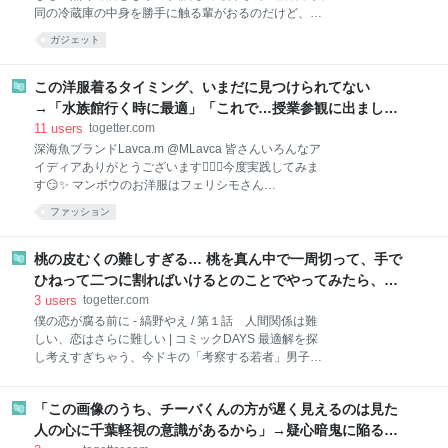
同の冷蔵庫の中身を勝手に触る輩がおるのだけど、ナ
ルゲンボトルの中身が減っている事案が起きたらし
ガジェット
い。水に何か入れられても嫌なので3Dプリンタで
『鍵を開けないと蓋が回せないやつ』を作ったぞ…
pic.x.com/qFqrKaqQtu 2026-08-05 18:47:07
この洋服着るタイミング、いまだに見つけられてない
→「水族館行く時に最適」「これで…授業参観に出まし
た」
11
users
togetter.com
深海魚ブランドLavca.m @MLavca 皆さんいろんなア
イディアありがとうございます🙇‍♀️✨今度実践してみま
す😏✨ マンボウのお洋服はフェリシモさん
@youmore_tw の商品ですが、私も深海魚デザイン限
ファッション
定のアパレルブランドをやっています！よかったら見
ていってください🥹✨フォローもしてくれたら嬉しい
です！ pic.x.com/yFeNqlNFw0 2026-08-04 21:09:46
桃の皮むくの難しすぎる… 桃を真ん中で一周切って、手で
ひねって二つに割ればいけるとのことでやってみたら、
「あっ、これダメだ」となった→数々のアドバイスが寄せ
3
users
togetter.com
られる
僕の恋が腐る前に - 縞野やえ / 第１話 人間関係は難
しい、恋はさらに難しい | コミックDAYS 最適解を探
し考えすぎちゃう、今ドキの「考察する若者」男子の
草加くん。職場での人間関係や友達とのトークのうま
い返しも悩みがち。勇気がなくて宙ぶらりんにしてし
「この画像のうち、チーバくんの方が遅く見えるのは見た
まっている恋心の最適アンサーはAIに聞いても… 2
users コミックDAYS 縞野やえ/『僕の恋が腐る前に』
人の心に千葉軽視の意識があるから」→疑心暗鬼に陥る人
@shimano_yae 不慣れでも果物料理と片思いに立ち向