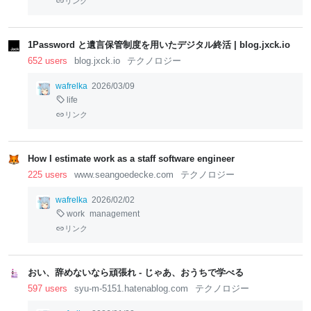
リンク
1Password と遺言保管制度を用いたデジタル終活 | blog.jxck.io
652 users
blog.jxck.io
テクノロジー
wafrelka
2026/03/09
life
リンク
How I estimate work as a staff software engineer
225 users
www.seangoedecke.com
テクノロジー
wafrelka
2026/02/02
work
management
リンク
おい、辞めないなら頑張れ - じゃあ、おうちで学べる
597 users
syu-m-5151.hatenablog.com
テクノロジー