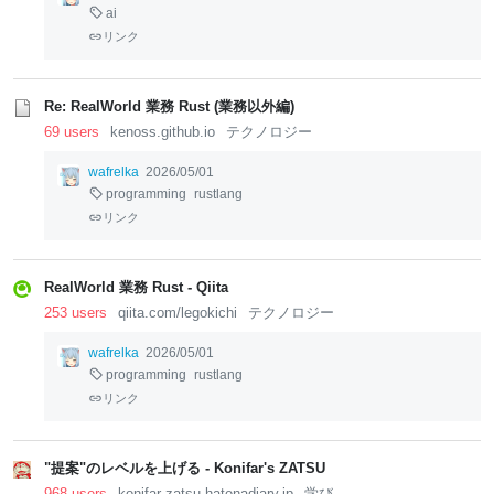
ai
リンク
Re: RealWorld 業務 Rust (業務以外編)
69 users
kenoss.github.io
テクノロジー
wafrelka
2026/05/01
programming
rustlang
リンク
RealWorld 業務 Rust - Qiita
253 users
qiita.com/legokichi
テクノロジー
wafrelka
2026/05/01
programming
rustlang
リンク
"提案"のレベルを上げる - Konifar's ZATSU
968 users
konifar-zatsu.hatenadiary.jp
学び