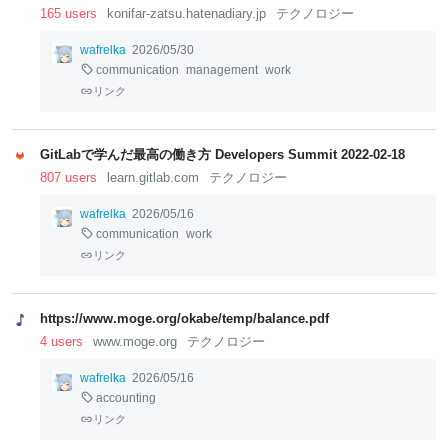
165 users
konifar-zatsu.hatenadiary.jp
テクノロジー
wafrelka
2026/05/30
communication
management
work
リンク
GitLabで学んだ最高の働き方 Developers Summit 2022-02-18
807 users
learn.gitlab.com
テクノロジー
wafrelka
2026/05/16
communication
work
リンク
https://www.moge.org/okabe/temp/balance.pdf
4 users
www.moge.org
テクノロジー
wafrelka
2026/05/16
accounting
リンク