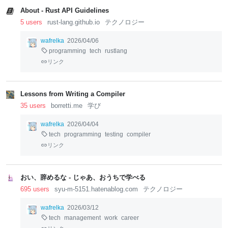
About - Rust API Guidelines
5 users
rust-lang.github.io
テクノロジー
wafrelka
2026/04/06
programming
tech
rustlang
リンク
Lessons from Writing a Compiler
35 users
borretti.me
学び
wafrelka
2026/04/04
tech
programming
testing
compiler
リンク
おい、辞めるな - じゃあ、おうちで学べる
695 users
syu-m-5151.hatenablog.com
テクノロジー
wafrelka
2026/03/12
tech
management
work
career