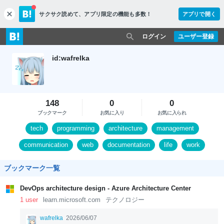
サクサク読めて、
アプリ限定の機能も多数！
アプリで開く
c
l
o
ログイン
ユーザー登録
s
e
id:wafrelka
148
0
0
ブックマーク
お気に入り
お気に入られ
tech
programming
architecture
management
communication
web
documentation
life
work
distributed-system
ブックマーク一覧
DevOps architecture design - Azure Architecture Center
1 user
learn.microsoft.com
テクノロジー
wafrelka
2026/06/07