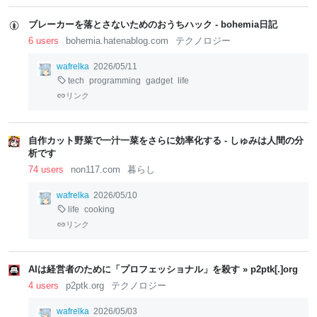
ブレーカーを落とさないためのおうちハック - bohemia日記
6 users
bohemia.hatenablog.com
テクノロジー
wafrelka
2026/05/11
tech
programming
gadget
life
リンク
自作カット野菜で一汁一菜をさらに効率化する - しゅみは人間の分
析です
74 users
non117.com
暮らし
wafrelka
2026/05/10
life
cooking
リンク
AIは経営者のために「プロフェッショナル」を殺す » p2ptk[.]org
4 users
p2ptk.org
テクノロジー
wafrelka
2026/05/03