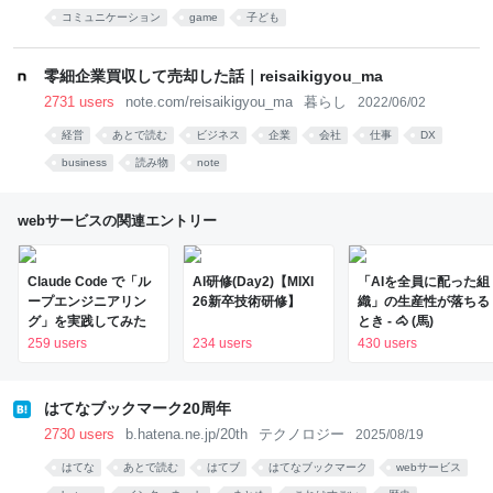
コミュニケーション
game
子ども
零細企業買収して売却した話｜reisaikigyou_ma
2731 users
note.com/reisaikigyou_ma
暮らし
2022/06/02
経営
あとで読む
ビジネス
企業
会社
仕事
DX
business
読み物
note
webサービスの関連エントリー
Claude Code で「ル
AI研修(Day2)【MIXI
「AIを全員に配った組
ープエンジニアリン
26新卒技術研修】
織」の生産性が落ちる
グ」を実践してみた
とき - 🐴 (馬)
259 users
234 users
430 users
はてなブックマーク20周年
2730 users
b.hatena.ne.jp/20th
テクノロジー
2025/08/19
はてな
あとで読む
はてブ
はてなブックマーク
webサービス