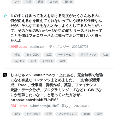
DIY
生活
通販
まとめ
買い物
世の中には困ってる人を助ける制度がたくさんあるのに
何が使えるかを教えてくれないっていう理不尽仕様なん
だが、そんな世界をなんとかしようとしてる人たちがい
て、そのためのWebページがこの前リリースされたって
ことを僕はフォロワーさんに知っておいて欲しいと思っ
たんよ
2649 users
posfie.com
テクノロジー
2022/07/05
福祉
あとで読む
生活
webサービス
ライフハック
社会
togetter
行政
お役立ち
制度
じゅじゅ on Twitter: "ネット上にある、完全無料で勉強
になる有益なコンテンツまとめました。 （お金/資産形
成、Excel、仕事術、資料作成、英語、ファイナンス、
統計・データ分析、プログラミング、ITなど） GWでな
にか勉強したいな～、と思っていた方はぜ…
https://t.co/wHbkKFUnFM"
2641 users
twitter.com/jujulife7
暮らし
2022/04/30
勉強
あとで読む
学習
プログラミング
excel
統計