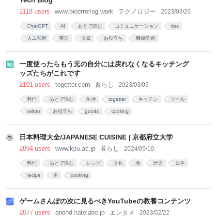
Tech Blog
2118 users
www.bioerrorlog.work
テクノロジー
2023/03/26
ChatGPT
AI
あとで読む
コミュニケーション
tips
人工知能
英語
文章
お役立ち
機械学習
一度使ったらもう元の自分には戻れなくなるキッチング
ッズたちがこれです
2101 users
togetter.com
暮らし
2023/03/09
料理
あとで読む
生活
togetter
キッチン
ツール
twitter
お役立ち
goods
cooking
日本料理大全/JAPANESE CUISINE | 京都府立大学
2094 users
www.kpu.ac.jp
暮らし
2024/09/10
料理
あとで読む
レシピ
文化
食
歴史
日本
recipe
本
cooking
ゲームさんぽの次に見るべきYouTubeの教養コンテンツ
2077 users
anond.hatelabo.jp
エンタメ
2023/02/22