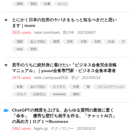
資料
英語
仕事
ネット
とにかく日本の住所のヤバさをもっと知るべきだと思い
ます｜inuro
2615 users
note.com/inuro
世の中
2023/06/07
地図
あとで読む
地理
日本
行政
住所
社会
IT
map
技術
若手のうちに絶対身に着けたい「ビジネス会食完全攻略
マニュアル」｜yuuu/会食専門家・ビジネス会食本著者
2474 users
note.com/yuuu0316
学び
2023/05/14
会食
あとで読む
ビジネス
仕事
食
コミュニケーション
グルメ
お役立ち
business
接待
ChatGPTの精度を上げる、あらゆる質問の最後に置く
「命令」 優秀な壁打ち相手を作る、「チャットAI力」
の高め方 | ログミーBusiness
2462 users
logmi.jp
テクノロジー
2023/03/15