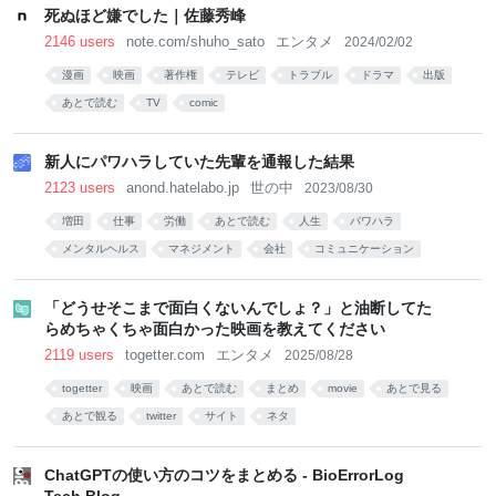
死ぬほど嫌でした｜佐藤秀峰
2146 users
note.com/shuho_sato
エンタメ
2024/02/02
漫画
映画
著作権
テレビ
トラブル
ドラマ
出版
あとで読む
TV
comic
新人にパワハラしていた先輩を通報した結果
2123 users
anond.hatelabo.jp
世の中
2023/08/30
増田
仕事
労働
あとで読む
人生
パワハラ
メンタルヘルス
マネジメント
会社
コミュニケーション
「どうせそこまで面白くないんでしょ？」と油断してた
らめちゃくちゃ面白かった映画を教えてください
2119 users
togetter.com
エンタメ
2025/08/28
togetter
映画
あとで読む
まとめ
movie
あとで見る
あとで観る
twitter
サイト
ネタ
ChatGPTの使い方のコツをまとめる - BioErrorLog