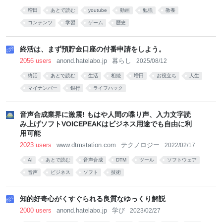
増田
あとで読む
youtube
動画
勉強
教養
コンテンツ
学習
ゲーム
歴史
終活は、まず預貯金口座の付番申請をしよう。
2056 users
anond.hatelabo.jp
暮らし
2025/08/12
終活
あとで読む
生活
相続
増田
お役立ち
人生
マイナンバー
銀行
ライフハック
音声合成業界に激震! もはや人間の喋り声、入力文字読
み上げソフトVOICEPEAKはビジネス用途でも自由に利
用可能
2023 users
www.dtmstation.com
テクノロジー
2022/02/17
AI
あとで読む
音声合成
DTM
ツール
ソフトウェア
音声
ビジネス
ソフト
技術
知的好奇心がくすぐられる良質なゆっくり解説
2000 users
anond.hatelabo.jp
学び
2023/02/27