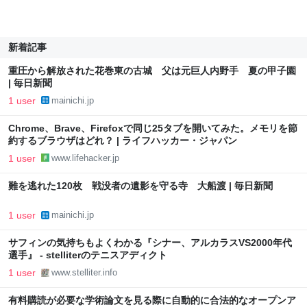
新着記事
重圧から解放された花巻東の古城 父は元巨人内野手 夏の甲子園
| 毎日新聞
1 user
mainichi.jp
Chrome、Brave、Firefoxで同じ25タブを開いてみた。メモリを節
約するブラウザはどれ？ | ライフハッカー・ジャパン
1 user
www.lifehacker.jp
難を逃れた120枚 戦没者の遺影を守る寺 大船渡 | 毎日新聞
1 user
mainichi.jp
サフィンの気持ちもよくわかる『シナー、アルカラスVS2000年代
選手』 - stelliterのテニスアディクト
1 user
www.stelliter.info
有料購読が必要な学術論文を見る際に自動的に合法的なオープンア