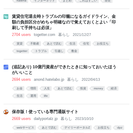
hatena
インターネット
まとめ
これはすごい
歴史
賃貸住宅退去時トラブルの印籠になるガイドライン、金
額の負担区分がめちゃ明確なので覚えておくとよい「印
刷して手持ちは必須」
2704 users
togetter.com
暮らし
2021/12/27
賃貸
不動産
あとで読む
生活
住宅
お役立ち
togetter
トラブル
引越し
敷金
(追記あり) 10億円資産ができたときに知っておいたほう
がいいこと
2694 users
anond.hatelabo.jp
暮らし
2022/04/13
お金
増田
人生
あとで読む
投資
money
経済
生活
運用
life
保存版！使っている専門通販サイト
2669 users
dailyportalz.jp
暮らし
2023/10/10
webサービス
あとで読む
デイリーポータルZ
お役立ち
dpz