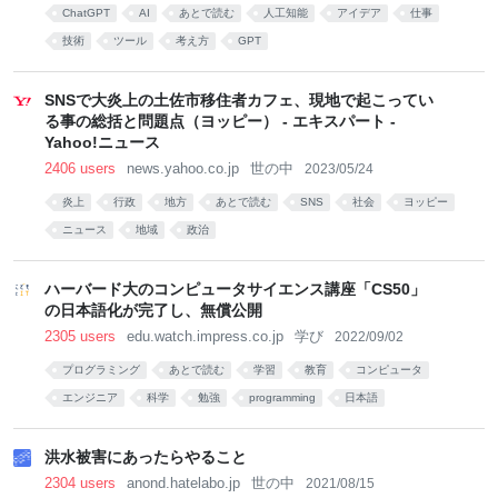
ChatGPT
AI
あとで読む
人工知能
アイデア
仕事
技術
ツール
考え方
GPT
SNSで大炎上の土佐市移住者カフェ、現地で起こってい
る事の総括と問題点（ヨッピー） - エキスパート -
Yahoo!ニュース
2406 users
news.yahoo.co.jp
世の中
2023/05/24
炎上
行政
地方
あとで読む
SNS
社会
ヨッピー
ニュース
地域
政治
ハーバード大のコンピュータサイエンス講座「CS50」
の日本語化が完了し、無償公開
2305 users
edu.watch.impress.co.jp
学び
2022/09/02
プログラミング
あとで読む
学習
教育
コンピュータ
エンジニア
科学
勉強
programming
日本語
洪水被害にあったらやること
2304 users
anond.hatelabo.jp
世の中
2021/08/15