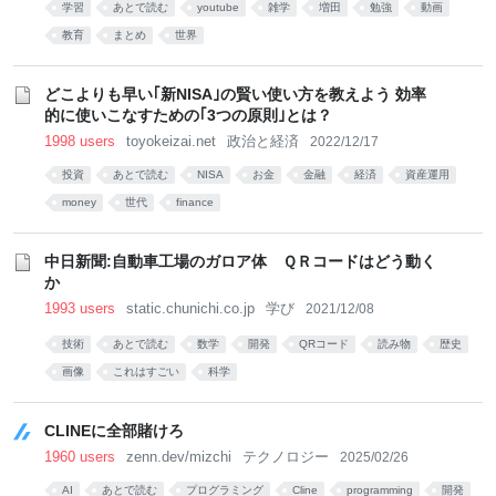
学習
あとで読む
youtube
雑学
増田
勉強
動画
教育
まとめ
世界
どこよりも早い｢新NISA｣の賢い使い方を教えよう 効率
的に使いこなすための｢3つの原則｣とは？
1998 users
toyokeizai.net
政治と経済
2022/12/17
投資
あとで読む
NISA
お金
金融
経済
資産運用
money
世代
finance
中日新聞:自動車工場のガロア体 ＱＲコードはどう動く
か
1993 users
static.chunichi.co.jp
学び
2021/12/08
技術
あとで読む
数学
開発
QRコード
読み物
歴史
画像
これはすごい
科学
CLINEに全部賭けろ
1960 users
zenn.dev/mizchi
テクノロジー
2025/02/26
AI
あとで読む
プログラミング
Cline
programming
開発