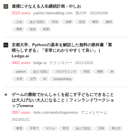
セール」で学ぶ！ - は
逮捕にそなえる人生継続計画 - やしお
てなニュース
3519 users
yashio.hatenablog.com
世の中
2022/02/08
人生
あとで読む
司法
法律
生活
事件
裁判
警察
社会
犯罪
京都大学、Pythonの基本を解説した無料の教科書「素
晴らしすぎる」「非常にわかりやすくて良い」 |
Ledge.ai
3401 users
ledge.ai
テクノロジー
2021/10/20
python
あとで読む
プログラミング
学習
無料
本
大学
入門
AI
programming
ゲームの勝敗でかんしゃくを起こす子どもにできること
は大人げない大人になること｜フィンランドワークショ
ップomena
3367 users
note.com/workshopomena
アニメとゲーム
2022/01/21
教育
子育て
ゲーム
育児
あとで読む
子供
考え方