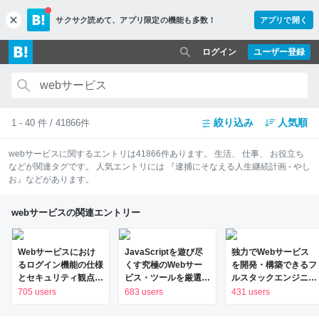
サクサク読めて、
アプリ限定の機能も多数！
アプリで開く
c
l
o
ログイン
ユーザー登録
s
e
絞り込み
人気順
1 - 40 件 / 41866件
webサービス
に関するエントリは
41866
件あります。
生活
、
仕事
、
お役立ち
などが関連タグです。 人気エントリには
『逮捕にそなえる人生継続計画 - やし
お』
などがあります。
webサービスの関連エントリー
Webサービスにおけ
JavaScriptを遊び尽
独力でWebサービス
るログイン機能の仕様
くす究極のWebサー
を開発・構築できるフ
とセキュリティ観点 -
ビス・ツールを厳選し
ルスタックエンジニア
GMO Flatt Security
て大公開！ -
へのロードマップ─幅
705 users
683 users
431 users
Blog
広いスキルを
「Udemy夏のビッグ