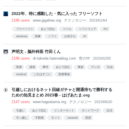
2022年、特に感動した・気に入った フリーソフト
2186 users
www.gigafree.org
テクノロジー
2023/01/04
フリーソフト
あとで読む
ツール
ソフトウェア
PC
windows
画像
ソフト
お役立ち
AI
声明文 - 脳外科医 竹田くん
2186 users
dr-takeda.hatenablog.com
世の中
2025/02/05
医療
漫画
事件
あとで読む
事故
マンガ
社会
medical
これはすごい
医療事故
引越しにおけるネット回線ガチャと開通待ちで勝利する
ための知見まとめ 2023春 - はげあたま.org
2147 users
www.hageatama.org
テクノロジー
2023/06/20
引越し
あとで読む
インターネット
ネットワーク
生活
引っ越し
不動産
ネット
network
賃貸