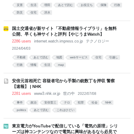
災害
生活
増田
あとで読む
お役立ち
保険
行政
防災
住宅
洪水
国土交通省が新サイト「不動産情報ライブラリ」を無料
公開、早くも神サイトと評判【やじうまWatch】
2286 users
internet.watch.impress.co.jp
テクノロジー
2024/04/03
不動産
あとで読む
地図
webサービス
住宅
引越し
行政
情報
生活
map
安倍元首相死亡 容疑者宅から手製の銃数丁を押収 警察
【速報】 | NHK
2281 users
www3.nhk.or.jp
世の中
2022/07/08
事件
政治
安倍晋三
テロ
犯罪
社会
NHK
politics
あとで読む
これはひどい
東京電力がYouTubeで配信している「電気の原理」シリ
ーズは神コンテンツなので電気に興味があるなら必見で