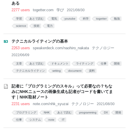
ある
2277 users
togetter.com
学び
2021/08/30
学習
あとで読む
電気
youtube
科学
togetter
勉強
science
技術
電力
テクニカルライティングの基本
2263 users
speakerdeck.com/naohiro_nakata
テクノロジー
2022/06/09
文章
あとで読む
ドキュメント
ライティング
仕事
開発
テクニカルライティン
writing
document
資料
記者に「プログラミングのスキル」って必要なの？ちな
みにNHKニュースの画像生成も記者がコードを書いてま
す｜NHK取材ノート
2231 users
note.com/nhk_syuzai
テクノロジー
2021/08/30
プログラミング
NHK
あとで読む
programming
DX
開発
仕事
システム
note
IT