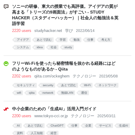
ソニーの研修、東大の授業でも高評価。アイデアの質が
高まる「トリーズの9画面法」がすごい - STUDY
HACKER（スタディーハッカー）｜社会人の勉強法＆英
語学習
2220 users
studyhacker.net
学び
2022/06/14
アイデア
あとで読む
学習
勉強
仕事
考え方
システム
idea
社会
study
フリーWi-Fiを使ったら秘密情報を抜かれる経路にはど
のようなものがあるか - Qiita
2202 users
qiita.com/ockeghem
テクノロジー
2023/05/08
セキュリティ
security
あとで読む
Wi-Fi
ネットワーク
wifi
qiita
network
無線LAN
通信
中小企業のための「生成AI」活用入門ガイド
2200 users
www.tokyo-cci.or.jp
テクノロジー
2025/03/11
AI
あとで読む
ChatGPT
仕事
企業
サービス
生成AI
資料
人工知能
経営