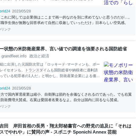
。就活時に「女（男）らしさ」を求めることは、性の多様性
的だとして、就活体験者らでつくる団体が、大学や企業など
orld24
2023/05/28
けはやめて」「多様性の尊重を」と訴える。6月1日から企業
「これに関しては企業側はここまで画一的なのを別に求めてないと思うのだが…。
などの選考活動が解禁され、就活が
本
格化する。（榎
本
哲
求職学生側が無難な回答求めて自然に収斂していっただけ」日本らしい空気感。
リンク
ー状態の米防衛産業界、言い値での調達を強要される国防総省
grandfleet.info
政治と経済
番組に出演した元国防次官は「ロッキード･マーティンも、ボー
レイセオンも、
トランス
ダイムも国防総省や納税者に過剰請
っている犯罪者の1人だ」と明かし、防衛産業企業による価格
を暴露した。 参考：Weapons contractors h
it
ting Depart
fense w
it
h inflated prices for planes, submarines, missiles 参
orld24
2023/05/28
o
rs urge Penta
go
n to investigate price
go
uging by mil
it
ary cont
一方で国内軍需産業は縮小、自衛隊は節約を余儀なくされるのであった。でも右翼
er 60 Minutes
report
ロッキード･マーティンも、ボーイング
は防衛費増大賛成。右翼は愛国者名乗るなよ。自分は国内に回るなら賛成。
オンもパトリオットシステムで国防総省と同盟国に過剰請求C
リンク
inutesに出演したシェイ･アサド氏は
吉田 岸田首相の長男・翔太郎秘書官への野党の追及に「それは
でやれや」に賛同の声 - スポニチ Sponichi Annex 芸能