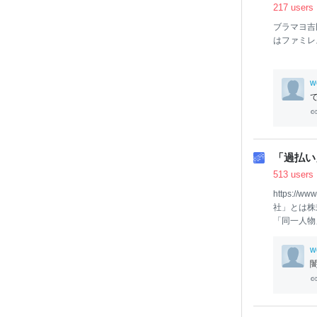
217 users
ブラマヨ吉
はファミレ
w
「過払い
513 users
https://www
社」とは株
「同一人物」と
s/-/25
じ会社、同
w
聞は今でも
掛けている
サムライう
う会社があ
「武富士Ｏ