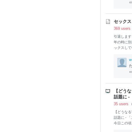
ために言語
い。まずは
きたのでは
すべての言
セックス
ているとい
369 users
かう考えで
の説の方が
引退します
年の時に別
ックスして
っても彼女
だった。 
w
についての
うと会社に
人で残業し
からのパチ
「この子を
【どうな
スカンを
食
話題に 
彼女はとん
そうだった
35 users
【どうなる
話題に -
今日この頃
信した”袖