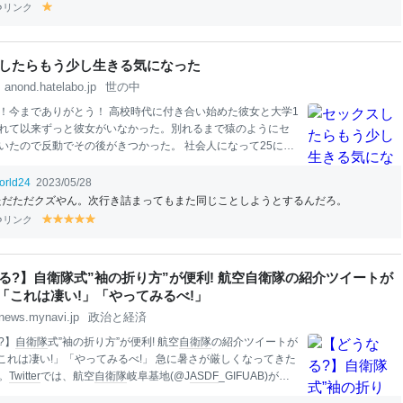
が生まれた。最初から単語、ましてや文法があった訳ではな
リンク
y
ジェスチャー
ゲーム
のようなものから言語の体系が生まれて
el
ないかというのが、『言語はこうして生まれる』の内容だ。
lo
語に共通する「普遍文法」を理解する能力が遺伝的に備わっ
w
したらもう少し生きる気になった
う、あのチョムスキーの「生成文法」理論に真っ向から刃向
anond.hatelabo.jp
世の中
、たいそう面白かった。 言語の「自然発生」を考えれば、こ
正しそうで
！今までありがとう！ 高校時代に付き合い始めた彼女と大学1
れて以来ずっと彼女がいなかった。別れるまで猿のようにセ
いたので反動でその後がきつかった。 社会人になって25にな
がおらず、毎朝晩とオナニーに耽っていたがもう我慢の限界
金曜日、
田舎
の工場で取引先の
技術
者から自分が発注した製品
orld24
2023/05/28
わけのわからない説明を聞き、新幹線で帰って来て退勤しよ
ただただクズやん。次行き詰まってもまた同じことしようとするんだろ。
戻った。自分の部署に行くと一個下の営業事務の女の子が一
リンク
y
y
y
y
y
ていたので飲みに誘った。
仕事
で嫌なことがあり、大学時代
el
el
el
el
el
ンコ狂いで借金も膨らんでどうしようも無くなっているので
lo
lo
lo
lo
lo
どっかでレイプしてから自殺しよう」と思っていた。 ジンギ
w
w
w
w
w
る?】自衛隊式”袖の折り方”が便利! 航空自衛隊の紹介ツイートが
べてから別の個室居酒屋に行ってしこたま飲ませた。しかし
- 「これは凄い!」「やってみるべ!」
でも無く酒が強く俺が先に潰れそうになった。襲うのは無理
ので身体だ
news.mynavi.jp
政治と経済
?】
自衛隊
式”袖の折り方”が便利! 航空
自衛隊
の紹介ツイートが
 「これは凄い!」「やってみるべ!」 急に暑さが厳しくなってきた
。
Twitter
では、航空
自衛隊
岐阜基地(@J
ASDF
_GIFUAB)が発
の折り方”に関するクイズが注目を集めています。 一見、普通