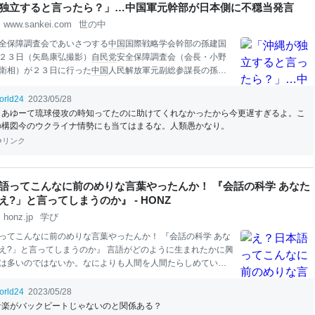
独立すると言ったら？」…中国軍元幹部が日本側に不穏当発言
じ。 経営基盤が弱い弁護士
www.sankei.com
世の中
全保障調査会であいさつする
中国
国際戦略学会幹部の孫建国
２３日（矢島康弘撮影）
自民党
安全保障調査会（会長・小野
衛相）が２３日に行った
中国
人民解放軍元副総参謀長の孫建
合で、孫氏は
台湾
問題について「米側があおっている」と主
を「狼」になぞらえて日米同盟にくさびを打とうとした一
orld24
2023/05/28
の緊張がエス
カレー
トする事態には日
本
と同様に懸念する姿
まあゆーて琉球侵攻の時知ってたのに助けてくれなかったから今更遅すぎるよ。こ
。会合でのやり取りは冒頭以外は非公開。
中国
軍元幹部は日
の構図今のウクライナ情勢にも当てはまるな。人類愚かなり。
相らに何を語ったのか。 「関係正常化に向けて歩み出す努力
リンク
真っ向から衝突する分野も喜んで意見を交わしたい」 会合冒
複数の防衛相経験者を含む防衛族議員たちに穏やかな口調で
。孫氏は原子力潜水艦艦長歴もある元海軍上将。
自衛隊
の統
語ってこんなに前のめりな言葉やったんか！ 『会話の科学 あなた
に当たる
中国
軍総参謀部（現統合参謀部）のナンバー２だっ
え?」と言ってしまうのか』 - HONZ
honz.jp
学び
ってこんなに前のめりな言葉やったんか！ 『会話の科学 あな
え?」と言ってしまうのか』 言語がどのように生まれたかに興
は多いのではないか。なによりも人間を人間たらしめている
のひとつは言語なのだから、当然のことだろう。すこし前に
た『言語はこうして生まれる：「即興する脳」とジェスチャ
orld24
2023/05/28
は、そのあたりを論じた
本
である。 周囲の人に何かを伝える
音楽がバックビートじゃないのと関係ある？