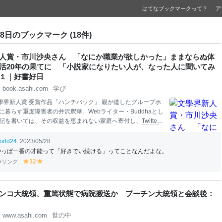
はてなブックマークって？
ア
28日のブックマーク (18件)
人賞・市川沙央さん 「なにか職業が欲しかった」ままならぬ体
活20年の果てに 「小説家になりたい人が、なった人に聞いてみ
１｜好書好日
book.asahi.com
学び
文學界新人賞 受賞作品「ハンチバック」 親が遺したグループホ
に暮らす重度障害者の井沢釈華。Webライター・Buddhaとし
記を書いては、その収益を恵まれない家庭へ寄付し、
Twitter
「普通の人間の女のように子どもを宿して中絶するのが私の
だす。ある日、ヘルパーの田中に裏垢を特定された釈華は、
orld24
2023/05/28
0万円で彼との性交によって
妊娠
する契約を結ぶ――。 療養生活
やっぱ一番の才能って「好きでい続ける」ってことなんだよな。
引きこもり 取材は市川さんが両親と暮らす自宅で行われた。
リンク
32
y
y
案内された部屋で、市川さんと目が合った瞬間、その射貫く
el
el
しに気圧された。市川さんは筋疾患先天性ミオパチーという
lo
lo
、人工呼吸器を使用しているため、発話に大変な体力を使
w
w
ンコ大統領、重篤状態で病院搬送か プーチン大統領と会談後：
もある。そのため取材も、あらかじめメールで回答をもら
み、最小限お話いただく形をとった。 目力の強さはそれが市
www.asahi.com
世の中