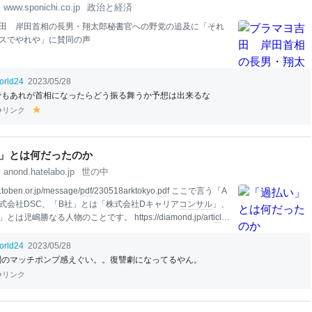
www.sponichi.co.jp
政治と経済
田 岸田首相の長男・翔太郎秘書官への野党の追及に「それ
スでやれや」に賛同の声
orld24
2023/05/28
でもあれが首相になったらどう振る舞うか予想は出来るな
リンク
y
el
lo
w
」とは何だったのか
anond.hatelabo.jp
世の中
.toben.or.jp/message/
pdf
/230518arktokyo.
pdf
ここで言う「A
式会社DSC、「B社」とは「株式会社Dキャリア
コンサル
」、
は児嶋勝なる人物のことです。 https://diamond.jp/art
icl
e
0777 ３年前の東京ミネルヴァ法律事務所の破産で裏にいたのと同
じ人物。 首都圏にいると気づきませんが、地方のラジオや新
orld24
2023/05/28
いわゆる「過払い金」の広告で溢れています。 その広告を手
闇のマッチポンプ感えぐい。。復讐劇になってるやん。
のが上記のA社＝株式会社DSCを代表とする広告代理店群。
リンク
んちゃんらとかね。名前は入れ替わりつつ、常に数社そうい
る。 それらの会社には共通点があります。 どれも中心人物が
Ｂ」なんです。 上記の「児嶋勝」氏もそうです。 事業モデル