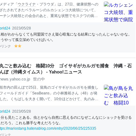
メディア「
ウクライナ
・プラウダ」は、27日、健康状態への
ざたされてきたベラルーシのルカシェンコ大統領について、
ーチン大統領との会合のあと、重篤な状態でモスクワの病院
orld24
2023/05/28
真相がわからなくても同盟国でさえ疑心暗鬼になる結果になったんじゃないかな。
そうやって孤立深めていけばいい。
リンク
y
y
el
el
lo
lo
w
w
丸ごと飲み込む 格闘10分 ゴイサギがカルガモ捕食 沖縄・石
ぼ（沖縄タイムス） - Yahoo!ニュース
news.yahoo.co.jp
世の中
垣市内の田んぼで25日、留鳥のゴイサギがカルガモを捕
食
し
フィールドガイド「SeaBeans」の小林雅裕さん（48）が発
した。くちばしを大きく開いて、10分ほどかけて、丸のみし
 【閲覧注意】「信じられない」 クモが鳥を
食
った ゴイサギは
ンチほど。カルガモは体長30センチほどに成長した若鳥だった
orld24
2023/05/28
。小林さんが野鳥観察をしていたところ、草むらから大きな
自分も見たことある。虫とかなら自然に思えるのになぜこんなにショックを受ける
えたゴイサギが田んぼに降り立った。オオヒキガエルと思い
んだろう。これも勝手な考えだろうな。
を続けると、脚が長く、羽毛があることに気付いたという。
ttps://mariostang.hatenablog.com/entry/2020/06/25/225335
しく見ると、カルガモの若鳥だった。10分くらい格闘した
リンク