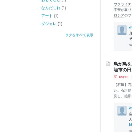
ウクライナ
なんだこれ
(1)
不安が取り
ロシア
のプ
アート
(1)
に運…
ダジャレ
(1)
w
タグをすべて表示
鳥が鳥を
垣市の田ん
31 users
【石垣】石
た。石垣島
見し、撮影
たという。
体長60セ
w
とみられる
獲物をくわ
ながら観察
h
双
眼鏡
で詳