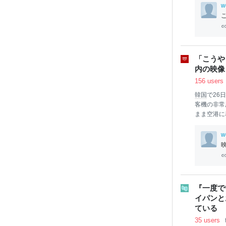
の方法とあ
w
どのような
暑くなりそ
仕事
をしま
折り方なの
用) (@J
AS
「こうや
から。続く
内の映像 
画像や動画
156 users
韓国
で26
客機の非常
まま空港に
w
『一度で
イパンと
ている
35 users