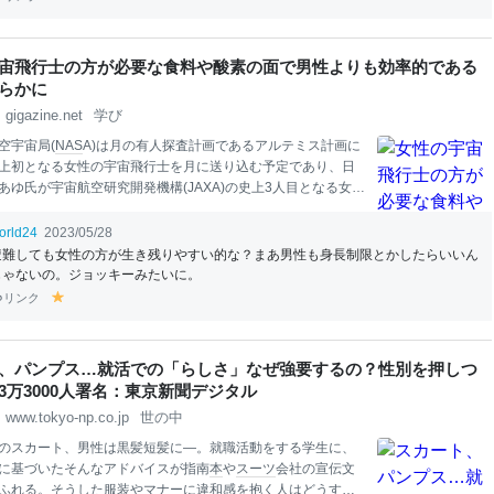
ギはカルガモを一瞬でくちばしの中に滑り込ませ、丸のみし
 小林さんは「初めて見るシーンにあぜんとした。まさかゴイ
ガモを
食
べるとは」と驚いた。 （政経部・福元大輔） （写図
宙飛行士の方が必要な食料や酸素の面で男性よりも効率的である
らかに
gigazine.net
学び
空宇宙局(
NAS
A)は月の有人探査計画であるアルテミス計画に
上初となる女性の宇宙飛行士を月に送り込む予定であり、日
あゆ氏が宇宙航空研究開発機構(JAXA)の史上3人目となる女性
候補となるなど、今後さらに女性宇宙飛行士の活躍が増加し
が期待されています。そんな中、欧州宇宙機関(ESA)の研究チ
orld24
2023/05/28
した論文では、「宇宙飛行士は男性より女性の方が必要な
食
遭難しても女性の方が生き残りやすい的な？まあ男性も身長制限とかしたらいいん
で効率的」という研究結果が示されました。 Effects of body
じゃないの。ジョッキーみたいに。
ounte
rme
asure exercise on estimates of life support resources
リンク
y
em
ale
cre
wed exploration missions | Scientific
Report
s https://
el
lo
w
、パンプス…就活での「らしさ」なぜ強要するの？性別を押しつ
3万3000人署名：東京新聞デジタル
www.tokyo-np.co.jp
世の中
のスカート、男性は黒髪短髪に―。就職活動をする学生に、
に基づいたそんなアドバイスが指南
本
や
スーツ
会社の宣伝文
ふれる。そうした服装やマナーに違和感を抱く人はどうすれ