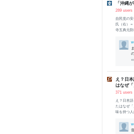
「沖縄が
はどれも同
289 users
自民党
の安
氏（右）＝
寺五典元防
国氏との会
張し、米国
w
方、日中間
勢も示した
本
の元防衛
をしたい。
頭、孫氏は
呼びかけた
え？日本
合幕僚監部
はなぜ「
た人物だ。
371 users
え？日
本
語
たはなぜ「
味を持つ人
大きな理由
書評
を書い
w
ー
ゲーム
』