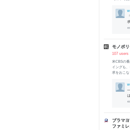
ばいいのか
に反し差別
w
に「押し付
による面接
也）
モノポリ
107 users
米CBSの
イングも、
求をおこな
吊り上げの実態
ment of De
w
考：Se
nat
ractors aft
も、レイセ
BSの60M
ブラマヨ
ファミレス