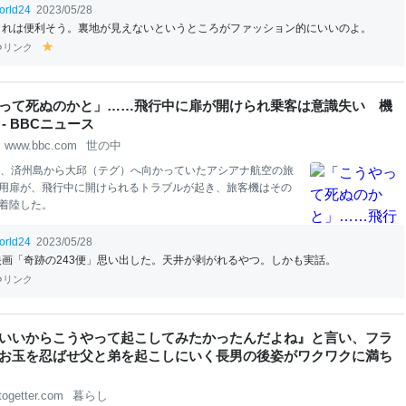
まり変わらないように見える
自衛隊
式の折り方。果たして、
orld24
2023/05/28
理由があるのでしょうか…? 📢岐阜基地広報係です／ 今日も
これは便利そう。裏地が見えないというところがファッション的にいいのよ。
うですねー☀ そんなときは、自衛官も作業服の袖をまくって
リンク
y
す。 みなさん
自衛隊
式の袖の折り方知ってますか？ なぜこの
el
か・・・。 正解は夕方発表です！(@J
ASDF
_GIFUABより引
lo
DF
_GIFUABより引用) その答えは、「一瞬で長袖に戻せる」
w
って死ぬのかと」……飛行中に扉が開けられ乗客は意識失い 機
2つのツイートでは、クイズの答えと具体的な袖の折り方が、
- BBCニュース
で
www.bbc.com
世の中
日、済州島から大邱（テグ）へ向かっていたアシアナ航空の旅
用扉が、飛行中に開けられるトラブルが起き、旅客機はその
着陸した。
orld24
2023/05/28
映画「奇跡の243便」思い出した。天井が剥がれるやつ。しかも実話。
リンク
いいからこうやって起こしてみたかったんだよね』と言い、フラ
お玉を忍ばせ父と弟を起こしにいく長男の後姿がワクワクに満ち
togetter.com
暮らし