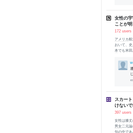
後、ゴイサ
たという。
サギがカル
女性の宇
説
ことが明
172 users
アメリカ
航
おいて、史
本
でも米田
宇宙飛行士
ていくこと
w
ームが発表
料や酸素の面
size and c
during all-f
dx
.doi.o
スカート
けないで
397 users
女性は膝丈
男女
二元論
句の中であ