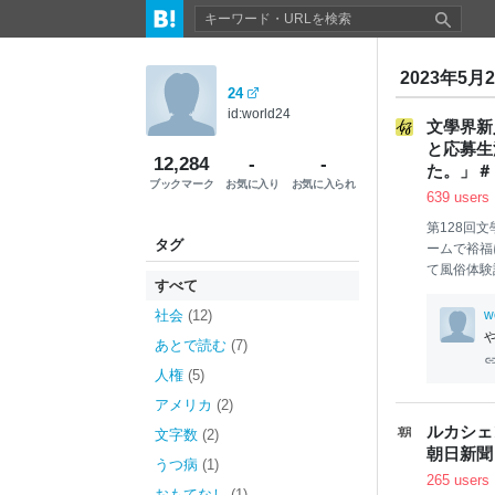
2023年5月
24
id:world24
文學界新
と応募生
12,284
-
-
た。」＃
ブックマーク
お気に入り
お気に入られ
639 users
第128回
タグ
ームで裕福
て風俗体験
すべて
の裏垢では
夢」と吐き
社会
(12)
w
１億550
あとで読む
(7)
という名の
人権
(5)
お母さんに
ような眼差
アメリカ
(2)
難病により
ルカシェ
文字数
(2)
い、リスク
朝日新聞
い、補足の
うつ病
(1)
川さ
265 users
おもてなし
(1)