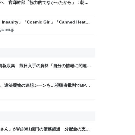
へ 官邸幹部「協力的でなかったから」：朝日
sanity」「Cosmic Girl」「Canned Heat」
公開！「SUMMER SONIC 2026」での9年ぶ
gamer.jp
情報収集 熊日入手の資料「自分の情報に間違い
男性が確認 隊員とのメール履歴も一致｜熊本日
煙、違法薬物の連想シーンも…視聴者批判でBPO
ないほうが」 - ライブドアニュース
m
さん」が約2881億円の債務超過 分配金の支払
人が集団訴訟中 運営会社を監督する大阪府が調査