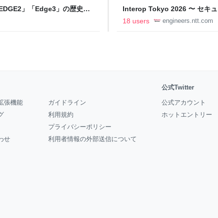
DGE2」「Edge3」の歴史に
Interop Tokyo 2026
AB
への取り組み 〜 - NTT docomo B
18 users
engineers.ntt.com
公式Twitter
拡張機能
ガイドライン
公式アカウント
グ
利用規約
ホットエントリー
プライバシーポリシー
わせ
利用者情報の外部送信について