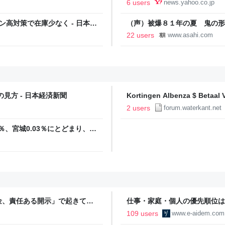
6 users
news.yahoo.co.jp
（MBSニュース） - Yahoo!
高対策で在庫少なく - 日本経
（声）被爆８１年の夏 鬼の形
22 users
www.asahi.com
見方 - 日本経済新聞
Kortingen Albenza $ Betaal
Suriname Forum op Waterkan
2 users
forum.waterkant.net
％、宮城0.03％にとどまり、感
emMed | データが拓く新時
金、責任ある開示」で起きてい
仕事・家庭・個人の優先順位は
の自分に伝えたいこと - りっす
109 users
www.e-aidem.com