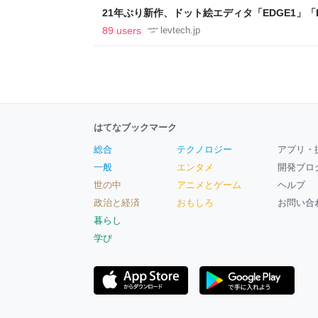
21年ぶり新作、ドット絵エディタ「EDGE1」「E
ついて作者に聞く【フォーカス】 - レバテックL
89 users
levtech.jp
はてなブックマーク
総合
テクノロジー
アプリ・
一般
エンタメ
開発ブロ
世の中
アニメとゲーム
ヘルプ
政治と経済
おもしろ
お問い合
暮らし
学び