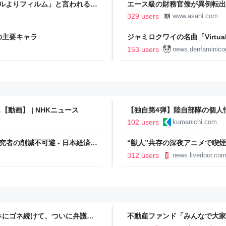
タルよりフィルム」と言われるの
エース級の財務官僚が異例転出
新聞
329 users
www.asahi.com
の主要キャラ
ジャミロクワイの名曲「Virtual In
公式日本語字幕付きMVがいきなり
153 users
news.denfaminico
りとなる日本公演を記念して
動画】 | NHKニュース
【独自第4弾】陸自部隊の個人
ない」 調査対象のNPO代表
102 users
kumanichi.com
日新聞社
者の削減不可避 - 日本経済新
“獣人”共存の深夜アニメで喫
議論「紛らわしいことは放送し
312 users
news.livedoor.co
ネにゴネ続けて、ついに弁護士
不動産ファンド「みんなで大家
車轢いておいてなんでそんな強
い停止めぐり出資者約2500