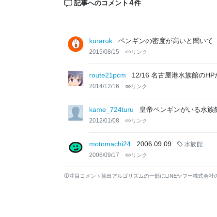
4
記事へのコメント
件
kuraruk
ペンギンの密度が高いと聞いて
2015/08/15
リンク
route21pcm
12/16 名古屋港水族館の
2014/12/16
リンク
kame_724turu
皇帝ペンギンがいる水族
2012/01/08
リンク
motomachi24
2006.09.09
水族館
2006/09/17
リンク
注目コメント算出アルゴリズムの一部にLINEヤフー株式会社