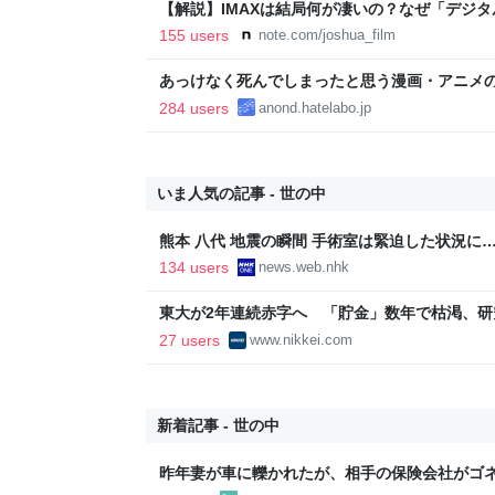
【解説】IMAXは結局何が凄いの？なぜ「デジ
か？｜Joshua Connolly
155 users
note.com/joshua_film
あっけなく死んでしまったと思う漫画・アニメ
284 users
anond.hatelabo.jp
いま人気の記事 - 世の中
熊本 八代 地震の瞬間 手術室は緊迫した状況に…【
134 users
news.web.nhk
東大が2年連続赤字へ 「貯金」数年で枯渇、研究
聞
27 users
www.nikkei.com
新着記事 - 世の中
昨年妻が車に轢かれたが、相手の保険会社がゴ
を立てて裁判起こしてくるらしい… 右直で自転