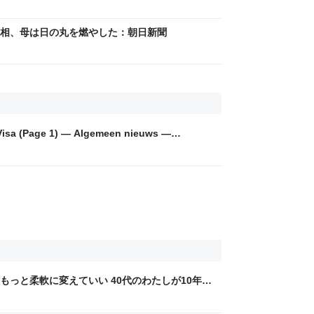
ニュース
相、母は日の丸を燃やした：朝日新聞
 Visa (Page 1) — Algemeen nieuws —
t.Net
もっと柔軟に変えていい 40代のわたしが10年後
ん by イーアイデム