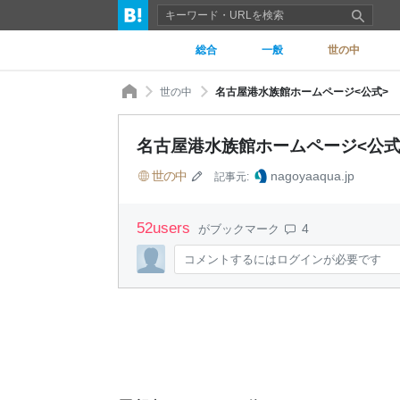
総合
一般
世の中
世の中
名古屋港水族館ホームページ<公式>
名古屋港水族館ホームページ<公式
世の中
nagoyaaqua.jp
記事元:
52
users
4
がブックマーク
コメントするにはログインが必要です