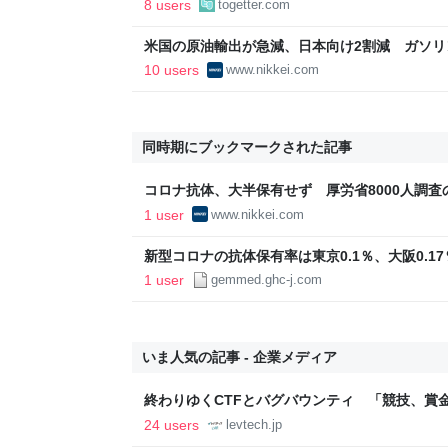
8 users
togetter.com
気なんだと思っていたが、どうやら荒れそう
米国の原油輸出が急減、日本向け2割減 ガソリン
済新聞
10 users
www.nikkei.com
同時期にブックマークされた記事
コロナ抗体、大半保有せず 厚労省8000人調査の
1 user
www.nikkei.com
新型コロナの抗体保有率は東京0.1％、大阪0.17
染拡大防止と医療体制充実が依然重要―厚労省 | G
1 user
gemmed.ghc-j.com
代医療
いま人気の記事 - 企業メディア
終わりゆくCTFとバグバウンティ 「競技、賞
ること【フォーカス】 - レバテックLAB
24 users
levtech.jp