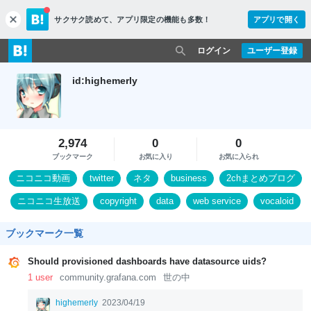
サクサク読めて、
アプリ限定の機能も多数！
アプリで開く
c
l
o
ログイン
ユーザー登録
s
e
id:highemerly
2,974
0
0
ブックマーク
お気に入り
お気に入られ
ニコニコ動画
twitter
ネタ
business
2chまとめブログ
ニコニコ生放送
copyright
data
web service
vocaloid
ブックマーク一覧
Should provisioned dashboards have datasource uids?
1 user
community.grafana.com
世の中
highemerly
2023/04/19