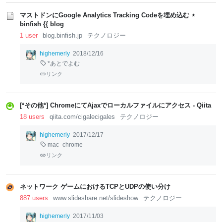
マストドンにGoogle Analytics Tracking Codeを埋め込む ⋆
binfish {{ blog
1 user
blog.binfish.jp
テクノロジー
highemerly
2018/12/16
*あとでよむ
リンク
[*その他*] ChromeにてAjaxでローカルファイルにアクセス - Qiita
18 users
qiita.com/cigalecigales
テクノロジー
highemerly
2017/12/17
mac
chrome
リンク
ネットワーク ゲームにおけるTCPとUDPの使い分け
887 users
www.slideshare.net/slideshow
テクノロジー
highemerly
2017/11/03