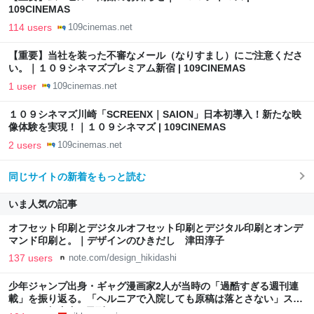
109CINEMAS
114 users
109cinemas.net
【重要】当社を装った不審なメール（なりすまし）にご注意くださ
い。｜１０９シネマズプレミアム新宿 | 109CINEMAS
1 user
109cinemas.net
１０９シネマズ川崎「SCREENX｜SAION」日本初導入！新たな映
像体験を実現！｜１０９シネマズ | 109CINEMAS
2 users
109cinemas.net
同じサイトの新着をもっと読む
いま人気の記事
オフセット印刷とデジタルオフセット印刷とデジタル印刷とオンデ
マンド印刷と。｜デザインのひきだし 津田淳子
137 users
note.com/design_hikidashi
少年ジャンプ出身・ギャグ漫画家2人が当時の「過酷すぎる週刊連
載」を振り返る。「ヘルニアで入院しても原稿は落とさない」スト
イックな舞台裏 | 日刊SPA!