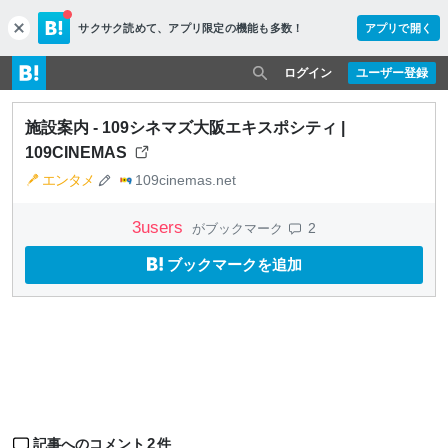
サクサク読めて、
アプリ限定の機能も多数！
アプリで開く
c
l
o
ログイン
ユーザー登録
s
e
施設案内 - 109シネマズ大阪エキスポシティ |
109CINEMAS
エンタメ
109cinemas.net
3
users
2
がブックマーク
ブックマークを追加
2
記事へのコメント
件