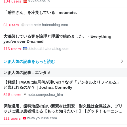
104 users
nikkan-spa.jp
「感性さん」を冷笑している - netenete.
61 users
nete-nete.hatenablog.com
大激怒している客を論理と理屈で鎮めました。 - Everything
you've ever Dreamed
116 users
delete-all.hatenablog.com
いま人気の記事をもっと読む
いま人気の記事 - エンタメ
【解説】IMAXは結局何が凄いの？なぜ「デジタルよりフィルム」
と言われるのか？｜Joshua Connolly
518 users
note.com/joshua_film
保険適用、歯科治療の白い新素材は割安 耐久性は金属並み、ブリ
ッジに選ぶ患者増える【もっと知りたい！】【グッド！モーニン
グ】(2026年8月3日)
111 users
www.youtube.com