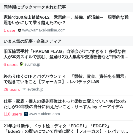
同時期にブックマークされた記事
家族で100名山踏破Vol.2 意思統一、装備、経済編～ 現実的な難
題をいかにして乗り越えたのか？
1 user
www.yamakei-online.com
いま人気の記事 - 企業メディア
旧五輪選手村「HARUMI FLAG」自治会がアツすぎる！ 多様な住
人が本気スキルで挑む、盆踊り2万人集客や交通改善など“街の価値
向上”戦略 東京・中央区
6 users
suumo.jp
終わりゆくCTFとバグバウンティ 「競技、賞金、責任ある開示」
で起きていること【フォーカス】 - レバテックLAB
26 users
levtech.jp
仕事・家庭・個人の優先順位はもっと柔軟に変えていい 40代のわ
たしが10年後の自分に伝えたいこと - りっすん by イーアイデム
110 users
www.e-aidem.com
21年ぶり新作、ドット絵エディタ「EDGE1」「EDGE2」
「Edge3」の歴史について作者に聞く【フォーカス】 - レバテック