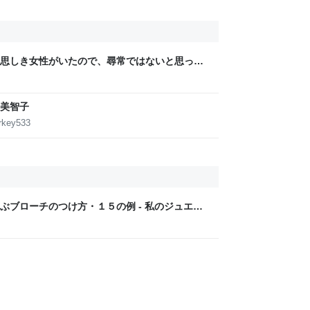
思しき女性がいたので、尋常ではないと思って
っていたら、急に現れた女性に「あなた何して
たき落とされた話
美智子
urkey533
ぶブローチのつけ方・１５の例 - 私のジュエリ