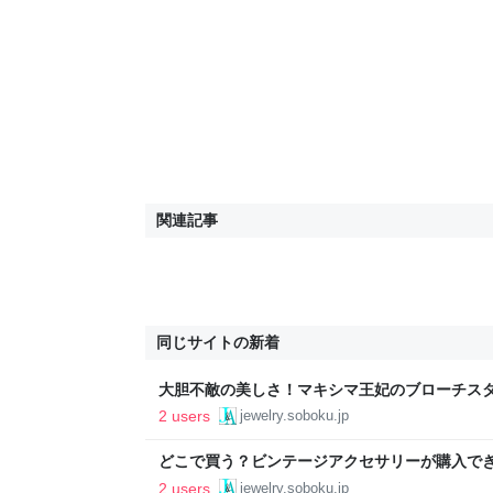
関連記事
同じサイトの新着
大胆不敵の美しさ！マキシマ王妃のブローチス
上級テクニック・昆虫モチーフ - 私のジュエリ
2 users
jewelry.soboku.jp
どこで買う？ビンテージアクセサリーが購入でき
私のジュエリー＆アクセサリーNOTE
2 users
jewelry.soboku.jp