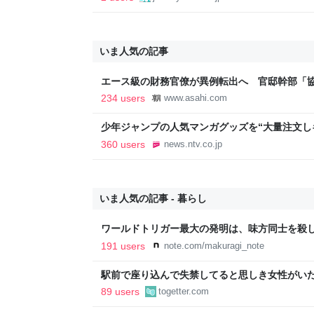
いま人気の記事
エース級の財務官僚が異例転出へ 官邸幹部「
新聞
234 users
www.asahi.com
少年ジャンプの人気マンガグッズを“大量注文し
逮捕 総額43億円以上（2026年8月6日掲載）｜日
360 users
news.ntv.co.jp
いま人気の記事 - 暮らし
ワールドトリガー最大の発明は、味方同士を殺
191 users
note.com/makuragi_note
駅前で座り込んで失禁してると思しき女性がい
警察と救急を呼んでそばで見守っていたら、急
89 users
togetter.com
るんですか！？」とスマホをはたき落とされた