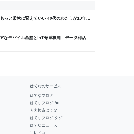
もっと柔軟に変えていい 40代のわたしが10年後
ん by イーアイデム
 〜 セキュアなモバイル基盤とIoT脅威検知・データ利活用
usiness Engineers' Blog
はてなのサービス
はてなブログ
はてなブログPro
人力検索はてな
はてなブログ タグ
はてなニュース
ソレドコ