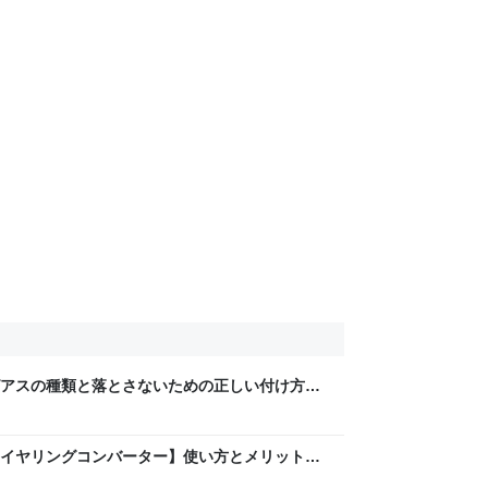
アスの種類と落とさないための正しい付け方と
セサリーNOTE
イヤリングコンバーター】使い方とメリット・
アクセサリーNOTE