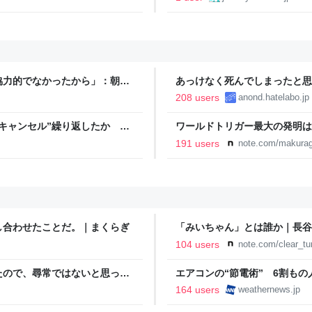
協力的でなかったから」：朝日
あっけなく死んでしまったと思
208 users
anond.hatelabo.jp
キャンセル”繰り返したか 女
ワールドトリガー最大の発明は
テレNEWS NNN
191 users
note.com/makurag
し合わせたことだ。｜まくらぎ
「みいちゃん」とは誰か｜長谷
104 users
note.com/clear_t
たので、尋常ではないと思って
エアコンの“節電術” 6割も
に現れた女性に「あなた何して
- ウェザーニュース
164 users
weathernews.jp
話