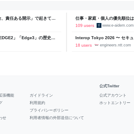
金、責任ある開示」で起きてい
仕事・家庭・個人の優先順位は
の自分に伝えたいこと - りっす
109 users
www.e-aidem.com
DGE2」「Edge3」の歴史に
Interop Tokyo 2026
AB
への取り組み 〜 - NTT docomo B
18 users
engineers.ntt.com
公式Twitter
拡張機能
ガイドライン
公式アカウント
グ
利用規約
ホットエントリー
プライバシーポリシー
わせ
利用者情報の外部送信について