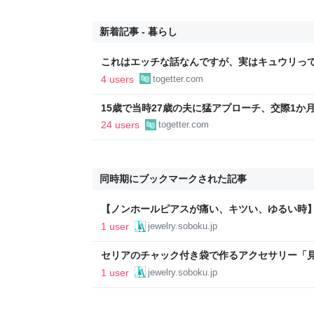
新着記事 - 暮らし
これはエッチな話なんですが、実はキュウリっ
が出てめっちゃ美味いんですよ→味噌汁や炒め
4 users
togetter.com
いろいろある
15歳で当時27歳の夫に猛アプローチ、交際1か
になった女性と夫の話、正直笑えないし美談に
24 users
togetter.com
同時期にブックマークされた記事
【ノンホールピアスが痛い、キツい、ゆるい時
修正ワザ - 私のジュエリー＆アクセサリーNOTE
1 user
jewelry.soboku.jp
セリアのチャック付き袋で作るアクセサリー「見え
ジュエリー＆アクセサリーNOTE
1 user
jewelry.soboku.jp