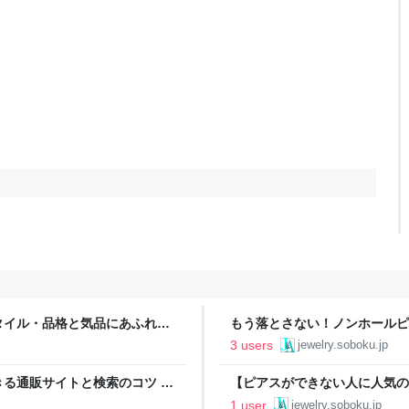
タイル・品格と気品にあふれる
もう落とさない！ノンホールピ
ー＆アクセサリーNOTE
裏ワザ - 私のジュエリー＆アク
3 users
jewelry.soboku.jp
る通販サイトと検索のコツ -
【ピアスができない人に人気の
デメリット - 私のジュエリー＆
1 user
jewelry.soboku.jp