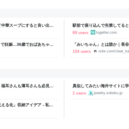
て中華スープにすると良い出汁
駅前で座り込んで失禁してると
物など、キュウリの加熱調理は
警察と救急を呼んでそばで見守
89 users
togetter.com
るんですか！？」とスマホをは
月で妊娠…36歳でおばあちゃん
「みいちゃん」とは誰か｜長谷
はできないのでは？
104 users
note.com/clear_t
】福耳さんも薄耳さんも必見の
真似してみたい海外サイトに学
ー＆アクセサリーNOTE
2 users
jewelry.soboku.jp
る化」収納アイデア - 私の