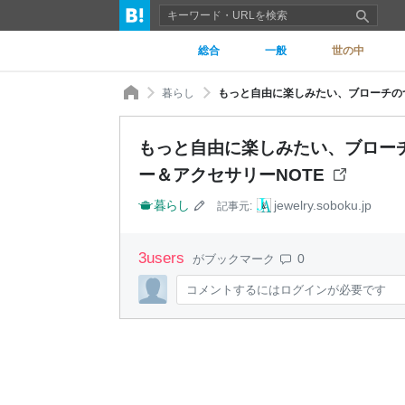
総合
一般
世の中
暮らし
もっと自由に楽しみたい、ブローチのつ
もっと自由に楽しみたい、ブローチ
ー＆アクセサリーNOTE
暮らし
jewelry.soboku.jp
記事元:
3
users
0
がブックマーク
コメントするにはログインが必要です