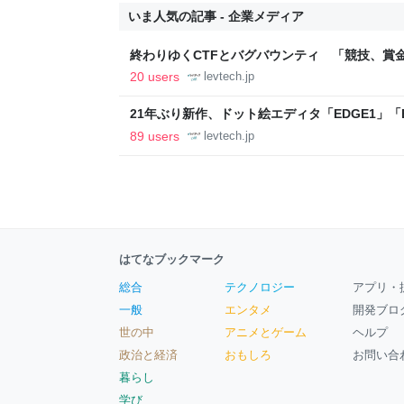
いま人気の記事 - 企業メディア
終わりゆくCTFとバグバウンティ 「競技、賞
ること【フォーカス】 - レバテックLAB
20 users
levtech.jp
21年ぶり新作、ドット絵エディタ「EDGE1」「E
ついて作者に聞く【フォーカス】 - レバテックL
89 users
levtech.jp
はてなブックマーク
総合
テクノロジー
アプリ・
一般
エンタメ
開発ブロ
世の中
アニメとゲーム
ヘルプ
政治と経済
おもしろ
お問い合
暮らし
学び