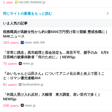
1 user
necobit.theletter.jp
同じサイトの新着をもっと読む
いま人気の記事
税務職員が高齢女性から約1億5000万円受け取り競艇 懲戒免職に |
NHKニュース
183 users
news.web.nhk
「非常に残念」高市総理と面会決定も…発言不可、握手のみ 8月9
日長崎の被爆体験者「何のために」 | NEWSjp
75 users
news.jp
『みいちゃんと山田さん』についてアニメ化公表と炎上で思うこ
と：ロマン優光連載404
81 users
bunkaonline.jp
「外国人受け入れ反対」大幅増 東大調査、若い世代で多く |
NEWSjp
248 users
news.jp