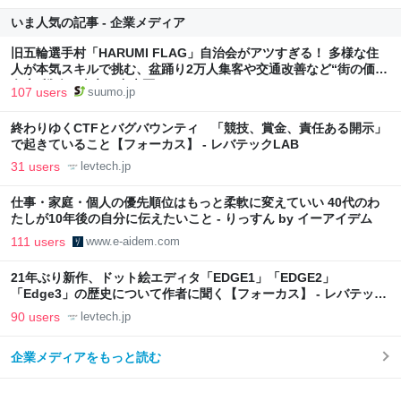
いま人気の記事 - 企業メディア
旧五輪選手村「HARUMI FLAG」自治会がアツすぎる！ 多様な住
人が本気スキルで挑む、盆踊り2万人集客や交通改善など“街の価値
向上”戦略 東京・中央区
107 users
suumo.jp
終わりゆくCTFとバグバウンティ 「競技、賞金、責任ある開示」
で起きていること【フォーカス】 - レバテックLAB
31 users
levtech.jp
仕事・家庭・個人の優先順位はもっと柔軟に変えていい 40代のわ
たしが10年後の自分に伝えたいこと - りっすん by イーアイデム
111 users
www.e-aidem.com
21年ぶり新作、ドット絵エディタ「EDGE1」「EDGE2」
「Edge3」の歴史について作者に聞く【フォーカス】 - レバテック
LAB
90 users
levtech.jp
企業メディアをもっと読む