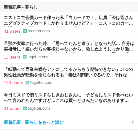
新着記事 - 暮らし
コストコで会員カード作った私「白カードで！」店員「今は皆さん
エグゼクティブカードしか作りませんけど？」→コストコのカード
勧誘はやたら圧が強いが、本当にお得なの？
41 users
togetter.com
旦那の実家に行った時、「思ってたんと違う」となった話… 自分は
実祖母に「嫁いだらお客様じゃないから。恥じぬようしっかり働
け」と言われていたので、嫁ぎ先で嫌われたら終わりと思い、張り
11 users
togetter.com
切っていた
「転勤って専業主婦をアテにしてるからもう期待できない」JTCの
男性社員が転勤を命じられるも「妻は3倍稼いでるので、それなら
辞める」と言ったら、転勤がなくなった
123 users
togetter.com
今日ミスドで初ミスドらしきおじさんに「子どもにミスド食べたい
って言われたんですけど…これは買っとけみたいなのあります
か…？」と尋ねられるイベントが発生して、興奮した
31 users
togetter.com
新着記事 - 暮らしをもっと読む