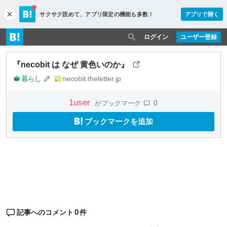
サクサク読めて、
アプリ限定の機能も多数！
アプリで開く
c
l
o
ログイン
ユーザー登録
s
e
『necobit は なぜ 黄色いのか』
暮らし
necobit.theletter.jp
1
user
0
がブックマーク
ブックマークを追加
0
記事へのコメント
件