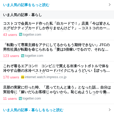
いま人気の記事をもっと読む
いま人気の記事 - 暮らし
コストコで会員カード作った私「白カードで！」店員「今は皆さん
エグゼクティブカードしか作りませんけど？」→コストコのカード
勧誘はやたら圧が強いが、本当にお得なの？
43 users
togetter.com
「転勤って専業主婦をアテにしてるからもう期待できない」JTCの
男性社員が転勤を命じられるも「妻は3倍稼いでるので、それなら
辞める」と言ったら、転勤がなくなった
123 users
togetter.com
これぞ着るエアコン!! コンビニで買える冷凍ペットボトルで体を
冷やす山善の水冷ベストがロードバイクにちょうどいい【ぼっち・
ざ・ろーど！その14】【空いた時間でなにしてる？】
170 users
internet.watch.impress.co.jp
旦那の実家に行った時、「思ってたんと違う」となった話… 自分は
実祖母に「嫁いだらお客様じゃないから。恥じぬようしっかり働
け」と言われていたので、嫁ぎ先で嫌われたら終わりと思い、張り
11 users
togetter.com
切っていた
いま人気の記事 - 暮らしをもっと読む