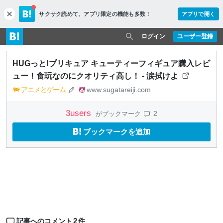
サクサク読めて、
アプリ限定の機能も多数！
アプリで開く
c
l
o
ログイン
ユーザー登録
s
e
HUGっと!プリキュア キューティーフィギュア購入レビ
ュー！食玩なのにクオリティ高し！ - 涙拭けよ
アニメとゲーム
www.sugatareiji.com
3
users
2
がブックマーク
ブックマークを追加
2
記事へのコメント
件