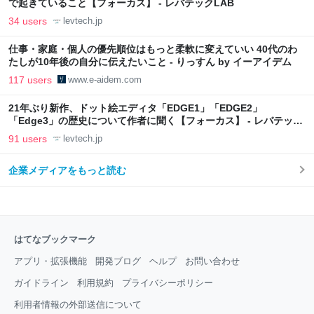
で起きていること【フォーカス】 - レバテックLAB
34 users
levtech.jp
仕事・家庭・個人の優先順位はもっと柔軟に変えていい 40代のわ
たしが10年後の自分に伝えたいこと - りっすん by イーアイデム
117 users
www.e-aidem.com
21年ぶり新作、ドット絵エディタ「EDGE1」「EDGE2」
「Edge3」の歴史について作者に聞く【フォーカス】 - レバテック
LAB
91 users
levtech.jp
企業メディアをもっと読む
はてなブックマーク
アプリ・拡張機能
開発ブログ
ヘルプ
お問い合わせ
ガイドライン
利用規約
プライバシーポリシー
利用者情報の外部送信について