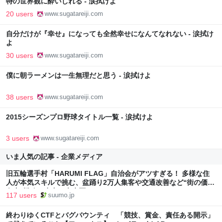
特の世界観に酔いしれる - 涙拭けよ
20 users
www.sugatareiji.com
自分だけが『幸せ』になっても全然幸せになんてなれない - 涙拭け
よ
30 users
www.sugatareiji.com
僕に朝ラーメンは一生無理だと思う - 涙拭けよ
38 users
www.sugatareiji.com
2015シーズンプロ野球タイトル一覧 - 涙拭けよ
3 users
www.sugatareiji.com
いま人気の記事 - 企業メディア
旧五輪選手村「HARUMI FLAG」自治会がアツすぎる！ 多様な住
人が本気スキルで挑む、盆踊り2万人集客や交通改善など“街の価値
向上”戦略 東京・中央区
117 users
suumo.jp
終わりゆくCTFとバグバウンティ 「競技、賞金、責任ある開示」