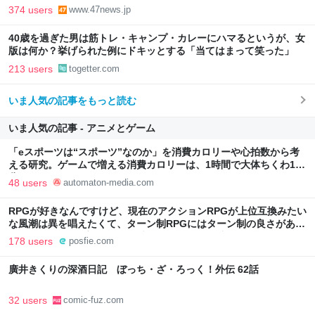
374 users
www.47news.jp
40歳を過ぎた男は筋トレ・キャンプ・カレーにハマるというが、女
版は何か？挙げられた例にドキッとする「当てはまって笑った」
213 users
togetter.com
いま人気の記事をもっと読む
いま人気の記事 - アニメとゲーム
「eスポーツは“スポーツ”なのか」を消費カロリーや心拍数から考
える研究。ゲームで増える消費カロリーは、1時間で大体ちくわ1本
分 - AUTOMATON
48 users
automaton-media.com
RPGが好きなんですけど、現在のアクションRPGが上位互換みたい
な風潮は異を唱えたくて、ターン制RPGにはターン制の良さがある
と思ってます 一手をじっくり考えられたり、途中で休憩したりでき
178 users
posfie.com
るのがターン制の良さじゃないですか もっとターン制を煮詰めて欲
しい→「既出だと思うがここはオクトパストラベラーを推したい
廣井きくりの深酒日記 ぼっち・ざ・ろっく！外伝 62話
(´・ω・｀)」
32 users
comic-fuz.com