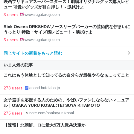
映画プリキュアスーパースターズ！劇場オリジナルグッズ購入レビ
ュー 可愛いグッズが目白押し！ - 涙拭けよ
3 users
www.sugatareiji.com
Rick Owens DRKSHDWノースリーブパーカーの芸術的な佇まいに
うっとり 特徴・サイズ感レビュー！ - 涙拭けよ
5 users
www.sugatareiji.com
同じサイトの新着をもっと読む
いま人気の記事
これはもう体験として知ってるの自分らが最後やろなぁ…ってこと
273 users
anond.hatelabo.jp
女子選手を応援する人のための、やばいファンにならないマニュア
ル｜OSAKA YURU KOSAL:TETSUYA KITAMOTO
275 users
note.com/osakayurukosal
【速報】北朝鮮、ロに最大5万人派兵決定か