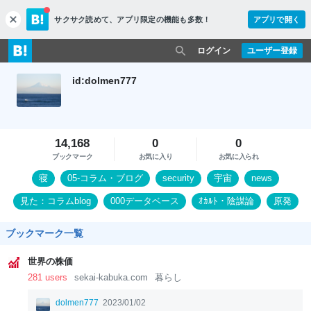
サクサク読めて、
アプリ限定の機能も多数！
アプリで開く
c
l
o
ログイン
ユーザー登録
s
e
id:dolmen777
14,168
0
0
ブックマーク
お気に入り
お気に入られ
寝
05-コラム・ブログ
security
宇宙
news
見た：コラムblog
000データベース
ｵｶﾙﾄ・陰謀論
原発
88各種団体
ブックマーク一覧
世界の株価
281 users
sekai-kabuka.com
暮らし
dolmen777
2023/01/02