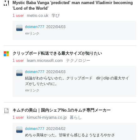
Mystic Baba Vanga 'predicted' man named Vladimir becoming
'Lord of the World'
1 user
metro.co.uk
学び
dolmen777
2022/04/03
リンク
クリップボード転送できる最大サイズが知りたい
1 user
learn.microsoft.com
テクノロジー
dolmen777
2022/04/03
結論がわからないかた。クリップボード dir | clip の最大サイ
ズがしりたいのに。
リンク
キムチの美山｜国内シェアNo.1のキムチ専門メーカー
1 user
kimuchi-miyama.co.jp
暮らし
dolmen777
2022/04/02
めちゃ美味かった。甘味すら感じるようなまろやかさ