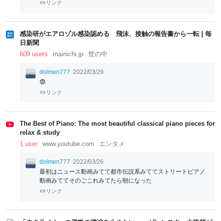
リンク
感染研がエアロゾル感染認める 飛沫、接触の報告書から一転 | 毎
日新聞
609 users
mainichi.jp
世の中
dolmen777
2022/03/29
😨
リンク
The Best of Piano: The most beautiful classical piano pieces for
relax & study
1 user
www.youtube.com
エンタメ
dolmen777
2022/03/26
最初はニュース動画みてて都市伝説系みててストリートピアノ
動画みててそのごこれみてたら朝になった
リンク