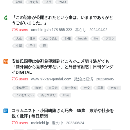
訃報
考え方
人生
YMO
『この記事が公開されたという事は、いままでありがと
うございました。』
708 users
ameblo.jp/rx178-555-333
暮らし
2024/04/02
人生
健康
あとで読む
訃報
health
life
ブログ
生活
子供
死
安倍氏国葬は参列希望殺到どころか…〆切り過ぎても
「諸外国から返事が来ない」と外務省困惑｜日刊ゲンダ
イDIGITAL
705 users
www.nikkan-gendai.com
政治と経済
2022/09/05
安倍晋三
政治
自民党
統一教会
外交
国葬
カルト
これはひどい
あとで読む
社会
コラムニスト・小田嶋隆さん死去 65歳 政治や社会を
鋭く批評 | 毎日新聞
700 users
mainichi.jp
世の中
2022/06/24