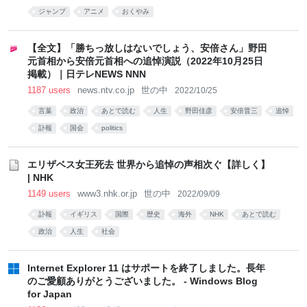
ジャンプ
アニメ
おくやみ
【全文】「勝ちっ放しはないでしょう、安倍さん」野田
元首相から安倍元首相への追悼演説（2022年10月25日
掲載）｜日テレNEWS NNN
1187 users
news.ntv.co.jp
世の中
2022/10/25
言葉
政治
あとで読む
人生
野田佳彦
安倍晋三
追悼
訃報
国会
politics
エリザベス女王死去 世界から追悼の声相次ぐ【詳しく】
| NHK
1149 users
www3.nhk.or.jp
世の中
2022/09/09
訃報
イギリス
国際
歴史
海外
NHK
あとで読む
政治
人生
社会
Internet Explorer 11 はサポートを終了しました。長年
のご愛顧ありがとうございました。 - Windows Blog
for Japan