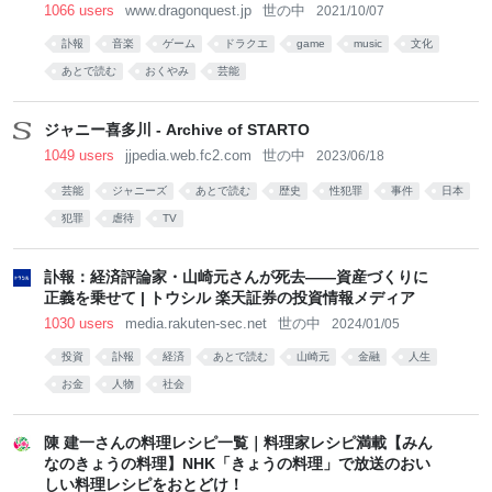
1066 users
www.dragonquest.jp
世の中
2021/10/07
訃報
音楽
ゲーム
ドラクエ
game
music
文化
あとで読む
おくやみ
芸能
ジャニー喜多川 - Archive of STARTO
1049 users
jjpedia.web.fc2.com
世の中
2023/06/18
芸能
ジャニーズ
あとで読む
歴史
性犯罪
事件
日本
犯罪
虐待
TV
訃報：経済評論家・山崎元さんが死去――資産づくりに
正義を乗せて | トウシル 楽天証券の投資情報メディア
1030 users
media.rakuten-sec.net
世の中
2024/01/05
投資
訃報
経済
あとで読む
山崎元
金融
人生
お金
人物
社会
陳 建一さんの料理レシピ一覧｜料理家レシピ満載【みん
なのきょうの料理】NHK「きょうの料理」で放送のおい
しい料理レシピをおとどけ！