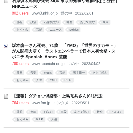
石原慎太郎氏が死去 89歳 東京都知事や運輸相など歴任 |
NHKニュース
802 users
www3.nhk.or.jp
世の中
2022/02/01
訃報
政治
石原慎太郎
社会
あとで読む
東京
おくやみ
芸能
ニュース
politics
坂本龍一さん死去、71歳 「YMO」「世界のサカモト」
がん闘病力尽く ラストエンペラーで日本人初快挙 - ス
ポニチ Sponichi Annex 芸能
780 users
www.sponichi.co.jp
世の中
2023/04/02
訃報
音楽
music
芸能
坂本龍一
あとで読む
おくやみ
人生
YMO
R.I.P.
【速報】ダチョウ倶楽部・上島竜兵さん(61)死去
764 users
www.fnn.jp
エンタメ
2022/05/11
訃報
芸能
お笑い
自殺
あとで読む
社会
マスコミ
おくやみ
R.I.P.
人生