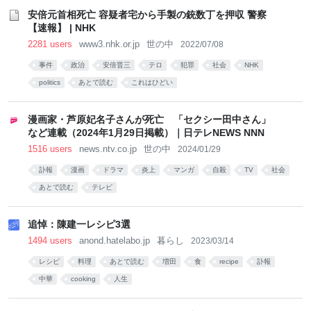
「プリキュア」シリー
安倍元首相死亡 容疑者宅から手製の銃数丁を押収 警察
ズなどで知られる高取
【速報】 | NHK
ヒデアキ氏が歌う -
2281 users
www3.nhk.or.jp
世の中
2022/07/08
AUTOMATON
事件
政治
安倍晋三
テロ
犯罪
社会
NHK
politics
あとで読む
これはひどい
漫画家・芦原妃名子さんが死亡 「セクシー田中さん」
など連載（2024年1月29日掲載）｜日テレNEWS NNN
1516 users
news.ntv.co.jp
世の中
2024/01/29
訃報
漫画
ドラマ
炎上
マンガ
自殺
TV
社会
あとで読む
テレビ
追悼：陳建一レシピ3選
1494 users
anond.hatelabo.jp
暮らし
2023/03/14
レシピ
料理
あとで読む
増田
食
recipe
訃報
中華
cooking
人生