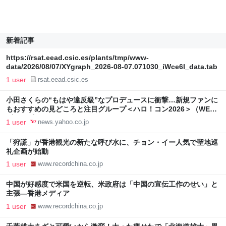
新着記事
https://rsat.eead.csic.es/plants/tmp/www-
data/2026/08/07/XYgraph_2026-08-07.071030_iWce6I_data.tab
1 user
rsat.eead.csic.es
小田さくらの“もはや違反級”なプロデュースに衝撃…新規ファンに
もおすすめの見どころと注目グループ＜ハロ！コン2026＞（WEB
ザテレビジョン） - Yahoo!ニュース
1 user
news.yahoo.co.jp
「狩謊」が香港観光の新たな呼び水に、チョン・イー人気で聖地巡
礼企画が始動
1 user
www.recordchina.co.jp
中国が好感度で米国を逆転、米政府は「中国の宣伝工作のせい」と
主張―香港メディア
1 user
www.recordchina.co.jp