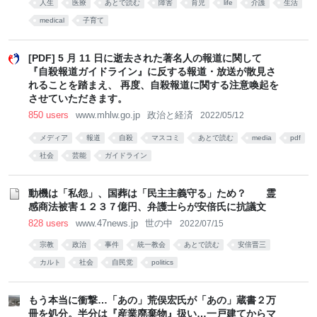
人生
医療
あとで読む
障害
育児
life
介護
生活
medical
子育て
[PDF] 5 月 11 日に逝去された著名人の報道に関して
『自殺報道ガイドライン』に反する報道・放送が散見さ
れることを踏まえ、 再度、自殺報道に関する注意喚起を
させていただきます。
850 users
www.mhlw.go.jp
政治と経済
2022/05/12
メディア
報道
自殺
マスコミ
あとで読む
media
pdf
社会
芸能
ガイドライン
動機は「私怨」、国葬は「民主主義守る」ため？ 霊
感商法被害１２３７億円、弁護士らが安倍氏に抗議文
828 users
www.47news.jp
世の中
2022/07/15
宗教
政治
事件
統一教会
あとで読む
安倍晋三
カルト
社会
自民党
politics
もう本当に衝撃…「あの」荒俣宏氏が「あの」蔵書２万
冊を処分。半分は『産業廃棄物』扱い…一戸建てからマ