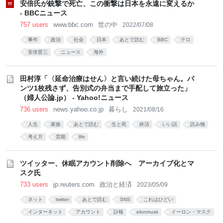
安倍氏が銃撃で死亡、この衝撃は日本を永遠に変えるか
- BBCニュース
757 users
www.bbc.com
世の中
2022/07/08
事件
政治
社会
日本
あとで読む
BBC
テロ
安倍晋三
ニュース
海外
田村淳「〈延命治療はせん〉と言い続けた母ちゃん。パ
ンツ1枚残さず、告別式の弁当まで手配して旅立った」
（婦人公論.jp） - Yahoo!ニュース
736 users
news.yahoo.co.jp
暮らし
2021/08/16
人生
家族
あとで読む
生と死
終活
いい話
読み物
考え方
芸能
life
ツイッター、休眠アカウント削除へ アーカイブ化とマ
スク氏
733 users
jp.reuters.com
政治と経済
2023/05/09
ネット
twitter
あとで読む
SNS
これはひどい
インターネット
アカウント
訃報
elonmusk
イーロン・マスク