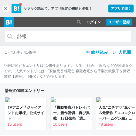
サクサク読めて、
アプリ限定の機能も多数！
アプリで開く
c
l
o
ログイン
ユーザー登録
s
e
絞り込み
人気順
1 - 40 件 / 4149件
訃報
に関するエントリは
4149
件あります。
人生
、
社会
、
政治
などが関連タグ
です。 人気エントリには
『安倍元首相死亡 容疑者宅から手製の銃数丁を押収
警察【速報】 | NHK』
などがあります。
訃報の関連エントリー
TVアニメ『ジャイア
『機動警察パトレイバ
人気“ニチアサ”風ゲー
ントお嬢様』公式サイ
ー』新作読切、再び掲
ム最新作『ココロクロ
ト
載 18日発売「週刊
ーバー ムゲン編』発
スピリッツ」特集で第
表。ローグライトな新
15 users
10 users
48 users
2弾
要素に加え主題歌まで
本気、スーパー戦隊や