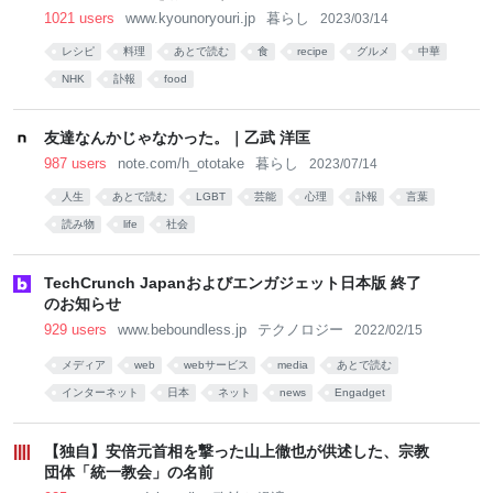
1021 users
www.kyounoryouri.jp
暮らし
2023/03/14
レシピ
料理
あとで読む
食
recipe
グルメ
中華
NHK
訃報
food
友達なんかじゃなかった。｜乙武 洋匡
987 users
note.com/h_ototake
暮らし
2023/07/14
人生
あとで読む
LGBT
芸能
心理
訃報
言葉
読み物
life
社会
TechCrunch Japanおよびエンガジェット日本版 終了
のお知らせ
929 users
www.beboundless.jp
テクノロジー
2022/02/15
メディア
web
webサービス
media
あとで読む
インターネット
日本
ネット
news
Engadget
【独自】安倍元首相を撃った山上徹也が供述した、宗教
団体「統一教会」の名前