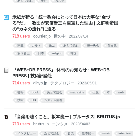
あとで読む
事件
カルト
米紙が斬る「統一教会にとって日本は大事な“金づ
る”だ」 教団が安倍晋三を重宝した理由 | 文鮮明帝国
の“カネの流れ”に迫る
718 users
courrier.jp
世の中
2022/07/14
宗教
カルト
政治
あとで読む
統一教会
自民党
安倍晋三
日本
religion
韓国
『WEB+DB PRESS』 休刊のお知らせ : WEB+DB
PRESS | 技術評論社
714 users
gihyo.jp
テクノロジー
2023/05/01
書籍
book
あとで読む
magazine
出版
本
web
技術
DB
システム開発
「音楽を聴くこと」坂本龍一 | ブルータス| BRUTUS.jp
710 users
brutus.jp
エンタメ
2023/04/03
インタビュー
あとで読む
音楽
坂本龍一
music
interview