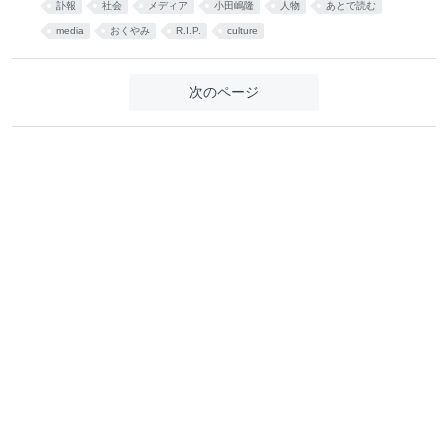
訃報
社会
メディア
小田嶋隆
人物
あとで読む
media
おくやみ
R.I.P.
culture
次のページ