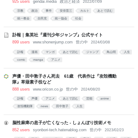
925 users
gendai.media
政治と経済
2022/07/09
宗教
政治
事件
安倍晋三
カルト
あとで読む
統一教会
自民党
統一協会
社会
訃報｜集英社『週刊少年ジャンプ』公式サイト
899 users
www.shonenjump.com
世の中
2024/03/08
訃報
漫画
マンガ
あとで読む
ジャンプ
鳥山明
人生
comic
manga
アニメ
声優・田中敦子さん死去 61歳 代表作は『攻殻機動
隊』草薙素子役など
888 users
www.oricon.co.jp
世の中
2024/08/20
訃報
声優
アニメ
あとで読む
芸能
anime
攻殻機動隊
news
田中敦子
人生
脳性麻痺の息子が亡くなった - しょんぼり技術メモ
852 users
syonbori-tech.hatenablog.com
世の中
2023/02/23