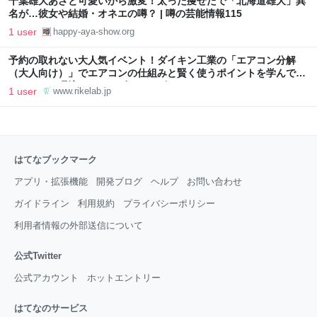
千葉雄大あざと可愛いから激変！太った痩せたで「北海道雄大」異
名が…彼女や結婚・オネエの噂？ | 噂の芸能情報115
1 user
happy-aya-show.org
予約の取れない大人気イベント！ダイキン工業の「エアコン分解
（大人向け）」でエアコンの仕組みと賢く使うポイントを学んでき
ました！｜環境・エネルギーのトピックス
1 user
www.rikelab.jp
はてなブックマーク
アプリ・拡張機能
開発ブログ
ヘルプ
お問い合わせ
ガイドライン
利用規約
プライバシーポリシー
利用者情報の外部送信について
公式Twitter
公式アカウント
ホットエントリー
はてなのサービス