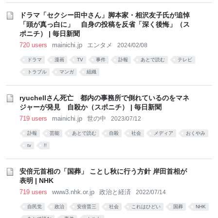
ドラマ「セクシー田中さん」脚本家・相沢友子氏が追悼
「頭が真っ白に」 自身の投稿を反省「深く後悔」（ス
ポニチ） | 毎日新聞
720 users
mainichi.jp
エンタメ
2024/02/08
ドラマ
漫画
TV
事件
訃報
あとで読む
テレビ
トラブル
マンガ
組織
ryuchellさん死亡 都内の事務所で倒れているのをマネ
ジャーが発見 自殺か（スポニチ） | 毎日新聞
719 users
mainichi.jp
世の中
2023/07/12
訃報
芸能
あとで読む
自殺
社会
メディア
おくやみ
tv
!!
安倍元首相の「国葬」 ことし秋に行う方針 岸田首相が
表明 | NHK
719 users
www3.nhk.or.jp
政治と経済
2022/07/14
自民党
政治
安倍晋三
社会
これはひどい
国葬
NHK