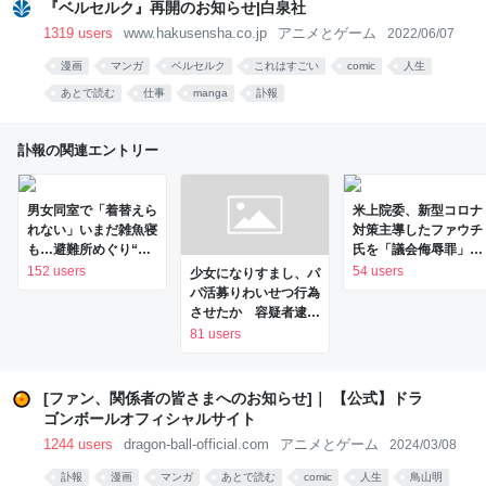
『ベルセルク』再開のお知らせ|白泉社
1319 users
www.hakusensha.co.jp
アニメとゲーム
2022/06/07
漫画
マンガ
ベルセルク
これはすごい
comic
人生
あとで読む
仕事
manga
訃報
訃報の関連エントリー
男女同室で「着替えら
米上院委、新型コロナ
れない」いまだ雑魚寝
対策主導したファウチ
も…避難所めぐり“格
氏を「議会侮辱罪」に
差” 専門家「標準化
問う決議案可決
152 users
54 users
少女になりすまし、パ
されていない」 令和
パ活募りわいせつ行為
8年熊本地震｜FNNプ
させたか 容疑者逮捕
ライムオンライン
| 毎日新聞
81 users
[ファン、関係者の皆さまへのお知らせ]｜ 【公式】ドラ
ゴンボールオフィシャルサイト
1244 users
dragon-ball-official.com
アニメとゲーム
2024/03/08
訃報
漫画
マンガ
あとで読む
comic
人生
鳥山明