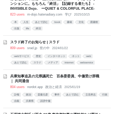
ンションに。もちろん「終活」【記録する者たち】 -
INVISIBLE Dojo. ーQUIET & COLORFUL PLACE-
823 users
m-dojo.hatenadiary.com
学び
2025/10/15
本
人生
あとで読む
book
書籍
文化
図書館
出版
life
終活
スラド終了のお知らせ | スラド
809 users
srad.jp
世の中
2024/01/22
webサービス
歴史
インターネット
ネット
web
あとで読む
スラド
メディア
internet
webservice
兵庫知事追及の元県議死亡 百条委委員、中傷受け辞職
｜ 共同通信
804 users
nordot.app
政治と経済
2025/01/19
訃報
政治
斎藤元彦
事件
あとで読む
立花孝志
行政
自殺
兵庫県
誹謗中傷