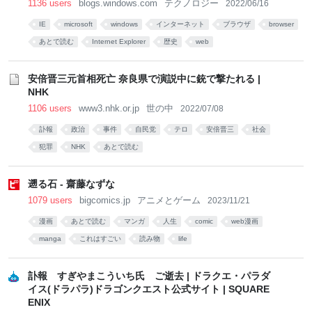
1136 users
blogs.windows.com
テクノロジー
2022/06/16
IE
microsoft
windows
インターネット
ブラウザ
browser
あとで読む
Internet Explorer
歴史
web
安倍晋三元首相死亡 奈良県で演説中に銃で撃たれる |
NHK
1106 users
www3.nhk.or.jp
世の中
2022/07/08
訃報
政治
事件
自民党
テロ
安倍晋三
社会
犯罪
NHK
あとで読む
遡る石 - 齋藤なずな
1079 users
bigcomics.jp
アニメとゲーム
2023/11/21
漫画
あとで読む
マンガ
人生
comic
web漫画
manga
これはすごい
読み物
life
訃報 すぎやまこういち氏 ご逝去 | ドラクエ・パラダ
イス(ドラパラ)ドラゴンクエスト公式サイト | SQUARE
ENIX