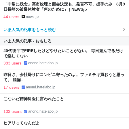
「非常に残念」高市総理と面会決定も…発言不可、握手のみ 8月9
日長崎の被爆体験者「何のために」 | NEWSjp
44 users
news.jp
いま人気の記事をもっと読む
いま人気の記事 - おもしろ
40代後半でFIREしたけどやりたいことがない。 毎日遊んでるだけ
で楽しくない..
383 users
anond.hatelabo.jp
昨日さ、会社帰りにコンビニ寄ったのよ。ファミチキ買おうと思っ
て。 脂漏..
17 users
anond.hatelabo.jp
こないだ精神科医に言われたこと
103 users
anond.hatelabo.jp
ヒアリってなんだよ