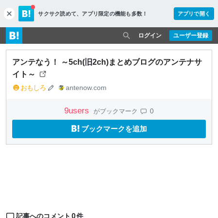
サクサク読めて、
アプリ限定の機能も多数！
アプリで開く
c
l
o
ログイン
ユーザー登録
s
e
アンテなう！ ～5ch(旧2ch)まとめブログのアンテナサ
イト～
おもしろ
antenow.com
9
users
0
がブックマーク
ブックマークを追加
0
記事へのコメント
件