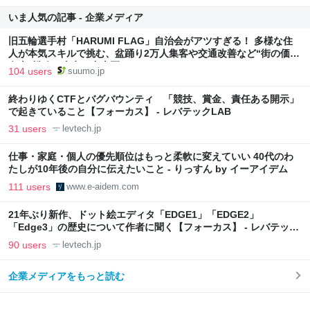
いま人気の記事 - 企業メディア
旧五輪選手村「HARUMI FLAG」自治会がアツすぎる！ 多様な住
人が本気スキルで挑む、盆踊り2万人集客や交通改善など“街の価値
向上”戦略 東京・中央区
104 users
suumo.jp
終わりゆくCTFとバグバウンティ 「競技、賞金、責任ある開示」
で起きていること【フォーカス】 - レバテックLAB
31 users
levtech.jp
仕事・家庭・個人の優先順位はもっと柔軟に変えていい 40代のわ
たしが10年後の自分に伝えたいこと - りっすん by イーアイデム
111 users
www.e-aidem.com
21年ぶり新作、ドット絵エディタ「EDGE1」「EDGE2」
「Edge3」の歴史について作者に聞く【フォーカス】 - レバテック
LAB
90 users
levtech.jp
企業メディアをもっと読む