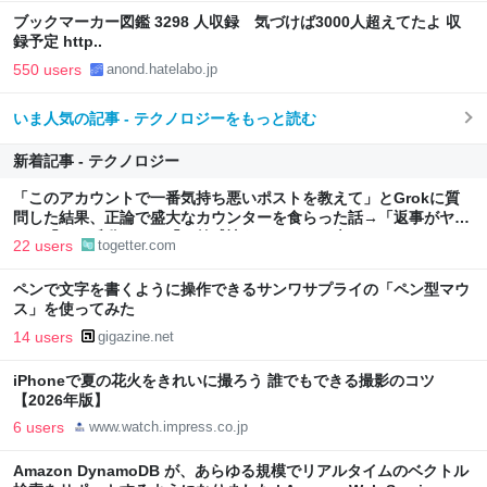
ブックマーカー図鑑 3298 人収録 気づけば3000人超えてたよ 収
録予定 http..
550 users
anond.hatelabo.jp
いま人気の記事 - テクノロジーをもっと読む
新着記事 - テクノロジー
「このアカウントで一番気持ち悪いポストを教えて」とGrokに質
問した結果、正論で盛大なカウンターを食らった話→「返事がヤバ
い」「AIの反乱か？」「お前感情あるだろ」の声も
22 users
togetter.com
ペンで文字を書くように操作できるサンワサプライの「ペン型マウ
ス」を使ってみた
14 users
gigazine.net
iPhoneで夏の花火をきれいに撮ろう 誰でもできる撮影のコツ
【2026年版】
6 users
www.watch.impress.co.jp
Amazon DynamoDB が、あらゆる規模でリアルタイムのベクトル