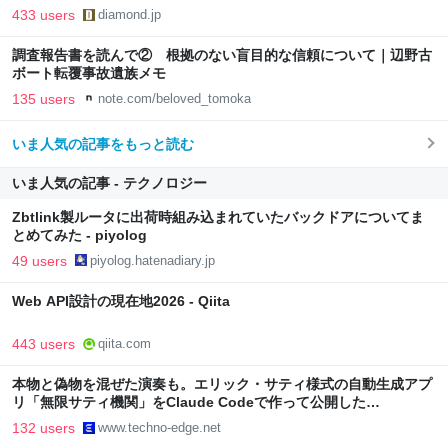
433 users
diamond.jp
調査報告書を読んで② 根拠のない盲目的な信頼について｜辺野古
ボート転覆事故遺族メモ
135 users
note.com/beloved_tomoka
いま人気の記事をもっと読む
いま人気の記事 - テクノロジー
Zbtlink製ルータに出荷時組み込まれていたバックドアについてま
とめてみた - piyolog
49 users
piyolog.hatenadiary.jp
Web API設計の現在地2026 - Qiita
443 users
qiita.com
本物と偽物を混ぜた演奏も。エリック・サティ様式の自動生成アプ
リ「無限サティ機関」をClaude Codeで作って公開した
（CloseBox） | テクノエッジ TechnoEdge
132 users
www.techno-edge.net