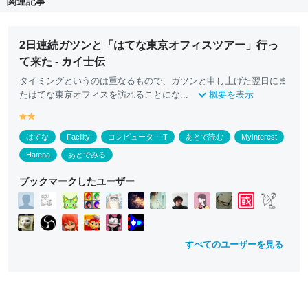
関連記事
2日連続ガツンと「はてな東京オフィスツアー」行っ
て来た - カイ士伝
タイミングというのは重なるもので、ガツンと申し上げた翌日にま
た
はてな
東京オフィスを訪れることにな...
概要を表示
y
y
e
e
はてな
Facility
コンピュータ・IT
あとで読む
MyInterest
ll
ll
o
o
Hatena
あとでみる
w
w
ブックマークしたユーザー
すべてのユーザーを見る