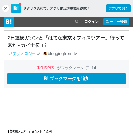
サクサク読めて、
アプリ限定の機能も多数！
アプリで開く
c
l
o
ログイン
ユーザー登録
s
e
2日連続ガツンと「はてな東京オフィスツアー」行って
来た - カイ士伝
テクノロジー
bloggingfrom.tv
42
users
14
がブックマーク
ブックマークを追加
14
記事へのコメント
件