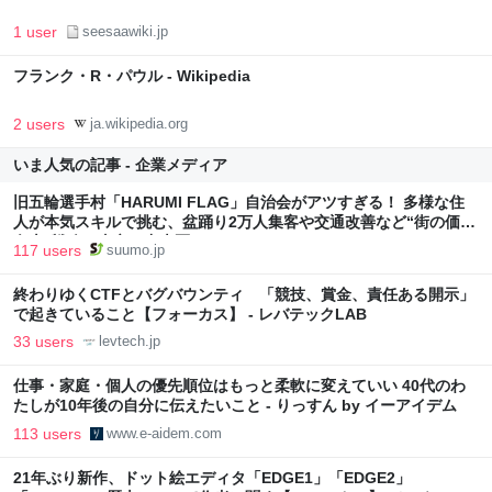
1 user
seesaawiki.jp
フランク・R・パウル - Wikipedia
2 users
ja.wikipedia.org
いま人気の記事 - 企業メディア
旧五輪選手村「HARUMI FLAG」自治会がアツすぎる！ 多様な住
人が本気スキルで挑む、盆踊り2万人集客や交通改善など“街の価値
向上”戦略 東京・中央区
117 users
suumo.jp
終わりゆくCTFとバグバウンティ 「競技、賞金、責任ある開示」
で起きていること【フォーカス】 - レバテックLAB
33 users
levtech.jp
仕事・家庭・個人の優先順位はもっと柔軟に変えていい 40代のわ
たしが10年後の自分に伝えたいこと - りっすん by イーアイデム
113 users
www.e-aidem.com
21年ぶり新作、ドット絵エディタ「EDGE1」「EDGE2」