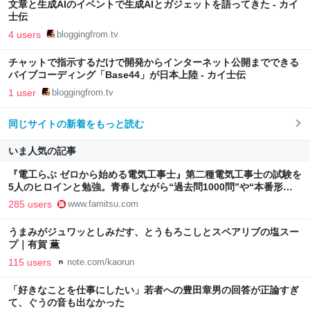
文章と生成AIのイベントで生成AIとガジェットを語ってきた - カイ
士伝
4 users
bloggingfrom.tv
チャットで指示するだけで開発からインターネット公開までできる
バイブコーディング「Base44」が日本上陸 - カイ士伝
1 user
bloggingfrom.tv
同じサイトの新着をもっと読む
いま人気の記事
『電工らぶ ゼロから始める電気工事士』第二種電気工事士の試験を
5人のヒロインと勉強。青春しながら“過去問1000問”や“本番形式
CBT模擬試験”で本格的に学べるノベルゲーム | ゲーム・エンタメ
285 users
www.famitsu.com
最新情報のファミ通.com
うまみがジュワッとしみだす、とうもろこしとスペアリブの塩スー
プ｜有賀 薫
115 users
note.com/kaorun
「好きなことを仕事にしたい」若者への豊田章男の回答が正論すぎ
て、ぐうの音も出なかった