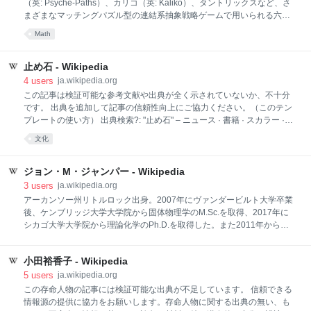
員である」と定義されている）のこと、またはシステ
（英: Psyche-Paths）、カリコ（英: Kaliko）、タントリックスなど、さ
ムの呼称[1][2]。 VARシステムは「最小限の干渉、最大
まざまなマッチングパズル型の連結系抽象戦略ゲームで用いられる六角
限の利益」という理念のもとに運用され「明確かつ明
形タイルに対して、Kurt N. Van Ness が付けた名称である。[1] それぞれ
Math
白なエラー」や「重大なミス・出来事」（英語
のタイルでは、1色から3色の線によって、6辺をさまざまな構成で結ぶ
の'miss'は「見逃し・見落とし」の意味で、‘serious
経路が描かれる。各辺は、特定の経路の形状と色によって別の辺に接続
missed incident’は「重大な見落とされた出来事」）が
される。ゲームプレイは一般に、プレイヤーが交互にタイルを置く形で
止め石 - Wikipedia
修正される方法を提供することを目指してい
進行する。各手番では、既に置かれているタイルに隣接するようにタイ
4
users
ja.wikipedia.org
ルを置き、タイルの辺をまたいで同じ色の経路が連続するようにする。
この記事は検証可能な参考文献や出典が全く示されていないか、不十分
サーペンタイルは、Brett J. Gilbert が開発し、ThinkFun が2008年に発売
です。 出典を追加して記事の信頼性向上にご協力ください。（このテン
した1人用連結パズルゲームの名称でもある。20
プレートの使い方） 出典検索?: "止め石" – ニュース · 書籍 · スカラー ·
CiNii · J-STAGE · NDL · dlib.jp · ジャパンサーチ · TWL (2017年8月) 止め
文化
石 止め石（とめいし）とは、日本庭園や神社仏閣の境内において、立ち
入り禁止を表示するために用いられる石。関守石（せきもりいし）や留
め石、関石、極石、踏止石などとも言う。[1]丸い石に黒い棕櫚縄を十文
ジョン・M・ジャンパー - Wikipedia
字に掛けたものが使用される。 使い方は、二又の分かれ道となっている
3
users
ja.wikipedia.org
一方を塞ぐことである。その先で茶会などを催している場合に茶会の妨
アーカンソー州リトルロック出身。2007年にヴァンダービルト大学卒業
げとならないようにする目的や、庭園改装中の際に止め石が利用され
後、ケンブリッジ大学大学院から固体物理学のM.Sc.を取得、2017年に
る。石を置いてあるだけであり、超えて進むこともできるが、庭の持ち
シカゴ大学大学院から理論化学のPh.D.を取得した。また2011年からDE
主がそれ
Shaw Research勤務を経て、2014年にGoogle DeepMindに移籍し、
AlphaFold開発のグループリーダーに就任した。
小田裕香子 - Wikipedia
5
users
ja.wikipedia.org
この存命人物の記事には検証可能な出典が不足しています。 信頼できる
情報源の提供に協力をお願いします。存命人物に関する出典の無い、も