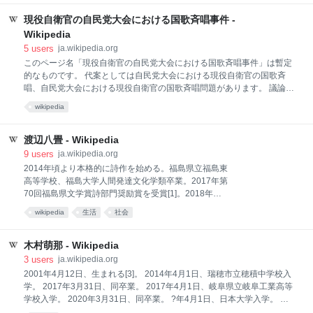
る中、『プラグマタ』においても実際に開発中2人プ
これはなんだ
法
ネタ
も併設されている。 1958年に営業を開始[3][注 1][注
レイ対応のアイデアも出た上で、本作で大事にしてい
2]。 本来は国有地であり、当初は施設の運営者が千代
現役自衛官の自民党大会における国歌斉唱事件 -
るのは「1人がアクションとパズルを同時にプレイす
田区を通じて利用許可・貸与を受けていたが、1962年
Wikipedia
る忙
（昭和37年）以降は許可が更新されておらず、以後約
5
users
ja.wikipedia.org
60年ほどに渡って違法占拠状態が続いている。このた
このページ名「現役自衛官の自民党大会における国歌斉唱事件」は暫定
め過去に東京都議会等でも問題として取り上げられて
的なものです。 代案としては自民党大会における現役自衛官の国歌斉
いるが[6]、2024年現在も解決には至っていない。
唱、自民党大会における現役自衛官の国歌斉唱問題があります。 議論は
ノートを参照してください。（2026年4月） この記事の主題はウィキペ
wikipedia
ディアにおける独立記事作成の目安を満たしていないおそれがありま
す。 目安に適合することを証明するために、記事の主題についての信頼
できる二次資料を求めています。なお、適合することが証明できない場
渡辺八畳 - Wikipedia
合には、記事は統合されるか、リダイレクトに置き換えられるか、さも
9
users
ja.wikipedia.org
なくば削除される可能性があります。 出典検索?: "現役自衛官の自民党
2014年頃より本格的に詩作を始める。福島県立福島東
大会における国歌斉唱事件" – ニュース · 書籍 · スカラー · CiNii · J-
高等学校、福島大学人間発達文化学類卒業。2017年第
STAGE · NDL · dlib.jp · ジャパンサーチ · TWL (2026年4月)
70回福島県文学賞詩部門奨励賞を受賞[1]。2018年、
「詩と思想」現代詩の新鋭に選出。同年から2年間、
wikipedia
生活
社会
詩の投稿サイト「B-REVIEW」の運営に携わる[2]。
2019年、「文学極道」2018年度エンターテインメン
ト賞を受賞。2023年、第19回文芸思潮現代詩賞奨励賞
木村萌那 - Wikipedia
を受賞[3]。個人サークル「自然体同好会」としてコミ
3
users
ja.wikipedia.org
ックマーケットなど各種同人即売会にも参加する[1]。
2001年4月12日、生まれる[3]。 2014年4月1日、瑞穂市立穂積中学校入
詩誌『BONE』主催[3]。2025年、自身初の商業出版で
学。 2017年3月31日、同卒業。 2017年4月1日、岐阜県立岐阜工業高等
ある詩集『唇に磁石』を上梓[4]。2026年2月、第一詩
学校入学。 2020年3月31日、同卒業。 ?年4月1日、日本大学入学。 小
集『唇に磁石』により、第31回中原中也賞最終候補と
学校4年生の時、オリンピック出場を目指してボクシングも始める。穂