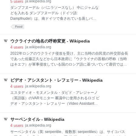
はミシン会社を経営しており、戦時中は軍需で潤った
5
users
ja.wikipedia.org
飯村が演習の結果を伝えるため塚田を訪ねたところ
が、終戦で別の事業を探さなければならなくなった。
ダンプフヌーデル（バニラソースなし） 中にジャムな
1950年（昭和25年）3月、相部は場外馬券の販売を事
どを入れる ダンプフヌーデル（ドイツ語:
業とするため、鈴木茂三郎ら政治家に働きかけを行
Dampfnudel）は、南ドイツで食されている蒸しパン
い、GHQの許可も得た。しかし当時競馬は国営であり
[1]。バニラソースやポピーシードをかけて食べるのが
Food
（国営競馬）、馬券販売は民間の運営になじまないと
定番となっている[1]。複数形はダンプフヌーデルン
して、最終的な許可が下りなかった。その後、国営競
（Dampfnudeln）。 ヘーフェクレーセ（Hefeklöße）
馬の運営は日本中央競馬会に移管されることになっ
とも呼ばれる[2]、 バイエルン地方やオーストリアの伝
ウクライナの地名の呼称変更 - Wikipedia
た。相部は先願権を主張し、農林大臣の河野一郎や畜
統的なデザートである[2]。また、クリスマスのデザー
4
users
ja.wikipedia.org
産局競馬部長の井上網雄に馬券販売を認めるよう交渉
トとしても定番となっている[3]。 「ダンプフ」は「蒸
2022年ロシアのウクライナ侵攻を受け、主に当時の自民党の外交部会長
したが、両名とも渡米し
した」の意で、「ヌーデル」は英語のnoodleと同じく
であった佐藤正久などから日本政府に『ウクライナの首都の呼称（当時
「麺」の意であり、「蒸した麺」という意味合いの名
はキエフ）が軍事侵攻している国のロシア語に基づいていて適切ではな
称となる[4]。ソースをかけないダンプフヌーデルの味
い。ウクライナの首都の呼称をロシア語の発音に基づく表記（キエフ）
は「具の入っていない花捲」に似る[3]。 酵母入りの小
からウクライナ語の発音に基づく表記 （キーウ）に変更してはどうか』
麦粉生地で団子を作って、中にジャムなどを入れてか
ビデオ・アシスタント・レフェリー - Wikipedia
等の指摘が寄せられた[1][2][3]。 これを受け、外務省は適切な呼称につい
ら蒸し上げる。食する際にはバニラソースやポピーシ
てウクライナ政府の意向について照会を行うと、ウクライナ側から了諾
4
users
ja.wikipedia.org
ードをかける[2]
の回答が得られたため、ウクライナの首都の呼称をロシア語の呼称「キ
エスタディオ・モヌメンタル・ダビド・アレジャーノ
エフ」からウクライナ語の呼称「キーウ」に変更することとなった。さ
（英語版）のVARモニター 審議中に使用されるロゴ ビ
らに、ウクライナの首都の呼称変更に伴って、ロシア語に基づく表記の
デオ・アシスタント・レフェリー（Video Assistant
ウクライナ国内の全ての都市もウクライナ語に基づく表記をすることと
Referee、VAR）は、主審が下した判定（もしくは見
なった。外務省は、今回の見直しとの整合性をとるため、今後、各国の
逃された出来事）を、ビデオ映像（ビデオと映像は同
都市名が記載
サーペンタイル - Wikipedia
じ意味）と通信用ヘッドセットを用いて確認（ビデオ
判定）するサッカーの試合審判員（match officialsの
4
users
ja.wikipedia.org
訳。競技規則では審判員と訳され「VARはビデオ審判
サーペンタイル（英: serpentile、複数形: serpentiles）は、サイコパス