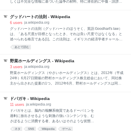
しくは不完全な情報に基づいた論争の材料、特に潜在的に中傷・誹謗・
名誉毀損あるいは有害となるものはすぐに除去する必要があります。 出
典検索?: "小田裕香子" – ニュース · 書籍 · スカラー · CiNii · J-STAGE ·
グッドハートの法則 - Wikipedia
NDL · dlib.jp · ジャパンサーチ · TWL (2026年5月) 小田 裕香子（おだ ゆ
かこ）は、日本の細胞生物学者[1]。京都大学 生命科学研究科 教授、生
6
users
ja.wikipedia.org
命科学研究科 附属生命情報解析教育センター 戦略的教育プログラム教員
グッドハートの法則（グッドハートのほうそく、英語:Goodhart's law）
[2]。日本細胞生物学会理事（2024年6月〜2026年6月）、同学会代議員
は、「ある尺度が目標となったとき、それは良い尺度ではなくなる」と
（2022年4月〜2026年6月）[3][4][注釈 1]。 博士前期課程在籍時に、京
述べられる格言である[1]。この法則は、イギリスの経済学者チャール
都大学永田和宏研究室にて、変性タ
ズ・グッドハートにちなんで名付けられた。彼は、イギリスの金融政策
あとで読む
に関する1975年の論文で、この格言の核となるアイデアを表現したとさ
れている[2]。 格言の由来となったチャールズ・グッドハート。2012年
のスピーチにて 多くの概念がこのアイデアに関連しており、そのうち少
野菜ホールディングス - Wikipedia
なくとも1つはグッドハートの発言よりも前に存在していた[4]。特に、
3
users
ja.wikipedia.org
Jeff Rodamarが主張するように、さまざまな定式化が1969年にさかのぼ
野菜ホールディングス（やさいホールディングス）とは、2012年（平成
るため、キャンベルの法則が先行している可能性が高い[5]。他の学者た
24年）6月27日開催の野村ホールディングス株主総会において、同社株
ちも当時、同様の洞察を持っていた。ジェローム・ラベッツの1971年の
主から出された提案の1つ。 2012年6月、野村ホールディングスは同月
著書『Scientific Know
27日開催予定の第108回定時株主総会招集通知にて、同社の個人株主（1
人）が約100項目の提案を行っていることを発表。その内、「株主総会
ドパガキ - Wikipedia
に付議するための要件を満たすもののみ総会に諮る」として、18の議案
が同総会に上程された[1]。 この18の議案は 会社の略称を「YHD」と
11
users
ja.wikipedia.org
し、営業マンは自己紹介をする際に「野菜、ヘルシー、ダイエットと覚
ドパガキとは、脳内の報酬系物質であるドーパミンを
えてください」と前置きする（第3号議案）。 東京電力及び関西電力に
過剰に放出させるような刺激の強いコンテンツを、む
対する融資や投資を禁ずる旨を定款に明記する（第11号議案）。 オフィ
さぼるように消費する者、あるいはそのような状態に
ス内の便器は全て和式とし、足腰を鍛錬し、株価4桁を目指して日々ふ
陥っている若年層を指すインターネットスラング[1]。
ネタ
SNS
Wikipedia
ゲーム
んばる旨を定款に明記する（第12号議案）。 取締役の社内で