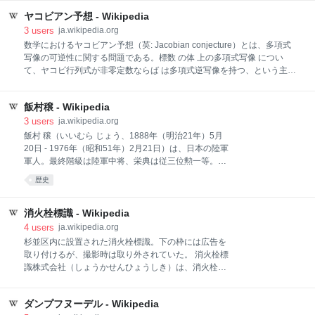
ジを編集することができない場合、ノートページにて
ヤコビアン予想 - Wikipedia
{{半保護編集依頼}}を用いて編集を依頼してください。
半保護を解除しても問題ない状態になった場合、半保
3
users
ja.wikipedia.org
護の解除を依頼してください。 この項目では最近の災
数学におけるヤコビアン予想（英: Jacobian conjecture）とは、多項式
害に関する情報を扱っています。災害の状況は急速に
写像の可逆性に関する問題である。標数 の体 上の多項式写像 につい
変化していく可能性があり、関連する情報は不確実な
て、ヤコビ行列式が非零定数ならば は多項式逆写像を持つ、という主張
内容を含んでいるおそれがあります。この項目の最新
であった。 この主張は、2変数の場合については1884年にルートヴィ
版の内容も常に最新の情報を反映しているとは限りま
ヒ・クラウスによってすでに述べられていたが、その証明には誤りがあ
せん。 編集の際はウィキペディアが新聞ではないこと
飯村穣 - Wikipedia
った[1]。1939年にはオット・ハインリヒ・ケラー（英語版）が整数係数
に留意し、災害分野のプロジェクトに従い、加筆して
の多変数多項式について改めて定式化した。のちにシュリーラム・アビ
3
users
ja.wikipedia.org
ください。記載内容について話し合うにはノートが有
ヤンカール（英語版）によって、主張自体は初等的な多変数微分積分学
飯村 穣（いいむら じょう、1888年（明治21年）5月
用です。（2026年7月） 本記事に内容加筆および
の知識で理解できる一方、解決には深い代数幾何学を要する問題の例と
20日 - 1976年（昭和51年）2月21日）は、日本の陸軍
して広く知られるようになった。 ヤコビアン予想には長年にわたり多数
軍人。最終階級は陸軍中将、栄典は従三位勲一等。茨
の証明が提出されたが、その多くには微妙な誤りが発見されてきた。
城県出身。陸士21期次席。 総力戦研究所所長として研
歴史
2026年7月、数学者Levent Alpögeは3変数の
究生とともに「総力戦机上演習」という日米開戦とな
った場合のシミュレーションをおこない、日本の敗北
という結論を出した。 この演習では船舶の喪失が生産
消火栓標識 - Wikipedia
量を上回り、戦争遂行が困難になること、ソ連とアメ
4
users
ja.wikipedia.org
リカが軍事的に協力する（演習ではソ連極東地方の米
杉並区内に設置された消火栓標識。下の枠には広告を
軍の軍事利用という設定）ことなど実際の太平洋戦争
取り付けるが、撮影時は取り外されていた。 消火栓標
をかなり正確に予測した。 自著「続兵術随想」による
識株式会社（しょうかせんひょうしき）は、消火栓標
と、当時陸軍大臣であった東条英機は、殆ど毎日机上
識の設置と広告を専門とする企業である。 この業界大
演習を見学した一方で、主戦派の塚田攻参謀次長は一
手の企業であり、一般社団法人全国消火栓標識連合会
度も見学せず、主戦派が大勢を占める参謀本部からは
ダンプフヌーデル - Wikipedia
の会員の一つでもある。 創業者の相部藤次郎は、戦前
数人の部員だけ見学に来たとのことである[1]。そこで