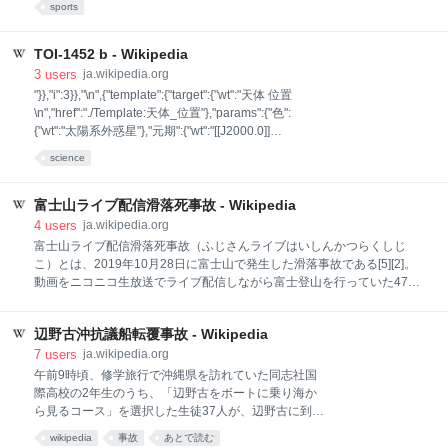
sports
なる[5]。 また近年は現代アーティストとしても制作を
積中学校在学中の2017年1月、東海アンダージュニア選手権大会の中学
続けている。アートプロジェクト「スナワチオコス」
生⼥⼦52kg級で優勝[4]。 岐阜県立岐阜工業高等学校在学中の2019年3
の主催[3]。2024年、都知事選の際に都内の各所で貼ら
月、第30回全国高等学校ボクシング選抜大会兼JOCジュニアオリンピッ
TOI-1452 b - Wikipedia
れ
クカップに出場。女子ライト級で優勝[5]。2019年10月、第18回全日本
3
users
ja.wikipedia.org
女子ボクシング選手権大会の女子ジュニアの部（フェザー級）で優勝
"}},"i":3}},"\n",{"template":{"target":{"wt":"天体 位置
[6]。 2019年11月13日、ASBCアジアユース選手権大会女子57kg級で
\n","href":"./Template:天体_位置"},"params":{"色":
JAISMINE（インド）と対戦し、3ラウンドレフェリーストップで一回戦
{"wt":"太陽系外惑星"},"元期":{"wt":"[[J2000.0]]
敗
{{R|simbad}}"},"赤経":{"wt":"
science
{{RA|19|20|41.7258970920}}{{R|simbad}}"},"赤緯":
{"wt":"{{DEC|+73|11|43.537714476}}{{R|simbad}}"},"固
有運動":{"wt":"赤経: 7.800 [[秒 (角度)|ミリ秒]]/[[年]]
富士山ライブ配信滑落死事故 - Wikipedia
{{R|simbad}} 赤緯: -74.076 ミリ秒/年
4
users
ja.wikipedia.org
{{R|simbad}}"},"parallax":{"wt":"32.7823"},"p_error":
富士山ライブ配信滑落死事故（ふじさんライブはいしんかつらくしじ
{"wt":"0.014"},"
こ）とは、2019年10月28日に富士山で発生した滑落事故である[5][2]。
動画をニコニコ生放送でライブ配信しながら富士登山を行っていた47歳
男性（以降Tと記す）が富士山頂から滑落し[2][3]、2日後に遺体となって
発見された[1]。 Tは本名は明かさず、TEDZU（テツ）と名乗って活動し
辺野古沖抗議船転覆事故 - Wikipedia
ていた[2][6]。 司法試験への挑戦に苦戦する中、40代になったTは富士登
山に熱中するようになり、配信者が大勢集まって富士登山をするイベン
7
users
ja.wikipedia.org
トに参加した経験もあった[2]。Tは以前から富士登山の様子のライブ配
午前9時頃、修学旅行で沖縄県を訪れていた同志社国
信を多数行っており、2019年5月から事故発生時までに富士登山の様子
際高校の2年生のうち、「辺野古をボートに乗り海か
のライブ配信を少なくとも26回行っていたことが記録されている[7]。 事
ら見るコース」を選択した生徒37人が、辺野古に到着
故の5日前、Tのライブ配信の視聴者が「雪景色の富士山見たい」とコメ
[8][11][12]。到着した生徒達は、「先発隊」の生徒18
wikipedia
事故
あとで読む
ントし、Tは「見たい？雪もう降っ
人と、「後発隊」の生徒の19人の、2つのグループに