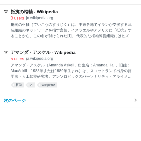
分かれ、それぞれに1人ずつ引率を行う教員が付いた
[11][13]。 9時半頃、「先発隊」の生徒18人は、ヘリ基
抵抗の枢軸 - Wikipedia
地反対協議会が保有する、在日米軍普天間基地の辺野
3
users
ja.wikipedia.org
古移設工事への海上抗議活動にも使われていた小型船
抵抗の枢軸（ていこうのすうじく）は、中東各地でイランが支援する武
の「不屈」（生徒8名と船長1名の計9人が乗船、最大
装組織のネットワークを指す言葉。イスラエルやアメリカに「抵抗」す
搭載人員10人、長さ6.27メートル、総トン数1.9ト
ることから、この名が付けられた[1]。 代表的な枢軸陣営組織にはヒズボ
ン）と「平和丸」（生徒10名と船長1名と乗員1名の計
ラ、ハマース、イラン革命防衛隊、イスラム聖戦などが挙げられる[2]
12人が乗船、最大搭載人員13人、長さ7.63メートル、
[3]。イランは枢軸陣営に多くの資金を送っていると考えられているが、
総トン数5トン未満）の2隻に分乗して出航した[11][14]
アマンダ・アスケル - Wikipedia
イラン政府は認めていない[4]。 2023年パレスチナ・イスラエル戦争以
[15][16]。その際「先発隊」の生徒達は、辺野古漁港
後、抵抗の枢軸陣営とアメリカ・イスラエル陣営の対立は明確となり、
5
users
ja.wikipedia.org
の、幅4
2023年イスラエルとヒズボラの紛争や、紅海危機、イラン・イスラエル
アマンダ・アスケル（Amanda Askell、出生名：Amanda Hall、旧姓：
戦争に繋がることとなる。
MacAskill、1988年または1989年生まれ）は、スコットランド出身の哲
学者・人工知能研究者。アンソロピックのパーソナリティ・アライメン
トチームのリーダーを務め、同社の大規模言語モデル「Claude」の性格
哲学
AI
Wikipedia
設計・倫理訓練を主導している。2024年には’’TIME’’誌の「TIME100
AI」に選出された[1]。 アマンダ・ホールとして生まれ、スコットランド
のプレストウィックで母（教師）のもとに育った[2]。中等教育はクラッ
次のページ
クマナンシャーのアルヴァで受けた[2]。ダンディー大学では哲学と美術
の学位を目指し、ダンカン・オブ・ジョーダンストーン美術学校で純粋
美術と哲学を学んだ[3]。 その後、オックスフォード大学にて哲学の
BPhilを取得（指導教員：スコット・スタージョン）[4]。2018年にはニ
ュー