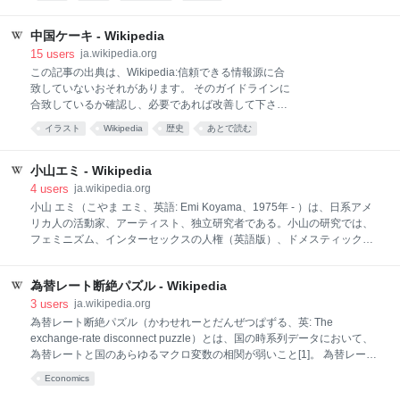
「ドーパミン中毒のガキ」の略称[2]。「ドパ中」と略
される場合もある[3]。正式な学術用語や病名ではな
く、行動傾向を指した蔑称として用いられる[4]。類義
中国ケーキ - Wikipedia
語として「アドレナリン中毒のガキ」の略称であるア
15
users
ja.wikipedia.org
ドガキという語も存在する[2][5]。 ドパガキの要因とさ
この記事の出典は、Wikipedia:信頼できる情報源に合
れるドーパミンの構造式。 2024年末頃から主にZ世代
致していないおそれがあります。 そのガイドラインに
や‪α‬世代などの若年層を中心に用いられ始めた[1][2]。
合致しているか確認し、必要であれば改善して下さ
SNSやゲームなどといった、変化の大きいコンテンツ
い。（2025年11月） 日清戦争が終結してから世界各
イラスト
Wikipedia
歴史
あとで読む
からの刺激を求めてしまうが故に、集中力の続かない
国がこぞって中国を奪い合う様子の風刺画である[1]。
状況下に陥る若年層を揶揄気味に指す[2]。 脳科学者で
1898年の作品である。日清戦争が終結してから3年後
ある恩蔵絢子は、「SNSが普及してから現代の子供は
に、世界の列強が中国を分割する様子が描かれてお
小山エミ - Wikipedia
他者と比べる生活を自然に強い
り、分割しているのは、イギリス、ドイツ、ロシア、
4
users
ja.wikipedia.org
フランス、日本。その背後で中国はなす術も無く手を
小山 エミ（こやま エミ、英語: Emi Koyama、1975年 - ）は、日系アメ
あげている[2]。教育出版によると日本は明治天皇で、
リカ人の活動家、アーティスト、独立研究者である。小山の研究では、
中国は光緒帝とのこと[3]。最も積極的に切り取ろうと
フェミニズム、インターセックスの人権（英語版）、ドメスティック・
していたのはドイツであった。ドイツは中国での植民
バイオレンス、セックスワークなどの問題が議論されている。最もよく
地を持っていなかったためであった。日本は日清戦争
知られている作品は、2000年の論文「トランスフェミニスト・マニフェ
で勝ったことにより最も有利なはずであり、日本刀を
為替レート断絶パズル - Wikipedia
スト（The Transfeminist Manifesto）」で、トランスジェンダー研究
持参しているのに日本刀を持たせられていなかった。
（英語版）に関する多数のアンソロジーやジャーナルで繰り返し再出版
3
users
ja.wikipedia.org
イギリスとドイツが睨み合っていることから、イギリ
されてきた。彼女は、インターセックス・イニシアティブ（英語版）の
為替レート断絶パズル（かわせれーとだんぜつぱずる、英: The
ス
創設者である。 2001年、小山は北米インターセックス協会の学生イン
exchange-rate disconnect puzzle）とは、国の時系列データにおいて、
ターン兼プログラムアシスタントを務めた後、インターセックスの擁護
為替レートと国のあらゆるマクロ変数の相関が弱いこと[1]。 為替レート
グループIntersex Initiative Portland（ipdx）を設立した[1]。この組織は
は自国通貨と外国通貨の相対価格であり、多くの経済取引に影響する重
Economics
要なマクロ経済変数である。それにもかかわらず、為替レートが他のマ