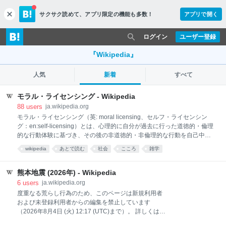
サクサク読めて、
アプリ限定の機能も多数！
アプリで開く
c
l
o
ログイン
ユーザー登録
s
e
『Wikipedia』
人気
新着
すべて
モラル・ライセンシング - Wikipedia
88
users
ja.wikipedia.org
モラル・ライセンシング（英: moral licensing、セルフ・ライセンシン
グ：en:self-licensing）とは、心理的に自分が過去に行った道徳的・倫理
的な行動体験に基づき、その後の非道徳的・非倫理的な行動を自己中心
的に正当化して行う現象を指す。社会心理学、マーケティングにおける
wikipedia
あとで読む
社会
こころ
雑学
概念である[1][2]。 これは、道徳行動と非道徳行動の関係を説明する理論
的枠組みの一つとして、2000年代に社会心理学の分野で提唱された。例
えば、運動をしたからカロリーが高いものを食べても「許される」と感
熊本地震 (2026年) - Wikipedia
じてしまうことが挙げられる。これはモラル・ライセンシングの典型的
6
users
ja.wikipedia.org
な例である。 この効果は2000年代初頭に英語圏で報告され[3]、以降、
度重なる荒らし行為のため、このページは新規利用者
日本を含む各国で実証研究が進められている。研究では、道徳的行動が
および未登録利用者からの編集を禁止しています
自己の「道徳的資格（moral credential）」を強化し、罪悪感を軽減する
（2026年8月4日 (火) 12:17 (UTC)まで）。 詳しくは半
ことで非道徳的行動
保護の方針および保護記録をご覧ください。このペー