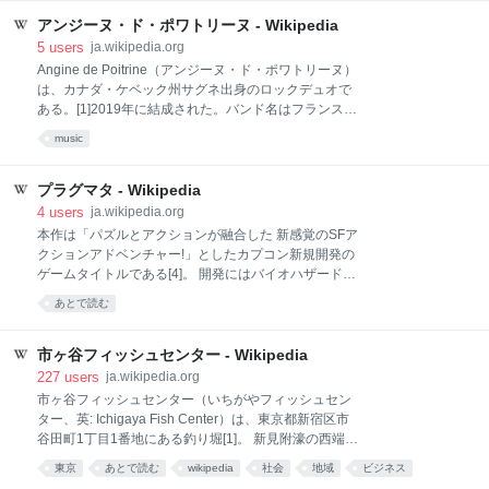
クロ経済変数と相関がないことは理解し難いパズルと言える。初期の研
究では、マクロ経済のファンダメンタルズを用いて予測することが非常
アンジーヌ・ド・ポワトリーヌ - Wikipedia
に難しいことが指摘されている[2]。また、固定相場制から変動相場制に
5
users
ja.wikipedia.org
移行すると、名目為替レートと実質為替レートの変動が大きくなるにも
Angine de Poitrine（アンジーヌ・ド・ポワトリーヌ）
かかわらず、マクロ経済変数の変動は固定相場制のときに比較してほと
は、カナダ・ケベック州サグネ出身のロックデュオで
んど変化がないことも指摘されている[3][注 1]。
ある。[1]2019年に結成された。バンド名はフランス語
で「狭心症」。[2]メンバーはそれぞれクン・ド・ポワ
music
トリーヌ（Khn de Poitrine）とクレック・ド・ポワト
リーヌ（Klek de Poitrine）という名前で活動してい
る。[3]実験的ロックと視覚的演出を組み合わせたスタ
プラグマタ - Wikipedia
イルで演奏する。[4] 若い頃から一緒に演奏していたふ
4
users
ja.wikipedia.org
たりは、2019年にアンジーヌ・ド・ポワトリーヌとし
本作は「パズルとアクションが融合した 新感覚のSFア
ての活動を開始した。[2]ただし、継続的にグループと
クションアドベンチャー!」としたカプコン新規開発の
して活動するようになったのは2023年以降とされる。
ゲームタイトルである[4]。 開発にはバイオハザードシ
[2] 衣装や舞台上のキャラクターは当初ジョークとして
リーズやデビルメイクライシリーズなどに携わったス
あとで読む
考案され、観客に対する実験的な演出の一環として採
タッフ達も参加している[1]。シナリオはバイオハザー
用したとされる。[5]素顔を晒さないことで、ふたりは
ドシリーズの他、『トロンにコブン』や『ドラゴンズ
匿名性を維持している。[6] ク
ドグマ』シリーズなどを手掛けてきた村田治生が担当
市ヶ谷フィッシュセンター - Wikipedia
している。 『プラグマタ』は新規制作発表から幾度か
227
users
ja.wikipedia.org
の発売予定年延期アナウンスを経てきたゲームタイト
市ヶ谷フィッシュセンター（いちがやフィッシュセン
ルであるが[5]、既視感のあるアクションゲームの手触
ター、英: Ichigaya Fish Center）は、東京都新宿区市
りではない「リプレイ性が高くて繰り返し遊べるかど
谷田町1丁目1番地にある釣り堀[1]。 新見附濠の西端
うか」を重視基準として、試行錯誤の開発を続けてい
に、鯉釣り用の鯉池と小さな魚を釣る金魚池がある
東京
あとで読む
wikipedia
社会
地域
ビジネス
た[1]。 近年2人プレイ対応のゲームタイトルも見られ
[2]。また、同じ場所に観賞魚、水草、草花のショップ