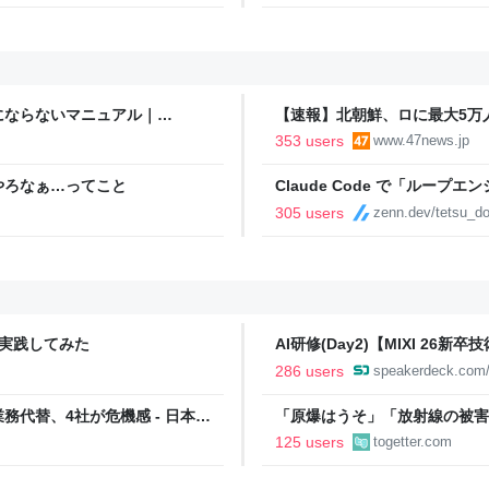
にならないマニュアル｜
【速報】北朝鮮、ロに最大5万
353 users
www.47news.jp
やろなぁ…ってこと
Claude Code で「ルー
305 users
zenn.dev/tetsu_d
」を実践してみた
AI研修(Day2)【MIXI 26新
286 users
speakerdeck.com/
務代替、4社が危機感 - 日本経
「原爆はうそ」「放射線の被害
フェイク動画がSNSなどで広が
125 users
togetter.com
離れた動画も増加、被爆者から