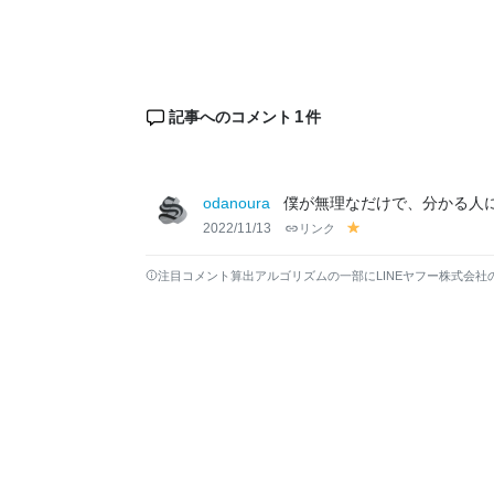
1
記事へのコメント
件
odanoura
僕が無理なだけで、分かる人
2022/11/13
リンク
y
el
lo
注目コメント算出アルゴリズムの一部にLINEヤフー株式会社
w