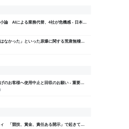
論 AIによる業務代替、4社が危機感 - 日本経
はなかった」といった原爆に関する荒唐無稽な
る事態に… 生成AIによる被爆の実相からはかけ
は憤りの声も
げのお客様へ使用中止と回収のお願い - 重要な
t
ティ 「競技、賞金、責任ある開示」で起きてい