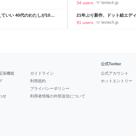
の価値向上”戦略 東京・中央
ること【フォーカス】 - レバテ
34 users
levtech.jp
いい 40代のわたしが10年
21年ぶり新作、ドット絵エディタ
イデム
ついて作者に聞く【フォーカス】
91 users
levtech.jp
公式Twitter
拡張機能
ガイドライン
公式アカウント
グ
利用規約
ホットエントリー
プライバシーポリシー
わせ
利用者情報の外部送信について