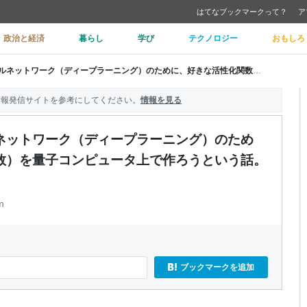
はてなブックマークって？
ア
政治と経済
暮らし
学び
テクノロジー
おもしろ
【量子機械学習】量子ニューラルネットワーク（ディープラーニング）のために、好きな活性化関数（非線形関数）を量子コンピュータ上で作ろうという話。 - sun_ek2の雑記。
情報発信サイトを参考にしてください。
情報を見る
ネットワーク（ディープラーニング）のため
数）を量子コンピュータ上で作ろうという話。
m
ブックマークを追加