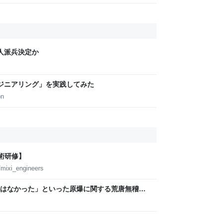
人派兵決定か
プエンジニアリング」を実践してみた
on
卒技術研修】
mixi_engineers
はなかった」といった原爆に関する荒唐無稽な
る事態に… 生成AIによる被爆の実相からはかけ
は憤りの声も