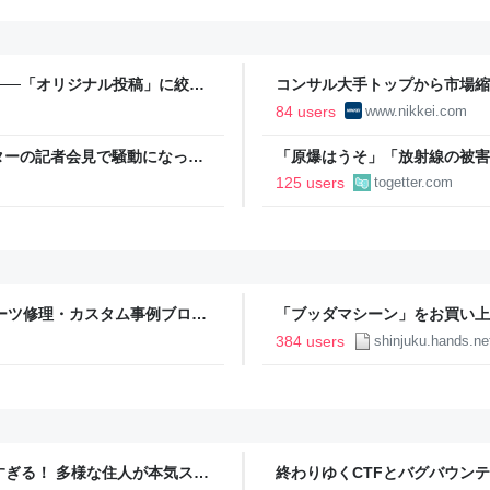
──「オリジナル投稿」に絞っ
コンサル大手トップから市場縮小
済新聞
84 users
www.nikkei.com
ターの記者会見で騒動になった
「原爆はうそ」「放射線の被害
護の声「行政側として八面六臂
フェイク動画がSNSなどで広が
125 users
togetter.com
離れた動画も増加、被爆者から
ムハーツ修理・カスタム事例ブログ
「ブッダマシーン」をお買い上
大阪／全国郵送）
お知らせ - ハンズ新宿店
384 users
shinjuku.hands.ne
ツすぎる！ 多様な住人が本気スキ
終わりゆくCTFとバグバウン