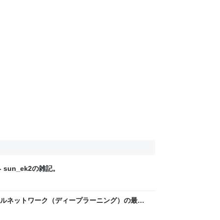
sun_ek2の雑記。
ルネットワーク（ディープラーニング）の最急
記。