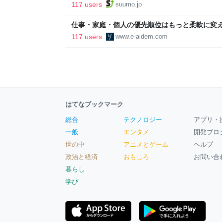
ルで挑む、盆踊り2万人集客や交通改善など“街
117 users
suumo.jp
区
仕事・家庭・個人の優先順位はもっと柔軟に変えて
後の自分に伝えたいこと - りっすん by イーア
117 users
www.e-aidem.com
はてなブックマーク
総合
テクノロジー
アプリ・
一般
エンタメ
開発ブロ
世の中
アニメとゲーム
ヘルプ
政治と経済
おもしろ
お問い合
暮らし
学び