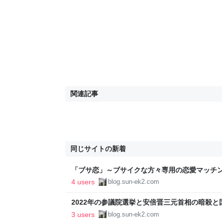
関連記事
同じサイトの新着
「ブサ恋」～ブサイクな方々専用の恋愛マッチ
話。 - sun_ek2の雑記。
4 users
blog.sun-ek2.com
2022年の参議院選挙と安倍晋三元首相の暗殺と国葬
記。
3 users
blog.sun-ek2.com