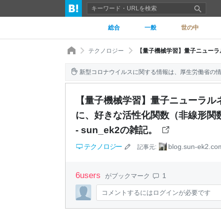
総合
一般
世の中
テクノロジー
新型コロナウイルスに関する情報は、厚生労働省の
【量子機械学習】量子ニューラル
に、好きな活性化関数（非線形関
- sun_ek2の雑記。
テクノロジー
blog.sun-ek2.co
記事元:
6
users
1
がブックマーク
コメントするにはログインが必要です