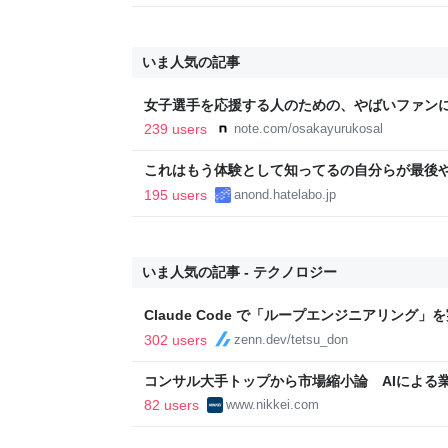
いま人気の記事
女子選手を応援する人のための、やばいファン
OSAKA YURU KOSAL:TETSUYA KITAMOTO
239 users
note.com/osakayurukosal
これはもう体験として知ってるの自分らが最後
195 users
anond.hatelabo.jp
いま人気の記事 - テクノロジー
Claude Code で「ループエンジニアリング
302 users
zenn.dev/tetsu_don
コンサル大手トップから市場縮小論 AIによる業
済新聞
82 users
www.nikkei.com