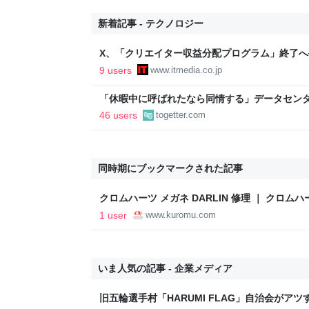
新着記事 - テクノロジー
X、「クリエイター収益分配プログラム」終了へ
た新報酬制度に移行
9 users
www.itmedia.co.jp
「休暇中に呼ばれたなら同情する」データセン
秋田県職員だが、前職で世話になった人から擁
46 users
togetter.com
の活躍をしたと思う」
同時期にブックマークされた記事
クロムハーツ メガネ DARLIN 修理 ｜ クロ
｜アフターダイヤ・メガネ修理・リング修復（
1 user
www.kuromu.com
いま人気の記事 - 企業メディア
旧五輪選手村「HARUMI FLAG」自治会がア