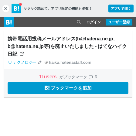
サクサク読めて、
アプリ限定の機能も多数！
アプリで開く
c
l
o
ログイン
ユーザー登録
s
e
携帯電話用投稿メールアドレス(h@hatena.ne.jp,
b@hatena.ne.jp等)を廃止いたしました - はてなハイク
日記
テクノロジー
haiku.hatenastaff.com
11
users
6
がブックマーク
ブックマークを追加