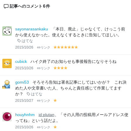
6
記事へのコメント
件
sayonarasankaku
「本日、廃止」じゃなくて、けっこう前
から使えなかった。使えなくするときに告知してほしい。
はてな
2015/10/26
リンク
y
y
y
y
y
y
y
el
el
el
el
el
el
el
lo
lo
lo
lo
lo
lo
lo
cubick
ハイク終了のお知らせも事後報告になりそうね
w
w
w
w
w
w
w
2015/10/26
リンク
y
y
y
y
el
el
el
el
lo
lo
lo
lo
gomi53
そろそろ告知は署名記事にしてはいかが？ これ決
w
w
w
w
めた人や文章書いた人、ちゃんと責任感じて作業してます
か？
はてな
2015/10/27
リンク
y
el
lo
houyhnhm
id:plutan
、「その人用の投稿用メールアドレス使
w
ってね」という話だよ。
2015/10/26
リンク
y