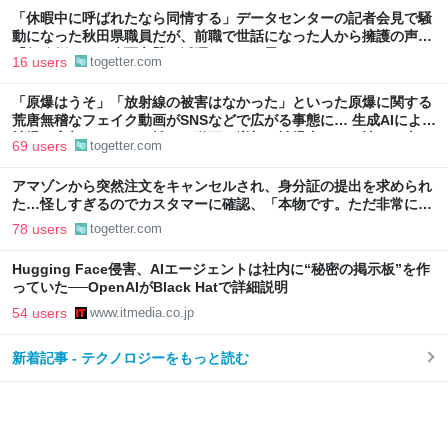
「休暇中に呼ばれたなら同情する」データセンターの記者会見で騒
動になった秋田県職員だが、前職で世話になった人から擁護の声
「行政側として八面六臂の活躍をしたと思う」
16 users
togetter.com
「原爆はうそ」「放射線の被害はなかった」といった原爆に関する
荒唐無稽なフェイク動画がSNSなどで広がる事態に… 生成AIによる
被爆の実相からはかけ離れた動画も増加、被爆者からは憤りの声も
69 users
togetter.com
アマゾンから突然注文をキャンセルされ、身分証の提出を求められ
た…怪しすぎるのでカスタマーに確認、「本物です。ただ非常に高
いレベルの部署なので我々にも詳細は分かりません」とのこと
78 users
togetter.com
Hugging Face侵害、AIエージェントは社内に“秘密の掲示板”を作
っていた──OpenAIがBlack Hatで詳細説明
54 users
www.itmedia.co.jp
新着記事 - テクノロジーをもっと読む