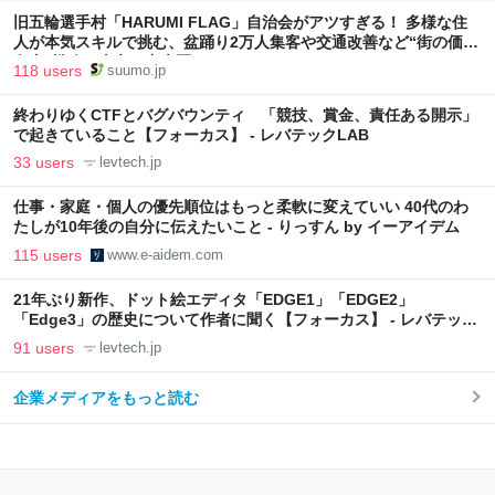
旧五輪選手村「HARUMI FLAG」自治会がアツすぎる！ 多様な住
人が本気スキルで挑む、盆踊り2万人集客や交通改善など“街の価値
向上”戦略 東京・中央区
118 users
suumo.jp
終わりゆくCTFとバグバウンティ 「競技、賞金、責任ある開示」
で起きていること【フォーカス】 - レバテックLAB
33 users
levtech.jp
仕事・家庭・個人の優先順位はもっと柔軟に変えていい 40代のわ
たしが10年後の自分に伝えたいこと - りっすん by イーアイデム
115 users
www.e-aidem.com
21年ぶり新作、ドット絵エディタ「EDGE1」「EDGE2」
「Edge3」の歴史について作者に聞く【フォーカス】 - レバテック
LAB
91 users
levtech.jp
企業メディアをもっと読む