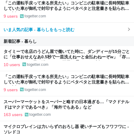
「この運転手戻って来る所見たい」コンビニの駐車場に長時間駐車
していた車が御札で封印するようにベタベタと注意書きを貼られて
いた話
9 users
togetter.com
いま人気の記事 - 暮らしをもっと読む
新着記事 - 暮らし
タイミーで名店のうどん屋で働いてた時に、ダンディーが15分ごと
に「仕事おせえなあ0.5秒で一皿洗えねーと金払わねーぞw」「存在
がうぜえんだよ早く消えろ」と耳元に囁いてきた話
10 users
togetter.com
「この運転手戻って来る所見たい」コンビニの駐車場に長時間駐車
していた車が御札で封印するようにベタベタと注意書きを貼られて
いた話
9 users
togetter.com
スーパーマーケットをスーパーと略すの日本過ぎる…「マクドナル
ドはマクドであるべき」「海外でもある」など
163 users
togetter.com
マイクロプレインは力いらずのおろし器 硬いチーズもフワフワに -
ソレドコ