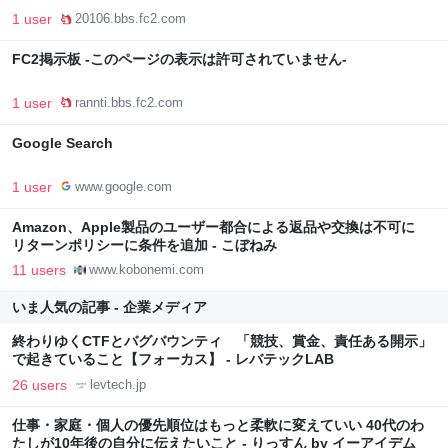
1 user
20106.bbs.fc2.com
FC2掲示板 -このページの表示は許可されていません-
1 user
rannti.bbs.fc2.com
Google Search
1 user
www.google.com
Amazon、Apple製品のユーザー都合による返品や交換は不可に
リターンポリシーに条件を追加 - こぼねみ
11 users
www.kobonemi.com
いま人気の記事 - 企業メディア
終わりゆくCTFとバグバウンティ 「競技、賞金、責任ある開示」
で起きていること【フォーカス】 - レバテックLAB
26 users
levtech.jp
仕事・家庭・個人の優先順位はもっと柔軟に変えていい 40代のわ
たしが10年後の自分に伝えたいこと - りっすん by イーアイデム