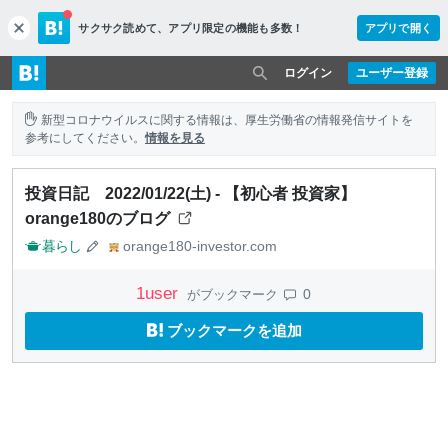
サクサク読めて、
アプリ限定の機能も多数！
アプリで開く
c
l
o
ログイン
ユーザー登録
s
e
新型コロナウイルスに関する情報は、厚生労働省の情報発信サイトを
参考にしてください。
情報を見る
投資日記 2022/01/22(土) - 【初心者 投資家】
orange180のブログ
暮らし
orange180-investor.com
1
user
0
がブックマーク
ブックマークを追加