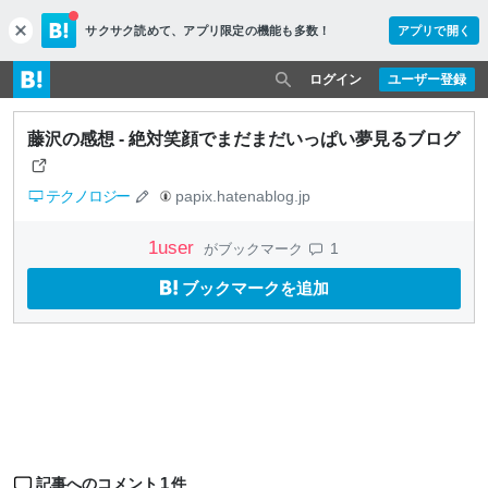
サクサク読めて、
アプリ限定の機能も多数！
アプリで開く
c
l
o
ログイン
ユーザー登録
s
e
藤沢の感想 - 絶対笑顔でまだまだいっぱい夢見るブログ
テクノロジー
papix.hatenablog.jp
1
user
1
がブックマーク
ブックマークを追加
1
記事へのコメント
件