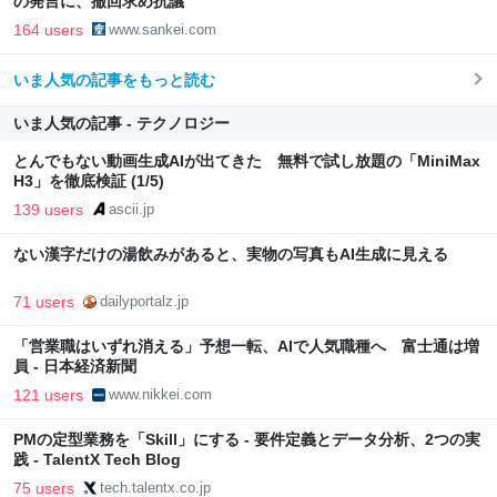
の発言に、撤回求め抗議
164 users
www.sankei.com
いま人気の記事をもっと読む
いま人気の記事 - テクノロジー
とんでもない動画生成AIが出てきた 無料で試し放題の「MiniMax
H3」を徹底検証 (1/5)
139 users
ascii.jp
ない漢字だけの湯飲みがあると、実物の写真もAI生成に見える
71 users
dailyportalz.jp
「営業職はいずれ消える」予想一転、AIで人気職種へ 富士通は増
員 - 日本経済新聞
121 users
www.nikkei.com
PMの定型業務を「Skill」にする - 要件定義とデータ分析、2つの実
践 - TalentX Tech Blog
75 users
tech.talentx.co.jp