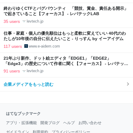
終わりゆくCTFとバグバウンティ 「競技、賞金、責任ある開示」
で起きていること【フォーカス】 - レバテックLAB
35 users
levtech.jp
仕事・家庭・個人の優先順位はもっと柔軟に変えていい 40代のわ
たしが10年後の自分に伝えたいこと - りっすん by イーアイデム
117 users
www.e-aidem.com
21年ぶり新作、ドット絵エディタ「EDGE1」「EDGE2」
「Edge3」の歴史について作者に聞く【フォーカス】 - レバテック
LAB
91 users
levtech.jp
企業メディアをもっと読む
はてなブックマーク
アプリ・拡張機能
開発ブログ
ヘルプ
お問い合わせ
ガイドライン
利用規約
プライバシーポリシー