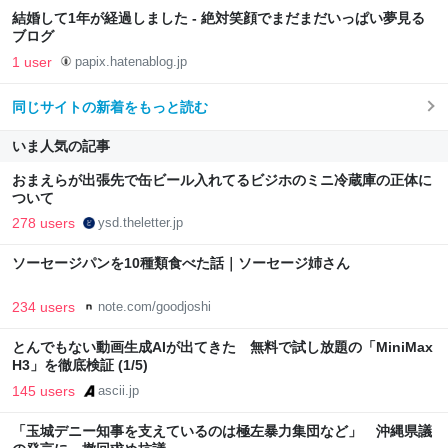
結婚して1年が経過しました - 絶対笑顔でまだまだいっぱい夢見る
ブログ
1 user
papix.hatenablog.jp
同じサイトの新着をもっと読む
いま人気の記事
おまえらが出張先で缶ビール入れてるビジホのミニ冷蔵庫の正体に
ついて
278 users
ysd.theletter.jp
ソーセージパンを10種類食べた話｜ソーセージ姉さん
234 users
note.com/goodjoshi
とんでもない動画生成AIが出てきた 無料で試し放題の「MiniMax
H3」を徹底検証 (1/5)
145 users
ascii.jp
「玉城デニー知事を支えているのは極左暴力集団など」 沖縄県議