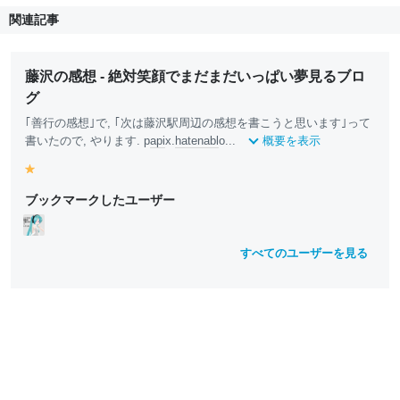
関連記事
藤沢の感想 - 絶対笑顔でまだまだいっぱい夢見るブロ
グ
｢善行の感想｣で, ｢次は藤沢駅周辺の感想を書こうと思います｣って
書いたので, やります. p
api
x.
hatena
bl
o...
概要を表示
y
e
ブックマークしたユーザー
ll
o
w
すべてのユーザーを見る