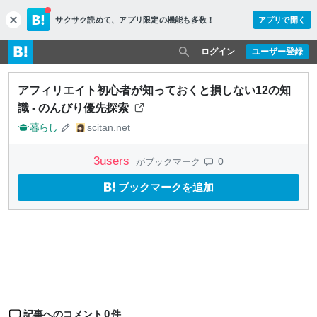
サクサク読めて、
アプリ限定の機能も多数！
アプリで開く
c
l
o
ログイン
ユーザー登録
s
e
アフィリエイト初心者が知っておくと損しない12の知
識 - のんびり優先探索
暮らし
scitan.net
3
users
0
がブックマーク
ブックマークを追加
0
記事へのコメント
件