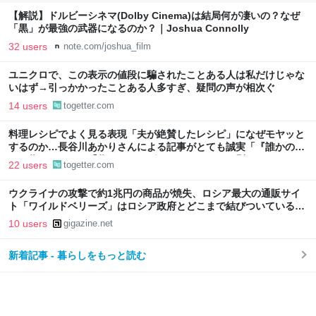
【解説】ドルビーシネマ(Dolby Cinema)は結局何が凄いの？なぜ
「黒」が最強の武器になるのか？｜Joshua Connolly
32 users
note.com/joshua_film
ユニクロで、この表示の値段に騙されたことある人は私だけじゃな
いはず→引っかかったことある人多すぎ、疑問の声が相次ぐ
14 users
togetter.com
料理レシピでよく見る表現「夫が絶賛したレシピ」になぜモヤッと
するのか…長谷川あかりさんによる記事がとても誠実「『誰かのた
めに作ること』と『作らなければならないこと』は別」
22 users
togetter.com
ウクライナの攻撃で約1兆円の商品が焼失、ロシア最大の通販サイ
ト「ワイルドベリーズ」はロシア政府とどこまで結びついているの
か？
10 users
gigazine.net
新着記事 - 暮らしをもっと読む