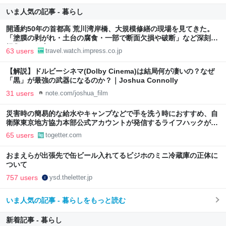
いま人気の記事 - 暮らし
開通約50年の首都高 荒川湾岸橋、大規模修繕の現場を見てきた。
「塗膜の剥がれ・土台の腐食・一部で断面欠損や破断」など深刻な
損傷、どう直す？
63 users
travel.watch.impress.co.jp
【解説】ドルビーシネマ(Dolby Cinema)は結局何が凄いの？なぜ
「黒」が最強の武器になるのか？｜Joshua Connolly
31 users
note.com/joshua_film
災害時の簡易的な給水やキャンプなどで手を洗う時におすすめ、自
衛隊東京地方協力本部公式アカウントが発信するライフハックがか
なり便利…動画にはしっかりオチもついて思わずクスリ
65 users
togetter.com
おまえらが出張先で缶ビール入れてるビジホのミニ冷蔵庫の正体に
ついて
757 users
ysd.theletter.jp
いま人気の記事 - 暮らしをもっと読む
新着記事 - 暮らし