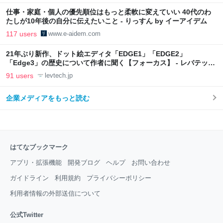
仕事・家庭・個人の優先順位はもっと柔軟に変えていい 40代のわ
たしが10年後の自分に伝えたいこと - りっすん by イーアイデム
117 users
www.e-aidem.com
21年ぶり新作、ドット絵エディタ「EDGE1」「EDGE2」
「Edge3」の歴史について作者に聞く【フォーカス】 - レバテック
LAB
91 users
levtech.jp
企業メディアをもっと読む
はてなブックマーク
アプリ・拡張機能
開発ブログ
ヘルプ
お問い合わせ
ガイドライン
利用規約
プライバシーポリシー
利用者情報の外部送信について
公式Twitter