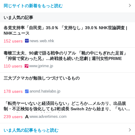
同じサイトの新着をもっと読む
いま人気の記事
各党支持率「自民党」35.0％ 「支持なし」39.0％ NHK世論調査 |
NHKニュース
152 users
news.web.nhk
毒蝮三太夫、90歳で語る戦争のリアル 「靴の中にちぎれた足首」
「抑留で変わった兄」…終戦後も続いた悲劇 | 週刊女性PRIME
110 users
www.jprime.jp
三大ブクマカが勉強しつづけているもの
178 users
anond.hatelabo.jp
「転売ヤーいないと経済回らない」どころか…メルカリ、出品規
制・不正検知を強化しても2桁成長 Switch 2から始まり、「ちいか
わ」で極まった“転売対策の本気”
239 users
www.advertimes.com
いま人気の記事をもっと読む