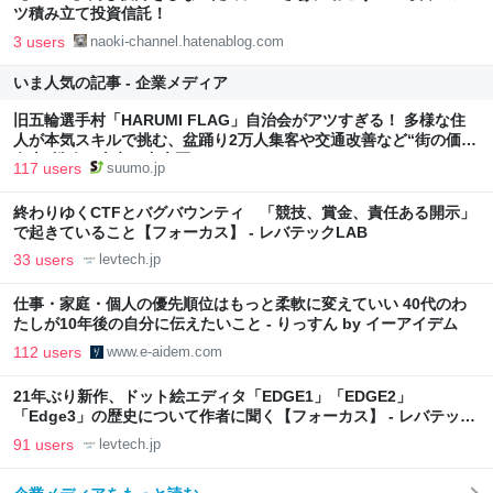
ツ積み立て投資信託！
3 users
naoki-channel.hatenablog.com
いま人気の記事 - 企業メディア
旧五輪選手村「HARUMI FLAG」自治会がアツすぎる！ 多様な住
人が本気スキルで挑む、盆踊り2万人集客や交通改善など“街の価値
向上”戦略 東京・中央区
117 users
suumo.jp
終わりゆくCTFとバグバウンティ 「競技、賞金、責任ある開示」
で起きていること【フォーカス】 - レバテックLAB
33 users
levtech.jp
仕事・家庭・個人の優先順位はもっと柔軟に変えていい 40代のわ
たしが10年後の自分に伝えたいこと - りっすん by イーアイデム
112 users
www.e-aidem.com
21年ぶり新作、ドット絵エディタ「EDGE1」「EDGE2」
「Edge3」の歴史について作者に聞く【フォーカス】 - レバテック
LAB
91 users
levtech.jp