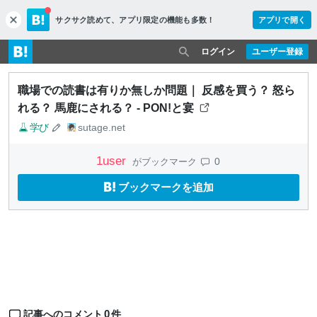
サクサク読めて、
アプリ限定の機能も多数！
アプリで開く
c
l
o
ログイン
ユーザー登録
s
e
職場での読書は有りか無しか問題｜ 反感を買う？ 怒ら
れる？ 馬鹿にされる？ - PON!と宴
学び
sutage.net
1
user
0
がブックマーク
ブックマークを追加
0
記事へのコメント
件