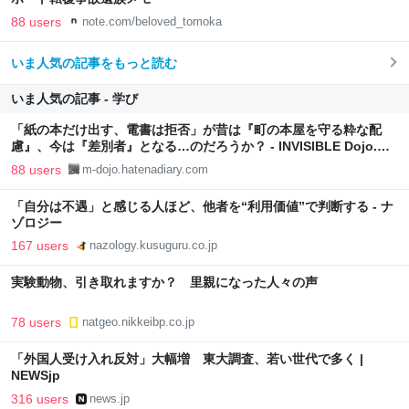
88 users
note.com/beloved_tomoka
いま人気の記事をもっと読む
いま人気の記事 - 学び
「紙の本だけ出す、電書は拒否」が昔は『町の本屋を守る粋な配
慮』、今は『差別者』となる…のだろうか？ - INVISIBLE Dojo.
ーQUIET & COLORFUL PLACE-
88 users
m-dojo.hatenadiary.com
「自分は不遇」と感じる人ほど、他者を“利用価値”で判断する - ナ
ゾロジー
167 users
nazology.kusuguru.co.jp
実験動物、引き取れますか？ 里親になった人々の声
78 users
natgeo.nikkeibp.co.jp
「外国人受け入れ反対」大幅増 東大調査、若い世代で多く |
NEWSjp
316 users
news.jp