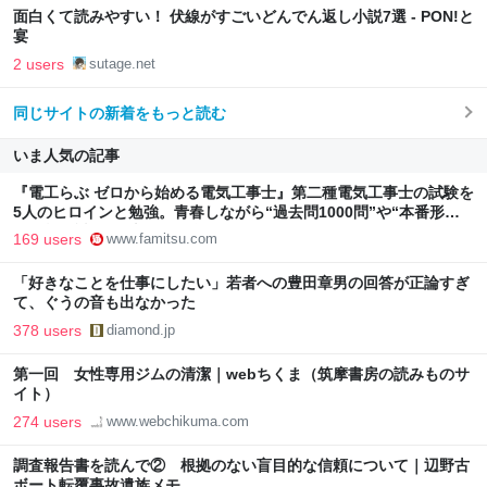
面白くて読みやすい！ 伏線がすごいどんでん返し小説7選 - PON!と
宴
2 users
sutage.net
同じサイトの新着をもっと読む
いま人気の記事
『電工らぶ ゼロから始める電気工事士』第二種電気工事士の試験を
5人のヒロインと勉強。青春しながら“過去問1000問”や“本番形式
CBT模擬試験”で本格的に学べるノベルゲーム | ゲーム・エンタメ
169 users
www.famitsu.com
最新情報のファミ通.com
「好きなことを仕事にしたい」若者への豊田章男の回答が正論すぎ
て、ぐうの音も出なかった
378 users
diamond.jp
第一回 女性専用ジムの清潔｜webちくま（筑摩書房の読みものサ
イト）
274 users
www.webchikuma.com
調査報告書を読んで② 根拠のない盲目的な信頼について｜辺野古
ボート転覆事故遺族メモ