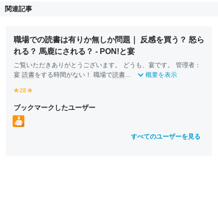
関連記事
職場での読書は有りか無しか問題｜ 反感を買う？ 怒ら
れる？ 馬鹿にされる？ - PON!と宴
ご覧いただきありがとうございます。 どうも、宴です。 管理者：
宴
読書
をする時間がない！ 職場で
読書
...
概要を表示
28
y
y
e
e
ブックマークしたユーザー
ll
ll
o
o
w
w
すべてのユーザーを見る