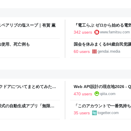
ペアリブの塩スープ｜有賀 薫
『電工らぶ ゼロから始める電
インと勉強。青春しながら“過去
342 users
www.famitsu.com
に学べるノベルゲーム | ゲー
血使用、死亡例も
国会を休みまくる84歳自民党
60 users
gendai.media
ックドアについてまとめてみた -
Web API設計の現在地2026 - Qi
470 users
qiita.com
様式の自動生成アプリ「無限サ
「このアカウントで一番気持ち
oseBox） | テクノエッジ
正論で盛大なカウンターを食ら
35 users
togetter.com
「お前感情あるだろ」の声も