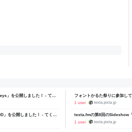
 Surveys」を公開しました！ - てく
フォントかるた祭りに参加してき
1 user
texta.pixta.jp
 of TDD」を公開しました！ - てくす
texta.fmの第8回のSideshow「
- てくすた
1 user
texta.pixta.jp