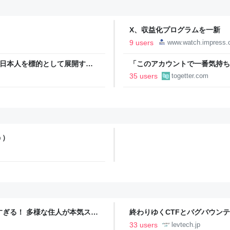
X、収益化プログラムを一新 
9 users
www.watch.impress.c
本語話者が日本人を標的として展開する
「このアカウントで一番気持ち
_
正論で盛大なカウンターを食ら
35 users
togetter.com
「お前感情あるだろ」の声も
う）
ツすぎる！ 多様な住人が本気スキ
終わりゆくCTFとバグバウン
の価値向上”戦略 東京・中央
ること【フォーカス】 - レバテ
33 users
levtech.jp