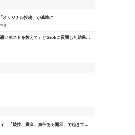
「オリジナル投稿」が基準に
o.jp
悪いポストを教えて」とGrokに質問した結果、
った話→「返事がヤバい」「AIの反乱か？」
ティ 「競技、賞金、責任ある開示」で起きてい
ックLAB