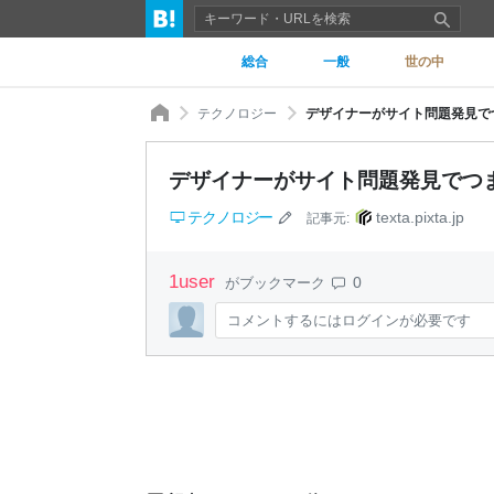
総合
一般
世の中
テクノロジー
デザイナーがサイト問題発見でつ
デザイナーがサイト問題発見でつま
テクノロジー
texta.pixta.jp
記事元:
1
user
0
がブックマーク
コメントするにはログインが必要です