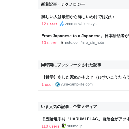
新着記事 - テクノロジー
詳しい人は最初から詳しいわけではない
12 users
zenn.dev/skmkzyk
From Japanese to a Japanese。日
スミッシング（SMSフィッシング）｜__aloha_
10 users
note.com/hiro_shi_note
同時期にブックマークされた記事
【哲学】あした死ぬかもよ？（ひすいこうたろ
1 user
yuru-camp-life.com
いま人気の記事 - 企業メディア
旧五輪選手村「HARUMI FLAG」自治会がア
ルで挑む、盆踊り2万人集客や交通改善など“街
118 users
suumo.jp