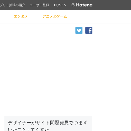
プリ・拡張の紹介
ユーザー登録
ログイン
エンタメ
アニメとゲーム
デザイナーがサイト問題発見でつまず
いたこと - てくすた