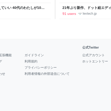
いい 40代のわたしが10年
21年ぶり新作、ドット絵エディタ
イデム
ついて作者に聞く【フォーカス】
91 users
levtech.jp
公式Twitter
拡張機能
ガイドライン
公式アカウント
グ
利用規約
ホットエントリー
プライバシーポリシー
わせ
利用者情報の外部送信について