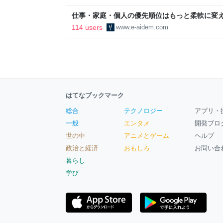
区
仕事・家庭・個人の優先順位はもっと柔軟に変えて
後の自分に伝えたいこと - りっすん by イーア
114 users
www.e-aidem.com
はてなブックマーク
総合
テクノロジー
アプリ・
一般
エンタメ
開発ブロ
世の中
アニメとゲーム
ヘルプ
政治と経済
おもしろ
お問い合
暮らし
学び