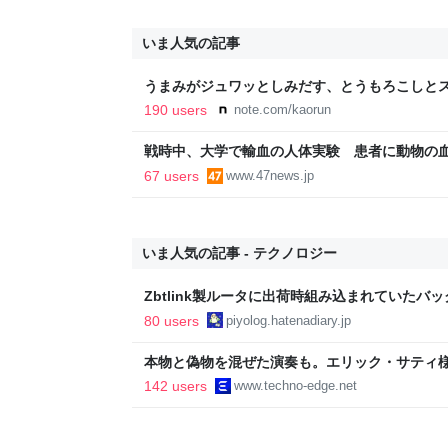
いま人気の記事
うまみがジュワッとしみだす、とうもろこしとス
190 users
note.com/kaorun
戦時中、大学で輸血の人体実験 患者に動物の
67 users
www.47news.jp
いま人気の記事 - テクノロジー
Zbtlink製ルータに出荷時組み込まれていたバ
piyolog
80 users
piyolog.hatenadiary.jp
本物と偽物を混ぜた演奏も。エリック・サティ
ティ機関」をClaude Codeで作って公開した（Cl
142 users
www.techno-edge.net
TechnoEdge