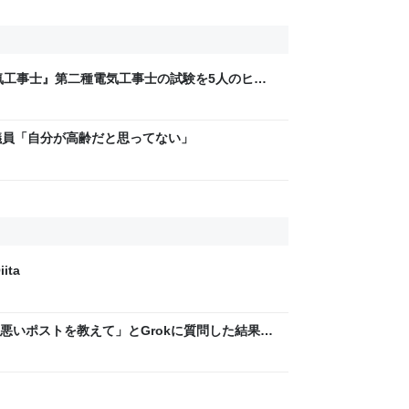
気工事士』第二種電気工事士の試験を5人のヒロ
問1000問”や“本番形式CBT模擬試験”で本格的
ム・エンタメ最新情報のファミ通.com
議員「自分が高齢だと思ってない」
ita
悪いポストを教えて」とGrokに質問した結果、
った話→「返事がヤバい」「AIの反乱か？」