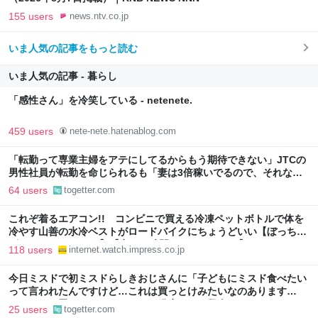
155 users
news.ntv.co.jp
いま人気の記事をもっと読む
いま人気の記事 - 暮らし
「感性さん」を冷笑している - netenete.
459 users
nete-nete.hatenablog.com
「転勤って専業主婦をアテにしてるからもう期待できない」JTCの
男性社員が転勤を命じられるも「妻は3倍稼いでるので、それなら
辞める」と言ったら、転勤がなくなった
64 users
togetter.com
これぞ着るエアコン!! コンビニで買える冷凍ペットボトルで体を
冷やす山善の水冷ベストがロードバイクにちょうどいい【ぼっち・
ざ・ろーど！その14】【空いた時間でなにしてる？】
118 users
internet.watch.impress.co.jp
今日ミスドで初ミスドらしきおじさんに「子どもにミスド食べたい
って言われたんですけど…これは買っとけみたいなのあります
か…？」と尋ねられるイベントが発生して、興奮した
25 users
togetter.com