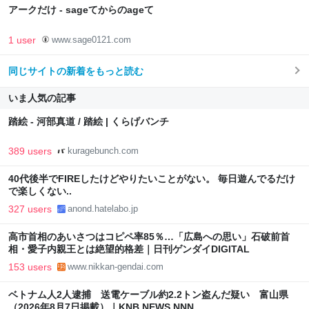
アークだけ - sageてからのageて
1 user
www.sage0121.com
同じサイトの新着をもっと読む
いま人気の記事
踏絵 - 河部真道 / 踏絵 | くらげバンチ
389 users
kuragebunch.com
40代後半でFIREしたけどやりたいことがない。 毎日遊んでるだけ
で楽しくない..
327 users
anond.hatelabo.jp
高市首相のあいさつはコピペ率85％…「広島への思い」石破前首
相・愛子内親王とは絶望的格差｜日刊ゲンダイDIGITAL
153 users
www.nikkan-gendai.com
ベトナム人2人逮捕 送電ケーブル約2.2トン盗んだ疑い 富山県
（2026年8月7日掲載）｜KNB NEWS NNN