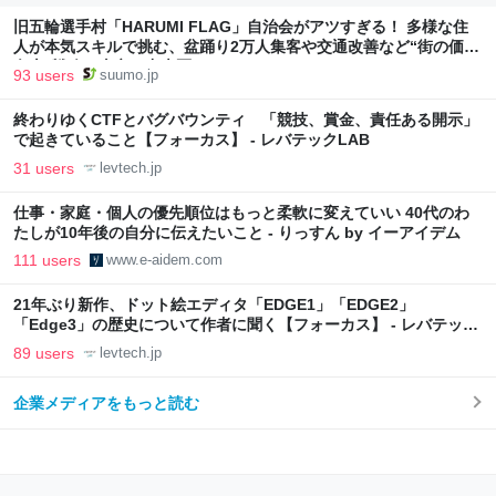
旧五輪選手村「HARUMI FLAG」自治会がアツすぎる！ 多様な住
人が本気スキルで挑む、盆踊り2万人集客や交通改善など“街の価値
向上”戦略 東京・中央区
93 users
suumo.jp
終わりゆくCTFとバグバウンティ 「競技、賞金、責任ある開示」
で起きていること【フォーカス】 - レバテックLAB
31 users
levtech.jp
仕事・家庭・個人の優先順位はもっと柔軟に変えていい 40代のわ
たしが10年後の自分に伝えたいこと - りっすん by イーアイデム
111 users
www.e-aidem.com
21年ぶり新作、ドット絵エディタ「EDGE1」「EDGE2」
「Edge3」の歴史について作者に聞く【フォーカス】 - レバテック
LAB
89 users
levtech.jp
企業メディアをもっと読む