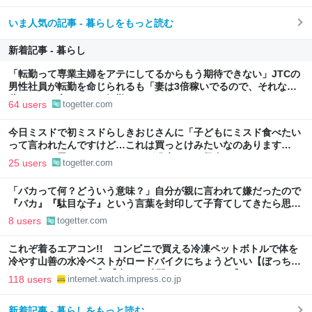
いま人気の記事 - 暮らしをもっと読む
新着記事 - 暮らし
「転勤って専業主婦をアテにしてるからもう期待できない」JTCの
男性社員が転勤を命じられるも「妻は3倍稼いでるので、それなら
辞める」と言ったら、転勤がなくなった
64 users
togetter.com
今日ミスドで初ミスドらしきおじさんに「子どもにミスド食べたい
って言われたんですけど…これは買っとけみたいなのあります
か…？」と尋ねられるイベントが発生して、興奮した
25 users
togetter.com
「バカって何？どういう意味？」自分が親に言われて嫌だったので
『バカ』『駄目な子』という言葉を封印して子育てしてきたら思わ
ぬ事態に←この育児方針に賛否集まる
8 users
togetter.com
これぞ着るエアコン!! コンビニで買える冷凍ペットボトルで体を
冷やす山善の水冷ベストがロードバイクにちょうどいい【ぼっち・
ざ・ろーど！その14】【空いた時間でなにしてる？】
118 users
internet.watch.impress.co.jp
新着記事 - 暮らしをもっと読む