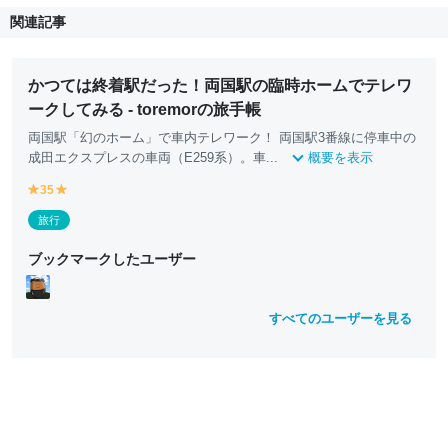
関連記事
かつては終着駅だった！両国駅の臨時ホームでテレワ
ークしてみる - toremorの旅手帳
両国駅「幻のホーム」で車内テレワーク！ 両国駅3番線に停車中の
成田エクスプレスの車両（E259系）。車...
概要を表示
35
y
y
e
e
旅行
ll
ll
o
o
ブックマークしたユーザー
w
w
すべてのユーザーを見る