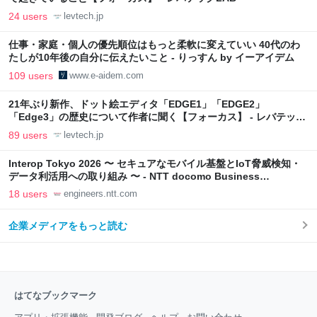
24 users
levtech.jp
仕事・家庭・個人の優先順位はもっと柔軟に変えていい 40代のわ
たしが10年後の自分に伝えたいこと - りっすん by イーアイデム
109 users
www.e-aidem.com
21年ぶり新作、ドット絵エディタ「EDGE1」「EDGE2」
「Edge3」の歴史について作者に聞く【フォーカス】 - レバテック
LAB
89 users
levtech.jp
Interop Tokyo 2026 〜 セキュアなモバイル基盤とIoT脅威検知・
データ利活用への取り組み 〜 - NTT docomo Business
Engineers' Blog
18 users
engineers.ntt.com
企業メディアをもっと読む
はてなブックマーク