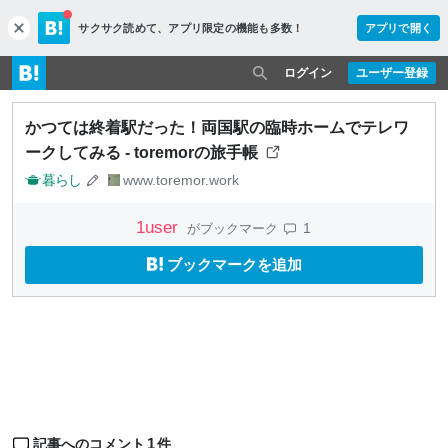
サクサク読めて、
アプリ限定の機能も多数！
アプリで開く
c
l
o
ログイン
ユーザー登録
s
e
かつては終着駅だった！両国駅の臨時ホームでテレワ
ークしてみる - toremorの旅手帳
暮らし
www.toremor.work
1
user
1
がブックマーク
ブックマークを追加
1
記事へのコメント
件