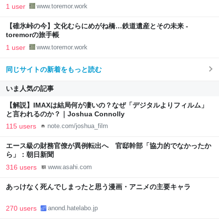
1 user
www.toremor.work
【碓氷峠の今】文化むらにめがね橋…鉄道遺産とその未来 -
toremorの旅手帳
1 user
www.toremor.work
同じサイトの新着をもっと読む
いま人気の記事
【解説】IMAXは結局何が凄いの？なぜ「デジタルよりフィルム」
と言われるのか？｜Joshua Connolly
115 users
note.com/joshua_film
エース級の財務官僚が異例転出へ 官邸幹部「協力的でなかったか
ら」：朝日新聞
316 users
www.asahi.com
あっけなく死んでしまったと思う漫画・アニメの主要キャラ
270 users
anond.hatelabo.jp