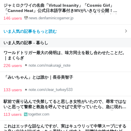
ジャミロクワイの名曲「Virtual Insanity」「Cosmic Girl」
「Canned Heat」公式日本語字幕付きMVがいきなり公開！
「SUMMER SONIC 2026」での9年ぶりとなる日本公演を記念して
146 users
news.denfaminicogamer.jp
いま人気の記事をもっと読む
いま人気の記事 - 暮らし
ワールドトリガー最大の発明は、味方同士を殺し合わせたことだ。
｜まくらぎ
226 users
note.com/makuragi_note
「みいちゃん」とは誰か｜長谷美智子
133 users
note.com/clear_turkey533
駅前で座り込んで失禁してると思しき女性がいたので、尋常ではな
いと思って警察と救急を呼んでそばで見守っていたら、急に現れた
女性に「あなた何してるんですか！？」とスマホをはたき落とされ
113 users
togetter.com
た話
これはエッチな話なんですが、実はキュウリって中華スープにする