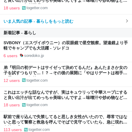
と良い出汁が出てめっちゃ美味いんですよ→味噌汁や炒め物など、
キュウリの加熱調理はいろいろある
18 users
togetter.com
いま人気の記事 - 暮らしをもっと読む
新着記事 - 暮らし
SVBONY（エスヴイボウニー）の双眼鏡で星空観察。望遠鏡より手
軽でキャンプでも大活躍 - ソレドコ
6 users
soredoko.jp
弟『明日の初デートはサイゼって決めてるんだ』あんたまさか女の
子を試すつもりで…！？→その後の展開に「やはりデートは相手へ
の思いやりの気持ち」
12 users
togetter.com
これはエッチな話なんですが、実はキュウリって中華スープにする
と良い出汁が出てめっちゃ美味いんですよ→味噌汁や炒め物など、
キュウリの加熱調理はいろいろある
18 users
togetter.com
駅前で座り込んで失禁してると思しき女性がいたので、尋常ではな
いと思って警察と救急を呼んでそばで見守っていたら、急に現れた
女性に「あなた何してるんですか！？」とスマホをはたき落とされ
113 users
togetter.com