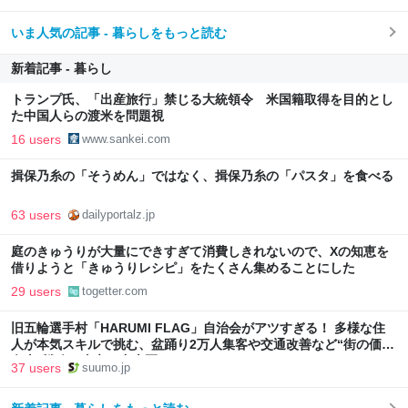
いま人気の記事 - 暮らしをもっと読む
新着記事 - 暮らし
トランプ氏、「出産旅行」禁じる大統領令 米国籍取得を目的とし
た中国人らの渡米を問題視
16 users
www.sankei.com
揖保乃糸の「そうめん」ではなく、揖保乃糸の「パスタ」を食べる
63 users
dailyportalz.jp
庭のきゅうりが大量にできすぎて消費しきれないので、Xの知恵を
借りようと「きゅうりレシピ」をたくさん集めることにした
29 users
togetter.com
旧五輪選手村「HARUMI FLAG」自治会がアツすぎる！ 多様な住
人が本気スキルで挑む、盆踊り2万人集客や交通改善など“街の価値
向上”戦略 東京・中央区
37 users
suumo.jp