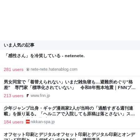
いま人気の記事
「感性さん」を冷笑している - netenete.
281 users
nete-nete.hatenablog.com
男女同室で「着替えられない」いまだ雑魚寝も…避難所めぐり“格
差” 専門家「標準化されていない」 令和8年熊本地震｜FNNプラ
イムオンライン
213 users
www.fnn.jp
少年ジャンプ出身・ギャグ漫画家2人が当時の「過酷すぎる週刊連
載」を振り返る。「ヘルニアで入院しても原稿は落とさない」スト
イックな舞台裏 | 日刊SPA!
184 users
nikkan-spa.jp
オフセット印刷とデジタルオフセット印刷とデジタル印刷とオンデ