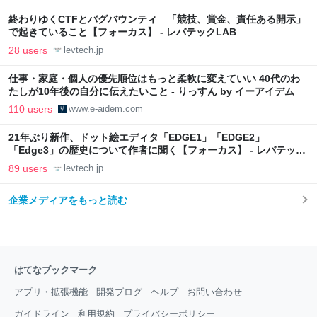
終わりゆくCTFとバグバウンティ 「競技、賞金、責任ある開示」
で起きていること【フォーカス】 - レバテックLAB
28 users
levtech.jp
仕事・家庭・個人の優先順位はもっと柔軟に変えていい 40代のわ
たしが10年後の自分に伝えたいこと - りっすん by イーアイデム
110 users
www.e-aidem.com
21年ぶり新作、ドット絵エディタ「EDGE1」「EDGE2」
「Edge3」の歴史について作者に聞く【フォーカス】 - レバテック
LAB
89 users
levtech.jp
企業メディアをもっと読む
はてなブックマーク
アプリ・拡張機能
開発ブログ
ヘルプ
お問い合わせ
ガイドライン
利用規約
プライバシーポリシー