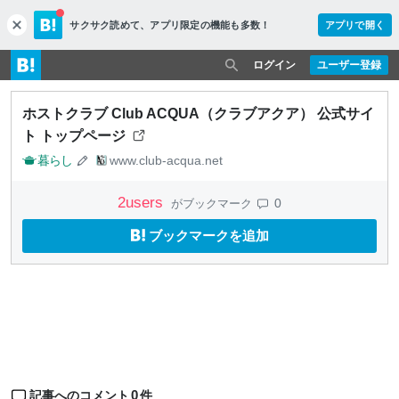
サクサク読めて、
アプリ限定の機能も多数！
アプリで開く
c
l
o
ログイン
ユーザー登録
s
e
ホストクラブ Club ACQUA（クラブアクア） 公式サイ
ト トップページ
暮らし
www.club-acqua.net
2
users
0
がブックマーク
ブックマークを追加
0
記事へのコメント
件