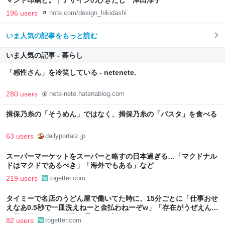
マンド印刷と。｜デザインのひきだし 津田淳子
196 users
note.com/design_hikidashi
いま人気の記事をもっと読む
いま人気の記事 - 暮らし
「感性さん」を冷笑している - netenete.
280 users
nete-nete.hatenablog.com
揖保乃糸の「そうめん」ではなく、揖保乃糸の「パスタ」を食べる
63 users
dailyportalz.jp
スーパーマーケットをスーパーと略すの日本過ぎる…「マクドナル
ドはマクドであるべき」「海外でもある」など
219 users
togetter.com
タイミーで名店のうどん屋で働いてた時に、15分ごとに「仕事おせ
えなあ0.5秒で一皿洗えねーと金払わねーぞw」「存在がうぜえんだ
よ早く消えろ」と耳元で囁かれた話
82 users
togetter.com