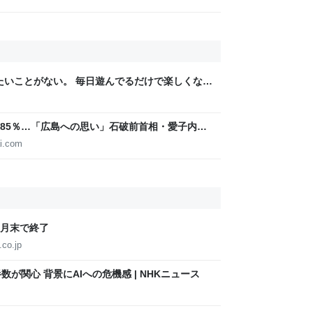
りたいことがない。 毎日遊んでるだけで楽しくな
85％…「広島への思い」石破前首相・愛子内親
IGITAL
i.com
9月末で終了
.co.jp
数が関心 背景にAIへの危機感 | NHKニュース