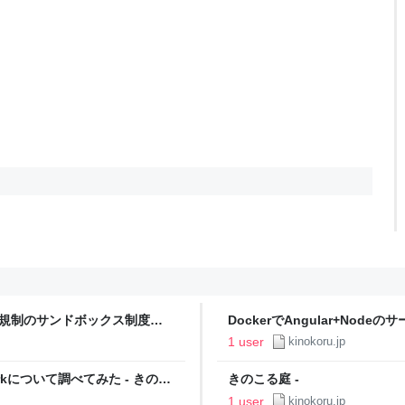
「規制のサンドボックス制度」
DockerでAngular+Node
1 user
kinokoru.jp
 Networkについて調べてみた - きのこ
きのこる庭 -
1 user
kinokoru.jp