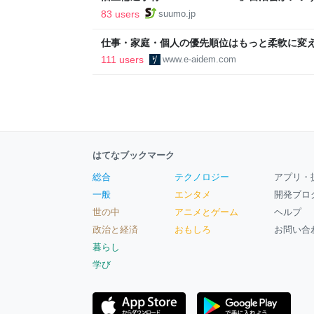
ルで挑む、盆踊り2万人集客や交通改善など“街
83 users
suumo.jp
区
仕事・家庭・個人の優先順位はもっと柔軟に変えて
後の自分に伝えたいこと - りっすん by イーア
111 users
www.e-aidem.com
はてなブックマーク
総合
テクノロジー
アプリ・
一般
エンタメ
開発ブロ
世の中
アニメとゲーム
ヘルプ
政治と経済
おもしろ
お問い合
暮らし
学び