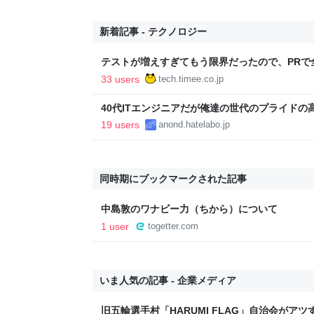
新着記事 - テクノロジー
テストが増えすぎてもう限界だったので、PRで
Timee Product Team Blog
33 users
tech.timee.co.jp
40代ITエンジニアだが俺達の世代のプライドの
19 users
anond.hatelabo.jp
同時期にブックマークされた記事
中島敦のワナビー力（ちから）について
1 user
togetter.com
いま人気の記事 - 企業メディア
旧五輪選手村「HARUMI FLAG」自治会がア