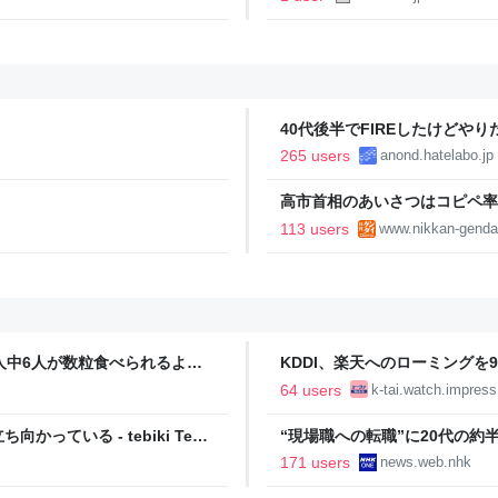
40代後半でFIREしたけどや
い..
265 users
anond.hatelabo.jp
高市首相のあいさつはコピペ率
王とは絶望的格差｜日刊ゲンダイD
113 users
www.nikkan-genda
人中6人が数粒食べられるよう
KDDI、楽天へのローミングを
64 users
k-tai.watch.impress
ている - tebiki Tech
“現場職への転職”に20代の約半
171 users
news.web.nhk