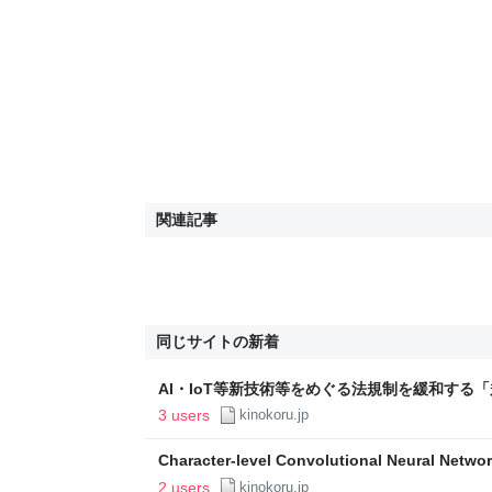
関連記事
同じサイトの新着
AI・IoT等新技術等をめぐる法規制を緩和する
についてまとめてみた - きのこる庭
3 users
kinokoru.jp
Character-level Convolutional Neural
る庭
2 users
kinokoru.jp