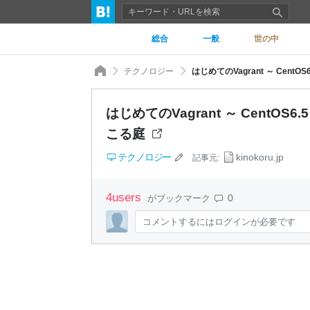
総合
一般
世の中
テクノロジー
はじめてのVagrant ～ CentO
はじめてのVagrant ～ CentOS6
こる庭
テクノロジー
kinokoru.jp
記事元:
4
users
0
がブックマーク
コメントするにはログインが必要です