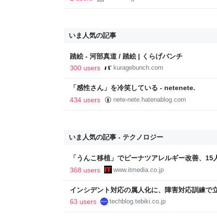
いま人気の記事
踏絵 - 河部真道 / 踏絵 | くらげバンチ
300 users
kuragebunch.com
「感性さん」を冷笑している - netenete.
434 users
nete-nete.hatenablog.com
いま人気の記事 - テクノロジー
「うんこ移植」でピーナツアレルギー改善、15
に ヒトの実証は初 Science系列誌掲載
368 users
www.itmedia.co.jp
インシデント対応の属人化に、障害対応訓練で立ち向かっ
Blog
63 users
techblog.tebiki.co.jp