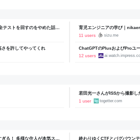
全テストを回すのをやめた話 -
育児エンジニアの学び｜nikaer
11 users
sizu.me
高さを許してやってくれ
ChatGPTのPlusおよびPro
ーザーにはGPT-5.6 Lunaを解
12 users
ai.watch.impress.co
若田光一さんがISSから撮影
1 user
togetter.com
ツすぎる！ 多様な住人が本気スキ
終わりゆくCTFとバグバウン