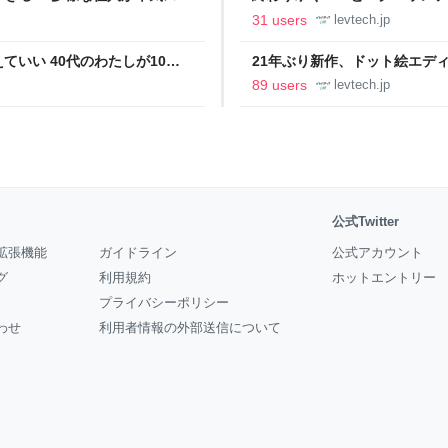
の価値向上”戦略 東京・中央
ること【フォーカス】 - レバテ
31 users
levtech.jp
いい 40代のわたしが10年
21年ぶり新作、ドット絵エディタ
イデム
ついて作者に聞く【フォーカス】
89 users
levtech.jp
公式Twitter
拡張機能
ガイドライン
公式アカウント
グ
利用規約
ホットエントリー
プライバシーポリシー
わせ
利用者情報の外部送信について