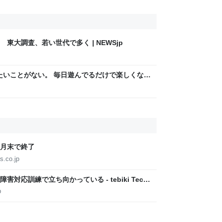
東大調査、若い世代で多く | NEWSjp
りたいことがない。 毎日遊んでるだけで楽しくな
9月末で終了
s.co.jp
応訓練で立ち向かっている - tebiki Tech
p