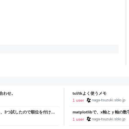
桁合わせ。
tcl/tkよく使うメモ
1 user
naga-tsuzuki.sblo.jp
を、3つ試したので順位を付け
matplotlibで、x軸とｙ軸
1 user
naga-tsuzuki.sblo.jp