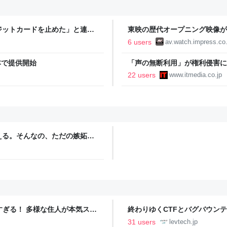
ジットカードを止めた」と連絡
東映の歴代オープニング映像が
日を聞かれたので、「ひろゆき
6 users
av.watch.impress.co.
」
本で提供開始
「声の無断利用」が権利侵害に
22 users
www.itmedia.co.jp
える。そんなの、ただの嫉妬
ツすぎる！ 多様な住人が本気スキ
終わりゆくCTFとバグバウン
の価値向上”戦略 東京・中央
ること【フォーカス】 - レバテ
31 users
levtech.jp