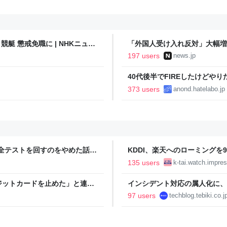
艇 懲戒免職に | NHKニュー
「外国人受け入れ反対」大幅増 
197 users
news.jp
40代後半でFIREしたけどや
い..
373 users
anond.hatelabo.jp
全テストを回すのをやめた話 -
KDDI、楽天へのローミングを
135 users
k-tai.watch.impres
ジットカードを止めた」と連絡
インシデント対応の属人化に、障害対
日を聞かれたので、「ひろゆき
Blog
97 users
techblog.tebiki.co.j
」