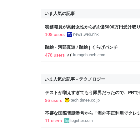
いま人気の記事
税務職員が高齢女性から約1億5000万円受け取り競
ス
109 users
news.web.nhk
踏絵 - 河部真道 / 踏絵 | くらげバンチ
478 users
kuragebunch.com
いま人気の記事 - テクノロジー
テストが増えすぎてもう限界だったので、PRで
Timee Product Team Blog
96 users
tech.timee.co.jp
不審な国際電話番号から「海外不正利用でクレ
があり、本人確認のためとフルネームと生年月
11 users
togetter.com
氏」のものを伝えると「本人確認が取れました