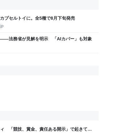
カプセルトイに。全5種で8月下旬発売
jp
――法務省が見解を明示 「AIカバー」も対象
ティ 「競技、賞金、責任ある開示」で起きてい
ックLAB