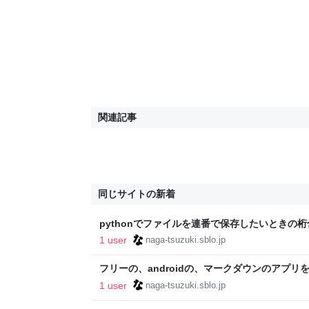
関連記事
同じサイトの新着
pythonでファイルを連番で保存したいときの
1 user
naga-tsuzuki.sblo.jp
フリーの、androidの、マークダウンのアプリ
た。
1 user
naga-tsuzuki.sblo.jp