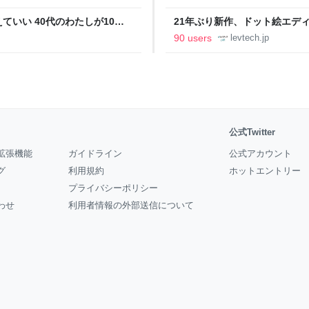
いい 40代のわたしが10年
21年ぶり新作、ドット絵エディタ
イデム
ついて作者に聞く【フォーカス】
90 users
levtech.jp
公式Twitter
拡張機能
ガイドライン
公式アカウント
グ
利用規約
ホットエントリー
プライバシーポリシー
わせ
利用者情報の外部送信について