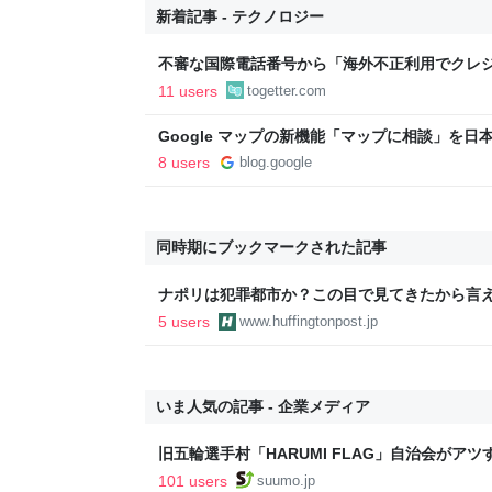
新着記事 - テクノロジー
不審な国際電話番号から「海外不正利用でクレ
があり、本人確認のためとフルネームと生年月
11 users
togetter.com
氏」のものを伝えると「本人確認が取れました
Google マップの新機能「マップに相談」を日
8 users
blog.google
同時期にブックマークされた記事
ナポリは犯罪都市か？この目で見てきたから言
だ！
5 users
www.huffingtonpost.jp
いま人気の記事 - 企業メディア
旧五輪選手村「HARUMI FLAG」自治会がア
ルで挑む、盆踊り2万人集客や交通改善など“街
101 users
suumo.jp