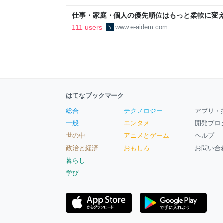
区
仕事・家庭・個人の優先順位はもっと柔軟に変えて
後の自分に伝えたいこと - りっすん by イーア
111 users
www.e-aidem.com
はてなブックマーク
総合
テクノロジー
アプリ・
一般
エンタメ
開発ブロ
世の中
アニメとゲーム
ヘルプ
政治と経済
おもしろ
お問い合
暮らし
学び