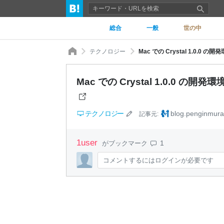
総合
一般
世の中
テクノロジー
Mac での Crystal 1.0.0 の
Mac での Crystal 1.0.0 の開
テクノロジー
blog.penginmura
記事元:
1
user
1
がブックマーク
コメントするにはログインが必要です