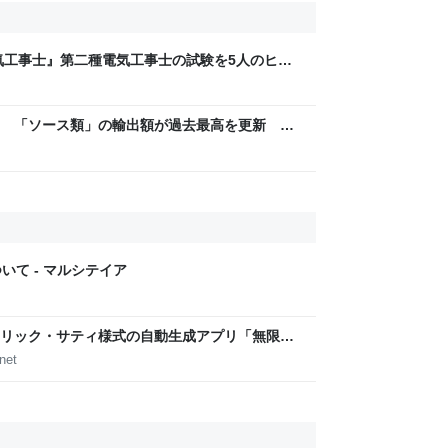
気工事士』第二種電気工事士の試験を5人のヒロ
問1000問”や“本番形式CBT模擬試験”で本格的
ム・エンタメ最新情報のファミ通.com
 「ソース類」の輸出額が過去最高を更新 人
カでは“日本風”が誕生｜FNNプライムオンライ
いて - マルシテイア
リック・サティ様式の自動生成アプリ「無限サ
作って公開した（CloseBox） | テクノエッジ
net