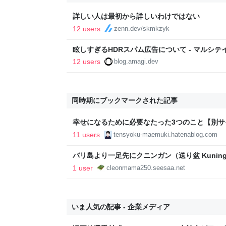
詳しい人は最初から詳しいわけではない
12 users
zenn.dev/skmkzyk
眩しすぎるHDRスパム広告について - マルシテ
12 users
blog.amagi.dev
同時期にブックマークされた記事
幸せになるために必要なたった3つのこと【別サイ
11 users
tensyoku-maemuki.hatenablog.com
バリ島より一足先にクニンガン（送り盆 Kunin
23.Apr.2021
1 user
cleonmama250.seesaa.net
いま人気の記事 - 企業メディア