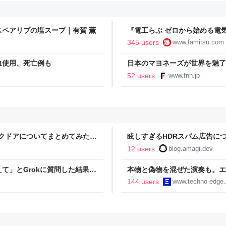
ペアリブの塩スープ｜有賀 薫
『電工らぶ ゼロから始める電
インと勉強。青春しながら“過去
345 users
www.famitsu.com
に学べるノベルゲーム | ゲー
血使用、死亡例も
日本のマヨネーズが世界を魅了
気の裏には卵黄のコク アメリ
52 users
www.fnn.jp
ン
ックドアについてまとめてみた -
眩しすぎるHDRスパム広告につ
12 users
blog.amagi.dev
て」とGrokに質問した結果、
本物と偽物を混ぜた演奏も。エ
ヤバい」「AIの反乱か？」
ティ機関」をClaude Codeで
144 users
www.techno-edge.
TechnoEdge