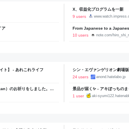
X、収益化プログラムを一新 
9 users
www.watch.impress.c
イア
From Japanese to a
ミッシング（SMSフィッシング）｜
10 users
note.com/hiro_shi_
ト】 - あれこれライフ
シン・エヴァンゲリオン劇場版:
24 users
anond.hatelabo.jp
gan）のお祈りをしました。
景品が届く✨ - アキぼっちの
1 user
aki-syumi122.hatenab