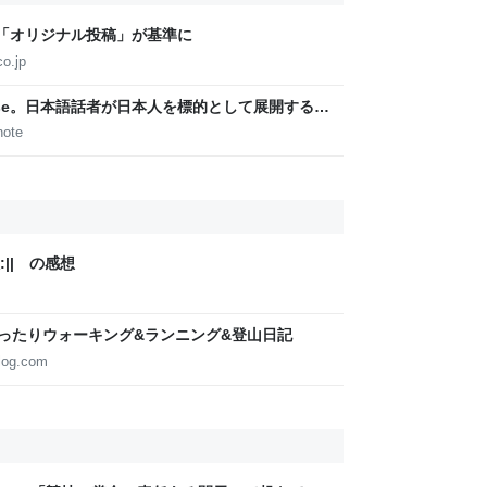
「オリジナル投稿」が基準に
o.jp
 Japanese。日本語話者が日本人を標的として展開するス
__aloha__
note
|| の感想
まったりウォーキング&ランニング&登山日記
log.com