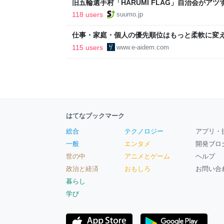
旧五輪選手村「HARUMI FLAG」自治会がア
ルで挑む、盆踊り2万人集客や交通改善など“街
118 users
suumo.jp
区
仕事・家庭・個人の優先順位はもっと柔軟に変えて
後の自分に伝えたいこと - りっすん by イーア
115 users
www.e-aidem.com
はてなブックマーク
総合
テクノロジー
アプリ・
一般
エンタメ
開発ブロ
世の中
アニメとゲーム
ヘルプ
政治と経済
おもしろ
お問い合
暮らし
学び