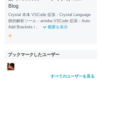
Blog
Crystal
本
体
VSCode
拡張：Crystal Language
静的解析ツール：ameba
VSCode
拡張：Auto
Add Brackets i...
概要を表示
y
e
ll
o
ブックマークしたユーザー
w
すべてのユーザーを見る