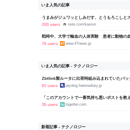
いま人気の記事
うまみがジュワッとしみだす、とうもろこしとス
200 users
note.com/kaorun
戦時中、大学で輸血の人体実験 患者に動物の
76 users
www.47news.jp
いま人気の記事 - テクノロジー
Zbtlink製ルータに出荷時組み込まれていたバ
piyolog
82 users
piyolog.hatenadiary.jp
「このアカウントで一番気持ち悪いポストを教え
正論で盛大なカウンターを食らった話→「返事が
35 users
togetter.com
「お前感情あるだろ」の声も
新着記事 - テクノロジー