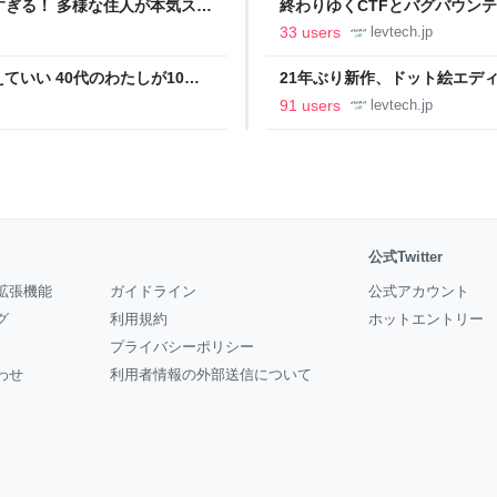
ツすぎる！ 多様な住人が本気スキ
終わりゆくCTFとバグバウン
の価値向上”戦略 東京・中央
ること【フォーカス】 - レバテ
33 users
levtech.jp
いい 40代のわたしが10年
21年ぶり新作、ドット絵エディタ
イデム
ついて作者に聞く【フォーカス】
91 users
levtech.jp
公式Twitter
拡張機能
ガイドライン
公式アカウント
グ
利用規約
ホットエントリー
プライバシーポリシー
わせ
利用者情報の外部送信について