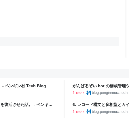
ペンギン村 Tech Blog
がんばるぞい bot の構成管理ツ
Tech Blog
1 user
blog.penginmura.tech
ot を復活させた話。 - ペンギン
6. レコード構文と多相型とカインドと
門 - ペンギン村 Tech Blog
1 user
blog.penginmura.tech