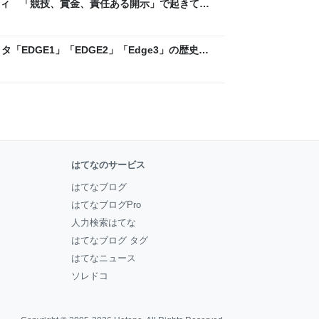
ティ 「競技、賞金、責任ある開示」で起きてい
ックLAB
「EDGE1」「EDGE2」「Edge3」の歴史に
 - レバテックLAB
はてなのサービス
はてなブログ
はてなブログPro
人力検索はてな
はてなブログ タグ
はてなニュース
ソレドコ