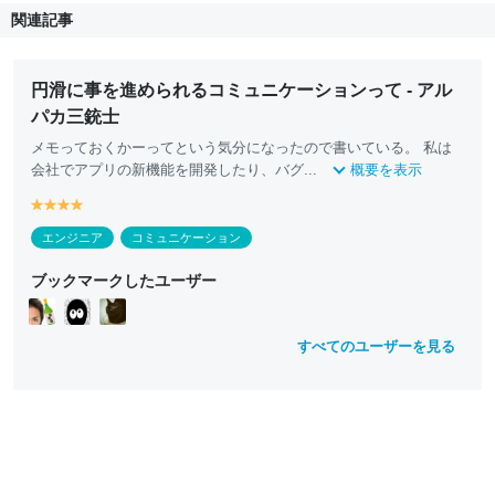
関連記事
円滑に事を進められるコミュニケーションって - アル
パカ三銃士
メモっておくかーってという気分になったので書いている。 私は
会社でアプリの新機能を開発したり、バグ...
概要を表示
y
y
y
y
e
e
e
e
エンジニア
コミュニケーション
ll
ll
ll
ll
o
o
o
o
ブックマークしたユーザー
w
w
w
w
すべてのユーザーを見る