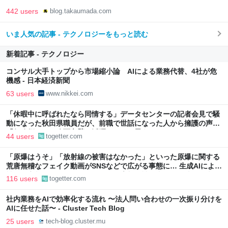
442 users
blog.takaumada.com
いま人気の記事 - テクノロジーをもっと読む
新着記事 - テクノロジー
コンサル大手トップから市場縮小論 AIによる業務代替、4社が危
機感 - 日本経済新聞
63 users
www.nikkei.com
「休暇中に呼ばれたなら同情する」データセンターの記者会見で騒
動になった秋田県職員だが、前職で世話になった人から擁護の声
「行政側として八面六臂の活躍をしたと思う」
44 users
togetter.com
「原爆はうそ」「放射線の被害はなかった」といった原爆に関する
荒唐無稽なフェイク動画がSNSなどで広がる事態に… 生成AIによる
被爆の実相からはかけ離れた動画も増加、被爆者からは憤りの声も
116 users
togetter.com
社内業務をAIで効率化する流れ 〜法人問い合わせの一次振り分けを
AIに任せた話〜 - Cluster Tech Blog
25 users
tech-blog.cluster.mu