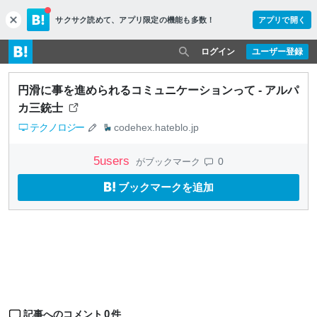
サクサク読めて、
アプリ限定の機能も多数！
アプリで開く
c
l
o
ログイン
ユーザー登録
s
e
円滑に事を進められるコミュニケーションって - アルパ
カ三銃士
テクノロジー
codehex.hateblo.jp
5
users
0
がブックマーク
ブックマークを追加
0
記事へのコメント
件