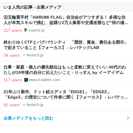
いま人気の記事 - 企業メディア
旧五輪選手村「HARUMI FLAG」自治会がアツすぎる！ 多様な住
人が本気スキルで挑む、盆踊り2万人集客や交通改善など“街の価値
向上”戦略 東京・中央区
117 users
suumo.jp
終わりゆくCTFとバグバウンティ 「競技、賞金、責任ある開示」
で起きていること【フォーカス】 - レバテックLAB
34 users
levtech.jp
仕事・家庭・個人の優先順位はもっと柔軟に変えていい 40代のわ
たしが10年後の自分に伝えたいこと - りっすん by イーアイデム
117 users
www.e-aidem.com
21年ぶり新作、ドット絵エディタ「EDGE1」「EDGE2」
「Edge3」の歴史について作者に聞く【フォーカス】 - レバテック
LAB
91 users
levtech.jp
企業メディアをもっと読む