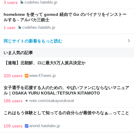
3 users
codehex.hateblo.jp
homebrew を使って gomod 経由で Go のバイナリをインストー
ルする - アルパカ三銃士
1 user
codehex.hateblo.jp
同じサイトの新着をもっと読む
いま人気の記事
【速報】北朝鮮、ロに最大5万人派兵決定か
320 users
www.47news.jp
女子選手を応援する人のための、やばいファンにならないマニュア
ル｜OSAKA YURU KOSAL:TETSUYA KITAMOTO
186 users
note.com/osakayurukosal
これはもう体験として知ってるの自分らが最後やろなぁ…ってこと
109 users
anond.hatelabo.jp