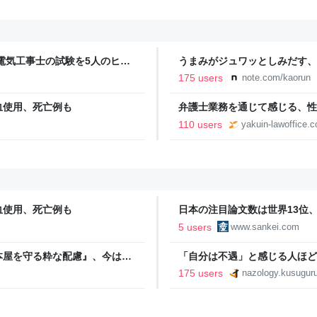
電気工事士の試験を5人のヒロ
うまみがジュワッとしみだす、
本番形式CBT模擬試験”で本格的
175 users
note.com/kaorun
報のファミ通.com
血使用、死亡例も
弁護士業務を通じて感じる、性被
110 users
yakuin-lawoffice.
血使用、死亡例も
日本の注目論文数は世界13位
誤情報に耐性
5 users
www.sankei.com
本屋を守る粋な配慮』、今は
「自分は不遇」と感じる人ほど、
jo. ーQUIET &
175 users
nazology.kusuguru