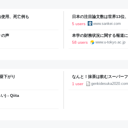
血使用、死亡例も
日本の注目論文数は世界13位
誤情報に耐性
5 users
www.sankei.com
々の声
本学の財務状況に関する報道につ
58 users
www.u-tokyo.ac.jp
の昼下がり
なんと！抹茶は飲むスーパーフ
1 user
genkidesuka2020.co
- Qiita