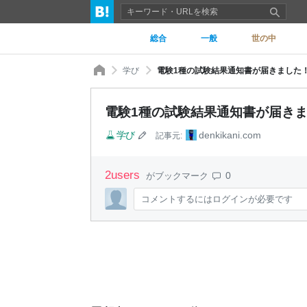
総合
一般
世の中
学び
電験1種の試験結果通知書が届きました！
電験1種の試験結果通知書が届きま
学び
denkikani.com
記事元:
2
users
0
がブックマーク
コメントするにはログインが必要です