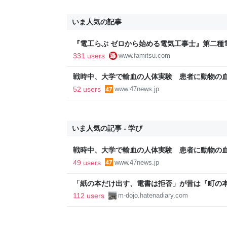
いま人気の記事
『電工らぶ ゼロから始める電気工事士』第二種
インと勉強。青春しながら“過去問1000問”や“
331 users
www.famitsu.com
に学べるノベルゲーム | ゲーム・エンタメ最新情
戦時中、大学で輸血の人体実験 患者に動物の
52 users
www.47news.jp
いま人気の記事 - 学び
戦時中、大学で輸血の人体実験 患者に動物の
49 users
www.47news.jp
「紙の本だけ出す、電書は拒否」が昔は『町の
『差別者』となる…のだろうか？ - INVISIBLE Do
112 users
m-dojo.hatenadiary.com
COLORFUL PLACE-