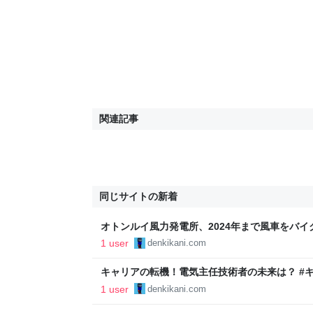
関連記事
同じサイトの新着
オトンルイ風力発電所、2024年まで風車をバイ
力発電所 #北海道 - 電気カニの電験日記
1 user
denkikani.com
キャリアの転機！電気主任技術者の未来は？ #キ
日記
1 user
denkikani.com