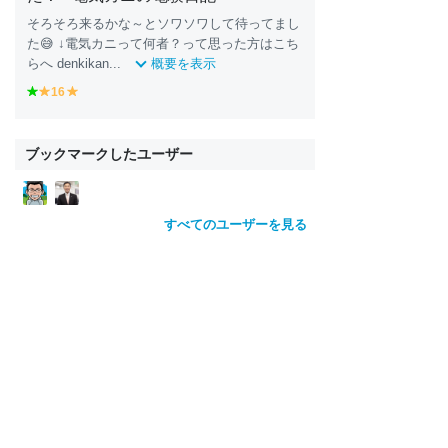
そろそろ来るかな～とソワソワして待ってまし
た😅 ↓電気カニって何者？って思った方はこち
らへ denkikan...
概要を表示
g
16
y
y
r
e
e
e
ll
ll
e
o
o
ブックマークしたユーザー
n
w
w
すべてのユーザーを見る