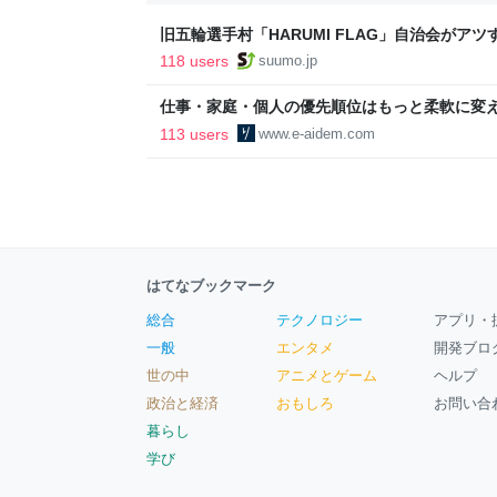
旧五輪選手村「HARUMI FLAG」自治会がア
ルで挑む、盆踊り2万人集客や交通改善など“街
118 users
suumo.jp
区
仕事・家庭・個人の優先順位はもっと柔軟に変えて
後の自分に伝えたいこと - りっすん by イーア
113 users
www.e-aidem.com
はてなブックマーク
総合
テクノロジー
アプリ・
一般
エンタメ
開発ブロ
世の中
アニメとゲーム
ヘルプ
政治と経済
おもしろ
お問い合
暮らし
学び