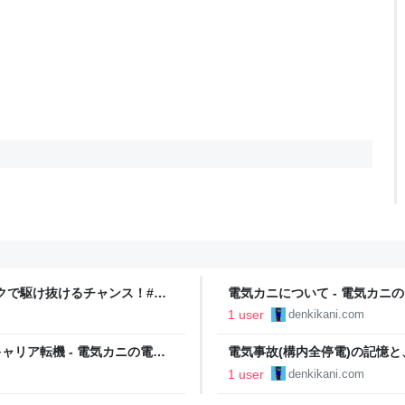
クで駆け抜けるチャンス！#風
電気カニについて - 電気カニ
1 user
denkikani.com
ャリア転機 - 電気カニの電験
電気事故(構内全停電)の記憶と
験日記
1 user
denkikani.com