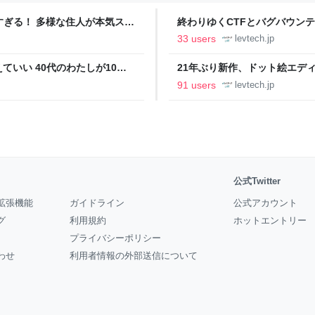
ツすぎる！ 多様な住人が本気スキ
終わりゆくCTFとバグバウン
の価値向上”戦略 東京・中央
ること【フォーカス】 - レバテ
33 users
levtech.jp
いい 40代のわたしが10年
21年ぶり新作、ドット絵エディタ
イデム
ついて作者に聞く【フォーカス】
91 users
levtech.jp
公式Twitter
拡張機能
ガイドライン
公式アカウント
グ
利用規約
ホットエントリー
プライバシーポリシー
わせ
利用者情報の外部送信について