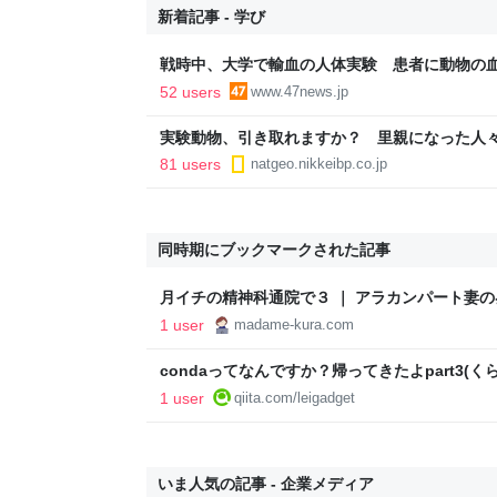
新着記事 - 学び
戦時中、大学で輸血の人体実験 患者に動物の
52 users
www.47news.jp
実験動物、引き取れますか？ 里親になった人
81 users
natgeo.nikkeibp.co.jp
同時期にブックマークされた記事
月イチの精神科通院で３ ｜ アラカンパート妻
1 user
madame-kura.com
condaってなんですか？帰ってきたよpart3(くらい) 
1 user
qiita.com/leigadget
いま人気の記事 - 企業メディア