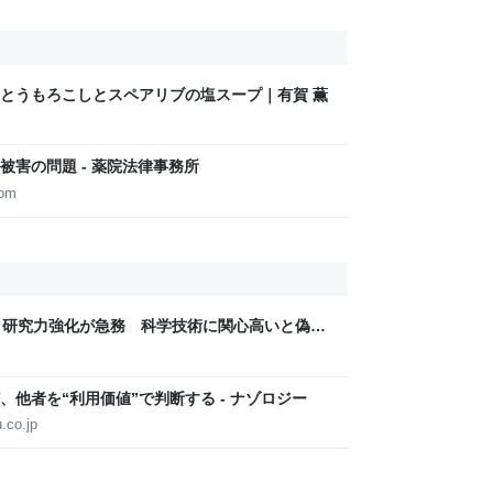
とうもろこしとスペアリブの塩スープ｜有賀 薫
害の問題 - 薬院法律事務所
com
、研究力強化が急務 科学技術に関心高いと偽・
他者を“利用価値”で判断する - ナゾロジー
.co.jp