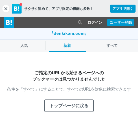
サクサク読めて、
アプリ限定の機能も多数！
アプリで開く
c
l
o
ログイン
ユーザー登録
s
e
『denkikani.com』
人気
新着
すべて
ご指定のURLから始まるページへの
ブックマークは見つかりませんでした
条件を「すべて」にすることで、
すべてのURLを対象に検索できます
トップページに戻る