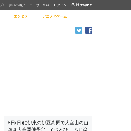
プリ・拡張の紹介
ユーザー登録
ログイン
エンタメ
アニメとゲーム
8日(日)に伊東の伊豆高原で大室山の山
焼き大会開催予定 - イベとぴ ～ふじ楽