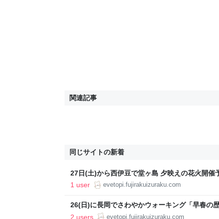
関連記事
同じサイトの新着
27日(土)から西伊豆で堂ヶ島 夕映えの花火開催予
～
1 user
evetopi.fujirakuizuraku.com
26(日)に長岡でさわやかウォーキング「早春の
鵺ばらい祭と江間いちご狩り～」開催予定 - イ
2 users
evetopi.fujirakuizuraku.com