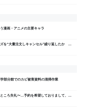
う漫画・アニメの主要キャラ
ズを“大量注文しキャンセル”繰り返したか 女
年8月6日掲載）｜日テレNEWS NNN
書館医学部分館でのカビ被害資料の清掃作業
ところ失礼〜…予約を希望しておりまして、は
は…」と丁寧に話されるより、受ける側としては