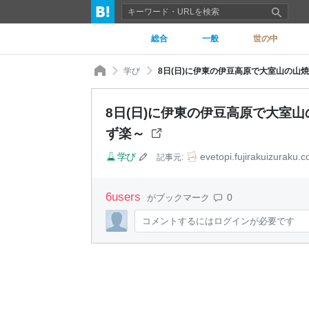
総合
一般
世の中
学び
8日(日)に伊東の伊豆高原で大室山の山焼
8日(日)に伊東の伊豆高原で大室山
ず楽～
学び
evetopi.fujirakuizuraku.
記事元:
6
users
0
がブックマーク
コメントするにはログインが必要です