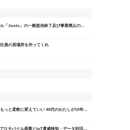
ル「Jooto」の一般提供終了及び事業廃止の決
社員の居場所を作ってくれ
もっと柔軟に変えていい 40代のわたしが10年後
ん by イーアイデム
 〜 セキュアなモバイル基盤とIoT脅威検知・データ利活用