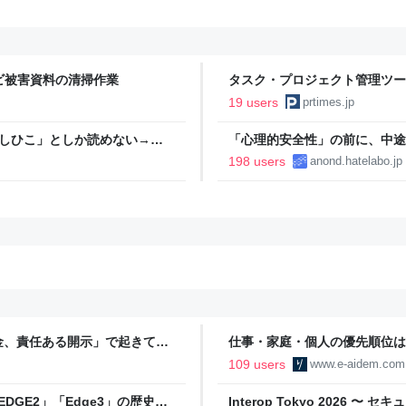
カビ被害資料の清掃作業
タスク・プロジェクト管理ツー
定に関するお知らせ
19 users
prtimes.jp
としひこ」としか読めない→脳
「心理的安全性」の前に、中途
198 users
anond.hatelabo.jp
金、責任ある開示」で起きてい
仕事・家庭・個人の優先順位は
の自分に伝えたいこと - りっす
109 users
www.e-aidem.com
DGE2」「Edge3」の歴史に
Interop Tokyo 2026