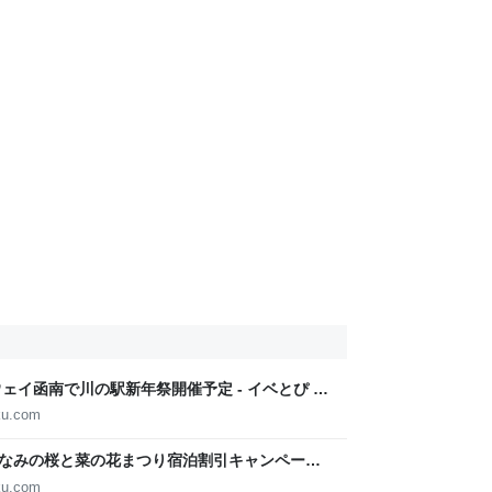
ウェイ函南で川の駅新年祭開催予定 - イベとぴ ～
aku.com
でみなみの桜と菜の花まつり宿泊割引キャンペーン
いず楽～
aku.com