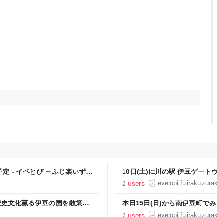
定 - イベとぴ ～ふじ楽いず楽
10日(土)に川の駅 伊豆ゲート
ふじ楽いず楽～
2 users
evetopi.fujirakuizur
歴史文化薫る伊豆の国を散策～
本日15日(日)から南伊豆町
ベとぴ ～ふじ楽いず楽～
受付開始 - イベとぴ ～ふじ楽
2 users
evetopi.fujirakuizur