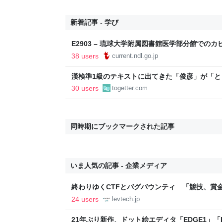
新着記事 - 学び
E2903 – 琉球大学附属図書館医学部分館での
38 users
current.ndl.go.jp
漢検準1級のテキストに出てきた「俊彦」が「
内に登場する、選び抜かれた俊彦たち
30 users
togetter.com
同時期にブックマークされた記事
いま人気の記事 - 企業メディア
終わりゆくCTFとバグバウンティ 「競技、賞
ること【フォーカス】 - レバテックLAB
24 users
levtech.jp
21年ぶり新作、ドット絵エディタ「EDGE1」「E