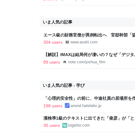
いま人気の記事
エース級の財務官僚が異例転出へ 官邸幹部「
新聞
304 users
www.asahi.com
【解説】IMAXは結局何が凄いの？なぜ「デジ
か？｜Joshua Connolly
89 users
note.com/joshua_film
いま人気の記事 - 学び
「心理的安全性」の前に、中途社員の居場所を
198 users
anond.hatelabo.jp
漢検準1級のテキストに出てきた「俊彦」が「
内に登場する、選び抜かれた俊彦たち
30 users
togetter.com