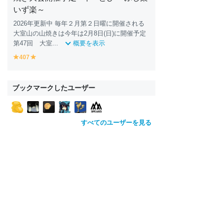
いず楽～
2026年更新中 毎年２月第２日曜に開催される
大室山の山焼きは今年は2月8日(日)に開催予定
第47回 大室...
概要を表示
407
y
y
e
e
ll
ll
o
o
ブックマークしたユーザー
w
w
すべてのユーザーを見る