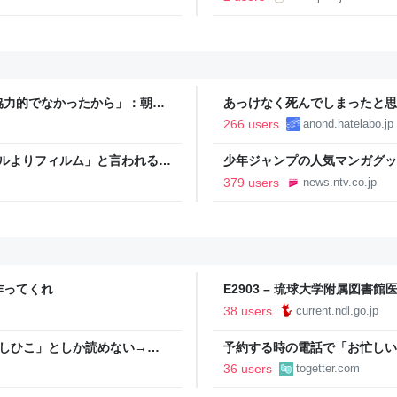
協力的でなかったから」：朝日
あっけなく死んでしまったと思
266 users
anond.hatelabo.jp
タルよりフィルム」と言われるの
少年ジャンプの人気マンガグッ
逮捕 総額43億円以上（2026
379 users
news.ntv.co.jp
作ってくれ
E2903 – 琉球大学附属図
38 users
current.ndl.go.jp
としひこ」としか読めない→脳
予約する時の電話で「お忙しい
い、明日◯日の12時に、人数
36 users
togetter.com
もっと簡潔な方が楽なんだよな