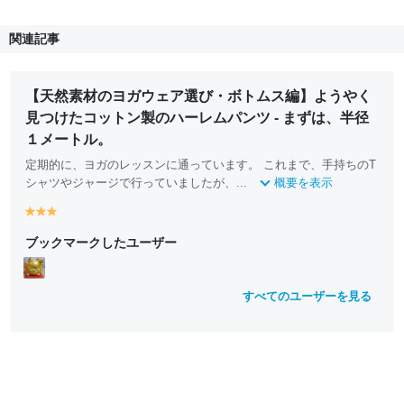
関連記事
【天然素材のヨガウェア選び・ボトムス編】ようやく
見つけたコットン製のハーレムパンツ - まずは、半径
１メートル。
定期的に、ヨガのレッスンに通っています。 これまで、手持ちのT
シャツやジャージで行っていましたが、...
概要を表示
y
y
y
e
e
e
ブックマークしたユーザー
ll
ll
ll
o
o
o
w
w
w
すべてのユーザーを見る