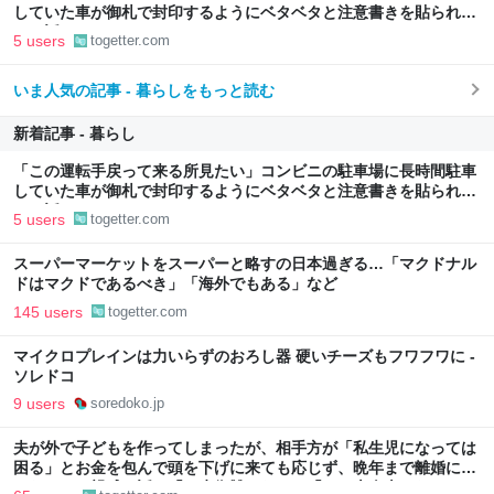
していた車が御札で封印するようにベタベタと注意書きを貼られて
いた話
5 users
togetter.com
いま人気の記事 - 暮らしをもっと読む
新着記事 - 暮らし
「この運転手戻って来る所見たい」コンビニの駐車場に長時間駐車
していた車が御札で封印するようにベタベタと注意書きを貼られて
いた話
5 users
togetter.com
スーパーマーケットをスーパーと略すの日本過ぎる…「マクドナル
ドはマクドであるべき」「海外でもある」など
145 users
togetter.com
マイクロプレインは力いらずのおろし器 硬いチーズもフワフワに -
ソレドコ
9 users
soredoko.jp
夫が外で子どもを作ってしまったが、相手方が「私生児になっては
困る」とお金を包んで頭を下げに来ても応じず、晩年まで離婚に応
じなかった親戚の話→「一生復讐になる」「これ本人幸せなの？」