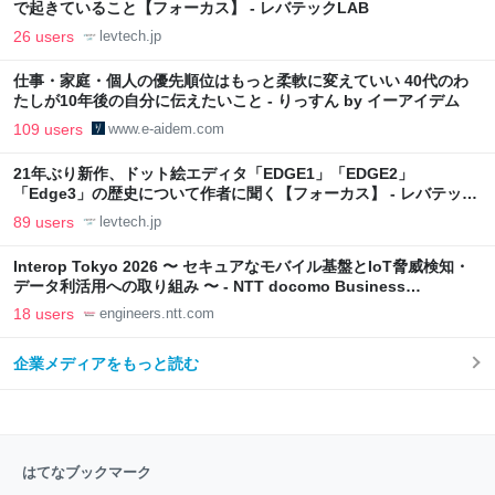
で起きていること【フォーカス】 - レバテックLAB
26 users
levtech.jp
仕事・家庭・個人の優先順位はもっと柔軟に変えていい 40代のわ
たしが10年後の自分に伝えたいこと - りっすん by イーアイデム
109 users
www.e-aidem.com
21年ぶり新作、ドット絵エディタ「EDGE1」「EDGE2」
「Edge3」の歴史について作者に聞く【フォーカス】 - レバテック
LAB
89 users
levtech.jp
Interop Tokyo 2026 〜 セキュアなモバイル基盤とIoT脅威検知・
データ利活用への取り組み 〜 - NTT docomo Business
Engineers' Blog
18 users
engineers.ntt.com
企業メディアをもっと読む
はてなブックマーク