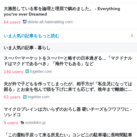
大激怒している客を論理と理屈で鎮めました。 - Everything
you've ever Dreamed
64 users
delete-all.hatenablog.com
いま人気の記事をもっと読む
いま人気の記事 - 暮らし
スーパーマーケットをスーパーと略すの日本過ぎる…「マクドナル
ドはマクドであるべき」「海外でもある」など
144 users
togetter.com
夫が外で子どもを作ってしまったが、相手方が「私生児になっては
困る」とお金を包んで頭を下げに来ても応じず、晩年まで離婚に応
じなかった親戚の話→「一生復讐になる」「これ本人幸せなの？」
63 users
togetter.com
マイクロプレインは力いらずのおろし器 硬いチーズもフワフワに -
ソレドコ
9 users
soredoko.jp
「この運転手戻って来る所見たい」コンビニの駐車場に長時間駐車