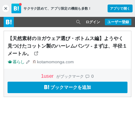
サクサク読めて、
アプリ限定の機能も多数！
アプリで開く
c
l
o
ログイン
ユーザー登録
s
e
【天然素材のヨガウェア選び・ボトムス編】ようやく
見つけたコットン製のハーレムパンツ - まずは、半径１
メートル。
暮らし
kotamomonga.com
1
user
0
がブックマーク
ブックマークを追加