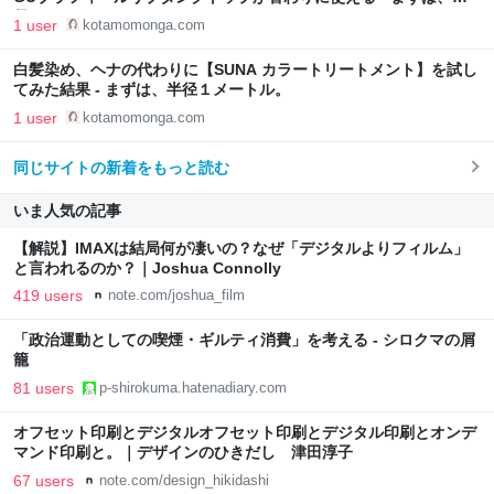
径１メートル。
1 user
kotamomonga.com
白髪染め、ヘナの代わりに【SUNA カラートリートメント】を試し
てみた結果 - まずは、半径１メートル。
1 user
kotamomonga.com
同じサイトの新着をもっと読む
いま人気の記事
【解説】IMAXは結局何が凄いの？なぜ「デジタルよりフィルム」
と言われるのか？｜Joshua Connolly
419 users
note.com/joshua_film
「政治運動としての喫煙・ギルティ消費」を考える - シロクマの屑
籠
81 users
p-shirokuma.hatenadiary.com
オフセット印刷とデジタルオフセット印刷とデジタル印刷とオンデ
マンド印刷と。｜デザインのひきだし 津田淳子
67 users
note.com/design_hikidashi