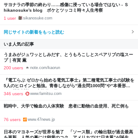
サヨナラの季節の終わり……感傷に浸っている場合ではない - Ｓ
hikanosuke’s blog ボケとツッコミ時々人生考察
1 user
sikanosuke.com
同じサイトの新着をもっと読む
いま人気の記事
うまみがジュワッとしみだす、とうもろこしとスペアリブの塩スー
プ｜有賀 薫
200 users
note.com/kaorun
『電工らぶ ゼロから始める電気工事士』第二種電気工事士の試験を
5人のヒロインと勉強。青春しながら“過去問1000問”や“本番形式
CBT模擬試験”で本格的に学べるノベルゲーム | ゲーム・エンタメ
346 users
www.famitsu.com
最新情報のファミ通.com
戦時中、大学で輸血の人体実験 患者に動物の血使用、死亡例も
76 users
www.47news.jp
日本のマヨネーズが世界を魅了 「ソース類」の輸出額が過去最高
を更新 人気の裏には卵黄のコク アメリカでは“日本風”が誕生｜