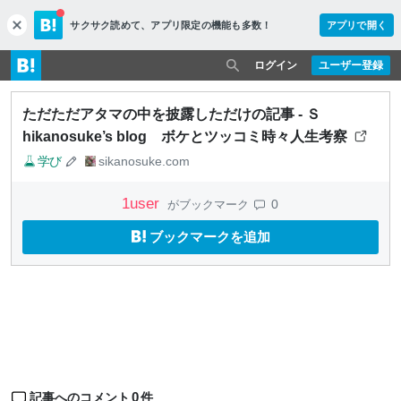
サクサク読めて、
アプリ限定の機能も多数！
アプリで開く
c
l
o
ログイン
ユーザー登録
s
e
ただただアタマの中を披露しただけの記事 - Ｓ
hikanosuke’s blog ボケとツッコミ時々人生考察
学び
sikanosuke.com
1
user
0
がブックマーク
ブックマークを追加
0
記事へのコメント
件