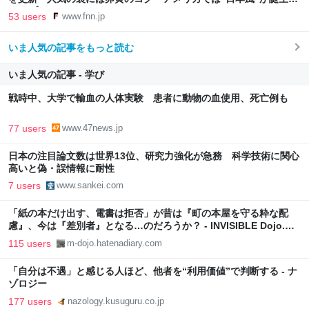
FNNプライムオンライン
53 users
www.fnn.jp
いま人気の記事をもっと読む
いま人気の記事 - 学び
戦時中、大学で輸血の人体実験 患者に動物の血使用、死亡例も
77 users
www.47news.jp
日本の注目論文数は世界13位、研究力強化が急務 科学技術に関心
高いと偽・誤情報に耐性
7 users
www.sankei.com
「紙の本だけ出す、電書は拒否」が昔は『町の本屋を守る粋な配
慮』、今は『差別者』となる…のだろうか？ - INVISIBLE Dojo.
ーQUIET & COLORFUL PLACE-
115 users
m-dojo.hatenadiary.com
「自分は不遇」と感じる人ほど、他者を“利用価値”で判断する - ナ
ゾロジー
177 users
nazology.kusuguru.co.jp