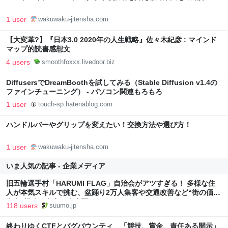
1 user
wakuwaku-jitensha.com
【大変革?】『日本3.0 2020年の人生戦略』佐々木紀彦 : マインド
マップ的読書感想文
4 users
smoothfoxxx.livedoor.biz
DiffusersでDreamBoothを試してみる（Stable Diffusion v1.4の
ファインチューニング） - パソコン関連もろもろ
1 user
touch-sp.hatenablog.com
ハンドルバーやグリップを変えたい！交換方法や選び方！
1 user
wakuwaku-jitensha.com
いま人気の記事 - 企業メディア
旧五輪選手村「HARUMI FLAG」自治会がアツすぎる！ 多様な住
人が本気スキルで挑む、盆踊り2万人集客や交通改善など“街の価値
向上”戦略 東京・中央区
118 users
suumo.jp
終わりゆくCTFとバグバウンティ 「競技、賞金、責任ある開示」