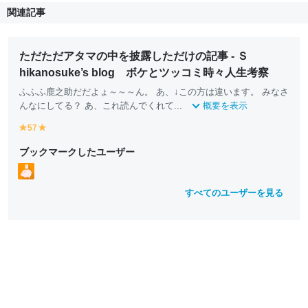
関連記事
ただただアタマの中を披露しただけの記事 - Ｓ
hikanosuke’s blog ボケとツッコミ時々人生考察
ふふふ鹿之助だだよょ～～～ん。 あ、↓この方は違います。 みなさ
んなにしてる？ あ、これ読んでくれて...
概要を表示
57
y
y
e
e
ブックマークしたユーザー
ll
ll
o
o
w
w
すべてのユーザーを見る