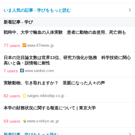
いま人気の記事 - 学びをもっと読む
新着記事 - 学び
戦時中、大学で輸血の人体実験 患者に動物の血使用、死亡例も
77 users
www.47news.jp
日本の注目論文数は世界13位、研究力強化が急務 科学技術に関心
高いと偽・誤情報に耐性
7 users
www.sankei.com
実験動物、引き取れますか？ 里親になった人々の声
82 users
natgeo.nikkeibp.co.jp
本学の財務状況に関する報道について | 東京大学
59 users
www.u-tokyo.ac.jp
新着記事 - 学びをもっと読む