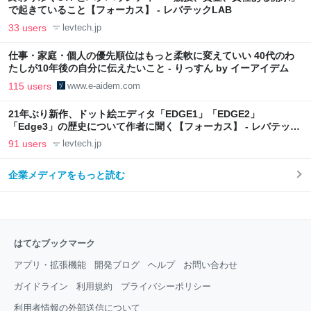
で起きていること【フォーカス】 - レバテックLAB
33 users
levtech.jp
仕事・家庭・個人の優先順位はもっと柔軟に変えていい 40代のわ
たしが10年後の自分に伝えたいこと - りっすん by イーアイデム
115 users
www.e-aidem.com
21年ぶり新作、ドット絵エディタ「EDGE1」「EDGE2」
「Edge3」の歴史について作者に聞く【フォーカス】 - レバテック
LAB
91 users
levtech.jp
企業メディアをもっと読む
はてなブックマーク
アプリ・拡張機能
開発ブログ
ヘルプ
お問い合わせ
ガイドライン
利用規約
プライバシーポリシー
利用者情報の外部送信について