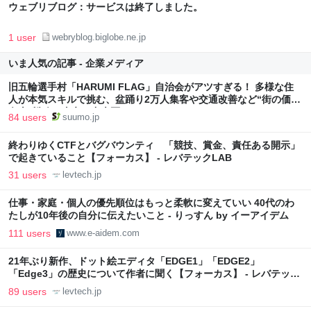
ウェブリブログ：サービスは終了しました。
1 user
webryblog.biglobe.ne.jp
いま人気の記事 - 企業メディア
旧五輪選手村「HARUMI FLAG」自治会がアツすぎる！ 多様な住
人が本気スキルで挑む、盆踊り2万人集客や交通改善など“街の価値
向上”戦略 東京・中央区
84 users
suumo.jp
終わりゆくCTFとバグバウンティ 「競技、賞金、責任ある開示」
で起きていること【フォーカス】 - レバテックLAB
31 users
levtech.jp
仕事・家庭・個人の優先順位はもっと柔軟に変えていい 40代のわ
たしが10年後の自分に伝えたいこと - りっすん by イーアイデム
111 users
www.e-aidem.com
21年ぶり新作、ドット絵エディタ「EDGE1」「EDGE2」
「Edge3」の歴史について作者に聞く【フォーカス】 - レバテック
LAB
89 users
levtech.jp