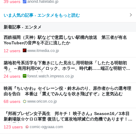
39 users
anond.hatelabo.jp
いま人気の記事 - エンタメをもっと読む
新着記事 - エンタメ
西鉄福岡（天神）駅などで意図しない駅構内放送 第三者が有名
YouTuberの音声を不正に流したか
12 users
www.itmedia.co.jp
築地初号系活字を下敷きにした見出し用明朝体「したたる明朝初
号」 ～商用利用OK／ロック、ホラー、時代劇……端正な明朝では
物足りない“強い言葉”のために
24 users
forest.watch.impress.co.jp
映画『ちいかわ』セイレーン役・鈴木みのり、原作者からの選考理
由を告白 本番は「震えでみんなを吹き飛ばすぞ」と意気込む
68 users
www.oricon.co.jp
『邦画プレゼン女子高生 邦キチ！ 映子さん』Season16／3本目
新劇場版☆ケロロ軍曹 復活して速攻地球滅亡の危機であります！ -
服部昇大 | COMIC OGYAAA!!
123 users
comic-ogyaaa.com