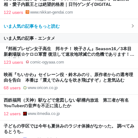
相・愛子内親王とは絶望的格差｜日刊ゲンダイDIGITAL
122 users
www.nikkan-gendai.com
いま人気の記事をもっと読む
いま人気の記事 - エンタメ
『邦画プレゼン女子高生 邦キチ！ 映子さん』Season16／3本目
新劇場版☆ケロロ軍曹 復活して速攻地球滅亡の危機であります！ -
服部昇大 | COMIC OGYAAA!!
123 users
comic-ogyaaa.com
映画『ちいかわ』セイレーン役・鈴木みのり、原作者からの選考理
由を告白 本番は「震えでみんなを吹き飛ばすぞ」と意気込む
68 users
www.oricon.co.jp
西鉄福岡（天神）駅などで意図しない駅構内放送 第三者が有名
YouTuberの音声を不正に流したか
12 users
www.itmedia.co.jp
子どもの学区では今年も夏休みのラジオ体操がなかった。 調べてみ
るとうち..