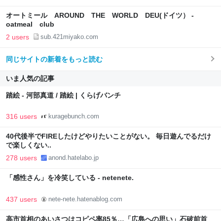
オートミール AROUND THE WORLD DEU(ドイツ） -
oatmeal club
2 users
sub.421miyako.com
同じサイトの新着をもっと読む
いま人気の記事
踏絵 - 河部真道 / 踏絵 | くらげバンチ
316 users
kuragebunch.com
40代後半でFIREしたけどやりたいことがない。 毎日遊んでるだけ
で楽しくない..
278 users
anond.hatelabo.jp
「感性さん」を冷笑している - netenete.
437 users
nete-nete.hatenablog.com
高市首相のあいさつはコピペ率85％…「広島への思い」石破前首