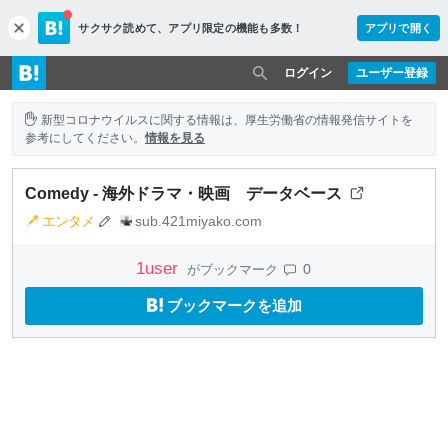
サクサク読めて、
アプリ限定の機能も多数！
アプリで開く
c
l
o
ログイン
ユーザー登録
s
e
新型コロナウイルスに関する情報は、厚生労働省の情報発信サイトを
参考にしてください。
情報を見る
Comedy - 海外ドラマ・映画 データベース
エンタメ
sub.421miyako.com
1
user
0
がブックマーク
ブックマークを追加