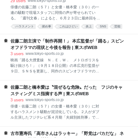
29
users
www.tokyo-sports.co.jp
ローテーション」の扱いだ。２０２３年に水道橋博士
俳優の佐藤二朗（５７）と女優・橋本愛（３０）の一
が参院議員を辞職した際に導入された党独自システム
連の騒動で現場スタッフに同情の声が寄せられてい
で、比例代表で当選した議員は１年ごとに辞職し、次
る。 「週刊文春」によると、６月２３日に最終回を迎
点者が繰り上がるというものだ。ところが、１年後に
えたフジテレビ系ドラマ「夫婦別姓刑事」の現場で佐
大島九州男参院議員は出馬時に取り決めがなかったこ
ハラスメント
揉め事
これはひどい
炎上
SNS
芸能
藤が橋本の楽屋に押しかけ、キャリアを否定する発言
とを理由に辞職を拒否し、いきなり破綻した。 それで
あとで読む
Web
をしたという。撮影中の身体的接触をめぐり、認識の
も山本氏はあきらめず、昨年の参院選では任期を１年
ズレが伏線としてあった。 事態を重く見たフジは外部
佐藤二朗主演で「制作再開！」 本広監督が「踊る」スピン
から３年に延長し、特定枠での
の弁護士に調査を依頼し、不適切な発言をした佐藤を
オフドラマの現状と今後を報告 | 東スポWEB
厳重注意。一方、佐藤の事務所は「ハラスメントに該
3
users
www.tokyo-sports.co.jp
当する事実は確認されておらず、そのような評価は適
映画「踊る大捜査線 Ｎ．Ｅ．Ｗ． メトロポリスを
切ではない」と反論している。 気の毒なのは殺伐とし
駆け抜けろ！」（９月１８日公開）の本広克行監督が
た空気で撮影を行った共演者やスタッフたちだ。芸能
９日、ＳＮＳを更新し、同作のスピンオフドラマの制
プロ関係者は「主演同士がバチバチというのは聞いた
作が「再開」と明かした。スピンオフドラマの主演が
ことがない。脇役ならまだしも、主演俳優には途中で
俳優の佐藤二朗であることも示唆した。スピンオフド
降りられたら困る。スタッフは神経をすり減らしてい
佐藤二朗と橋本愛は〝混ぜるな危険〟だった フジのキャ
ラマを巡っては、佐藤のハラスメント騒動で撮影が水
たと思いますよ」と語る。 橋本との共演シーンに制限
面下でストップしていた。 本広監督は９日、Ｘに「映
スティングミス指摘する声 | 東スポWEB
をかけられた佐藤はストレス
画『踊る大捜査線Ｎ．Ｅ．Ｗ．メトロポリスを駆け抜
3
users
www.tokyo-sports.co.jp
けろ！』は音響効果スタッフが着々と進めてくれて完
俳優・佐藤二朗（５７）の女優・橋本愛（３０）に対
成したら宣伝して展示イベント、ＮＷ捜査員が集うイ
するハラスメント騒動が泥沼化している。２人がダブ
ベントも開催、再起動中の二朗さん主演スピンオフド
ル主演したフジテレビ系４月期「夫婦別姓刑事」での
ラマの制作再開！そして映画がヒットした先にはとん
身体接触が発端だが、そもそも両者の役者観は〝水と
でもない構想が亀山さんの中にあって活気ついてま
油〟とされていた。こうなると、フジのキャスティン
す！やはり亀Ｐは現場が似合う！」（原文ママ）と投
古市憲寿氏「高市さんはラッキー」「野党はバカだな」 ネ
グミスに思われるが…。 「この２人が合うわけがな
稿した。 「亀山さん」「亀Ｐ」は亀山千広プロデュー