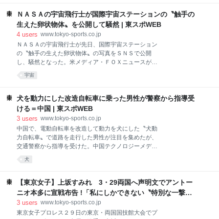
関係者によると、家宅捜索とみられている。 今回の事
つとさせる人物（稲田徹？）を従えて入場するや大暴
故をめぐっては、一部の週刊誌で亡くなった船長の名
ＮＡＳＡの宇宙飛行士が国際宇宙ステーションの〝触手の
れの上坂だが、どさくさでサー
前が報道されている。 小池晃書記局長は１６日の会見
生えた卵状物体〟を公開して騒然 | 東スポWEB
で船長が共産党の役職に付いていたことに関して聞か
4
users
www.tokyo-sports.co.jp
れた際、「共産党とおっしゃるんだけれども、辺野古
ＮＡＳＡの宇宙飛行士が先日、国際宇宙ステーション
で海上ですね、（海に）出ていく船は限られているん
の〝触手の生えた卵状物体〟の写真をＳＮＳで公開
ですよ。その船しかないですよ。だから、あの船に乗
し、騒然となった。米メディア・ＦＯＸニュースが２
ったのは共産党関係者だけじゃない。実際、現地に行
５日、報じた。 宇宙飛行士ドナルド・ペティ氏（７
かれた方は、いろんな野党のみなさんも行かれていま
宇宙
０）が先日、奇妙な宇宙生命体のように見える写真を
すし、辺野古の基地を監視する、どんな状況で工事が
Ｘに投稿した。空中に浮かび、紫色で卵のような形を
行われているのか、そういったことを知ろうと思った
し、そこから触手が伸び出しているように見える。 写
犬を動力にした改造自転車に乗った男性が警察から指導受
ら、あの船しかないんです。
真を見たＸユーザーは「火で焼き払え」とコメント。
ける＝中国 | 東スポWEB
別のユーザーは、映画プレデターを引き合いに出し、
3
users
www.tokyo-sports.co.jp
「卵からミミックが孵化してるみたいだ」と述べた。
中国で、電動自転車を改造して動力を犬にした〝犬動
さらに別のユーザーは「マジで何かの卵が孵ってるの
力自転車〟で道路を走行した男性が注目を集めたが、
かと思った」と書き込んだ。 しかし、この写真を投稿
交通警察から指導を受けた。中国テクノロジーメディ
したペティ氏はＸに「国際宇宙ステーションを周回す
ア「快科技」が先日、報じた。 ３月１７日、江蘇省常
るジャガイモです」と説明した。２０２４年９月から
犬
州市で、ある男性が犬に乗って道路を走行する動画が
２０２５年４月にかけて実施された国際宇宙ステーシ
ＳＮＳ上で拡散され、注目を集めた。 動画には、高齢
ョンの「エクスペディション７２」の最中に撮影され
の男性が特殊に改造した電動自転車に乗って道路を走
【東京女子】上坂すみれ 3・29両国へ声明文でアントー
たものだという。 「私はエクス
行している様子が映っている。本来バッテリーが設置
ニオ本多に宣戦布告 !「私にしかできない〝特別な一撃〟
されている位置は空洞になっていて、その代わりにゴ
もある」 | 東スポWEB
3
users
www.tokyo-sports.co.jp
ールデンレトリバーが入れられていた。 口輪をはめら
東京女子プロレス２９日の東京・両国国技館大会でプ
れたゴールデンレトリバーは懸命に走り、かなりの速