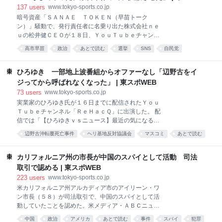
ｄの「ルパン三世’８０」だ。 第１０４話のオンエアは
WEB
137
users
www.tokyo-sports.co.jp
８０年代突入を目前に控えた７９年１０月。ちなみに
暗号資産「ＳＡＮＡＥ ＴＯＫＥＮ（早苗トーク
同年９月にはイエロー・マジック・オーケストラのア
ン）」騒動で、発行責任者に名乗り出た株式会社ｎｅ
ルバム「ソリッド・ステイト・サヴァイヴァー」がリ
ｕの松井健ＣＥＯが１８日、ＹｏｕＴｕｂｅチャンネ
リースされている。「テクノポリス」や「ライディー
ル「ＮｏＢｏｒｄｅｒ Ｎｅｗｓ」に生出演した。 松
ン」といったテクノポップの名曲が収録され、来るべ
高市早苗
政治
あとで読む
選挙
SNS
自民党
井氏が映像番組に出るのは騒動後、初。冒頭、「この
き８０年代の音楽シーンを予言したようなアルバムだ
場をいただけたことに感謝申し上げます。今回の件で
った。 ところがこの「ルパン三世’８０」、テクノな風
高市総理、（高市事務所の）木下秘書、藤井（聡）教
ひろゆき 一部地上波番組からオファーなし「辺野古をイ
潮とは似ても似つかぬ
授をはじめ、たくさんの関係者の皆さまに多大なご迷
ジってから呼ばれなくなった」 | 東スポWEB
惑をおかけしてしまったことを申し訳なく思っていま
73
users
www.tokyo-sports.co.jp
す」と謝罪した。 早苗トークンを巡っては、高市早苗
実業家のひろゆき氏が１６日までに配信されたＹｏｕ
首相が関与を否定し、返金騒動に発展した。松井氏は
Ｔｕｂｅチャンネル「ＲｅＨａｃＱ」に出演した。 配
トークン発行元の合同会社「ＮｏＢｏｒｄｅｒＤＡ
信では「【ひろゆきｖｓニュース】最近の気になるニ
Ｏ」にプロジェクトを提案し、業務の主体を請け負っ
ュースにガチ回答！」と題して視聴者の質問に回答し
ていたとしていたが、週刊文春には高市事務所側に
辺野古沖転覆死亡事件
ヘリ基地反対協議会
マスコミ
あとで読む
た。視聴者が「辺野古の船の事故と部活動のバス事
「早苗トークンが暗号資産であることを伝えていた」
事故
故、高校生が１人亡くなってる点など共通点が多いと
と告白。さらに高市事務所による他陣営へのネガキャ
思いますが、捜査の方向性やマスコミの報道について
カリフォルニア州の市長が中国のスパイとして活動 司法
ン動画の作成、拡散にも関与していたこ
格差を感じます。なぜ格差が生じるのでしょうか」と
取引で認める | 東スポWEB
質問。 ひろゆき氏は「辺野古の基地反対運動をしてい
223
users
www.tokyo-sports.co.jp
る人たちがよくないよねって言う人はメディアに出れ
米カリフォルニア州アルカディア市のアイリーン・ワ
なくなるという力関係は発生してるんですよね。僕、
ン市長（５８）が司法取引で、中国のスパイとして活
地上波のベラベラしゃべる系の番組にちょこちょこ出
動していたことを認めた。米メディア・ＡＢＣニュー
ていたんですよ。番組名は言わないですけど。で、辺
スが１１日、報じた。 米司法省は１１日、カリフォル
野古をイジってから一切呼ばれなくなった」とオファ
中国
政治
アメリカ
あとで読む
事件
スパイ
犯罪