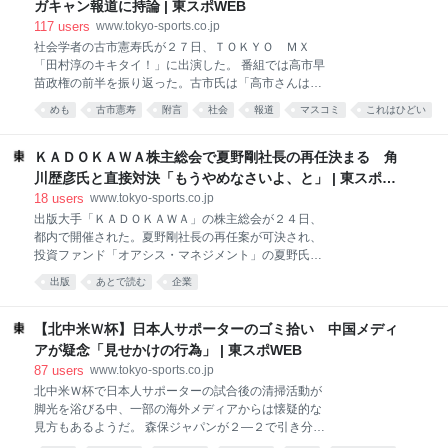
い」 そう断言するのは、佐藤と橋本の双方と仕事経験
ガキャン報道に持論 | 東スポWEB
サー（元フジテレビ社長）を指す。 クランクアップ済
のある芸能関係者だ。 １日の文春オンライン、２日の
117
users
www.tokyo-sports.co.jp
みの「――Ｎ．Ｅ．Ｗ．」に佐
週刊文春が報じた佐藤のハラスメント疑惑。発端は運
社会学者の古市憲寿氏が２７日、ＴＯＫＹＯ ＭＸ
転席の橋本と助手席の佐藤のかけ合いシーンだった。
「田村淳のキキタイ！」に出演した。 番組では高市早
佐藤がハンドルを握って目をつぶる橋本に「口ではな
苗政権の前半を振り返った。古市氏は「高市さんはラ
く目を開けて」と言ってあごに触れたことで騒動に発
ッキーですよね。前の石破茂（元首相）さんがあまり
めも
古市憲寿
附言
社会
報道
マスコミ
これはひどい
展。橋本は過去のハラスメント被害から不意の身体接
にも人気がなさ過ぎて、評判も悪かった」とコメン
触を忌避していたからだ。 佐藤は同作サイドからその
Web
ト。 国会では高市早苗首相陣営が関与したとされる誹
事情を聞かされた後、橋本の楽屋を訪問。身体接触に
謗中傷動画をめぐり、野党が連日、追及している。一
ＫＡＤＯＫＡＷＡ株主総会で夏野剛社長の再任決まる 角
制限を設けるのであれば「夫婦役の依頼があっても受
方でＩＴ会社代表の松井健氏から提供された動画の作
川歴彦氏と直接対決「もうやめなさいよ、と」 | 東スポ
けるべきではない」と注文
成時期に疑義が生じたとして共同通信と週刊文春が相
WEB
18
users
www.tokyo-sports.co.jp
次いで記事を訂正している。 古市氏は「文春とか共同
出版大手「ＫＡＤＯＫＡＷＡ」の株主総会が２４日、
通信の報道に乗っかって追及しちゃってるけど。それ
都内で開催された。夏野剛社長の再任案が可決され、
自体が極めて怪しい証言者による嘘みたいな報道に乗
投資ファンド「オアシス・マネジメント」の夏野氏解
っかってしまって野党が追及したというのもラッキー
任を求める株主提案は否決となった。 午後２時からス
ですよね。いくつものラッキーが重なって結果的に、
出版
あとで読む
企業
タートした株主総会には創業家の角川歴彦前会長も株
うまく進んだよう見えるんじゃないかな。どうでもい
主として参加。角川氏は東京五輪・パラリンピックを
い所に乗っかっちゃったから野党もバカだなって思い
めぐり、２０２２年に贈賄罪で起訴され一審で有罪と
【北中米Ｗ杯】日本人サポーターのゴミ拾い 中国メディ
ました」と容赦がなかった。
なるも無罪を主張し控訴している。１６日に夏野氏ら
アが疑念「見せかけの行為」 | 東スポWEB
を名誉毀損で提訴していた。 午後５時過ぎに総会は終
87
users
www.tokyo-sports.co.jp
了。報道陣の取材に角川氏は自ら質問に立って、夏野
北中米Ｗ杯で日本人サポーターの試合後の清掃活動が
氏に身を引くよう迫ったと明かした。「もうやめなさ
脚光を浴びる中、一部の海外メディアからは懐疑的な
いよ、と。もう５年間やったんだから。オーナーじゃ
見方もあるようだ。 森保ジャパンが２―２で引き分け
ないんだよ」と振り返った。 総会の会場は東京・調布
たオランダ戦（１４日＝日本時間１５日、米国・ダラ