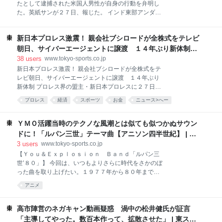
装着された女性陣に聞こえない空間で、男性陣だけで
たとして逮捕された米国人男性が自身の行動を弁明し
「女性への本音」をぶちまけた。 そんななか、漫画好
た。英紙サンが２７日、報じた。 インド東部アンダマ
きという女性出演者が、大ヒット作「鬼滅の刃」の主
ン・ニコバル諸島の北センチネル島には、未接触部族
人公・竈門炭治郎（かまど・たんじろう）をど忘れ。
センチネル族が生活している。センチネル族は、約５
これに男性陣が猛反発。せいやが「なんで竈門炭治郎
新日本プロレス激震！ 親会社ブシロードが全株式をテレビ
万年前にアフリカから渡り、島に住みついて以降、外
が出てこうへんねん！」と声を荒らげると、盛山も
部との接触はほとんどない。伝染病を持ち込ませない
朝日、サイバーエージェントに譲渡 １４年ぶり新体制 |
「（頭から）飛ぶことある？」と首をかしげ、男性陣
などの理由のため、同島の５海里（約９キロ）以内は
東スポWEB
38
users
www.tokyo-sports.co.jp
だけで「女子の少年漫画好きは信用
立ち入り禁止となっている。 昨年３月、米国人ユーチ
新日本プロレス激震！ 親会社ブシロードが全株式をテ
ューバー、ミハイロ・ヴィクトロヴィチ・ポリャコフ
レビ朝日、サイバーエージェントに譲渡 １４年ぶり
（２５）は、センチネル族に会うため、島に上陸し、
新体制 プロレス界の盟主・新日本プロレスに２７日、
１時間にわたり笛を吹いて注意を引こうとしていた。
激震が走った。２０１２年１月から親会社となってい
プロレス
経済
スポーツ
お金
ニュース>へー
部族との接触はできず、ポリャコフはダイエットコー
たブシロードが、保有していた新日本プロレスの株式
ク１缶とココナツを供物として残した。島から戻った
をテレビ朝日とサイバーエージェントに譲渡すること
ポリャコフは、地元漁師に発見され、その後、当局へ
を発表した。 ブシロードはこの日、保有株式の全てを
ＹＭＯ活躍当時のテクノな風潮とは似ても似つかぬサウン
通報された。インド警察は、孤立部族との接触を禁じ
テレビ朝日、サイバーエージェントへ譲渡（以下、本
ドに！「ルパン三世」テーマ曲【アニソン四半世紀】 | 東
るインド法に違反したとして、
株式譲渡）する旨を決定し、同日に株式譲渡契約を締
スポWEB
3
users
www.tokyo-sports.co.jp
結したことを発表。「映像資産の活用や配信プラット
【Ｙｏｕ＆Ｅｘｐｌｏｓｉｏｎ Ｂａｎｄ「ルパン三
フォームを通じた多角的な収益化を目指す観点から
世’８０」】 今回は、いつもよりさらに時代をさかのぼ
は、かねてより新日本プロレスリングの主要株主であ
った曲を取り上げたい。１９７７年から８０年まで全
り、強固な放送・映像事業基盤を有するテレビ朝日、
１５５話が放送されたテレビアニメ「ルパン三世」第
及び優れたデジタルメディア運営ノウハウを持つサイ
アニメ
２シリーズ。そのオープニングテーマは、おなじみの
バーエージェントのもとで新日本プロレスリングの事
「ルパン三世のテーマ」から始まり、全部で４バージ
業を展開することが、新日本プロレスリングの企業価
ョンあった。その最後となる第１０４話から最終話ま
高市陣営のネガキャン動画疑惑 渦中の松井健氏が証言
値の映像・デジタル戦略を最大
で使われたのがＹｏｕ＆Ｅｘｐｌｏｓｉｏｎ Ｂａｎ
「主導してやった。数百本作って、拡散させた」 | 東スポ