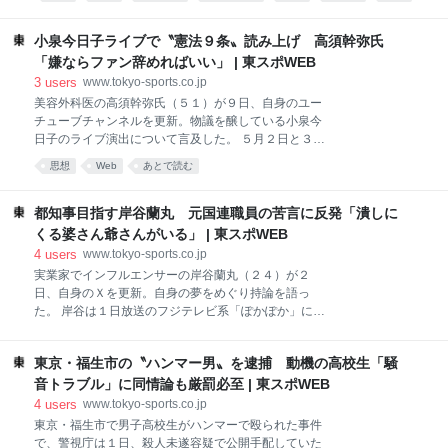
ニア州ロサンゼルス郡アルカディア市のアイリーン・
ーがなくなったことを明かした。 続けて「こういう理
社会
法律
政府
ワン被告が、中国の違法な外国代理人として活動して
由でって特に言われたわけではないので、たまたま声
いた罪で起訴されたと発表した。司法省によると、ワ
小泉今日子ライブで〝憲法９条〟読み上げ 高須幹弥氏
が掛からなくなったのかもしれ
ン被告は有罪答弁に同意している。被告は同日、市長
「嫌ならファン辞めればいい」 | 東スポWEB
を辞任した。 ２０２０年から２０２２年にかけて、ワ
3
users
www.tokyo-sports.co.jp
ン被告と当時の婚約者ヤオニン・〝マイク〟・サン被
美容外科医の高須幹弥氏（５１）が９日、自身のユー
告は、「ＵＳ ニュース・センター」というウェブサ
チューブチャンネルを更新。物議を醸している小泉今
イトを共同運営していた。このサイトは「地元中国系
日子のライブ演出について言及した。 ５月２日と３日
アメリカ人コミュニティー向けニュース媒体」を装っ
に日本武道館で行われたライブ「ＫＫ６０～コイズミ
ていたという。しかし実際には、２人はそのサイトを
思想
Web
あとで読む
記念館～ＫＹＯＫＯ ＫＯＩＺＵＭＩ ＴＯＵＲ ２
通じて中国政府の命令を実行していた。 司法省は司法
０２６」で、日本国憲法第９条を読み上げる演出があ
取引文書の中で、ワン被告とサン被告が「中華人民共
り話題となっている。 高須氏は長年の小泉ファンで
都知事目指す岸谷蘭丸 元国連職員の苦言に反発「潰しに
和国政府当局者から指示を受
「自分の青春はキョンキョンと共にあった」と回顧。
くる婆さん爺さんがいる」 | 東スポWEB
今回の騒動については「僕の意見は、これが民主主義
4
users
www.tokyo-sports.co.jp
だ、ですね」と述べた。 「日本が素晴らしいのは、言
実業家でインフルエンサーの岸谷蘭丸（２４）が２
論弾圧もなく封鎖もなく、アーティスト・歌手も一般
日、自身のＸを更新。自身の夢をめぐり持論を語っ
の人たちも言いたいことが言えるわけですね」と語る
た。 岸谷は１日放送のフジテレビ系「ぽかぽか」に出
と「で、小泉さんは護憲派なわけですよね。憲法９条
演。「昔から石原慎太郎さんかっけー！って」と東京
を守るという立場であって、それは小泉さん個人の思
都知事になることが夢だと明かし注目を集めた。 岸谷
想で自由なんですよ」と説明。「それをコンサートで
東京・福生市の〝ハンマー男〟を逮捕 動機の高校生「騒
の大きな夢にＳＮＳではツッコミが入った。元国連職
ＤＪが憲法９条を朗読したわけですけども、これもコ
員で著述家の谷本真由美氏は「結局、この人は、一般
音トラブル」に同情論も厳罰必至 | 東スポWEB
ンセプトとして自由なんですよ
の日本人みたいに、企業などで下積みするんじゃなく
4
users
www.tokyo-sports.co.jp
て、親の名声を使って政治家になりたいだけなんでし
東京・福生市で男子高校生がハンマーで殴られた事件
ょう」と鋭く指摘。「お金周りが理解できない人は政
で、警視庁は１日、殺人未遂容疑で公開手配していた