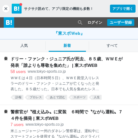
サクサク読めて、
アプリ限定の機能も多数！
アプリで開く
c
l
o
ログイン
ユーザー登録
s
e
『東スポＷeb』
人気
新着
すべて
ドリー・ファンク・ジュニア氏が死去、８５歳、ＷＷＥが
発表「誰よりも尊敬を集めた」 | 東スポWEB
58
users
www.tokyo-sports.co.jp
ＷＷＥは４日（日本時間５日）、ＷＷＥ殿堂入りレス
ラーのドリー・ファンク・ジュニアが亡くなったと発
表した。８５歳だった。日本でも人気を集めたレスラ
ーはマーティ夫人がホスピスケアをしている最中に亡
訃報
プロレス
あとで読む
スポーツ
人生
くなったという。 ＷＷＥは公式サイトで「ＷＷＥ殿堂
入りを果たし、影響力のあるレスリングトレーナーで
あったドリー・ファンク・ジュニア氏が逝去されたこ
警察官が〝植え込み〟に変装 ６時間で〝ながら運転〟７
とを知り、深い悲しみに包まれています」とし「伝説
４件を摘発 | 東スポWEB
的なファンク・レスリング一家の一員であるドリー・
7
users
www.tokyo-sports.co.jp
ファンク・ジュニアは誰よりも、タフで尊敬を集めた
米ニュージャージー州のダネレン警察署は、運転中に
レスラーだった」と悼んだ。 ドリーは弟のテリーとと
スマートフォンを使用する〝ながら運転〟のドライバ