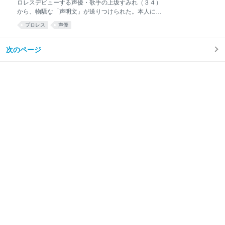
ロレスデビューする声優・歌手の上坂すみれ（３４）
度で自転車を進ませている。 一部のＳＮＳユーザー
から、物騒な「声明文」が送りつけられた。本人によ
は、この高齢男性について「発想がユニークだ」「犬
るもので間違いはなさそうで、そこには必殺技の完成
の散歩とエコな移動を同時に実現しており一石二鳥
プロレス
声優
を思わせる言葉や、デビュー戦で対峙するアイアンマ
だ」と述べ、「自分も〝犬動力自転車〟に乗ってみた
ンヘビーメタル級王者の〝アントン〟ことアントーニ
い」とコメントするユーザーもいた。 しかし一方で、
オ本多（４８）への宣戦布告がつづられていた。その
次のページ
批判の声もある。クラクショ
声明文を独占公開する。 関係者を通じて上坂からとし
て届けられた声明文には「私はすでに戦いの準備を終
えている」との文言がつづられ「プロレスデビューに
向け、いくつもの技を完成させた」と続いた。 参戦の
きっかけは１０日に起きた東京女子・甲田哲也代表へ
の〝新宿高島屋前襲撃事件〟だ。昨年４月にタナボタ
的に同王座を保持したこともある上坂が、黒いサーベ
ルで甲田代表を「あれは私のベルトだ！ 絶対に返
せ！ うおおおおおお！」と叫びながらボッコボコに
殴打。両国大会で行われるアイア