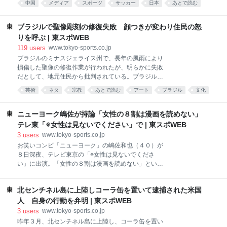
市にある角川大映スタジオ。このスタジオに来たこと
中国
メディア
スポーツ
サッカー
日本
あとで読む
ス）後に、一部のサポーターが自主的に観客席のごみ
あるのかとも夏野氏に問いかけたという。「ここでの
国際
拾いを行った。これが米「ＥＳＰＮ」などの海外メデ
開催を角川映画の原点だと思ってやったのならえら
ィアで取り上げられた。ＦＩＦＡも公式Ｘで「日本サ
ブラジルで聖像彫刻の修復失敗 顔つきが変わり住民の怒
い。ここに来たことあるのかと
ポーターが試合後にスタジアムを掃除する理由。敬
りを呼ぶ | 東スポWEB
意」とつづって清掃の様子の動画を掲載し、１７日時
119
users
www.tokyo-sports.co.jp
点で２４万「いいね」がついている。 そうした中、中
ブラジルのミナスジェライス州で、長年の風雨により
国メディア「グローバル・タイムズ」は、「ワールド
損傷した聖像の修復作業が行われたが、明らかに失敗
カップのスタンドを清掃した日本のファンが注目を集
だとして、地元住民から批判されている。ブラジルメ
めているが、国内の一部のネットユーザーからは〝見
ディア「ポータル・レオディアス」が先日、報じた。
せかけの行為〟との声も上がっている」との見出しで
芸術
ネタ
宗教
あとで読む
アート
ブラジル
文化
騒動の発端は、アデリーノ・マノ地区のノッサ・セニ
報道。 「日曜日にダラスで開催されたＦＩＦＡワール
art
ョーラ・アパレシーダ広場に設置されている「イエス
ドカップで、日本がオランダと２―２で引き分けた
のカルヴァリオ記念碑」の像の顔つきが変わっている
ニューヨーク嶋佐が持論「女性の８割は漫画を読めない」
後、日本のサッカーファンが会場
ことに住民が気づいたことだった。天使など他の聖像
テレ東「※女性は見ないでください」で | 東スポWEB
も同様に顔つきが変わっていた。 もともとこれらの聖
3
users
www.tokyo-sports.co.jp
像は、控えめな表情と淡い色合いで親しまれていた。
お笑いコンビ「ニューヨーク」の嶋佐和也（４０）が
しかし修復後には、眉毛やまつ毛、唇などが新たに描
８日深夜、テレビ東京の「※女性は見ないでくださ
き加えられ、はっきりと強調された顔立ちになってい
い」に出演。「女性の８割は漫画を読めない」という
た。その変貌は、現場を通りかかった人々の目を引い
持論を展開した。 番組では、嶋佐のほか、霜降り明星
た。 地元住民の間だけでなく、ＳＮＳでも大きな騒ぎ
のせいや、見取り図の盛山晋太郎ら男性陣３人と、吉
となり、修復前後を比較した画像が拡散している。 市
北センチネル島に上陸しコーラ缶を置いて逮捕された米国
田莉桜ら女性陣３人が「男女の飲み会ぶっちゃけトー
役所には、住民から「これは文化遺産の破壊行為だ。
ク」をテーマに展開。一風変わったシステムで、男性
人 自身の行動を弁明 | 東スポWEB
調査を行い、関係者を処罰
陣が女性陣の発言に不満を抱くと、手元のボタンをプ
3
users
www.tokyo-sports.co.jp
ッシュ。男女の間に遮断壁が出現し、ヘッドフォンを
昨年３月、北センチネル島に上陸し、コーラ缶を置い