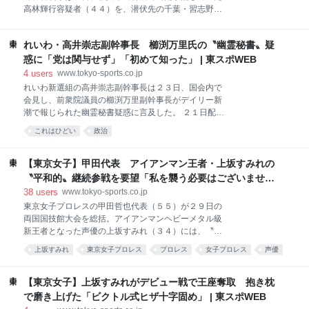
治家には絶対なってはいけないんです」などと論じ
高林輝行容疑者（４４）を、潜伏先の千葉・習志野市
た。 谷本氏のポストを目にした岸谷は「夢や目標を語
内で逮捕した。 捜査関係者によると、高林容疑者は自
ると決まって潰しにくる婆さん爺さんがこの世には沢
宅から徒歩でＪＲ福生駅方面に向かい、その後車で千
山いる」と受け止めると「大抵若い頃うまくいかなか
れいわ・高井崇志副幹事長 櫛渕万里氏の〝幽霊秘書〟疑
葉方面へ移動。１日昼ごろに高林容疑者の車が見つか
ったコンプぶつけてきてるだけだし負けちゃいけんよ
り、午後４時過ぎ、習志野市内のアパートの一室に潜
惑に「党は関与せず」「初めて知った」 | 東スポWEB
なと思う」と改めて決意をつづった。
伏していた容疑者を見つけ逮捕した。高林容疑者は抵
4
users
www.tokyo-sports.co.jp
抗する様子もなく、調べに「殺すつもりはなかった」
れいわ新選組の高井崇志副幹事長は２３日、国会内で
と容疑を一部否認している。 事件は先月２９日午前７
会見し、前衆院議員の櫛渕万里副幹事長がデイリー新
時過ぎに発生。高林容疑者と同居する母親が、自宅向
潮で報じられた幽霊秘書疑惑に言及した。 ２１日配信
かいの飲食店の駐車場でたむろする男子高校生ら数人
のデイリー新潮では「れいわ新選組に新たな『秘書問
これはひどい
政治
を注意。しかし、その後も高校生らが居続けたことか
題』が浮上」と題し、櫛渕氏が衆院議員の在職時に公
ら、容疑者がハンマーで複数回殴打した。殴られた高
設秘書の一人が、勤務実態のない〝幽霊秘書〟である
校生のうち１人は左目の眼底骨折の重傷。通報を受け
との疑惑を報じた。 れいわを巡っては、一部の議員の
【東京女子】甲田代表 アイアンマン王者・上坂すみれの
て駆け付けた警察官にも、サバイバルナイフを向け、
公設秘書を党から派遣された職員が務める上納システ
〝平和的〟継続参戦を要望「私を襲う必要はございませ
噴射器で液体をまきケガをさせ
ムが判明し、物議を醸していた。高井氏は公設秘書の
ん」 | 東スポWEB
38
users
www.tokyo-sports.co.jp
上納に関してはこれまで「違法性はない」との見解を
東京女子プロレスの甲田哲也代表（５５）が２９日の
述べていた。 この日、櫛渕氏の秘書問題疑惑を尋ねら
両国国技館大会を総括。アイアンマンヘビーメタル級
れた高井氏は、「党としては現時点で、事実関係は把
新王者となった声優の上坂すみれ（３４）には、〝平
握していない。お答えすることはできない。事実を確
和的〟な継続参戦を求めた。 両国大会は団体過去最高
認中。党として関与した話ではなく、われわれも初め
上坂すみれ
東京女子プロレス
プロレス
女子プロレス
声優
となる３０８９人の観衆を動員。最高峰のプリンセ
て知った」としたうえで、櫛渕氏からのコメントを発
芸能
sports
東京
あとで読む
ス・オブ・プリンセス（プリプリ）王座を含む４つの
表した。 「れいわ新選組及び櫛渕万里を支えてくださ
タイトルが移動した。３０日の一夜明け会見には、プ
【東京女子】上坂すみれがデビュー戦で王座奪取 抱き枕
っている支持者、ボランテ
リプリ新王者となった荒井優希が登壇。大会を振り返
で磨き上げた「ビクトル式ヒザ十字固め」 | 東スポWEB
るとともに初防衛戦（対Ｊ―ＲＯＤ、４月１６日＝日