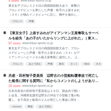
4
users
www.tokyo-sports.co.jp
本時間同１７日、米・ラスベガス）への意気込みを語
東京女子プロレス２９日の両国国技館大会で、衝撃の
っていた。 会見を見守っていた甲田代表は「たくさん
プロレスデビューを果たした声優・歌手の上坂すみれ
のお客さんに喜んでいただけた」と大会を振り返る。
（３４）が独占インタビューに応じ、胸中を激白し
人気声優である上坂の参戦、特撮テレビ番組「スーパ
た。１０日に甲田哲也代表をサーベルでぶん殴り、こ
ー戦隊シリーズ」との共演など、競技の枠にとらわれ
プロレス
声優
の日のアイアンマンヘビーメタル級時間差入場バトル
ないコラボレーションが動員数にも影響したことを強
ロイヤル戦出場を実現。試合では、創作昔話からビク
調。「プロレスを見たことのない人にも楽しさが伝わ
トル式ひざ十字固めまで駆使して勝利し、王座を奪取
【東京女子】上坂すみれがアイアンマン王座奪取もサーベ
るようなことはこれからも続けて
した。デビュー戦勝利への道は、どんなものだったの
ルを紛失「あの子がいたからリングに上がれた」 | 東スポ
か――。 ――新宿での襲撃から試合までの期間を振り
WEB
97
users
www.tokyo-sports.co.jp
返ってどうでしたか 上坂 記事の反響が本当にありま
東京女子プロレス２９日の両国国技館大会で、プロレ
して…。「上坂さんはなんてことをしてしまったん
スデビューした声優・歌手の上坂すみれ（３４）がア
だ」って、行く現場、行く現場で心配されてしまう事
イアンマンヘビーメタル級王座奪取に成功した。 上坂
態になり、そのたびに「あれはサーベルが…」と弁解
は１０日に東京女子・甲田哲也代表を新宿高島屋前で
を繰り返していました。 ――忙しい日々の中、準備は
プロレス
あとで読む
声優
東京
ネット
Web
ネタ
襲撃。タイガー・ジェット・シンよろしくサーベルで
どうやって… 上坂 何回か道場に行ってこっそり偵察
ぶん殴りながら、同王座をかけた時間差入場バトルロ
したりとか、そういう準備は、はい。ただ本当に今日
イヤル戦への参戦を要求し、この日のデビューとなっ
共産・田村智子委員長 辺野古の小型船転覆事故で死亡し
という日を迎えるまで自分がリ
た。 試合は、王者の〝アントン〟ことアントーニオ本
た船長に関する質問に「私からコメントのしようがありま
多が入場前に寝ていたところをらくにフォールされて
せん」 | 東スポWEB
20
users
www.tokyo-sports.co.jp
王座が移動する波乱の？幕開けだ。まずはそのらくと
日本共産党の田村智子委員長は２６日、国会内で開い
魅仁夢ｗｉｔｈ矢口真里の対戦でゴングが鳴らされ
た会見。沖縄県名護市辺野古の沖合で小型船２隻が転
た。途中、矢口のセクシービームがさく裂したかと思
覆し、女子高生と船長の２人が死亡した事故に関する
えば、王座が辰巳リカに移動する場面も。１１番目に
質問を受けた。 海上保安庁は死亡した船長が牧師を務
登場の上坂はもちろん、サーベルタイガーのテーマに
oooooo
事故
あとで読む
めていた沖縄県南城市の教会に２５日に立ち入った。
のってサーベルを携えて登場だ。 上田馬之助をほうふ