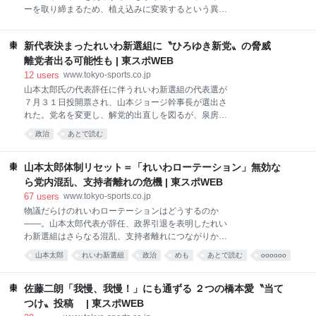
もにタッグチームを結成し、数々の功績を挙げた。Ｗ
ーを取り締まるため、植え込みに変装するという異例
ＷＥによると「特筆すべきはＮＷＡ世界ヘビー級チャ
な手法を使った。米自動車専門メディア「ロード・ア
ンピオンとして４年間君臨していたことであり、これ
ンド・トラック」が先日、報じた。 ６時間にわたる取
は同タイトル史上、ルー・テーズに次ぐ２番目の最長
新代表決まったれいわ新選組に〝ひろゆき新党〟の脅威
り締まりで、警察官はスマホに気を取られていたとさ
在位記録である」という。また「米国と日本各地で定
れるドライバー７４人に違反切符を交付した。作戦が
離党者出る可能性も | 東スポWEB
期的に試合に出場し、両国でプ
行われたのは、市中心部を通るノース・ワシントン・
12
users
www.tokyo-sports.co.jp
アベニュー１００番地付近。車両と歩行者の往来が非
山本太郎氏の代表辞任に伴うれいわ新選組の代表選が
常に多いエリアだ。警察によると、この場所は歩行者
７月３１日投開票され、山本ジョージ幹事長が選出さ
が多く、ドライバーが前方に集中して運転する必要性
れた。党名を変更し、解党的出直しを図るが、泉房穂
が高いことから選ばれたという。 おとり役の警察官
参院議員と元２ちゃんねる管理人のひろゆき氏の新党
政治
あとで読む
は、道路脇の植え込みに見えるよう作られた「ギリー
にトドメを刺されかねない危機的状況となってきた。
スーツ（迷彩服）」を着用し、スマホを手に持ったり
山本ジョージ氏は菅直人元首相の秘書を経て、都議２
操作したりしているドライバーを監視。違反者を見つ
期を務め、１９９６年に民主党から衆院議員に当選し
山本太郎体制リセット＝「れいわローテーション」無効な
けると、近くで待機していた警察官が車両を停止さ
たが、秘書給与事件で逮捕、実刑となり、服役。社会
ら党内混乱、支持者離れの危機 | 東スポWEB
せ、ニュージャージー州の携帯電話
復帰支援で活動中に山本太郎氏のラブコールを受け、
67
users
www.tokyo-sports.co.jp
れいわから昨年の参院選に出馬。今年の衆院選で比例
物議だらけのれいわローテーションはどうするのか
復活し、約２５年ぶりに永田町に復帰していた。 晴れ
――。山本太郎代表が辞任、政界引退を表明したれい
て代表に選出されたが、イバラの道が待ち受けてい
わ新選組はさらなる混乱、支持者離れにつながりかね
る。山本太郎氏は「れいわ新選組＝山本太郎とされ
ない問題が起きている。 山本氏はスピード違反や健康
る」と党名変更を〝遺言〟として残し、党名変更問題
山本太郎
れいわ新選組
政治
めも
あとで読む
oooooo
状況を理由に代表辞任を発表した会見で、「山本体制
がいきなりの課題となる。 さらに昨年の参院選で当選
選挙
politics
はいったんリセットとなる。新代表の選出をもって、
した３人は２８年に議員辞職し、次点候補に議席を譲
構成員資格が終了となる」と話し、新代表が選出され
佐藤二朗「我慢、我慢！」にも通ずる ２つの橋本愛〝当て
るれいわローテーションの対象と
る７月３１日をもって、現執行部の退任を発表してい
つけ〟投稿 | 東スポWEB
た。 新体制への移行で、注目されているのが「れいわ