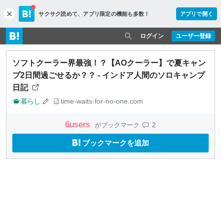
サクサク読めて、
アプリ限定の機能も多数！
アプリで開く
c
l
o
ログイン
ユーザー登録
s
e
ソフトクーラー界最強！？【AOクーラー】で夏キャン
プ2日間過ごせるか？？ - インドア人間のソロキャンプ
日記
暮らし
time-waits-for-no-one.com
6
users
2
がブックマーク
ブックマークを追加