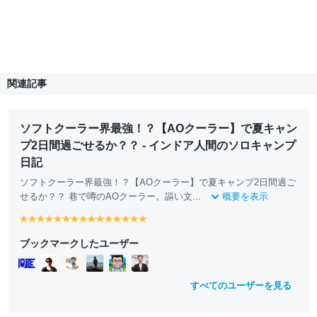
関連記事
ソフトクーラー界最強！？【AOクーラー】で夏キャン
プ2日間過ごせるか？？ - インドア人間のソロキャンプ
日記
ソフトクーラー界最強！？【AOクーラー】で夏キャンプ2日間過ご
せるか？？ 巷で噂のAOクーラー。謳い文...
概要を表示
y
y
y
y
y
y
y
y
y
y
y
y
y
y
y
e
e
e
e
e
e
e
e
e
e
e
e
e
e
e
ブックマークしたユーザー
ll
ll
ll
ll
ll
ll
ll
ll
ll
ll
ll
ll
ll
ll
ll
o
o
o
o
o
o
o
o
o
o
o
o
o
o
o
w
w
w
w
w
w
w
w
w
w
w
w
w
w
w
すべてのユーザーを見る