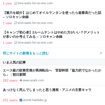
1 user
time-waits-for-no-one.com
【魅力を紹介】はじめてオイルランタンを使ったら超最高だった話
– ソロキャン余録
1 user
time-waits-for-no-one.com
【キャンプ初心者】2ルームテントはやめた方がいい？デメリット
が多いのか考えてみる – ソロキャン余録
1 user
time-waits-for-no-one.com
同じサイトの新着をもっと読む
いま人気の記事
エース級の財務官僚が異例転出へ 官邸幹部「協力的でなかったか
ら」：朝日新聞
282 users
www.asahi.com
あっけなく死んでしまったと思う漫画・アニメの主要キャラ
251 users
anond.hatelabo.jp