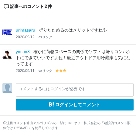
2
記事へのコメント
件
urimasaru
折りたためるのはメリットですね💦
2020/09/12
リンク
yasua3
確かに荷物スペースの関係でソフトは帰りコンパク
トにできていいですよね！最近アウトドア用冷蔵庫も気にな
ってます
2020/09/11
リンク
y
y
y
el
el
el
lo
lo
lo
コメントするにはログインが必要です
w
w
w
ログインしてコメント
注目コメント算出アルゴリズムの一部にLINEヤフー株式会社の「建設的コメント順
位付けモデルAPI」を使用しています