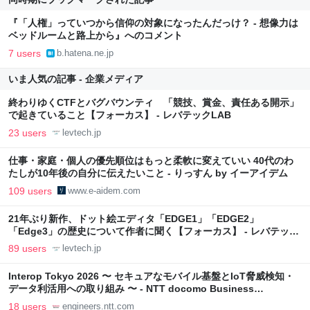
『「人権」っていつから信仰の対象になったんだっけ？ - 想像力は
ベッドルームと路上から』へのコメント
7 users
b.hatena.ne.jp
いま人気の記事 - 企業メディア
終わりゆくCTFとバグバウンティ 「競技、賞金、責任ある開示」
で起きていること【フォーカス】 - レバテックLAB
23 users
levtech.jp
仕事・家庭・個人の優先順位はもっと柔軟に変えていい 40代のわ
たしが10年後の自分に伝えたいこと - りっすん by イーアイデム
109 users
www.e-aidem.com
21年ぶり新作、ドット絵エディタ「EDGE1」「EDGE2」
「Edge3」の歴史について作者に聞く【フォーカス】 - レバテック
LAB
89 users
levtech.jp
Interop Tokyo 2026 〜 セキュアなモバイル基盤とIoT脅威検知・
データ利活用への取り組み 〜 - NTT docomo Business
Engineers' Blog
18 users
engineers.ntt.com