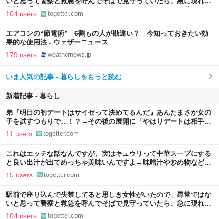
いと思って警察と救急を呼んでそばで見守っていたら、急に現れた
女性に「あなた何してるんですか！？」とスマホをはたき落とされ
104 users
togetter.com
た話
エアコンの“節電術” 6割もの人が勘違い？ 今知っておきたい効
果的な使用法 - ウェザーニュース
179 users
weathernews.jp
いま人気の記事 - 暮らしをもっと読む
新着記事 - 暮らし
弟『明日の初デートはサイゼって決めてるんだ』あんたまさか女の
子を試すつもりで…！？→その後の展開に「やはりデートは相手へ
の思いやりの気持ち」
11 users
togetter.com
これはエッチな話なんですが、実はキュウリって中華スープにする
と良い出汁が出てめっちゃ美味いんですよ→味噌汁や炒め物など、
キュウリの加熱調理はいろいろある
15 users
togetter.com
駅前で座り込んで失禁してると思しき女性がいたので、尋常ではな
いと思って警察と救急を呼んでそばで見守っていたら、急に現れた
女性に「あなた何してるんですか！？」とスマホをはたき落とされ
104 users
togetter.com