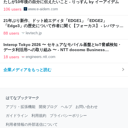
たしが10年後の自分に伝えたいこと - りっすん by イーアイデム
106 users
www.e-aidem.com
21年ぶり新作、ドット絵エディタ「EDGE1」「EDGE2」
「Edge3」の歴史について作者に聞く【フォーカス】 - レバテック
LAB
88 users
levtech.jp
Interop Tokyo 2026 〜 セキュアなモバイル基盤とIoT脅威検知・
データ利活用への取り組み 〜 - NTT docomo Business
Engineers' Blog
18 users
engineers.ntt.com
企業メディアをもっと読む
はてなブックマーク
アプリ・拡張機能
開発ブログ
ヘルプ
お問い合わせ
ガイドライン
利用規約
プライバシーポリシー
利用者情報の外部送信について