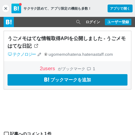
サクサク読めて、
アプリ限定の機能も多数！
アプリで開く
c
l
o
ログイン
ユーザー登録
s
e
うごメモはてな情報取得APIを公開しました - うごメモ
はてな日記
テクノロジー
ugomemohatena.hatenastaff.com
2
users
1
がブックマーク
ブックマークを追加
1
記事へのコメント
件