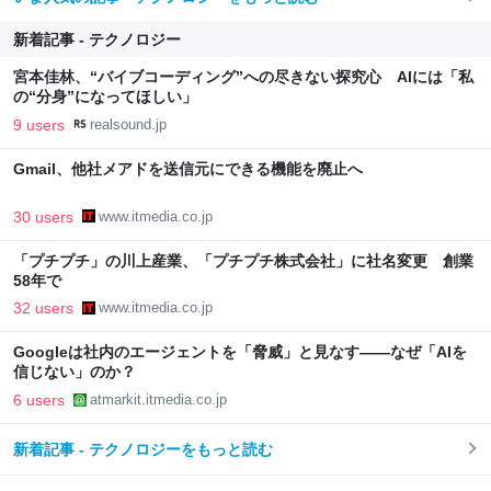
新着記事 - テクノロジー
宮本佳林、“バイブコーディング”への尽きない探究心 AIには「私
の“分身”になってほしい」
9 users
realsound.jp
Gmail、他社メアドを送信元にできる機能を廃止へ
30 users
www.itmedia.co.jp
「プチプチ」の川上産業、「プチプチ株式会社」に社名変更 創業
58年で
32 users
www.itmedia.co.jp
Googleは社内のエージェントを「脅威」と見なす――なぜ「AIを
信じない」のか？
6 users
atmarkit.itmedia.co.jp
新着記事 - テクノロジーをもっと読む