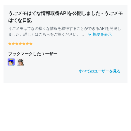
うごメモはてな情報取得APIを公開しました - うごメモ
はてな日記
うごメモ
はてな
の様々な情報を取得することができる
API
を開発し
ました。詳しくはこちらをご覧ください。...
概要を表示
y
y
y
y
y
y
y
e
e
e
e
e
e
e
ブックマークしたユーザー
ll
ll
ll
ll
ll
ll
ll
o
o
o
o
o
o
o
w
w
w
w
w
w
w
すべてのユーザーを見る