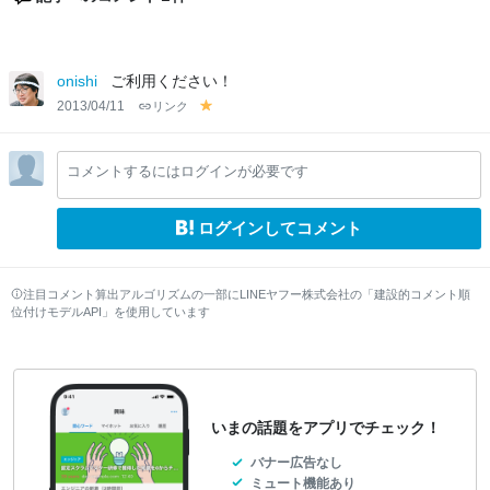
onishi
ご利用ください！
2013/04/11
リンク
y
el
lo
コメントするにはログインが必要です
w
ログインしてコメント
注目コメント算出アルゴリズムの一部にLINEヤフー株式会社の「建設的コメント順
位付けモデルAPI」を使用しています
いまの話題をアプリでチェック！
バナー広告なし
ミュート機能あり