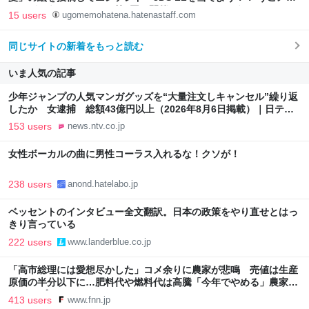
ありがとうキャンペーン第3回を開催します！！！ - うごメモはて
15 users
ugomemohatena.hatenastaff.com
な日記
同じサイトの新着をもっと読む
いま人気の記事
少年ジャンプの人気マンガグッズを“大量注文しキャンセル”繰り返
したか 女逮捕 総額43億円以上（2026年8月6日掲載）｜日テレ
NEWS NNN
153 users
news.ntv.co.jp
女性ボーカルの曲に男性コーラス入れるな！クソが！
238 users
anond.hatelabo.jp
ベッセントのインタビュー全文翻訳。日本の政策をやり直せとはっ
きり言っている
222 users
www.landerblue.co.jp
「高市総理には愛想尽かした」コメ余りに農家が悲鳴 売値は生産
原価の半分以下に…肥料代や燃料代は高騰「今年でやめる」農家も
｜FNNプライムオンライン
413 users
www.fnn.jp