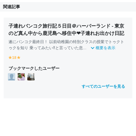
関連記事
子連れバンコク旅行記５日目＠ハーバーランド - 東京
のど真ん中から鹿児島へ移住中❤︎子連れお出かけ日記
遂にバンコク最終日！ 以前幼稚園の特別クラスの授業でトゥクト
ゥクを知り 乗ってみたい‼︎と言っていた息...
概要を表示
18
y
y
e
e
ブックマークしたユーザー
ll
ll
o
o
w
w
すべてのユーザーを見る