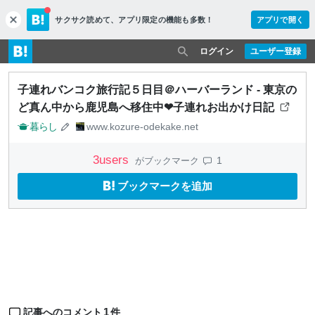
サクサク読めて、
アプリ限定の機能も多数！
アプリで開く
c
l
o
ログイン
ユーザー登録
s
e
子連れバンコク旅行記５日目＠ハーバーランド - 東京の
ど真ん中から鹿児島へ移住中❤︎子連れお出かけ日記
暮らし
www.kozure-odekake.net
3
users
1
がブックマーク
ブックマークを追加
1
記事へのコメント
件