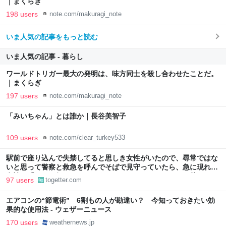
｜まくらぎ
198 users
note.com/makuragi_note
いま人気の記事をもっと読む
いま人気の記事 - 暮らし
ワールドトリガー最大の発明は、味方同士を殺し合わせたことだ。
｜まくらぎ
197 users
note.com/makuragi_note
「みいちゃん」とは誰か｜長谷美智子
109 users
note.com/clear_turkey533
駅前で座り込んで失禁してると思しき女性がいたので、尋常ではな
いと思って警察と救急を呼んでそばで見守っていたら、急に現れた
女性に「あなた何してるんですか！？」とスマホをはたき落とされ
97 users
togetter.com
た話
エアコンの“節電術” 6割もの人が勘違い？ 今知っておきたい効
果的な使用法 - ウェザーニュース
170 users
weathernews.jp