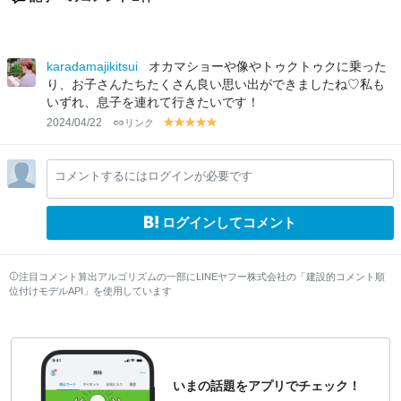
karadamajikitsui
オカマショーや像やトゥクトゥクに乗った
り、お子さんたちたくさん良い思い出ができましたね♡私も
いずれ、息子を連れて行きたいです！
2024/04/22
リンク
y
y
y
y
y
el
el
el
el
el
lo
lo
lo
lo
lo
コメントするにはログインが必要です
w
w
w
w
w
ログインしてコメント
注目コメント算出アルゴリズムの一部にLINEヤフー株式会社の「建設的コメント順
位付けモデルAPI」を使用しています
いまの話題をアプリでチェック！