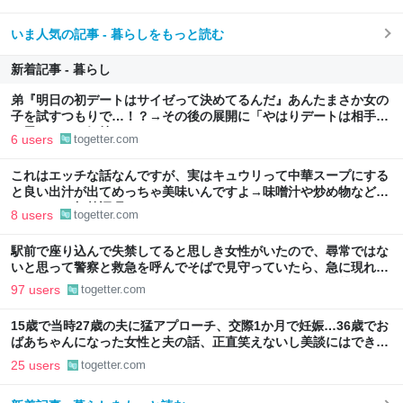
いま人気の記事 - 暮らしをもっと読む
新着記事 - 暮らし
弟『明日の初デートはサイゼって決めてるんだ』あんたまさか女の
子を試すつもりで…！？→その後の展開に「やはりデートは相手へ
の思いやりの気持ち」
6 users
togetter.com
これはエッチな話なんですが、実はキュウリって中華スープにする
と良い出汁が出てめっちゃ美味いんですよ→味噌汁や炒め物など、
キュウリの加熱調理はいろいろある
8 users
togetter.com
駅前で座り込んで失禁してると思しき女性がいたので、尋常ではな
いと思って警察と救急を呼んでそばで見守っていたら、急に現れた
女性に「あなた何してるんですか！？」とスマホをはたき落とされ
97 users
togetter.com
た話
15歳で当時27歳の夫に猛アプローチ、交際1か月で妊娠…36歳でお
ばあちゃんになった女性と夫の話、正直笑えないし美談にはできな
いのでは？
25 users
togetter.com