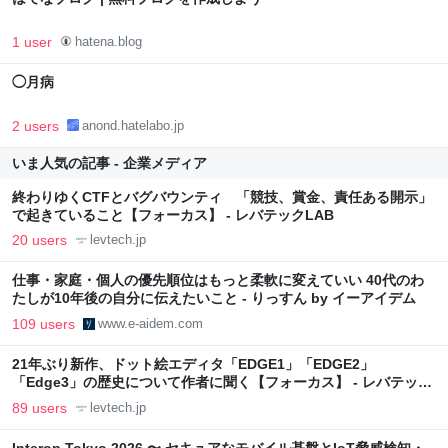
1 user
hatena.blog
◯月病
2 users
anond.hatelabo.jp
いま人気の記事 - 企業メディア
終わりゆくCTFとバグバウンティ 「競技、賞金、責任ある開示」
で起きていること【フォーカス】 - レバテックLAB
20 users
levtech.jp
仕事・家庭・個人の優先順位はもっと柔軟に変えていい 40代のわ
たしが10年後の自分に伝えたいこと - りっすん by イーアイデム
109 users
www.e-aidem.com
21年ぶり新作、ドット絵エディタ「EDGE1」「EDGE2」
「Edge3」の歴史について作者に聞く【フォーカス】 - レバテック
LAB
89 users
levtech.jp