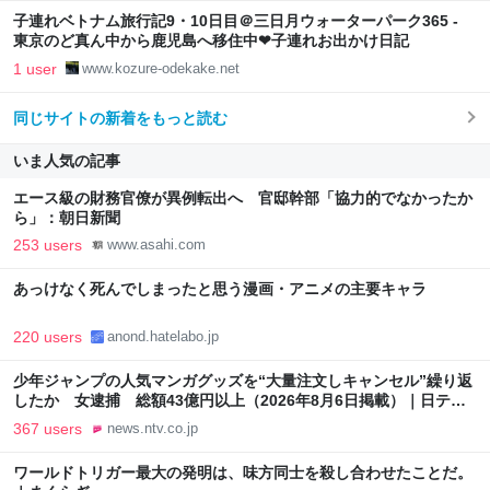
子連れベトナム旅行記9・10日目＠三日月ウォーターパーク365 -
東京のど真ん中から鹿児島へ移住中❤︎子連れお出かけ日記
1 user
www.kozure-odekake.net
同じサイトの新着をもっと読む
いま人気の記事
エース級の財務官僚が異例転出へ 官邸幹部「協力的でなかったか
ら」：朝日新聞
253 users
www.asahi.com
あっけなく死んでしまったと思う漫画・アニメの主要キャラ
220 users
anond.hatelabo.jp
少年ジャンプの人気マンガグッズを“大量注文しキャンセル”繰り返
したか 女逮捕 総額43億円以上（2026年8月6日掲載）｜日テレ
NEWS NNN
367 users
news.ntv.co.jp
ワールドトリガー最大の発明は、味方同士を殺し合わせたことだ。