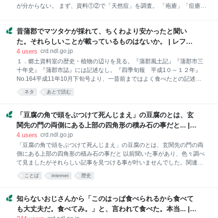
知識1995に掲載されて以降継続して掲載されていることを確認した。
が分からない。 まず、資料①②で「天然痘」を調査。 「疱瘡」「痘瘡」
回答後，類似
の別名とあるものの、「天然痘」と呼ぶ由来に関する記述なし。 次に、
資料①②に参考文献として記載されている資料のうち所蔵している③④
昔蒲郡でマツタケが採れて、ちくわより安かったと聞い
を調査。 資料③『天然痘が消えた』ｐ5 「医学用語としては古くから
「痘瘡」、中国語では「天花」と言い、「天然痘」といつごろから用い
た。それらしいことが載っているものはないか。 | レファ
られたかは不明」とあり。 資料④『日本疾病史』ｐ93-166 「痘瘡」の
レンス協同データベース
4
users
crd.ndl.go.jp
記載があり、名前の変遷もあったが「天然痘」については発見できず。
１．郷土資料室の歴史・植物の辺りを見る。『蒲郡風土記』『蒲郡市三
キーワードを変え、「近世 医学」「疱瘡」「天然痘」で自館検索し、
十年史』『蒲郡市誌』には記述なし。『四季旬報 平成1０～１２年』
ヒットした資料を調査。 資料⑤『天然痘根絶史』ｐ327 馬場佐十郎がロ
No.164平成11年10月下旬号より、一昔前まではよく食べたとの記述あ
シア語の種痘書を翻訳し『遁花秘訣』と名づけたとある。 「天然痘はい
り。アカマツは以前は随所にあったらしい。 ２．価格・統計を考えてみ
ネタ
あとで読む
ろい
るが載っている資料がみつからない。 ３．ちくわ＝ガマサで考えてみ
る。資料はないので、ホームページをみてみる。ちくわ作りは江戸末よ
り豊橋ではじまり、昭和２１年頃蒲郡でもはじまった。 ４．いつ松が枯
「豆腐の角で頭をぶつけて死んじまえ」の豆腐のとは、玄
れマツタケが取れなくなったのか考えた。『奥三河自然讃歌』ｐ36よ
関先の門の両側にある上部の四角形の積み石の事だと... |
り、「十五年前、赤松が手ごろに生えてはいた」との記述あり。その翌
レファレンス協同データベース
4
users
crd.ndl.go.jp
年ごろから松枯れが一気に広がったとのこと。記事は平成9年秋のもの
「豆腐の角で頭をぶつけて死んじまえ」の豆腐のとは、玄関先の門の両
なので、松枯れは昭和57年頃から始まったのではないかと推察できる。
側にある上部の四角形の積み石の事だと 以前聞いた事があり、色々調べ
５．４まで利用者に報告。その後、西宝民報（蒲郡新聞の前身）を見る
て見ましたがそれらしい記事を見つける事が叶いませんでした。関連す
機会があり、その
る資料はあるでしょうか。 『日本国語大辞典 第９巻』日本国語大辞典第
ことば
internet
歴史
二版編集委員会、小学館国語辞典編集部編 小学館 2001 ｐ.1035「と
うふの角へ頭をぶつけて死ぬ」の項に、「ふがいない者をののしってい
うことば。＊落語・情死の情死（1896）〈四代目橘家円喬〉「生きて居
知らないおじさんから「このはっぱ食べられるから食べて
たって生甲斐の無い身躰、豆腐の角へ頭を打付（ぶつ）けて死んで仕舞
も大丈夫だ。食べてみ。」と、言われて食べた。本当... |
ふ方が好いんだ」」とあります。 ｐ.1034「豆腐」の項に、食べ物の豆