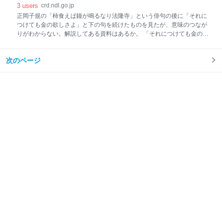
野趣とスリルのはだか天国 (サラリーマン・ブックス)』伊能孝著 読売新
レファレンス協同データベース
3
users
crd.ndl.go.jp
聞社 1963【国立国会図書館デジタルコレクション／図書館・個人送信
正岡子規の「柿食えば鐘が鳴るなり法隆寺」という俳句の後に「それに
限定】[最終確認日 2024.04.16] p.45に平家の落人部落に関する余談があ
つけても金の欲しさよ」と下の句を続けたものを見たが、意味のつなが
り、この中に 昭和の初期に「源氏はまだ栄えているのか」と
りがわからない。解説してある資料はあるか。 「それにつけても金の欲
しさよ」は、金欲し付合（つけあい）と言われるもので、連歌でどんな
上の句につけてもそれらしく聞こえるという。江戸中期に流行した。前
次のページ
半の句との関連はない。 古い記録では、藤原行定著『雑々拾遺 二』
（1695（元禄８）年）に山崎宗鑑（1465？-1553？）（連歌師・俳諧
師）が使ったことが記されている。『雑々拾遺』は早稲田大学古典籍総
合データベースで閲覧可能。 このエピソードは、向坂咬雪軒「老士語
録」（1731（享保16）年序）にも書かれており、天野政徳（1784-
1861）（国学者）が随筆集『天野政徳随筆』（刊年不明）の中で「宗鑑
の句」と題して「老士語録」を引いて紹介している。『天野政徳随筆』
は『日本随