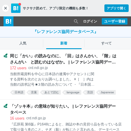
サクサク読めて、
アプリ限定の機能も多数！
アプリで開く
c
l
o
ログイン
ユーザー登録
s
e
『レファレンス協同データベース』
人気
新着
すべて
同じ「かい」の読みなのに、「回」はさんかい、「階」は
さんがい と読むのはなぜか。 | レファレンス協同データ
ベース
172
users
crd.ndl.go.jp
当館所蔵資料を中心に日本語の連濁やアクセントに関
する資料を次のとおりお調べしました。 ※［ ］内は
当館の請求記号 ■３階の読み方について ・『日本国語
大辞典 2 さ▷の』小学館国語辞典編集部／編集、
日本語
言葉
あとで読む
language
言語
Japanese
小学館 2006.2 ［813.1/ｼﾖ/］→p.157 さんがい。
ことば
図書館
「さんかい」とも。 ・『大辞泉 上巻 あ-す』松村
明／監修、小学館 2012.11 ［813.1/ﾏﾂ/］
「ゾッキ本」の意味が知りたい。 | レファレンス協同デー
→p.1491 さんがい。「さんかい」とも。 ・『広辞
タベース
苑 [1] あ-そ』新村 出／編、岩波書店 2018.1
16
users
crd.ndl.go.jp
［813.1/ｼﾝ/］→p.1209 さんがい ■連濁に関する資料
『広辞苑 第6版』P1648によると、雑誌や本の見切り品を売っている店
・『岩波日本語使い方考え方辞典』北原 保雄／監、岩
で取り扱う本のこと。そぎ（殺）が転じたと言われる。 データベース