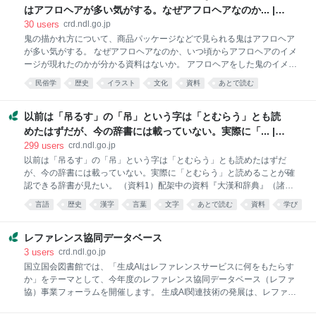
強いもの」が、積極的に取り上げられた。（中略）ただし、その場合
はアフロヘアが多い気がする。なぜアフロヘアなのか... |
も、「抱・いだく」「遅・おそい」が採用されながら、「懐・いだく」
レファレンス協同データベース
30
users
crd.ndl.go.jp
「晩・おそい」は採用されなかった。それは、「懐く→抱く」「晩い→
鬼の描かれ方について、商品パッケージなどで見られる鬼はアフロヘア
遅い」でよい、と考えられたからである。」とあり。 『言葉に関する問
が多い気がする。 なぜアフロヘアなのか、いつ頃からアフロヘアのイメ
答集 8』（文化庁 1982） p55-87「第二部 適切な表
ージが現れたのかが分かる資料はないか。 アフロヘアをした鬼のイメー
ジに関して、その理由や来歴を明記した資料は見つからなかったが、確
民俗学
歴史
イラスト
文化
資料
あとで読む
認した以下の資料から参考になるものを挙げた。 ①『日本怪異妖怪大事
典』の「鬼」の項では、その特徴として「顔は醜悪で、頭には角が生え
ており」などとされるが、髪型に関する記述は見られない。 ②『日本説
以前は「吊るす」の「吊」という字は「とむらう」とも読
話伝説大事典』の「鬼」の項では、「頭には角をはやし、手には金棒を
めたはずだが、今の辞書には載っていない。実際に「... |
もち、虎の皮のふんどしをしめる」とあるが、髪型に関する記述は見ら
レファレンス協同データベース
299
users
crd.ndl.go.jp
れない。 ③『日本の鬼図鑑』には、「室町時代になると鬼は図像化が進
以前は「吊るす」の「吊」という字は「とむらう」とも読めたはずだ
み、今日の鬼のイメージの原型ともいえるような鬼の姿が見られるよう
が、今の辞書には載っていない。実際に「とむらう」と読めることが確
になる」とあり、外見のイメージとしては「牛のツノを生やして虎の皮
認できる辞書が見たい。 （資料1）配架中の資料『大漢和辞典』（諸橋
のパンツをはいている姿
轍次／著 大修館書店 813.2/モ/2 資料ID：0012311999）で「吊」を
言語
歴史
漢字
言葉
文字
あとで読む
資料
学び
調べる。 P811…「吊」 テウ 弔の俗字。 俗字として「弔」はあった
language
北九州
が、「吊」を「とむらう」と読めることは確認できなかった。 （資料
2）「俗字」とは何かを検索。大修館書店が情報提供する漢字文化資料
レファレンス協同データベース
館より、 ーーーーーーーーーーーーーーーーーーーーー以下、引用 始
3
users
crd.ndl.go.jp
まりーーーーーーーーーーーーーーーーーーーーー 主に世間一般で用い
国立国会図書館では、「生成AIはレファレンスサービスに何をもたらす
られてきたとされる異体字のことを「俗字」と言います。 つまり、俗字
か」をテーマとして、今年度のレファレンス協同データベース（レファ
とは、その字体が用いられる場面によって異体字を分類した場合のカテ
協）事業フォーラムを開催します。 生成AI関連技術の発展は、レファレ
ゴリーだといえます。 ーーーーーーーーーーーーーーーーーーーー
ンスサービスへどのような影響をもたらすのでしょうか。本フォーラム