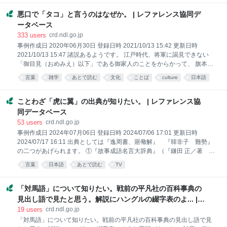
ズ』は、没後に発見された手帳に書かれていたメモで、「雨ニモマケズ
風ニモマケズ」で始まり「サウイフモノニ ワタシハナリタイ」で終わ
悪口で「タコ」と言うのはなぜか。 | レファレンス協同デ
る、漢字とカタカナで書かれた詩です。 手帳に書かれている文字は「ヒ
ータベース
ドリ」と読めますが、これが「ヒデリ」の誤記なのかという論争は現在
333
users
crd.ndl.go.jp
も続いているようです。 主に次の3つの説があり、いまだはっきりして
事例作成日 2020年06月30日 登録日時 2021/10/13 15:42 更新日時
いないようですが、①日照りの誤記であるとするものが多いようです。
2021/10/13 15:47 諸説あるようです。 江戸時代、将軍に謁見できない
①「ヒデリ」日照りの誤記 ②「ヒドリ」で良い。日雇い仕事のこと。
「御目見（おめみえ）以下」である御家人のことをからかって、 旗本の
③「ヒ
子が「以下」と言ったことに対して、御家人の子が「タコ」と言い返し
言葉
雑学
あとで読む
文化
ことば
culture
日本語
たことからきた、 という説などが確認できました。 １ 「以下」に対し
ネタ
歴史
タコ
て「タコ」と言い返したことからきたという説について 下記(1)の図書に
詳しく書かれていました。 「タコ」と言い返した話の出典は(2)のようで
ことわざ「虎に翼」の出典が知りたい。 | レファレンス協
す。 また(4)にも類似したエピソードが載っています。 (1)『知って合点
同データベース
江戸ことば 文春新書』 大野敏明／著 文藝春秋 2000.12 p.32～
53
users
crd.ndl.go.jp
35 似ていなくても「タコ」 「旗本の子どもたちは御家人の子どもたち
事例作成日 2024年07月06日 登録日時 2024/07/06 17:01 更新日時
をからかって「以下」という。」 「御家人の子どもたちも」（中略）
2024/07/17 16:11 出典としては『逸周書、寤儆解』 『韓非子 難勢』
「旗本の子
の二つがあげられます。 ①『故事成語名言大辞典』（『鎌田 正／著 米
山 寅太郎／著 大修館書店 1988年） P941「虎に翼：虎のために翼を
言葉
日本語
あとで読む
TV
つける。荒々しく残忍なものに、さらに威力をつけ加えるたとえ。 鬼に
金棒。→「虎の為に翼を傅（つ）くること毋（な）かれ」参照。 P941-
942「虎の為に翼を傅（つ）くること毋（な）かれ」を見る。 「ただで
「対馬語」について知りたい。戦前の平凡社の百科事典の
さえ鋭い爪と牙を持つ虎に、そのうえ、空を自由に飛べる翼をつける よ
見出し語で見たと思う。解説にハングルの綴字表のよ... |
うなことはするな。強悪なる勢力がある者に、さらに勢力を付け加える
レファレンス協同データベース
19
users
crd.ndl.go.jp
ような ことはしてはならないというたとえ。◇虎に翼 『韓非子』の難勢
「対馬語」について知りたい。戦前の平凡社の百科事典の見出し語で見
編に見える『逸周書』より引用とある。 ②『大漢和辞典 巻9 修訂