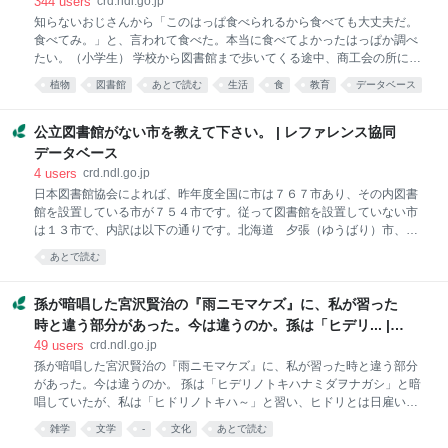
レファレンス協同データベース
344
users
crd.ndl.go.jp
腐に色や形が似ていることから、「白壁の土蔵をいう、盗人仲間の隠
知らないおじさんから「このはっぱ食べられるから食べても大丈夫だ。
語」とあります。 『落語演目・用語事典』稲田和浩編 日外アソシエー
食べてみ。」と、言われて食べた。本当に食べてよかったはっぱか調べ
ツ 2021 p.269「とうふのかどにあたまぶつけてしんじまえ」の項
たい。（小学生） 学校から図書館まで歩いてくる途中、商工会の所に生
えていたはっぱを食べたとのことで、一緒に現場を確認。 はっぱの茎の
植物
図書館
あとで読む
生活
食
教育
データベース
中を食べたと、実物のはっぱを教えてもらった。（おじさんが食べられ
社会
reference
るはっぱなんだよ。と、教えてくれたとのこと。） 質問者が小学生（約
5名）だったので児童書を中心に調査した。 『ニューワイド学研の図鑑
公立図書館がない市を教えて下さい。 | レファレンス協同
植物』志村隆/編集 学習研究社 2006年 470 P56「エゾノギシギシ
データベース
（ヒロハギシギシ）」の項 「多年草 60～120㎝ ギシギシにくらべ
4
users
crd.ndl.go.jp
て大形です 帰化植物」 P5「ことばの解説」の項 「多年草 秋になる
日本図書館協会によれば、昨年度全国に市は７６７市あり、その内図書
と地上部分がかれて、地下けいや根が生きのこり、よく年の春になると
館を設置している市が７５４市です。従って図書館を設置していない市
これらの部分から新しい葉やくきがでてくる植物のことです。」 『散歩
は１３市で、内訳は以下の通りです。北海道 夕張（ゆうばり）市、青
しな
森県 つがる市 黒石（くろいし）市、茨城県 桜川（さくらがわ）
あとで読む
市、栃木県足利（あしかが）市（県立の分館あり）、千葉県 富津（ふ
っつ）市 いすみ市、愛知県 清洲（きよす）市、兵庫県 養父（や
ぶ）市、大阪府 守口（もりぐち）市（「情報センター」はあり）、福
孫が暗唱した宮沢賢治の『雨ニモマケズ』に、私が習った
岡県 宮若（みやわか）市 筑後（ちくご）市、鹿児島県 奄美（あま
時と違う部分があった。今は違うのか。孫は「ヒデリ... |
み）市
レファレンス協同データベース
49
users
crd.ndl.go.jp
孫が暗唱した宮沢賢治の『雨ニモマケズ』に、私が習った時と違う部分
があった。今は違うのか。 孫は「ヒデリノトキハナミダヲナガシ」と暗
唱していたが、私は「ヒドリノトキハ～」と習い、ヒドリとは日雇いの
意味であると教わった覚えがある。 宮沢賢治(1896-1933)は岩手県花巻
雑学
文学
-
文化
あとで読む
市出身の詩人であり童話作家です。 代表作のひとつである『雨ニモマケ