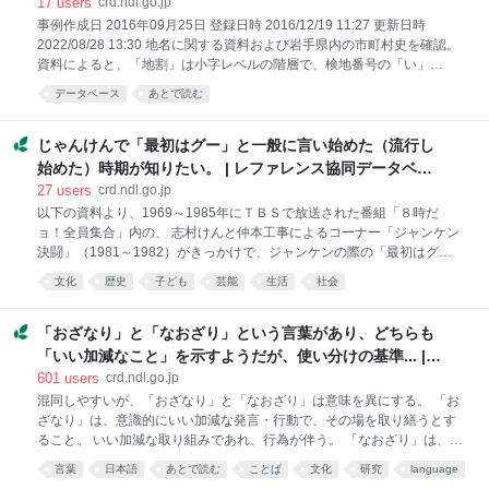
レファレンス協同データベース
17
users
crd.ndl.go.jp
ず、持続的な内容という他の形容詞と近い内容を持ったからである」
事例作成日 2016年09月25日 登録日時 2016/12/19 11:27 更新日時
（p.195）と書いています。また、「ある」が古語では「あり」という
2022/08/28 13:30 地名に関する資料および岩手県内の市町村史を確認。
形であったことに触れ、歴史的には形容詞に近いものであったとしてい
資料によると、「地割」は小字レベルの階層で、検地番号の「い」
ます。 資料2『桜美林論考言語文化研究』 3号（2012年3月）
「ろ」「は」…に数字をあててそれぞれ「第1地割」「第2地割」「第3
データベース
あとで読む
地割」…としたもの。この区分ごとに作成された切絵図に付けられた図
名・地区名を「字（小字）」に用いたとされる。その後の住居表示変更
などで、「地割」を廃して「字」を残した地域や、逆に「字」を廃して
じゃんけんで「最初はグー」と一般に言い始めた（流行し
「地割」を残した地域も見られた。 ただし、なぜ岩手県で「地割」表記
始めた）時期が知りたい。 | レファレンス協同データベー
が用いられるようになったかについては確認できなかった。 「地割」
ス
27
users
crd.ndl.go.jp
「字」について記載のあった下記の資料を紹介。 【資料1】 『住所と地
以下の資料より、1969～1985年にＴＢＳで放送された番組「８時だ
名の大研究』今尾 恵介∥著 新潮社 2004年 p.265 “（44）岩手県北部
ョ！全員集合」内の、 志村けんと仲本工事によるコーナー「ジャンケン
の旧南部藩領に特有の「地割」も
決闘」（1981～1982）がきっかけで、ジャンケンの際の「最初はグ
ー」が一般に広まったとみられる。 ①『ふしぎな雑学読本』p209 に
文化
歴史
子ども
芸能
生活
社会
以下の記述あり 「「じゃんけんポン、最初はグー」は、神楽坂の芸者が
お座敷遊びでやっているのをドリフターズのメンバーが見て、ＴＢＳの
番組（「８時だヨ！ 全員集合」）で使ったところ、子どもの間で爆発
「おざなり」と「なおざり」という言葉があり、どちらも
的に広まったものだという。」 『聞蔵Ⅱビジュアル for Libraries』で検索
「いい加減なこと」を示すようだが、使い分けの基準... |
したところ下記の記事が見つかった。 ②－１ 朝日新聞 2002年09月
レファレンス協同データベース
601
users
crd.ndl.go.jp
25日 夕刊 3面 「最初はグー」じゃなきゃダメ？（あなたの謎とき隊）
混同しやすいが、「おざなり」と「なおざり」は意味を異にする。 「お
【大阪】 「真依ちゃんの母佳代さん（３７）は大阪で育ったが、「私が
ざなり」は、意識的にいい加減な発言・行動で、その場を取り繕うとす
子どものころは、最初はグーとは言わなかったの
ること。 いい加減な取り組みであれ、行為が伴う。 「なおざり」は、注
意力が欠落しており、意識せずおろそかな結果になってしまうこと。 行
言葉
日本語
あとで読む
ことば
文化
研究
language
為そのものがなされていない。 国語辞典や語源辞典のある棚をブラウジ