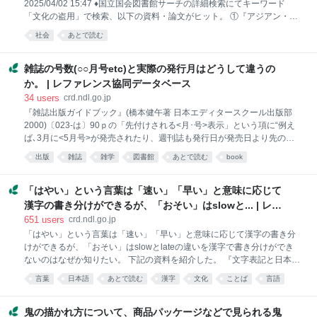
2025/04/02 15:47 ♦国立国会図書館サーチの詳細検索にてキーワード
典』 前田富祺監修 小学館 2005.4 1273,7p 22cm ⇒ 抜書きし
「文化の盗用」で検索、以下の資料・論文がヒット。 ①『アジアン・ポ
ップカルチャー大全 1990年代以降のアジア系アメリカ人の歴史をたど
社会
あとで読む
る』ジェフ・ヤン／著，フィル・ユ／著，フィリップ・ワン／著，後藤
結花／訳 ヤマハミュージックエンタテインメントホールディング
ス 2024.11 342～343頁 ジェフ・ヤン「称賛か盗用か？」 ② 『大学
雑誌の号数(○○月号etc)と実際の発行月はどうして違うの
生がレイシズムに向き合って考えてみた 差別の「いま」を読み解くた
か。 | レファレンス協同データベース
めの入門書』貴堂 嘉之／監修，一橋大学社会学部貴堂ゼミ生&院ゼミ生
34
users
crd.ndl.go.jp
有志／著 明石書店 2023.11 88～90頁「コラム５ 文化の盗用ってな
『雑誌出版ガイドブック』(橋本健午著 日本エディタースクール出版部
に？」 ③エスカンド・ジェシ「現代日本ファンタジーにおける〈文化の
2000)〔023-は〕90ｐの「先付けされる<月･号>表示」という項に“例え
盗用〉の問題 :
ば､3月に<5月号>が発売されたり、週刊誌も発行日が発売日より先の日
付が表示されている。これらの<月･号>表示は当初は無秩序に表記され
出版
雑誌
雑学
図書館
あとで読む
book
ていたが、徐々に調整して、現在では次のようなルールで表示が行われ
ている｡ 1)週刊誌 発売日から15日先までの月日 2)旬刊誌･隔週刊誌･月2
回刊誌 発売日から1カ月先までの月日(月･旬) 3)月刊誌･隔月刊誌 発売日
「はやい」という言葉は「速い」「早い」と意味に応じて
から40日先までの月号 4)季刊誌 発行期間を示す季節(その季節を表す文
漢字の書き分けができるが、「おそい」はslowと... | レフ
字) 5)増刊号 発売日から<40日先まで>の月/日号、もしくは月号。ただ
ァレンス協同データベース
651
users
crd.ndl.go.jp
し、月刊誌･隔月刊誌･季刊誌の増刊は本誌に準ずる｡ 雑誌は毎日発行さ
「はやい」という言葉は「速い」「早い」と意味に応じて漢字の書き分
れる新聞とちがって、次号が出るまでの一定の期間店頭に陳列されるた
けができるが、「おそい」はslowとlateの違いを漢字で書き分けができ
め、発売日と購入日の差で
ないのはなぜか知りたい。 下記の資料を紹介した。 『文字表記と日本語
教育』（武部良明著 凡人社 1991） p402-427「3. 漢字制限と書き換
言葉
日本語
あとで読む
漢字
文化
ことば
言語
え・言い換え」 p414「(前略）このような異字同訓の制限が、後になっ
language
雑学
資料
て、行き過ぎだと考えられるに至った。そこで、当用漢字音訓表の改定
に当たっては、「漢字の使い分けのできるもの」や「漢字で書く習慣の
鬼の描かれ方について、商品パッケージなどで見られる鬼