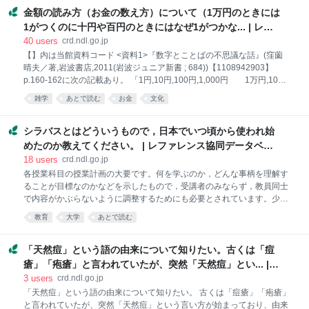
では、識者の方々をお招きし、生成AIの動向や図書館での活用事例等を
金額の読み方（お金の数え方）について（1万円のときには
お話しいただきます。 このフォーラムが、レファレンスサービスと生成
AIの関わりや、生成AI時代のレファ協やレファレンスサービスの意義に
1がつくのに十円や百円のときにはなぜ1がつかな... | レフ
ついて考えていただく機会となりましたら幸いです。 本フォーラムは、
ァレンス協同データベース
40
users
crd.ndl.go.jp
Web会議システムを使用し、オンライン形式で実施します。レファ協事
【】内は当館資料コード <資料1>『数字とことばの不思議な話』(窪薗
業及び本フォーラムのテーマにご関心のあるすべての方のご参加をお待
晴夫／著,岩波書店,2011(岩波ジュニア新書 ; 684))【1108942903】
ちしております。 開催要項（印刷用）（PDF：250KB） 本フォーラム
p.160-162に次の記載あり。 「1円,10円,100円,1,000円 1万円,10万
は終了しました。 更新情報 2025年9月18日 記録集を掲載しました
円,100万円,1,000万円（中略）日本語では4桁進むごとに万、億、兆と単
雑学
あとで読む
お金
文化
位が大きくなります。そして、それぞれの単位で最小の桁では1を読ん
でいます。4桁進むごとに１を読んでいるのです。（中略）さらによく
見てみると、1,000円の1は普通は読まないのに対し、1,000万円や1,000
シラバスとはどういうもので，日本でいつ頃から使われ始
億円の1は必ず読みます。（中略）なじみ度の低いことばは短縮（省
めたのか教えてください。 | レファレンス協同データベー
略）されにくいということになります。（中略）日常的によく使う
ス
18
users
crd.ndl.go.jp
「1,000円」の１は省く一方で、めったに使うことがない「1,000万円」
各授業科目の授業計画の大要です。何を学ぶのか，どんな事柄を理解す
や「1,000億円」の１は省かないというのは理解できることです。もっ
ることが目標なのかなどを示したもので，受講者のみならず，教員同士
と
で内容がかぶらないように調整するためにも必要とされています。少な
くとも1995年には使われ始めていたようです。 調査資料１には，以下
教育
大学
あとで読む
のような記載があります。 「各授業科目の授業計画の大要。大学の授業
の名前や担当する教員の名前、講義の目的、各回の授業内容といったこ
とを示しており、学生がどの講義をとるかを決める際の資料となる。こ
「天然痘」という語の由来について知りたい。古くは「痘
のほか、教員がお互いの授業内容が重ならないように調整したり、学生
瘡」「疱瘡」と言われていたが、突然「天然痘」とい... |
が授業を評価したりする際にも使われる。」 調査資料２にはp1180にシ
レファレンス協同データベース
3
users
crd.ndl.go.jp
ラバスの項があり，以下の記述があります。 「年間授業計画案。1年間
「天然痘」という語の由来について知りたい。 古くは「痘瘡」「疱瘡」
の授業講義内容を詳細に解説してある。」 なお，同項は現代用語の基礎
と言われていたが、突然「天然痘」という言い方が始まっており、由来