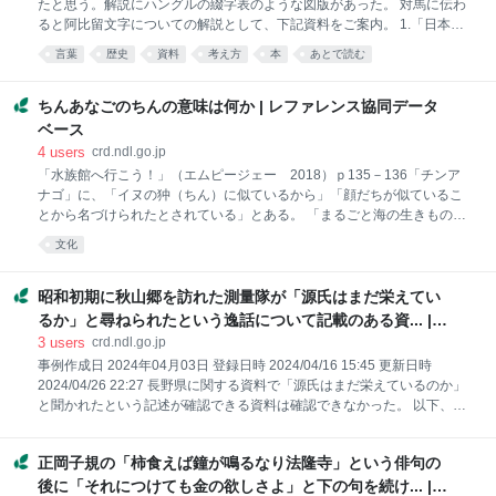
たと思う。解説にハングルの綴字表のような図版があった。 対馬に伝わ
版 缶部…虍部』（諸
ると阿比留文字についての解説として、下記資料をご案内。 1.「日本神
代文字 : 古代和字総覧」 吾郷清彦/著 大陸書房,1975 2.「神代文字の
言葉
歴史
資料
考え方
本
あとで読む
謎」 藤芳 義男/著 桃源社,1976 3.「古代史の鍵・対馬」 永留 久恵/著
大和書房,1994.4 １．『言語学大事典』『日本語百科大事典』に記述な
し。 ２．Googleの検索エンジンにて、”対馬 ハングル”と検索すると、
ちんあなごのちんの意味は何か | レファレンス協同データ
「阿比留文字」が多数ヒット。 日本の古代文字であり、ハングルに酷
ベース
似。 ３．『日本国語大辞典』で、あひる‐もじ【阿比留文字】を確認。
4
users
crd.ndl.go.jp
「古代、漢字の渡来以前にすでに存在していたという神代文字の一つ。
「水族館へ行こう！」（エムピージェー 2018）ｐ135－136「チンア
～対馬国卜部阿比留氏に伝わったとされる～」との記載あり。 ４．当館
ナゴ」に、「イヌの狆（ちん）に似ているから」「顔だちが似ているこ
所蔵資料の中から、阿比留文字関
とから名づけられたとされている」とある。 「まるごと海の生きもの」
（学研教育出版 2013）ｐ159「チンアナゴ」に、「狆穴子」「顔が犬
文化
の狆に似ていることからこの名がついた」とある。 「飼い主のための犬
種図鑑ベスト１８５」（主婦の友社 2018）ｐ86－87「狆」に、カラ
ー写真３枚があり、顔の確認ができる。 （美原図書館） NDC 脊椎動物
昭和初期に秋山郷を訪れた測量隊が「源氏はまだ栄えてい
(487 ８版) 参考資料 月刊アクアライフ編集部編 , アクアライフ編集部.
るか」と尋ねられたという逸話について記載のある資... |
水族館へ行こう! : おもしろいきものポケット図鑑. エムピージェー,
レファレンス協同データベース
3
users
crd.ndl.go.jp
2018. https://iss.ndl.go.jp/books/R100000096-I011942588-00 ,
事例作成日 2024年04月03日 登録日時 2024/04/16 15:45 更新日時
ISBN 9784904837641 木村義志
2024/04/26 22:27 長野県に関する資料で「源氏はまだ栄えているのか」
と聞かれたという記述が確認できる資料は確認できなかった。 以下、関
連があると思われる資料を紹介した。 1. 「源氏はまだ栄えているのか」
と尋ねられたという記述が確認できた資料について 「国立国会図書館デ
正岡子規の「柿食えば鐘が鳴るなり法隆寺」という俳句の
ジタルコレクション」で「源氏はまだ栄え」のキーワードで検索したと
ころ、次の資料が確認できた[最終確認日 2024.04.16]。 ・『秘湯の旅 :
後に「それにつけても金の欲しさよ」と下の句を続け... |