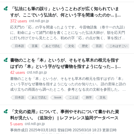
言語
教育
資料
ングした結果、次の資料が見つかった。 『新明解語源辞典』 小松寿雄
／編 三省堂 2011 （自館請求記号：R812） p165に「おざなり」の
「弘法にも筆の誤り」ということわざが広く知られていま
項目があり、記述には、「誠意がなくいい加減なこと。（中略）その雰
すが、ここでいう弘法が、何という字を間違ったのか... |
囲気の流れのままというのが「お座なり」のもとの意味だろう。そのま
レファレンス協同データベース
372
users
crd.ndl.go.jp
まで努力しないというところから、現在の意味になったものと考えられ
応天門の「応」の字を間違ったようです。 今昔物語集 （巻十一の九話）
る。」とある。 p682に「なおざり［等閑］」の項目があり、記述には
に、勅命によって諸門の額を書くことになった弘法大師が、額を応天門
「いい加減。（中略）「なお」が「なほ（直）」であることについては
に打ち付けてから見たところ、初めの字「応」の点が無く、筆を投げて
諸説
点を打ったという逸話があり、この話からことわざが生まれたようで
日本語
言葉
あとで読む
文化
歴史
言語
これはすごい
す。 1．自館所蔵のことわざ辞典で、「弘法にも筆の誤り」を調べたと
語源
history
出版
ころ、弘法大師が勅命により諸門の額を書くことになったが、応天門の
額を打ち付けてから見たところ、初めの字の点が無く、驚いて筆を投げ
書物のことを「本」というが、そもそも草木の根元を指す
点を打ったという話が今昔物語集 巻十一の第九話にあり、このような話
はずの「本」という字がなぜ書物を指すようになった... |
からこのたとえが生まれたとの記述がありました。 『世界の故事・名
レファレンス協同データベース
42
users
crd.ndl.go.jp
言・ことわざ・総解説』自由国民社 P123 2．自館所蔵の語源辞典でも
書物のことを「本」というが、そもそも草木の根元を指すはずの「本」
調べてみたところ、嵯峨天皇の命令で応天門の額の字を書いたが、「應
という字がなぜ書物を指すようになったのか知りたい。 語の意味と語の
（応）」の字の「心」の点を一つ落としてしまい、そこからこの句が使
成り立ちの両面から調べたところ、参考となる次の文献を参照した。 (1)
われるようになったと
『暮らしのことば新語源辞典』 山口佳紀編 講談社 2008.11
日本語
あとで読む
book
ことば
雑学
文化
957p 22cm ⇒ もっともわかり良い内容でしたので、抜書きして紹
Language
Japan
介。 書籍・書物のこと。「本」は、漢語では「草木の根、根に近い部
分」をさすが、日本では「物事の根本・基本」という意味から、「規範
「文化の盗用」について、事例やそれについて書かれた資
や本来のもの」をさすようになった。そこから、「書写されるもとの書
料が見たい。（追加分） | レファレンス協同データベース
物」を「本」というようになり、転じて、書物一般を指すようになっ
5
users
crd.ndl.go.jp
た。平安中期の『枕草子』の「物語・集など書き写すに、本に墨つけ
事例作成日 2025年03月18日 登録日時 2025/03/18 18:23 更新日時
ぬ」の例は、書写のもとになる書物の意味である。 (2)『日本語源大辞