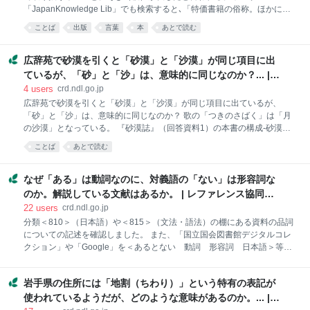
波書店 2003.5 ［810.36/ｷﾀ/］ →p.480 「連濁」
「JapanKnowledge Lib」でも検索すると､「特価書籍の俗称。ほかに見
が起きる際のある程度の傾向として「アクセントの型
切本、数物などともいう。江戸時代の地本問屋の流れをくむというが、
が連濁しやすさに関係があることがある」とし、例と
ことば
出版
言葉
本
あとで読む
1902年（明治35）ごろより見切本専門の卸商が発生し、書店のほか、露
して「『三回』：『三階』」が挙
店、荒物店、乗り物内などで売られた。品目としては、大衆読物、絵
本、実用辞典、暦、月遅れ雑誌などがあり、最初から特価を前提につく
広辞苑で砂漠を引くと「砂漠」と「沙漠」が同じ項目に出
られたものを「つくり本」という。「ぞっき」の語源は「殺（そ）ぐ」
ているが、「砂」と「沙」は、意味的に同じなのか？... |
からとか「そっくり」からとかいわれるが、定説はない」とあった。
レファレンス協同データベース
4
users
crd.ndl.go.jp
《"ぞっき本", 日本大百科全書(ニッポニカ)》
広辞苑で砂漠を引くと「砂漠」と「沙漠」が同じ項目に出ているが、
「砂」と「沙」は、意味的に同じなのか？ 歌の「つきのさばく」は「月
の沙漠」となっている。 『砂漠誌』（回答資料1）の本書の構成-砂漠誌
というアプローチ viiに「砂漠」と「沙漠」の用語について解説があり
ことば
あとで読む
ました。 「沙」は「砂」の本字であり、現時点では「沙」も「砂」も常
用漢字に含まれている。したがって「さばく」は「沙」であっても
「砂」であっても、どちらも適切であるといえる。ただ歴史的経緯を追
なぜ「ある」は動詞なのに、対義語の「ない」は形容詞な
ってみると、1950年代までは「沙」の字が一般的であったが、1960年
のか。解説している文献はあるか。 | レファレンス協同デ
代に文部省による学術用語の制定や教科書採択制度が整備され、また外
ータベース
22
users
crd.ndl.go.jp
交文書・国立公文書などの官庁用語において、あるいはメディアにおい
分類＜810＞（日本語）や＜815＞（文法・語法）の棚にある資料の品詞
ては「砂」が一般的であった。ただし2010年文部科学省文化審議会国語
についての記述を確認しました。 また、「国立国会図書館デジタルコレ
文化会が示した「改訂常用漢字表」において「沙」の文字が復活した、
クション」や「Google」を＜あるとない 動詞 形容詞 日本語＞等で
という経緯がある
キーワード検索し、ヒットした資料を確認しました。 参考になる資料を
紹介します。 資料1『日本語学研究事典』 p.195-196「事項編 一 理
岩手県の住所には「地割（ちわり）」という特有の表記が
論・一般 9 文法 品詞」（山口明穂） 「「ある」「ない」が別の品詞
となったのは、「ある」という語の表す内容が時間の経過に伴い変化す
使われているようだが、どのような意味があるのか。... |
る要素を持ったからであり、「ない」の表すものは、その要素を持た